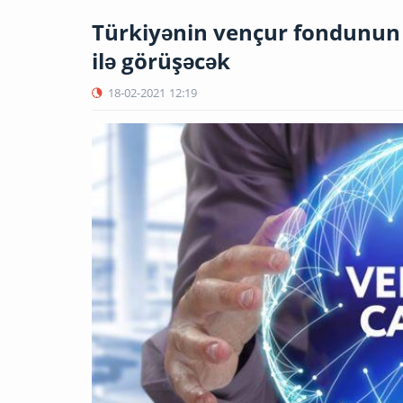
Türkiyənin vençur fondunun 
ilə görüşəcək
18-02-2021
12:19