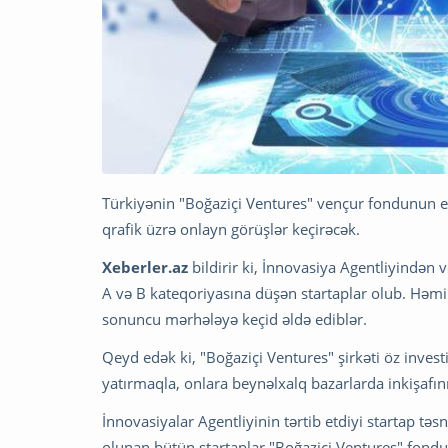
Türkiyənin "Boğaziçi Ventures" vençur fondunun ek
qrafik üzrə onlayn görüşlər keçirəcək.
Xeberler.az
bildirir ki, İnnovasiya Agentliyindən
A və B kateqoriyasına düşən startaplar olub. Hə
sonuncu mərhələyə keçid əldə ediblər.
Qeyd edək ki, "Boğaziçi Ventures" şirkəti öz invest
yatırmaqla, onlara beynəlxalq bazarlarda inkişafını
İnnovasiyalar Agentliyinin tərtib etdiyi startap tə
olunan bütün startaplar "Boğaziçi Ventures" fondu