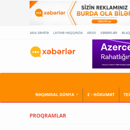
ANA SƏHİFƏ
LAYİHƏ HAQQINDA
ARXİV
XƏBƏRLƏR
ƏLA
RƏQƏMSAL DÜNYA
E - HÖKUMƏT
TE
PROQRAMLAR