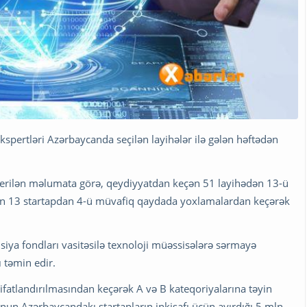
spertləri Azərbaycanda seçilən layihələr ilə gələn həftədən
 verilən məlumata görə, qeydiyyatdan keçən 51 layihədən 13-ü
min 13 startapdan 4-ü müvafiq qaydada yoxlamalardan keçərək
isiya fondları vasitəsilə texnoloji müəssisələrə sərmayə
 təmin edir.
snifatlandırılmasından keçərək A və B kateqoriyalarına təyin
nun Azərbaycandakı startapların inkişafı üçün ayırdığı 5 mln.