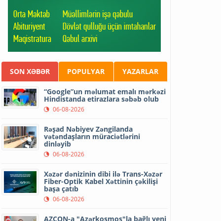
SON XƏBƏR
POPULYAR
YAZARLAR
“Google”un məlumat emalı mərkəzi
Hindistanda etirazlara səbəb olub
06-08-2026
Rəşad Nəbiyev Zəngilanda
vətəndaşların müraciətlərini
dinləyib
06-08-2026
Xəzər dənizinin dibi ilə Trans-Xəzər
Fiber-Optik Kabel Xəttinin çəkilişi
başa çatıb
06-08-2026
AZCON-a "Azərkosmos"la bağlı yeni