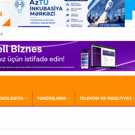
QƏ
XNOLOGİYA
TƏNZİMLƏMƏ
TELEKOM VƏ NƏQLİYYAT