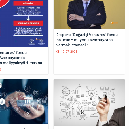
Ekspert: “Boğaziçi Ventures” fondu
nə üçün 5 milyonu Azərbaycana
vermək istəmədi?
17-07-2021
Ventures" fondu
 Azərbaycanda
ın maliyyələşdirilməsinə
r
0