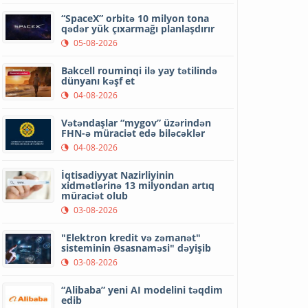
“SpaceX” orbitə 10 milyon tona
qədər yük çıxarmağı planlaşdırır
05-08-2026
Bakcell rouminqi ilə yay tətilində
dünyanı kəşf et
04-08-2026
Vətəndaşlar “mygov” üzərindən
FHN-ə müraciət edə biləcəklər
04-08-2026
İqtisadiyyat Nazirliyinin
xidmətlərinə 13 milyondan artıq
müraciət olub
03-08-2026
"Elektron kredit və zəmanət"
sisteminin Əsasnaməsi" dəyişib
03-08-2026
“Alibaba” yeni AI modelini təqdim
edib