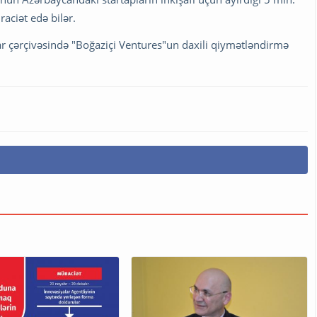
aciət edə bilər.
lar çərçivəsində "Boğaziçi Ventures"un daxili qiymətləndirmə