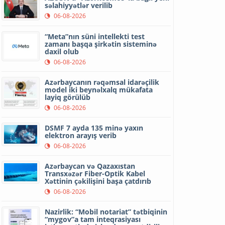
səlahiyyətlər verilib
06-08-2026
“Meta”nın süni intellekti test
zamanı başqa şirkətin sisteminə
daxil olub
06-08-2026
Azərbaycanın rəqəmsal idarəçilik
model iki beynəlxalq mükafata
layiq görülüb
06-08-2026
DSMF 7 ayda 135 minə yaxın
elektron arayış verib
06-08-2026
Azərbaycan və Qazaxıstan
Transxəzər Fiber-Optik Kabel
Xəttinin çəkilişini başa çatdırıb
06-08-2026
Nazirlik: “Mobil notariat” tətbiqinin
“mygov”a tam inteqrasiyası