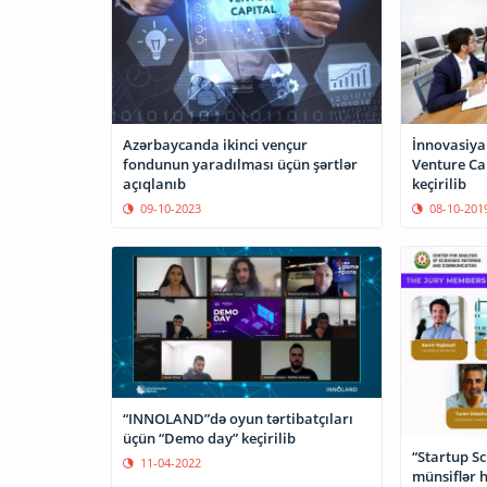
Azərbaycanda ikinci vençur
İnnovasiya
fondunun yaradılması üçün şərtlər
Venture Cap
açıqlanıb
keçirilib
09-10-2023
08-10-201
“INNOLAND”də oyun tərtibatçıları
üçün “Demo day” keçirilib
“Startup Sc
11-04-2022
münsiflər 