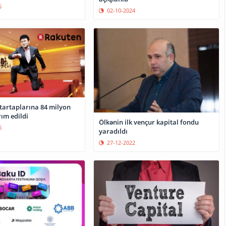
5
02-10-2024
tartaplarına 84 milyon
rım edildi
Ölkənin ilk vençur kapital fondu
6
yaradıldı
27-12-2022