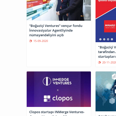
“Boğaziçi Ventures” vençur fondu
İnnovasiyalar Agentliyində
nümayəndəliyini açıb
15-09-2020
"Boğaziçi 
tərəfindən
startaplar
start verili
20-11-202
Clopos startapı INMerge Ventures-