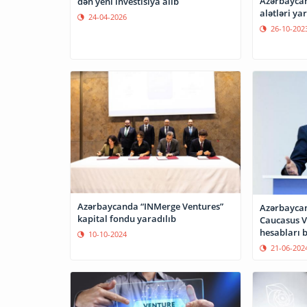
Azərbaycan
dən yeni investisiya alıb
alətləri ya
24-04-2026
26-10-202
Azərbaycanda “INMerge Ventures”
Azərbaycan
kapital fondu yaradılıb
Caucasus V
hesabları 
10-10-2024
21-06-202