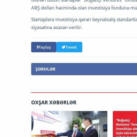
ABŞ dolları həcmində olan investisiya fonduna mür
Startaplara investisiya qərarı beynəlxalq standart
siyasətinə əsasən verilir.
Paylaş
Tweet
ŞƏRHLƏR
OXŞAR XƏBƏRLƏR