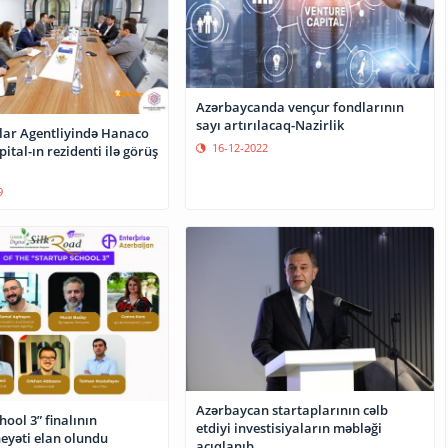
Azərbaycanda vençur fondlarının
sayı artırılacaq-Nazirlik
lar Agentliyində Hanaco
16-12-2022
ital-ın rezidenti ilə görüş
9
Azərbaycan startaplarının cəlb
hool 3” finalının
etdiyi investisiyaların məbləği
heyəti elan olundu
açıqlanıb