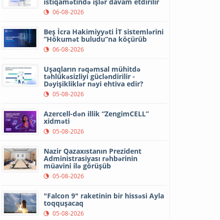
istiqamətində işlər davam etdirilir
06-08-2026
Beş İcra Hakimiyyəti İT sistemlərini
“Hökumət buludu”na köçürüb
06-08-2026
Uşaqların rəqəmsal mühitdə
təhlükəsizliyi gücləndirilir -
Dəyişikliklər nəyi ehtiva edir?
05-08-2026
Azercell-dən illik “ZengimCELL”
xidməti
05-08-2026
Nazir Qazaxıstanın Prezident
Administrasiyası rəhbərinin
müavini ilə görüşüb
05-08-2026
"Falcon 9" raketinin bir hissəsi Ayla
toqquşacaq
05-08-2026