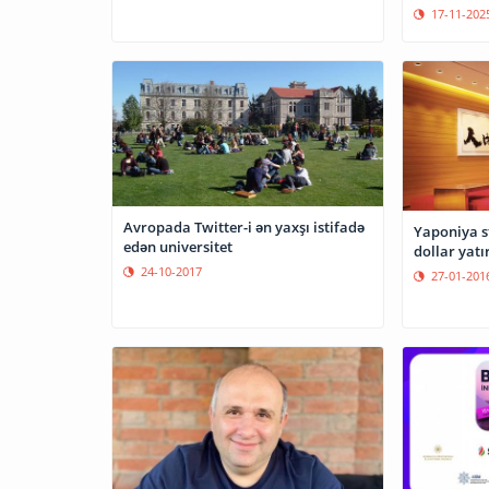
17-11-202
Avropada Twitter-i ən yaxşı istifadə
Yaponiya s
edən universitet
dollar yatı
24-10-2017
27-01-201