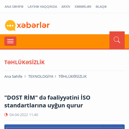
ANA SƏHİFƏ
LAYİHƏ HAQQINDA
ARXİV
XƏBƏRLƏR
ƏLAQƏ
TƏHLÜKƏSİZLİK
Ana Səhifə
TEXNOLOGİYA
TƏHLÜKƏSİZLİK
"DOST RİM" də fəaliyyətini İSO
standartlarına uyğun qurur
04-04-2022
11:40