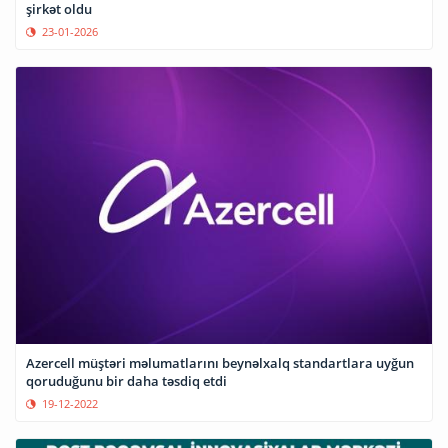
şirkət oldu
23-01-2026
Azercell müştəri məlumatlarını beynəlxalq standartlara uyğun
qoruduğunu bir daha təsdiq etdi
19-12-2022