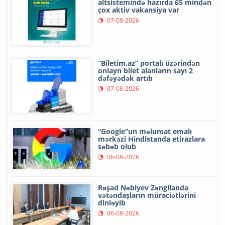
altsistemində hazırda 65 mindən
çox aktiv vakansiya var
07-08-2026
“Biletim.az” portalı üzərindən
onlayn bilet alanların sayı 2
dəfəyədək artıb
07-08-2026
“Google”un məlumat emalı
mərkəzi Hindistanda etirazlara
səbəb olub
06-08-2026
Rəşad Nəbiyev Zəngilanda
vətəndaşların müraciətlərini
dinləyib
06-08-2026