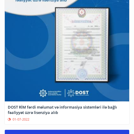
DOST RİM fərdi məlumat və informasiya sistemləri ilə bağlı
fəaliyyət üzrə lisenziya alıb
01-07-2022