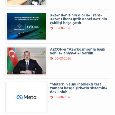
Xəzər dənizinin dibi ilə Trans-
Xəzər Fiber-Optik Kabel Xəttinin
çəkilişi başa çatıb
06-08-2026
AZCON-a "Azərkosmos"la bağlı
yeni səlahiyyətlər verilib
06-08-2026
“Meta”nın süni intellekti test
zamanı başqa şirkətin sisteminə
daxil olub
06-08-2026