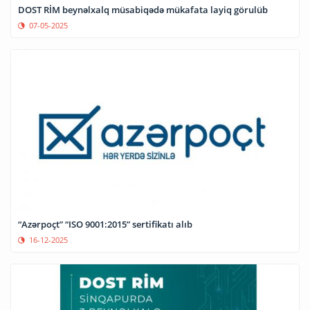
DOST RİM beynəlxalq müsabiqədə mükafata layiq görulüb
07-05-2025
“Azərpoçt” “ISO 9001:2015” sertifikatı alıb
16-12-2025