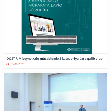
DOST RİM beynəlxalq müsabiqədə 3 kateqoriya üzrə qalib olub
13-01-2025