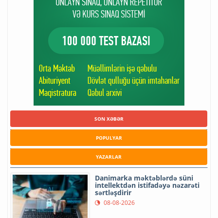
SON XƏBƏR
POPULYAR
YAZARLAR
Danimarka məktəblərdə süni
intellektdən istifadəyə nəzarəti
sərtləşdirir
08-08-2026