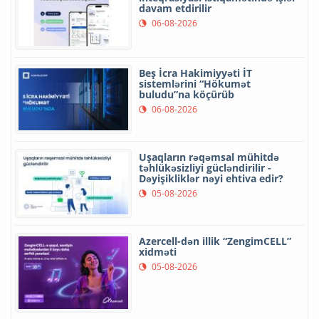
davam etdirilir
06-08-2026
Beş İcra Hakimiyyəti İT
sistemlərini “Hökumət
buludu”na köçürüb
06-08-2026
Uşaqların rəqəmsal mühitdə
təhlükəsizliyi gücləndirilir -
Dəyişikliklər nəyi ehtiva edir?
05-08-2026
Azercell-dən illik “ZengimCELL”
xidməti
05-08-2026