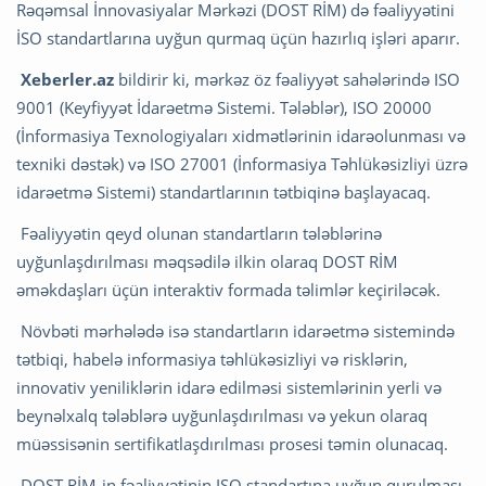
Rəqəmsal İnnovasiyalar Mərkəzi (DOST RİM) də fəaliyyətini
İSO standartlarına uyğun qurmaq üçün hazırlıq işləri aparır.
Xeberler.az
bildirir ki, mərkəz öz fəaliyyət sahələrində ISO
9001 (Keyfiyyət İdarəetmə Sistemi. Tələblər), ISO 20000
(İnformasiya Texnologiyaları xidmətlərinin idarəolunması və
texniki dəstək) və ISO 27001 (İnformasiya Təhlükəsizliyi üzrə
idarəetmə Sistemi) standartlarının tətbiqinə başlayacaq.
Fəaliyyətin qeyd olunan standartların tələblərinə
uyğunlaşdırılması məqsədilə ilkin olaraq DOST RİM
əməkdaşları üçün interaktiv formada təlimlər keçiriləcək.
Növbəti mərhələdə isə standartların idarəetmə sistemində
tətbiqi, habelə informasiya təhlükəsizliyi və risklərin,
innovativ yeniliklərin idarə edilməsi sistemlərinin yerli və
beynəlxalq tələblərə uyğunlaşdırılması və yekun olaraq
müəssisənin sertifikatlaşdırılması prosesi təmin olunacaq.
DOST RİM-in fəaliyyətinin ISO standartına uyğun qurulması