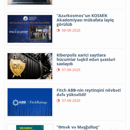
“Azərkosmos”un KOSMİK
Akademiyası mükafata layiq
görülüb
08-08-2026
Kiberpolis xarici saytlara
hücumlar təşkil edən şəxsləri
saxlayıb
07-08-2026
Fitch ABB-nin reytinqini növbəti
dəfə yüksəltdi!
07-08-2026
“Əmək və Məşğulluq”