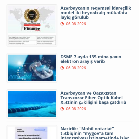
Azərbaycanın rəqəmsal idarəçilik
model iki beynəlxalq mükafata
layiq görülüb
06-08-2026
DSMF 7 ayda 135 minə yaxın
elektron arayış verib
06-08-2026
Azərbaycan və Qazaxıstan
Transxəzər Fiber-Optik Kabel
Xəttinin çəkilişini başa çatdırıb
06-08-2026
Nazirlik: “Mobil notariat”
tətbiqinin “mygov”a tam
inteqrasiyası istiqamətində işlər