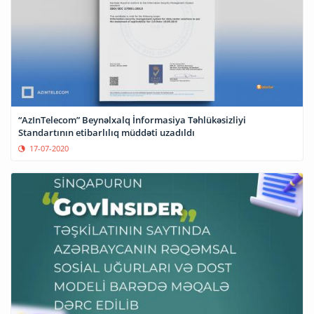
“AzInTelecom” Beynəlxalq İnformasiya Təhlükəsizliyi
Standartının etibarlılıq müddəti uzadıldı
17-07-2020