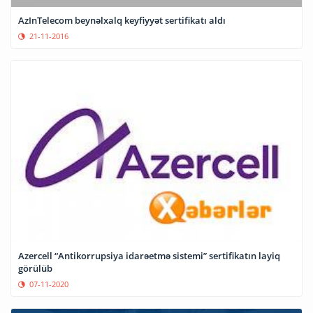
AzInTelecom beynəlxalq keyfiyyət sertifikatı aldı
21-11-2016
Azercell “Antikorrupsiya idarəetmə sistemi” sertifikatın layiq
görülüb
07-11-2020