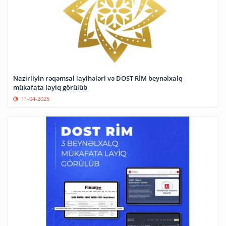
Nazirliyin rəqəmsal layihələri və DOST RİM beynəlxalq
mükafata layiq görülüb
11-04-2025