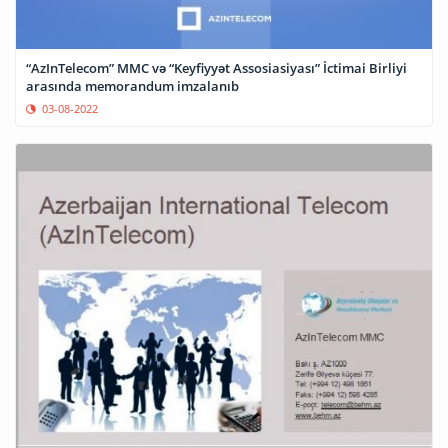
“AzInTelecom” MMC və “Keyfiyyət Assosiasiyası” İctimai Birliyi
arasında memorandum imzalanıb
03-08-2022