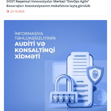
DOST Rəqəmsal İnnovasiyalar Mərkəzi “DevOps Agile”
Bacarıqları Assosiasiyasının mükafatına layiq görülüb
23-10-2024