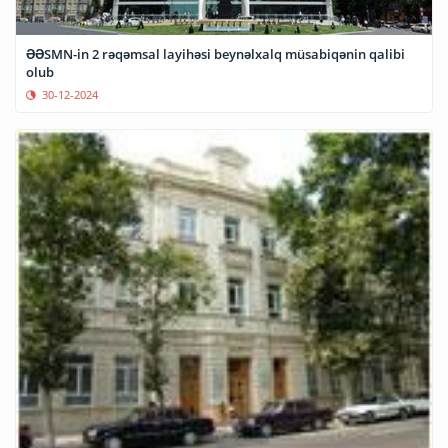
ƏƏSMN-in 2 rəqəmsal layihəsi beynəlxalq müsabiqənin qalibi
olub
30-12-2024