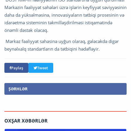
Mərkəzin fəaliyyət sahələri üzrə işlərin keyfiyyət səviyyəsinin
daha da yüksəlməsinə, innovasiyaların tətbiqi prosesinin və
idarəetmə sisteminin təkmilləşdirilməsi istiqamətində
önəmli dəstək olacaq.
Mərkəz fəaliyyət sahəsinə uyğun olaraq, gələcəkdə digər
beynəlxalq standartların da tətbiqini hədəfləyir.
Paylaş
Tweet
ŞƏRHLƏR
OXŞAR XƏBƏRLƏR