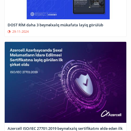
DOST RİM daha 3 beynəlxalq mükafata layiq görülüb
29-11-2024
Azercell ISO/IEC 27701:2019 beynəlxalq sertifikatını əldə edən ilk