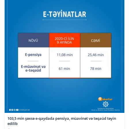
103,5 min şəxsə e-qaydada pensiya, müavinət və təqaüd təyin
edilib