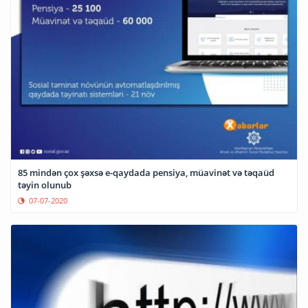
85 mindən çox şəxsə e-qaydada pensiya, müavinət və təqaüd
təyin olunub
07-07-2020