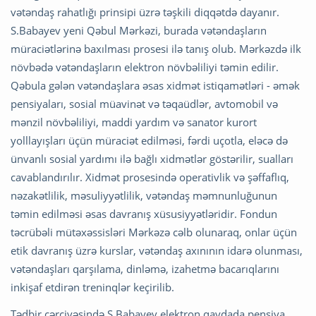
vətəndaş rahatlığı prinsipi üzrə təşkili diqqətdə dayanır.
S.Babayev yeni Qəbul Mərkəzi, burada vətəndaşların
müraciətlərinə baxılması prosesi ilə tanış olub. Mərkəzdə ilk
növbədə vətəndaşların elektron növbəliliyi təmin edilir.
Qəbula gələn vətəndaşlara əsas xidmət istiqamətləri - əmək
pensiyaları, sosial müavinət və təqaüdlər, avtomobil və
mənzil növbəliliyi, maddi yardım və sanator kurort
yolllayışları üçün müraciət edilməsi, fərdi uçotla, eləcə də
ünvanlı sosial yardımı ilə bağlı xidmətlər göstərilir, sualları
cavablandırılır. Xidmət prosesində operativlik və şəffaflıq,
nəzakətlilik, məsuliyyətlilik, vətəndaş məmnunluğunun
təmin edilməsi əsas davranış xüsusiyyətləridir. Fondun
təcrübəli mütəxəssisləri Mərkəzə cəlb olunaraq, onlar üçün
etik davranış üzrə kurslar, vətəndaş axınının idarə olunması,
vətəndaşları qarşılama, dinləmə, izahetmə bacarıqlarını
inkişaf etdirən treninqlər keçirilib.
Tədbir çərçivəsində S.Babayev elektron qaydada pensiya