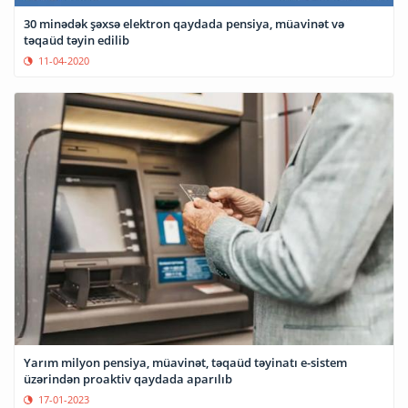
30 minədək şəxsə elektron qaydada pensiya, müavinət və
təqaüd təyin edilib
11-04-2020
Yarım milyon pensiya, müavinət, təqaüd təyinatı e-sistem
üzərindən proaktiv qaydada aparılıb
17-01-2023