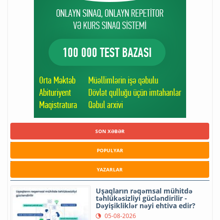
SON XƏBƏR
POPULYAR
YAZARLAR
Uşaqların rəqəmsal mühitdə
təhlükəsizliyi gücləndirilir -
Dəyişikliklər nəyi ehtiva edir?
05-08-2026