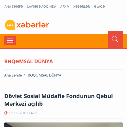
ANA SƏHİFƏ
LAYİHƏ HAQQINDA
ARXİV
XƏBƏRLƏR
ƏLAQƏ
RƏQƏMSAL DÜNYA
Ana Səhifə
RƏQƏMSAL DÜNYA
Dövlət Sosial Müdafiə Fondunun Qəbul
Mərkəzi açılıb
05-03-2019
14:26