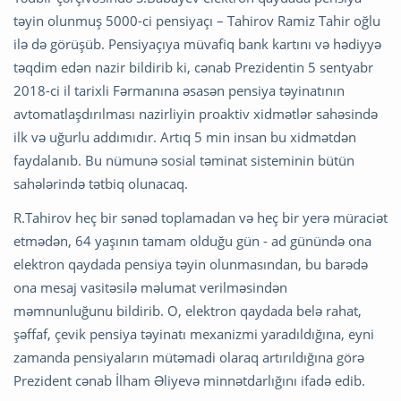
təyin olunmuş 5000-ci pensiyaçı – Tahirov Ramiz Tahir oğlu
ilə də görüşüb. Pensiyaçıya müvafiq bank kartını və hədiyyə
təqdim edən nazir bildirib ki, cənab Prezidentin 5 sentyabr
2018-ci il tarixli Fərmanına əsasən pensiya təyinatının
avtomatlaşdırılması nazirliyin proaktiv xidmətlər sahəsində
ilk və uğurlu addımıdır. Artıq 5 min insan bu xidmətdən
faydalanıb. Bu nümunə sosial təminat sisteminin bütün
sahələrində tətbiq olunacaq.
R.Tahirov heç bir sənəd toplamadan və heç bir yerə müraciət
etmədən, 64 yaşının tamam olduğu gün - ad günündə ona
elektron qaydada pensiya təyin olunmasından, bu barədə
ona mesaj vasitəsilə məlumat verilməsindən
məmnunluğunu bildirib. O, elektron qaydada belə rahat,
şəffaf, çevik pensiya təyinatı mexanizmi yaradıldığına, eyni
zamanda pensiyaların mütəmadi olaraq artırıldığına görə
Prezident cənab İlham Əliyevə minnətdarlığını ifadə edib.