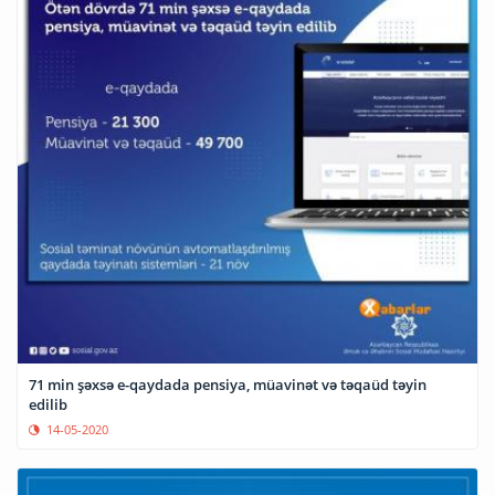
71 min şəxsə e-qaydada pensiya, müavinət və təqaüd təyin
edilib
14-05-2020