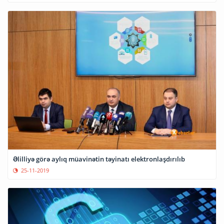
Əlilliyə görə aylıq müavinətin təyinatı elektronlaşdırılıb
25-11-2019