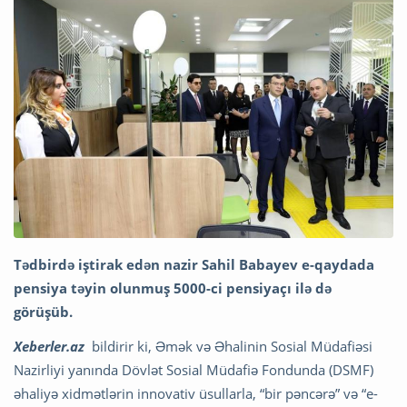
Tədbirdə iştirak edən nazir Sahil Babayev e-qaydada
pensiya təyin olunmuş 5000-ci pensiyaçı ilə də
görüşüb.
Xeberler.az
bildirir ki, Əmək və Əhalinin Sosial Müdafiəsi
Nazirliyi yanında Dövlət Sosial Müdafiə Fondunda (DSMF)
əhaliyə xidmətlərin innovativ üsullarla, “bir pəncərə” və “e-