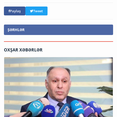
Paylaş
Tweet
ŞƏRHLƏR
OXŞAR XƏBƏRLƏR