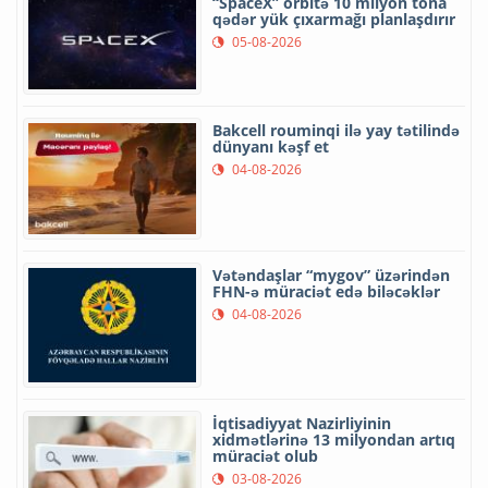
“SpaceX” orbitə 10 milyon tona
qədər yük çıxarmağı planlaşdırır
05-08-2026
Bakcell rouminqi ilə yay tətilində
dünyanı kəşf et
04-08-2026
Vətəndaşlar “mygov” üzərindən
FHN-ə müraciət edə biləcəklər
04-08-2026
İqtisadiyyat Nazirliyinin
xidmətlərinə 13 milyondan artıq
müraciət olub
03-08-2026