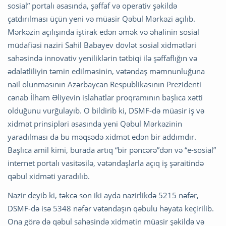
sosial” portalı əsasında, şəffaf və operativ şəkildə
çatdırılması üçün yeni və müasir Qəbul Mərkəzi açılıb.
Mərkəzin açılışında iştirak edən əmək və əhalinin sosial
müdafiəsi naziri Sahil Babayev dövlət sosial xidmətləri
sahəsində innovativ yeniliklərin tətbiqi ilə şəffaflığın və
ədalətliliyin təmin edilməsinin, vətəndaş məmnunluğuna
nail olunmasının Azərbaycan Respublikasının Prezidenti
cənab İlham Əliyevin islahatlar proqramının başlıca xətti
olduğunu vurğulayıb. O bildirib ki, DSMF-də müasir iş və
xidmət prinsipləri əsasında yeni Qəbul Mərkəzinin
yaradılması da bu məqsədə xidmət edən bir addımdır.
Başlıca amil kimi, burada artıq “bir pəncərə”dən və “e-sosial”
internet portalı vasitəsilə, vətəndaşlarla açıq iş şəraitində
qəbul xidməti yaradılıb.
Nazir deyib ki, təkcə son iki ayda nazirlikdə 5215 nəfər,
DSMF-də isə 5348 nəfər vətəndaşın qəbulu həyata keçirilib.
Ona görə də qəbul sahəsində xidmətin müasir şəkildə və