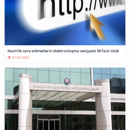
Nazirlik üzrə xidmətlərin elektronlaşma səviyyəsi 90 faizi ötüb
01-02-2023