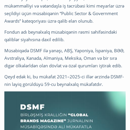
mükəmməlliyi və vətəndaşla iş təcrübəsi kimi meyarlar üzrə
seçildiyi üçün müsabiqənin “Public Sector & Government
Awards” kateqoriyası üzrə qalib elan olunub.
Fondun adı beynəlxalq müsabiqənin rəsmi səhifəsindəki
qaliblər siyahısına daxil edilib.
Müsabiqədə DSMF ilə yanaşı, ABŞ, Yaponiya, İspaniya, BƏƏ,
Avstraliya, Kanada, Almaniya, Meksika, Oman və bir sıra
digər ölkələrldən olan dövlət və özəl qurumları iştirak edib.
Qeyd edək ki, bu mükafat 2021–2025-ci illər ərzində DSMF-
nin layiq görüldüyü 59-cu beynəlxalq mükafatdır.