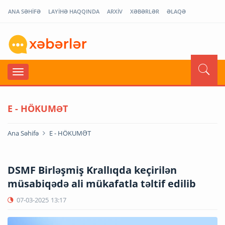
ANA SƏHİFƏ
LAYİHƏ HAQQINDA
ARXİV
XƏBƏRLƏR
ƏLAQƏ
E - HÖKUMƏT
Ana Səhifə
E - HÖKUMƏT
DSMF Birləşmiş Krallıqda keçirilən
müsabiqədə ali mükafatla təltif edilib
07-03-2025
13:17