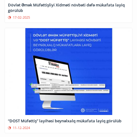
Dövlət Əmək Müfəttişliyi Xidməti növbəti dəfə mükafata layiq
görülüb
17-02-2025
“DOST Müfəttiş” layihəsi beynəlxalq mükafata layiq görülüb
11-12-2024