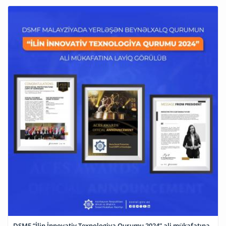
DSMF “İlin İnnovativ Texnologiya Qurumu 2024” ali mükafatına