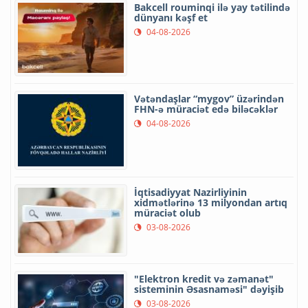
Bakcell rouminqi ilə yay tətilində
dünyanı kəşf et
04-08-2026
Vətəndaşlar “mygov” üzərindən
FHN-ə müraciət edə biləcəklər
04-08-2026
İqtisadiyyat Nazirliyinin
xidmətlərinə 13 milyondan artıq
müraciət olub
03-08-2026
"Elektron kredit və zəmanət"
sisteminin Əsasnaməsi" dəyişib
03-08-2026