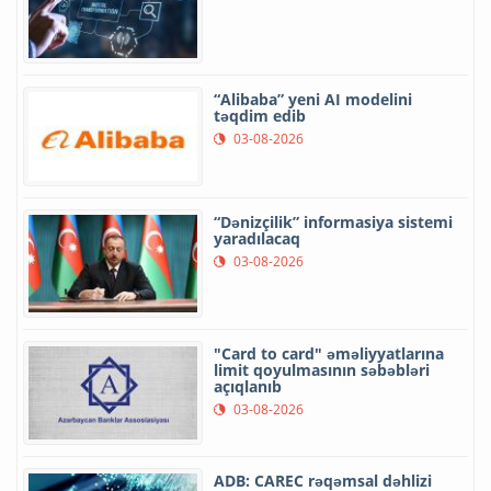
“Alibaba” yeni AI modelini
təqdim edib
03-08-2026
“Dənizçilik” informasiya sistemi
yaradılacaq
03-08-2026
"Card to card" əməliyyatlarına
limit qoyulmasının səbəbləri
açıqlanıb
03-08-2026
ADB: CAREC rəqəmsal dəhlizi