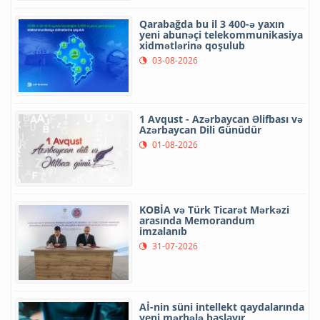
Qarabağda bu il 3 400-ə yaxın
yeni abunəçi telekommunikasiya
xidmətlərinə qoşulub
03-08-2026
1 Avqust - Azərbaycan Əlifbası və
Azərbaycan Dili Günüdür
01-08-2026
KOBİA və Türk Ticarət Mərkəzi
arasında Memorandum
imzalanıb
31-07-2026
Aİ-nin süni intellekt qaydalarında
yeni mərhələ başlayır