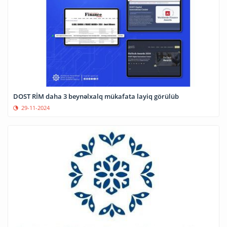
DOST RİM daha 3 beynəlxalq mükafata layiq görülüb
29-11-2024