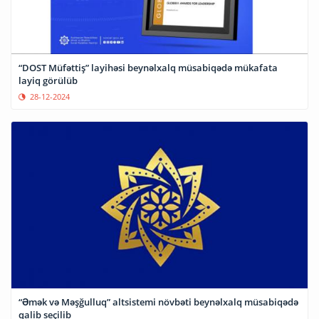
“DOST Müfəttiş” layihəsi beynəlxalq müsabiqədə mükafata
layiq görülüb
28-12-2024
“Əmək və Məşğulluq” altsistemi növbəti beynəlxalq müsabiqədə
qalib seçilib