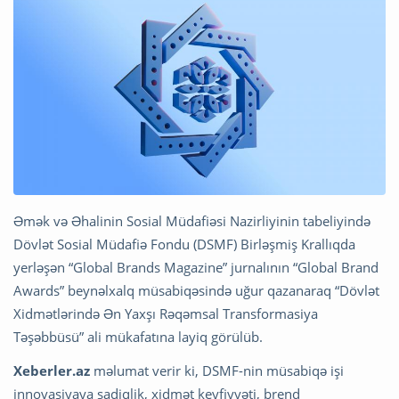
Əmək və Əhalinin Sosial Müdafiəsi Nazirliyinin tabeliyində
Dövlət Sosial Müdafiə Fondu (DSMF) Birləşmiş Krallıqda
yerləşən “Global Brands Magazine” jurnalının “Global Brand
Awards” beynəlxalq müsabiqəsində uğur qazanaraq “Dövlət
Xidmətlərində Ən Yaxşı Rəqəmsal Transformasiya
Təşəbbüsü” ali mükafatına layiq görülüb.
Xeberler.az
məlumat verir ki, DSMF-nin müsabiqə işi
innovasiyaya sadiqlik, xidmət keyfiyyəti, brend