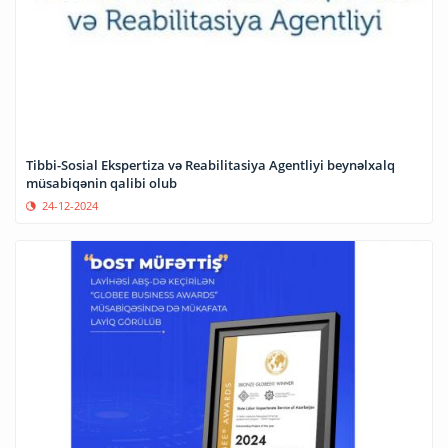
Tibbi-Sosial Ekspertiza və Reabilitasiya Agentliyi beynəlxalq
müsabiqənin qalibi olub
24-12-2024