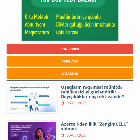
SON XƏBƏR
POPULYAR
YAZARLAR
Uşaqların rəqəmsal mühitdə
təhlükəsizliyi gücləndirilir -
Dəyişikliklər nəyi ehtiva edir?
05-08-2026
Azercell-dən illik “ZengimCELL”
xidməti
05-08-2026