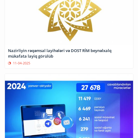
Nazirliyin rəqəmsal layihələri və DOST RİM beynəlxalq
mükafata layiq görülüb
11-04-2025