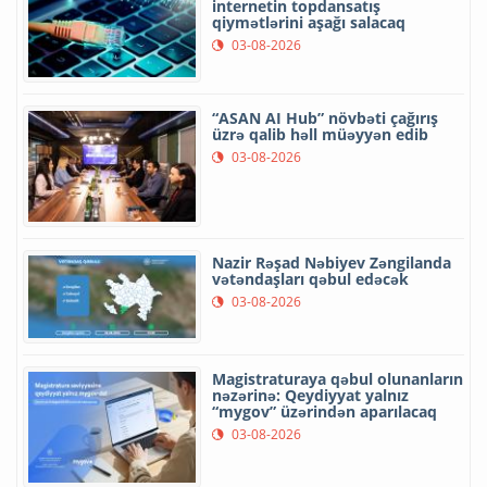
internetin topdansatış
qiymətlərini aşağı salacaq
03-08-2026
“ASAN AI Hub” növbəti çağırış
üzrə qalib həll müəyyən edib
03-08-2026
Nazir Rəşad Nəbiyev Zəngilanda
vətəndaşları qəbul edəcək
03-08-2026
Magistraturaya qəbul olunanların
nəzərinə: Qeydiyyat yalnız
“mygov” üzərindən aparılacaq
03-08-2026