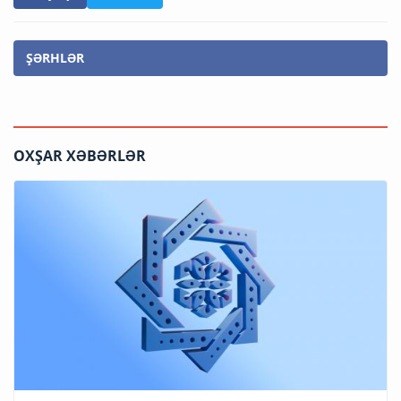
ŞƏRHLƏR
OXŞAR XƏBƏRLƏR