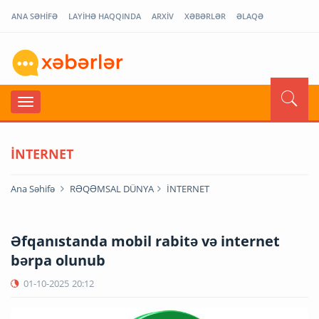
ANA SƏHİFƏ
LAYİHƏ HAQQINDA
ARXİV
XƏBƏRLƏR
ƏLAQƏ
İNTERNET
Ana Səhifə
RƏQƏMSAL DÜNYA
İNTERNET
Əfqanıstanda mobil rabitə və internet
bərpa olunub
01-10-2025
20:12