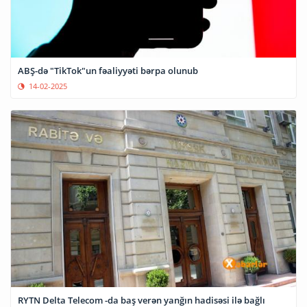
ABŞ-də "TikTok"un fəaliyyəti bərpa olunub
14-02-2025
RYTN Delta Telecom -da baş verən yanğın hadisəsi ilə bağlı