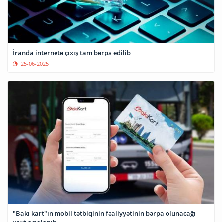
İranda internetə çıxış tam bərpa edilib
25-06-2025
"Bakı kart"ın mobil tətbiqinin fəaliyyətinin bərpa olunacağı
vaxt açıqlanıb