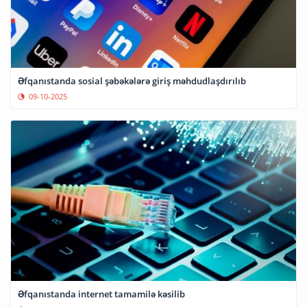
Əfqanıstanda sosial şəbəkələrə giriş məhdudlaşdırılıb
09-10-2025
Əfqanıstanda internet tamamilə kəsilib