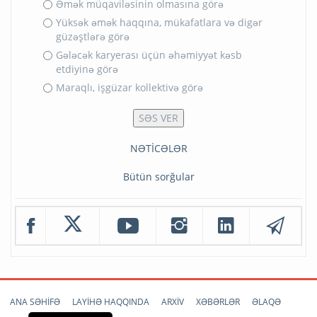
Əmək müqaviləsinin olmasına görə
Yüksək əmək haqqına, mükafatlara və digər
güzəştlərə görə
Gələcək karyerası üçün əhəmiyyət kəsb
etdiyinə görə
Maraqlı, işgüzar kollektivə görə
NƏTİCƏLƏR
Bütün sorğular
ANA SƏHİFƏ
LAYİHƏ HAQQINDA
ARXİV
XƏBƏRLƏR
ƏLAQƏ