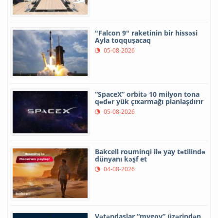
"Falcon 9" raketinin bir hissəsi
Ayla toqquşacaq
05-08-2026
“SpaceX” orbitə 10 milyon tona
qədər yük çıxarmağı planlaşdırır
05-08-2026
Bakcell rouminqi ilə yay tətilində
dünyanı kəşf et
04-08-2026
Vətəndaşlar “mygov” üzərindən