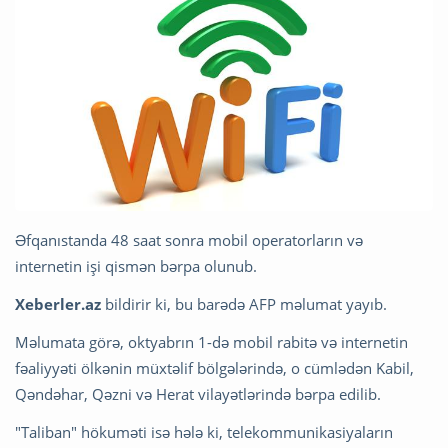
Əfqanıstanda 48 saat sonra mobil operatorların və
internetin işi qismən bərpa olunub.
Xeberler.az
bildirir ki, bu barədə AFP məlumat yayıb.
Məlumata görə, oktyabrın 1-də mobil rabitə və internetin
fəaliyyəti ölkənin müxtəlif bölgələrində, o cümlədən Kabil,
Qəndəhar, Qəzni və Herat vilayətlərində bərpa edilib.
"Taliban" hökuməti isə hələ ki, telekommunikasiyaların