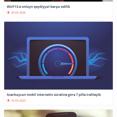
WUF13-ə onlayn qeydiyyat bərpa edilib
20-05-2026
Azərbaycan mobil internetin sürətinə görə 7 pillə irəliləyib
16-03-2023