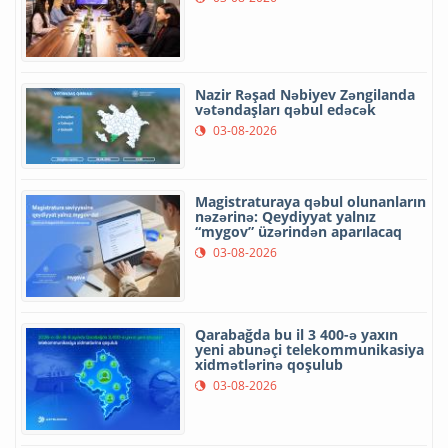
Nazir Rəşad Nəbiyev Zəngilanda
vətəndaşları qəbul edəcək
03-08-2026
Magistraturaya qəbul olunanların
nəzərinə: Qeydiyyat yalnız
“mygov” üzərindən aparılacaq
03-08-2026
Qarabağda bu il 3 400-ə yaxın
yeni abunəçi telekommunikasiya
xidmətlərinə qoşulub
03-08-2026