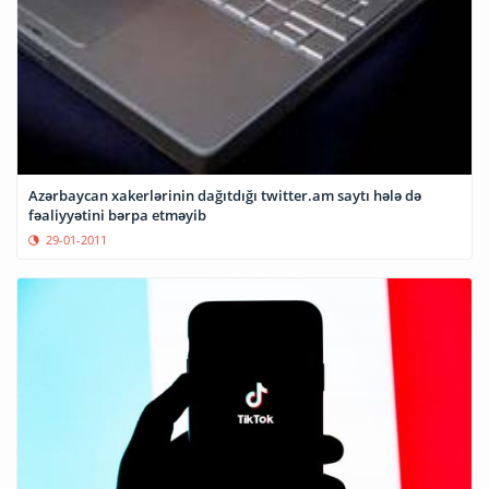
Azərbaycan xakerlərinin dağıtdığı twitter.am saytı hələ də
fəaliyyətini bərpa etməyib
29-01-2011