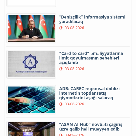
“Dənizçilik” informasiya sistemi
yaradılacaq
03-08-2026
"Card to card" əməliyyatlarına
limit qoyulmasının səbəbləri
açıqlanıb
03-08-2026
ADB: CAREC rəqəmsal dəhlizi
internetin topdansatış
qiymətlərini aşağı salacaq
03-08-2026
“ASAN AI Hub” növbəti çağırış
üzrə qalib həll müəyyən edib
03-08-2026