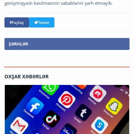
genişmiqyaslı kəsilməsinin səbəblərini şərh etməyib.
Paylaş
Tweet
ŞƏRHLƏR
OXŞAR XƏBƏRLƏR