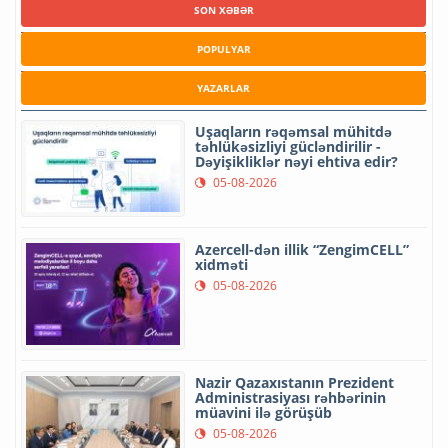
SON XƏBƏR
POPULYAR
YAZARLAR
Uşaqların rəqəmsal mühitdə
təhlükəsizliyi gücləndirilir -
Dəyişikliklər nəyi ehtiva edir?
05-08-2026
Azercell-dən illik “ZengimCELL”
xidməti
05-08-2026
Nazir Qazaxıstanın Prezident
Administrasiyası rəhbərinin
müavini ilə görüşüb
05-08-2026