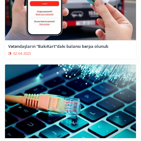
Vətəndaşların “BakıKart”dakı balansı bərpa olunub
02-04-2025