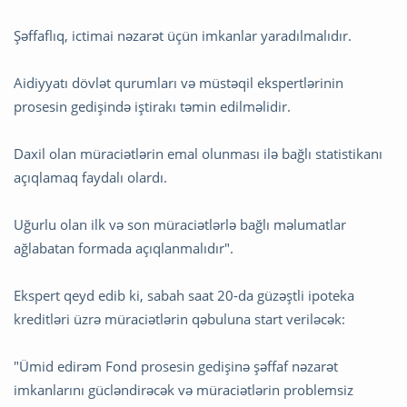
Şəffaflıq, ictimai nəzarət üçün imkanlar yaradılmalıdır.
Aidiyyatı dövlət qurumları və müstəqil ekspertlərinin
prosesin gedişində iştirakı təmin edilməlidir.
Daxil olan müraciətlərin emal olunması ilə bağlı statistikanı
açıqlamaq faydalı olardı.
Uğurlu olan ilk və son müraciətlərlə bağlı məlumatlar
ağlabatan formada açıqlanmalıdır".
Ekspert qeyd edib ki, sabah saat 20-da güzəştli ipoteka
kreditləri üzrə müraciətlərin qəbuluna start veriləcək:
"Ümid edirəm Fond prosesin gedişinə şəffaf nəzarət
imkanlarını gücləndirəcək və müraciətlərin problemsiz