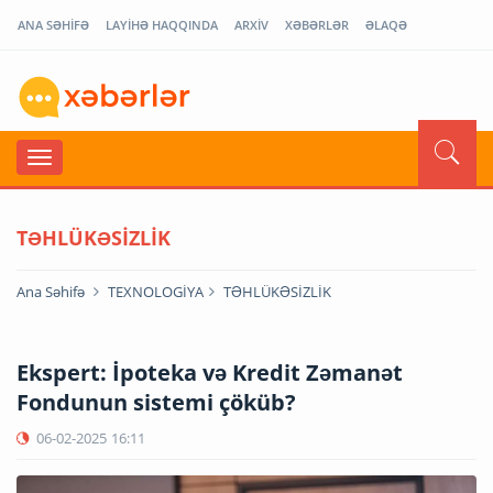
ANA SƏHİFƏ
LAYİHƏ HAQQINDA
ARXİV
XƏBƏRLƏR
ƏLAQƏ
TƏHLÜKƏSİZLİK
Ana Səhifə
TEXNOLOGİYA
TƏHLÜKƏSİZLİK
Ekspert: İpoteka və Kredit Zəmanət
Fondunun sistemi çöküb?
06-02-2025
16:11