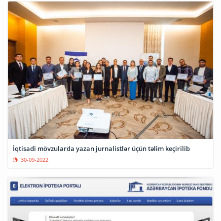
İqtisadi mövzularda yazan jurnalistlər üçün təlim keçirilib
30-09-2022