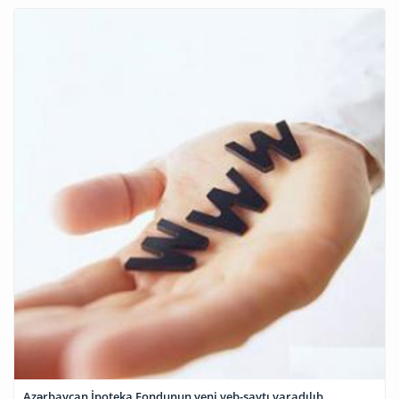
Azərbaycan İpoteka Fondunun yeni veb-saytı yaradılıb