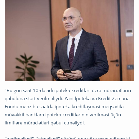
"Bu gün saat 10-da adi ipoteka kreditləri üzrə müraciətlərin
qəbuluna start verilməliydi. Yəni İpoteka və Kredit Zəmanət
Fondu məhz bu saatda ipoteka kreditləşməsi məqsədilə
müvəkkil banklara ipoteka kreditlərinin verilməsi üçün
limitlərə müraciətləri qəbul etməliydi.
"Verilməliydi", "etməliydi" sözünü ona görə qeyd edirəm ki,