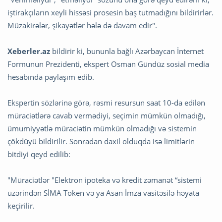
iştirakçıların xeyli hissəsi prosesin baş tutmadığını bildirirlər.
Müzakirələr, şikayətlər hələ də davam edir".
Xeberler.az
bildirir ki, bununla bağlı Azərbaycan İnternet
Formunun Prezidenti, ekspert Osman Gündüz sosial media
hesabında paylaşım edib.
Ekspertin sözlərinə görə, rəsmi resursun saat 10-da edilən
müraciətlərə cavab vermədiyi, seçimin mümkün olmadığı,
ümumiyyətlə müraciətin mümkün olmadığı və sistemin
çökdüyü bildirilir. Sonradan daxil olduqda isə limitlərin
bitdiyi qeyd edilib:
"Müraciətlər "Elektron ipoteka və kredit zəmanət “sistemi
üzərindən SİMA Token və ya Asan İmza vasitəsilə həyata
keçirilir.