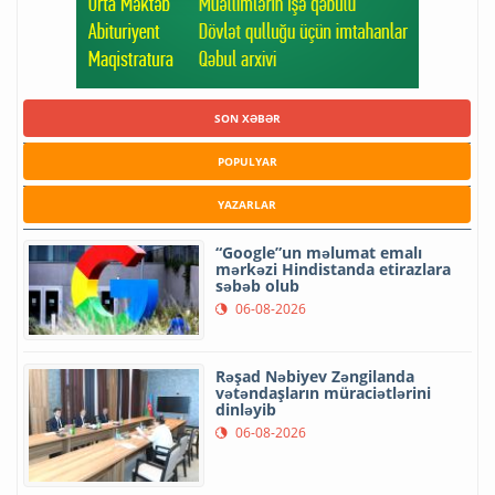
SON XƏBƏR
POPULYAR
YAZARLAR
“Google”un məlumat emalı
mərkəzi Hindistanda etirazlara
səbəb olub
06-08-2026
Rəşad Nəbiyev Zəngilanda
vətəndaşların müraciətlərini
dinləyib
06-08-2026