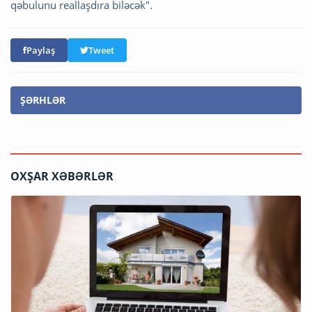
qəbulunu reallaşdıra biləcək".
Paylaş
Tweet
ŞƏRHLƏR
OXŞAR XƏBƏRLƏR