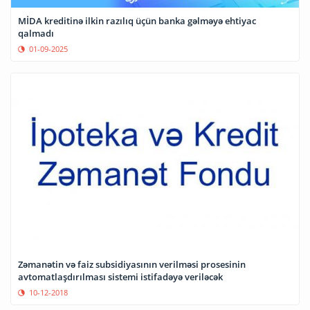
MİDA kreditinə ilkin razılıq üçün banka gəlməyə ehtiyac
qalmadı
01-09-2025
Zəmanətin və faiz subsidiyasının verilməsi prosesinin
avtomatlaşdırılması sistemi istifadəyə veriləcək
10-12-2018