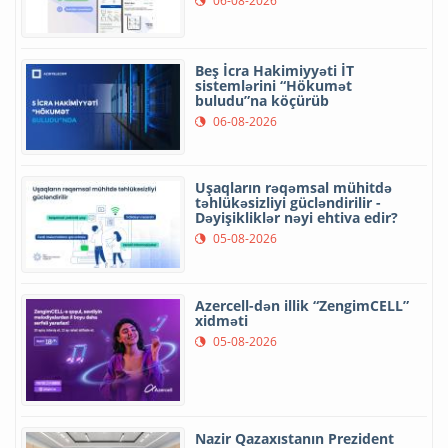
06-08-2026
Beş İcra Hakimiyyəti İT
sistemlərini “Hökumət
buludu”na köçürüb
06-08-2026
Uşaqların rəqəmsal mühitdə
təhlükəsizliyi gücləndirilir -
Dəyişikliklər nəyi ehtiva edir?
05-08-2026
Azercell-dən illik “ZengimCELL”
xidməti
05-08-2026
Nazir Qazaxıstanın Prezident