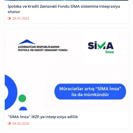
İpoteka və Kredit Zəmanəti Fondu SİMA sisteminə inteqrasiya
olunur
28-01-2023
"SİMA İmza" İKZF-yə inteqrasiya edilib
04-02-2026