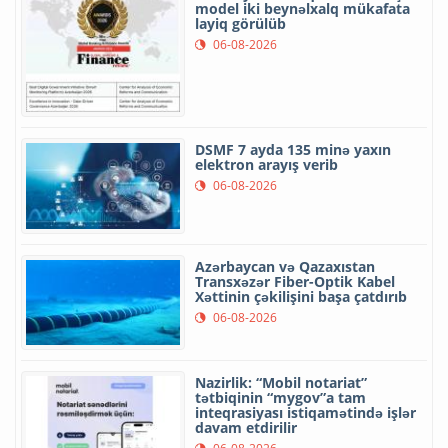
model iki beynəlxalq mükafata
layiq görülüb
06-08-2026
DSMF 7 ayda 135 minə yaxın
elektron arayış verib
06-08-2026
Azərbaycan və Qazaxıstan
Transxəzər Fiber-Optik Kabel
Xəttinin çəkilişini başa çatdırıb
06-08-2026
Nazirlik: “Mobil notariat”
tətbiqinin “mygov”a tam
inteqrasiyası istiqamətində işlər
davam etdirilir