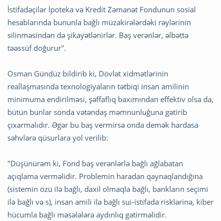
İstifadəçilər İpoteka və Kredit Zəmanət Fondunun sosial
hesablarında bununla bağlı müzakirələrdəki rəylərinin
silinməsindən də şikayətlənirlər. Baş verənlər, əlbəttə
təəssüf doğurur".
Osman Gündüz bildirib ki, Dövlət xidmətlərinin
reallaşmasında texnologiyaların tətbiqi insan amilinin
minimuma endirilməsi, şəffaflıq baxımından effektiv olsa da,
bütün bunlar sonda vətəndaş məmnunluğuna gətirib
çıxarmalıdır. Əgər bu baş vermirsə onda demək hardasa
səhvlərə qüsurlara yol verilib:
"Düşünürəm ki, Fond baş verənlərlə bağlı ağlabatan
açıqlama verməlidir. Problemin haradan qaynaqlandığına
(sistemin özü ilə bağlı, daxil olmaqla bağlı, bankların seçimi
ilə bağlı və s), insan amili ilə bağlı sui-istifadə risklərinə, kiber
hücumla bağlı məsələlərə aydınlıq gətirməlidir.