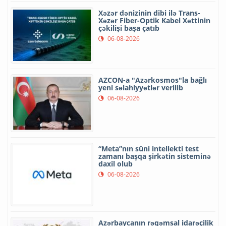
Xəzər dənizinin dibi ilə Trans-
Xəzər Fiber-Optik Kabel Xəttinin
çəkilişi başa çatıb
06-08-2026
AZCON-a "Azərkosmos"la bağlı
yeni səlahiyyətlər verilib
06-08-2026
“Meta”nın süni intellekti test
zamanı başqa şirkətin sisteminə
daxil olub
06-08-2026
Azərbaycanın rəqəmsal idarəçilik