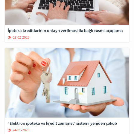
İpoteka kreditlərinin onlayn verilməsi ilə bağlı rəsmi açıqlama
02-02-2023
"Elektron ipoteka və kredit zəmanət” sistemi yenidən çöküb
24-01-2023