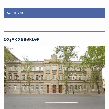
ŞƏRHLƏR
OXŞAR XƏBƏRLƏR