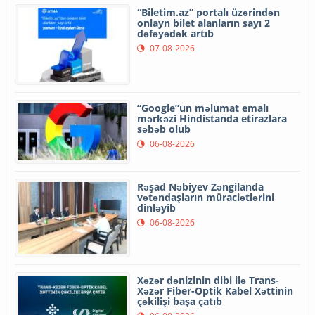
“Biletim.az” portalı üzərindən
onlayn bilet alanların sayı 2
dəfəyədək artıb
07-08-2026
“Google”un məlumat emalı
mərkəzi Hindistanda etirazlara
səbəb olub
06-08-2026
Rəşad Nəbiyev Zəngilanda
vətəndaşların müraciətlərini
dinləyib
06-08-2026
Xəzər dənizinin dibi ilə Trans-
Xəzər Fiber-Optik Kabel Xəttinin
çəkilişi başa çatıb