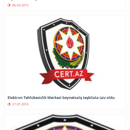
06-04-2015
Elektron Təhlükəsizlik Mərkəzi beynəlxalq təşkilata üzv oldu
27-07-2016