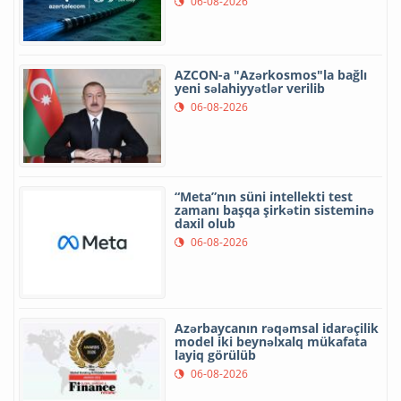
06-08-2026
AZCON-a "Azərkosmos"la bağlı
yeni səlahiyyətlər verilib
06-08-2026
“Meta”nın süni intellekti test
zamanı başqa şirkətin sisteminə
daxil olub
06-08-2026
Azərbaycanın rəqəmsal idarəçilik
model iki beynəlxalq mükafata
layiq görülüb
06-08-2026