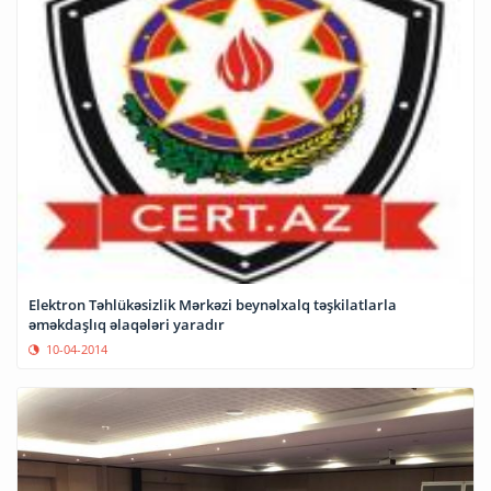
Elektron Təhlükəsizlik Mərkəzi beynəlxalq təşkilatlarla
əməkdaşlıq əlaqələri yaradır
10-04-2014