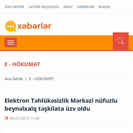
ANA SƏHİFƏ
LAYİHƏ HAQQINDA
ARXİV
XƏBƏRLƏR
ƏLAQƏ
E - HÖKUMƏT
Ana Səhifə
E - HÖKUMƏT
Elektron Təhlükəsizlik Mərkəzi nüfuzlu
beynəlxalq təşkilata üzv oldu
09-07-2014
11:44