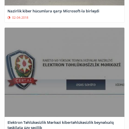
Nazirlik kiber hücumlara qarşı Microsoft-la birləşdi
02-04-2018
Elektron Təhlükəsizlik Mərkəzi kibertəhlükəsizlik beynəlxalq
təşkilata üzv seçilib