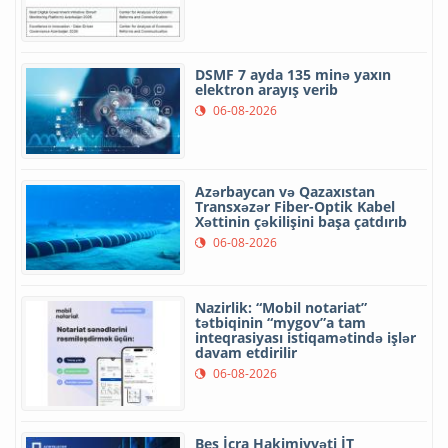
DSMF 7 ayda 135 minə yaxın
elektron arayış verib
06-08-2026
Azərbaycan və Qazaxıstan
Transxəzər Fiber-Optik Kabel
Xəttinin çəkilişini başa çatdırıb
06-08-2026
Nazirlik: “Mobil notariat”
tətbiqinin “mygov”a tam
inteqrasiyası istiqamətində işlər
davam etdirilir
06-08-2026
Beş İcra Hakimiyyəti İT