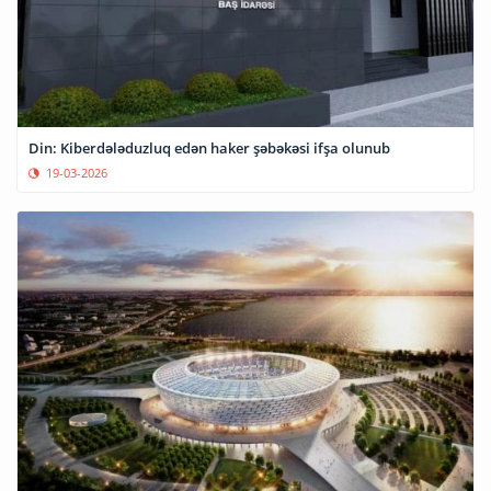
Din: Kiberdələduzluq edən haker şəbəkəsi ifşa olunub
19-03-2026