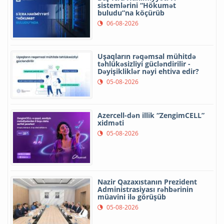
sistemlərini “Hökumət
buludu”na köçürüb
06-08-2026
Uşaqların rəqəmsal mühitdə
təhlükəsizliyi gücləndirilir -
Dəyişikliklər nəyi ehtiva edir?
05-08-2026
Azercell-dən illik “ZengimCELL”
xidməti
05-08-2026
Nazir Qazaxıstanın Prezident
Administrasiyası rəhbərinin
müavini ilə görüşüb
05-08-2026