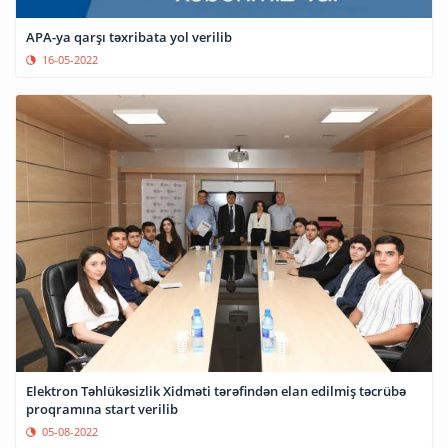
APA-ya qarşı təxribata yol verilib
16-05-2022
Elektron Təhlükəsizlik Xidməti tərəfindən elan edilmiş təcrübə
proqramına start verilib
05-08-2022