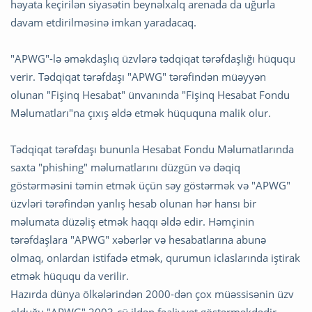
həyata keçirilən siyasətin beynəlxalq arenada da uğurla
davam etdirilməsinə imkan yaradacaq.
"APWG"-lə əməkdaşlıq üzvlərə tədqiqat tərəfdaşlığı hüququ
verir. Tədqiqat tərəfdaşı "APWG" tərəfindən müəyyən
olunan "Fişinq Hesabat" ünvanında "Fişinq Hesabat Fondu
Məlumatları"na çıxış əldə etmək hüququna malik olur.
Tədqiqat tərəfdaşı bununla Hesabat Fondu Məlumatlarında
saxta "phishing" məlumatlarını düzgün və dəqiq
göstərməsini təmin etmək üçün səy göstərmək və "APWG"
üzvləri tərəfindən yanlış hesab olunan hər hansı bir
məlumata düzəliş etmək haqqı əldə edir. Həmçinin
tərəfdaşlara "APWG" xəbərlər və hesabatlarına abunə
olmaq, onlardan istifadə etmək, qurumun iclaslarında iştirak
etmək hüququ da verilir.
Hazırda dünya ölkələrindən 2000-dən çox müəssisənin üzv
olduğu "APWG" 2003-cü ildən fəaliyyət göstərməkdədir.