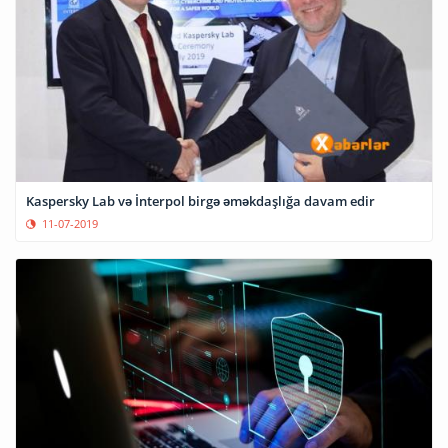
Kaspersky Lab və İnterpol birgə əməkdaşlığa davam edir
11-07-2019