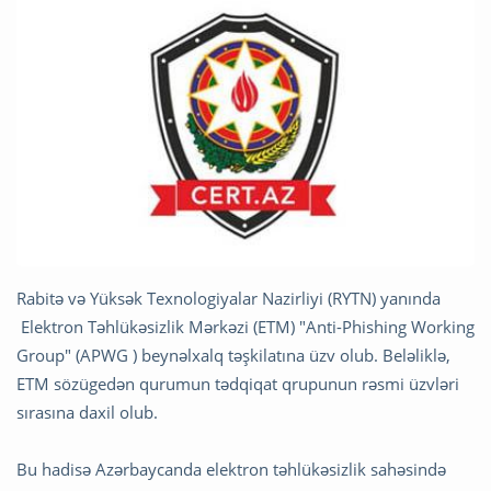
Rabitə və Yüksək Texnologiyalar Nazirliyi (RYTN) yanında
Elektron Təhlükəsizlik Mərkəzi (ETM) "Anti-Phishing Working
Group" (APWG ) beynəlxalq təşkilatına üzv olub. Beləliklə,
ETM sözügedən qurumun tədqiqat qrupunun rəsmi üzvləri
sırasına daxil olub.
Bu hadisə Azərbaycanda elektron təhlükəsizlik sahəsində