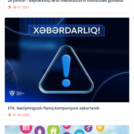
28 yanvar - Beynəlxalq fərdi məlumatların mühafizəsi günüdür
28-01-2021
ETX: Genişmiqyaslı fişinq kampaniyası aşkarlanıb
01-04-2026