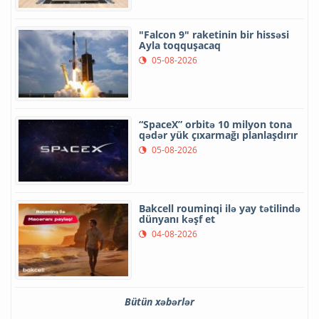
"Falcon 9" raketinin bir hissəsi
Ayla toqquşacaq
05-08-2026
“SpaceX” orbitə 10 milyon tona
qədər yük çıxarmağı planlaşdırır
05-08-2026
Bakcell rouminqi ilə yay tətilində
dünyanı kəşf et
04-08-2026
Bütün xəbərlər