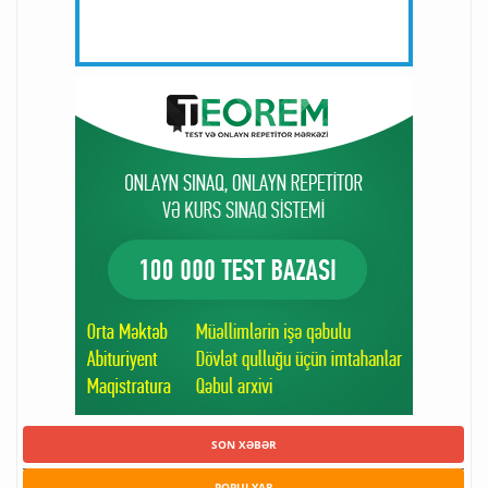
SON XƏBƏR
POPULYAR