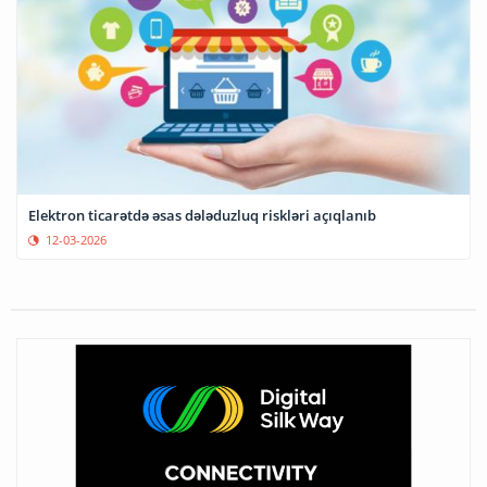
Elektron ticarətdə əsas dələduzluq riskləri açıqlanıb
12-03-2026