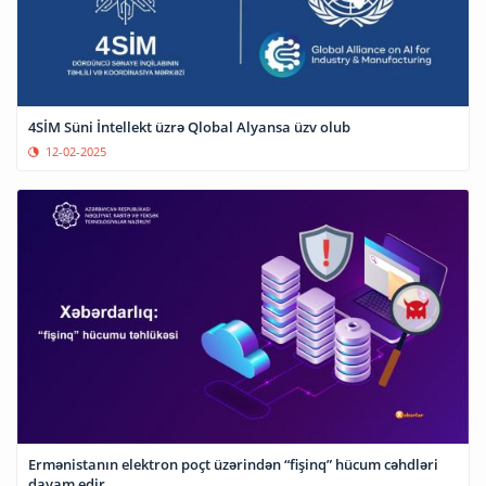
4SİM Süni İntellekt üzrə Qlobal Alyansa üzv olub
12-02-2025
Ermənistanın elektron poçt üzərindən “fişinq” hücum cəhdləri
davam edir