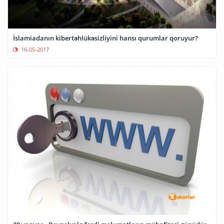
İslamiadanın kibertəhlükəsizliyini hansı qurumlar qoruyur?
16-05-2017