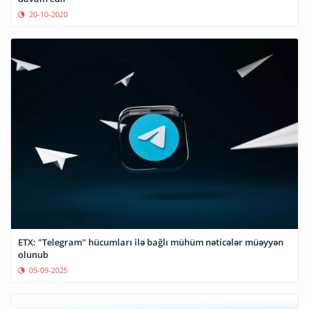
20-10-2020
ETX: "Telegram" hücumları ilə bağlı mühüm nəticələr müəyyən
olunub
05-09-2025