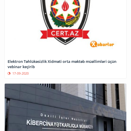
Elektron Təhlükəsizlik Xidməti orta məktəb müəllimləri üçün
vebinar keçirib
17-09-2020