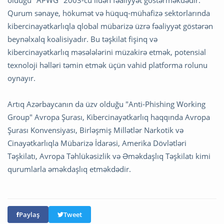
Qurum sənaye, hökumət və hüquq-mühafizə sektorlarında
kibercinayətkarlıqla qlobal mübarizə üzrə fəaliyyət göstərən
beynəlxalq koalisiyadır. Bu təşkilat fişinq və
kibercinayətkarlıq məsələlərini müzakirə etmək, potensial
texnoloji həlləri təmin etmək üçün vahid platforma rolunu
oynayır.
Artıq Azərbaycanın da üzv olduğu "Anti-Phishing Working
Group" Avropa Şurası, Kibercinayətkarlıq haqqında Avropa
Şurası Konvensiyası, Birləşmiş Millətlər Narkotik və
Cinayətkarlıqla Mübarizə İdarəsi, Amerika Dövlətləri
Təşkilatı, Avropa Təhlükəsizlik və Əməkdaşlıq Təşkilatı kimi
qurumlarla əməkdaşlıq etməkdədir.
Paylaş
Tweet