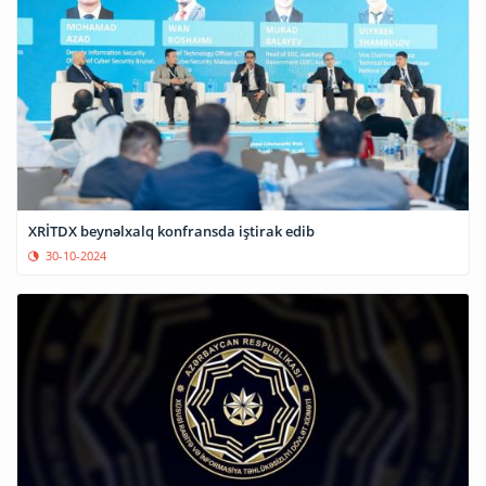
XRİTDX beynəlxalq konfransda iştirak edib
30-10-2024