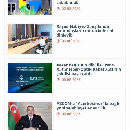
səbəb olub
06-08-2026
Rəşad Nəbiyev Zəngilanda
vətəndaşların müraciətlərini
dinləyib
06-08-2026
Xəzər dənizinin dibi ilə Trans-
Xəzər Fiber-Optik Kabel Xəttinin
çəkilişi başa çatıb
06-08-2026
AZCON-a "Azərkosmos"la bağlı
yeni səlahiyyətlər verilib
06-08-2026