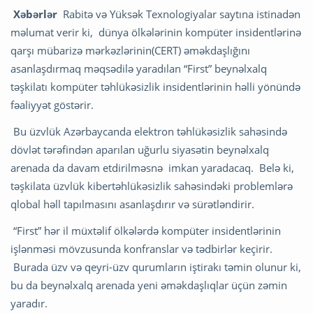
Xəbərlər
Rabitə və Yüksək Texnologiyalar saytına istinadən
məlumat verir ki, dünya ölkələrinin kompüter insidentlərinə
qarşı mübarizə mərkəzlərinin(CERT) əməkdaşlığını
asanlaşdırmaq məqsədilə yaradılan “First” beynəlxalq
təşkilatı kompüter təhlükəsizlik insidentlərinin həlli yönündə
fəaliyyət göstərir.
Bu üzvlük Azərbaycanda elektron təhlükəsizlik sahəsində
dövlət tərəfindən aparılan uğurlu siyasətin beynəlxalq
arenada da davam etdirilməsnə imkan yaradacaq. Belə ki,
təşkilata üzvlük kibertəhlükəsizlik sahəsindəki problemlərə
qlobal həll tapılmasını asanlaşdırır və sürətləndirir.
“First” hər il müxtəlif ölkələrdə kompüter insidentlərinin
işlənməsi mövzusunda konfranslar və tədbirlər keçirir.
Burada üzv və qeyri-üzv qurumların iştirakı təmin olunur ki,
bu da beynəlxalq arenada yeni əməkdaşlıqlar üçün zəmin
yaradır.