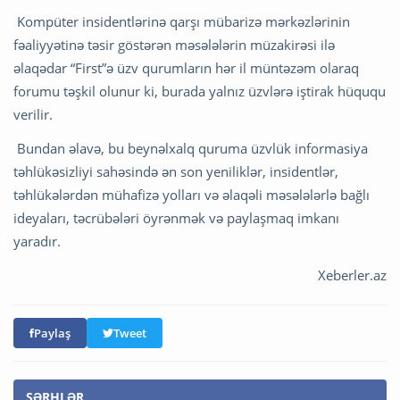
Kompüter insidentlərinə qarşı mübarizə mərkəzlərinin
fəaliyyətinə təsir göstərən məsələlərin müzakirəsi ilə
əlaqədar “First”ə üzv qurumların hər il müntəzəm olaraq
forumu təşkil olunur ki, burada yalnız üzvlərə iştirak hüququ
verilir.
Bundan əlavə, bu beynəlxalq quruma üzvlük informasiya
təhlükəsizliyi sahəsində ən son yeniliklər, insidentlər,
təhlükələrdən mühafizə yolları və əlaqəli məsələlərlə bağlı
ideyaları, təcrübələri öyrənmək və paylaşmaq imkanı
yaradır.
Xeberler.az
Paylaş
Tweet
ŞƏRHLƏR