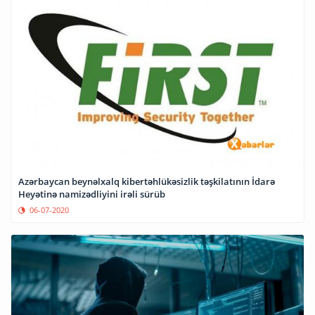
Azərbaycan beynəlxalq kibertəhlükəsizlik təşkilatının İdarə
Heyətinə namizədliyini irəli sürüb
06-07-2020