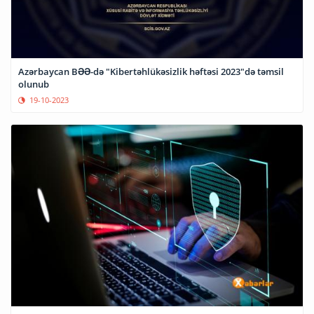
Azərbaycan BƏƏ-də "Kibertəhlükəsizlik həftəsi 2023"də təmsil
olunub
19-10-2023