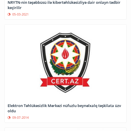
NRYTN-nin təşəbbüsü ilə kibertəhlükəsizliyə dair onlayn tədbir
keçirilir
05-03-2021
Elektron Təhlükəsizlik Mərkəzi nüfuzlu beynəlxalq təşkilata üzv
oldu
09-07-2014