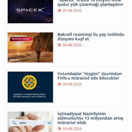
qədər yük çıxarmağı planlaşdırır
05-08-2026
Bakcell rouminqi ilə yay tətilində
dünyanı kəşf et
04-08-2026
Vətəndaşlar “mygov” üzərindən
FHN-ə müraciət edə biləcəklər
04-08-2026
İqtisadiyyat Nazirliyinin
xidmətlərinə 13 milyondan artıq
müraciət olub
03-08-2026