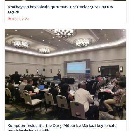
Azərbaycan beynəlxalq qurumun Direktorlar Şurasına üzv
seçildi
07-11-2022
Kompüter İnsidentlərinə Qarşı Mübarizə Mərkəzi beynəlxalq
tədbirlərdə iştirak edib