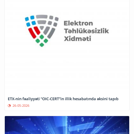
ETX-nin fəaliyyəti “OIC-CERT”in illik hesabatında əksini tapıb
26-05-2026