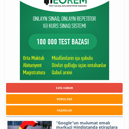
SON XƏBƏR
POPULYAR
YAZARLAR
“Google”un məlumat emalı
mərkəzi Hindistanda etirazlara