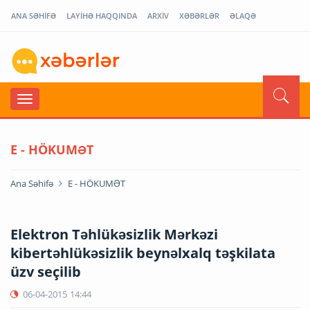
ANA SƏHİFƏ
LAYİHƏ HAQQINDA
ARXİV
XƏBƏRLƏR
ƏLAQƏ
E - HÖKUMƏT
Ana Səhifə
E - HÖKUMƏT
Elektron Təhlükəsizlik Mərkəzi
kibertəhlükəsizlik beynəlxalq təşkilata
üzv seçilib
06-04-2015
14:44