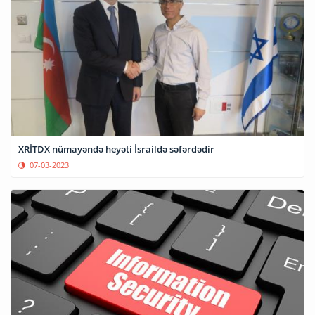
XRİTDX nümayəndə heyəti İsraildə səfərdədir
07-03-2023