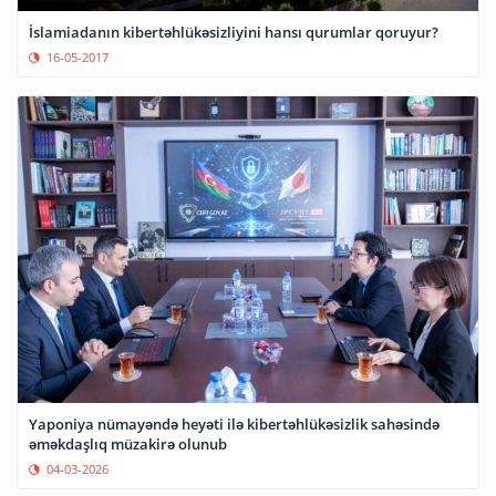
İslamiadanın kibertəhlükəsizliyini hansı qurumlar qoruyur?
16-05-2017
Yaponiya nümayəndə heyəti ilə kibertəhlükəsizlik sahəsində
əməkdaşlıq müzakirə olunub
04-03-2026