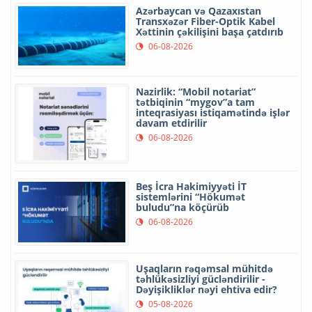
Azərbaycan və Qazaxıstan
Transxəzər Fiber-Optik Kabel
Xəttinin çəkilişini başa çatdırıb
06-08-2026
Nazirlik: “Mobil notariat”
tətbiqinin “mygov”a tam
inteqrasiyası istiqamətində işlər
davam etdirilir
06-08-2026
Beş İcra Hakimiyyəti İT
sistemlərini “Hökumət
buludu”na köçürüb
06-08-2026
Uşaqların rəqəmsal mühitdə
təhlükəsizliyi gücləndirilir -
Dəyişikliklər nəyi ehtiva edir?
05-08-2026