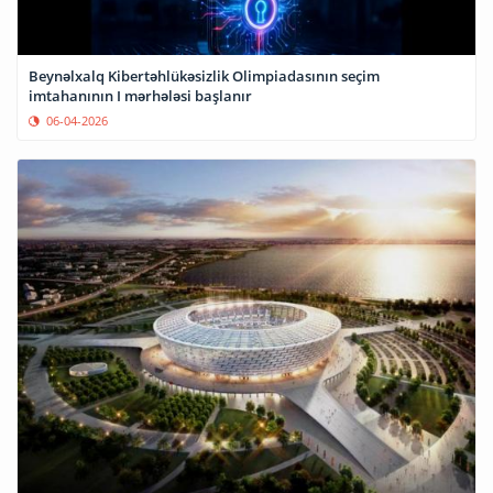
Beynəlxalq Kibertəhlükəsizlik Olimpiadasının seçim
imtahanının I mərhələsi başlanır
06-04-2026