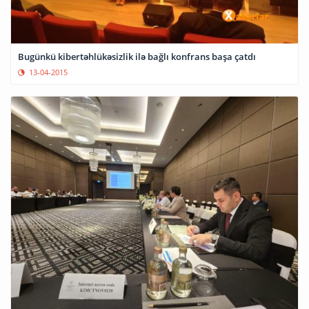
Bugünkü kibertəhlükəsizlik ilə bağlı konfrans başa çatdı
13-04-2015