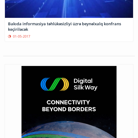
Bakıda informasiya təhlükəsizliyi üzrə beynəlxalq konfrans
keçiriləcək
01-05-2017