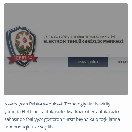
Azərbaycan Rabitə və Yüksək Texnologiyalar Nazirliyi
yanında Elektron Təhlükəsizlik Mərkəzi kibertəhlükəsizlik
sahəsində fəaliyyət göstərən “First” beynəlxalq təşkilatına
tam hüquqlu üzv seçilib.