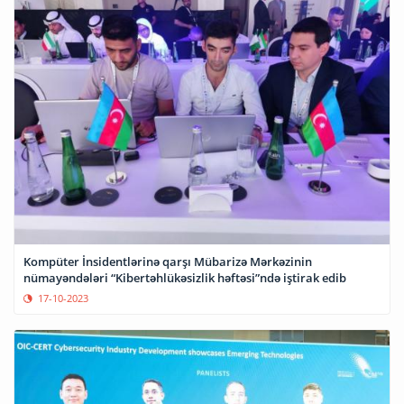
Kompüter İnsidentlərinə qarşı Mübarizə Mərkəzinin
nümayəndələri “Kibertəhlükəsizlik həftəsi”ndə iştirak edib
17-10-2023