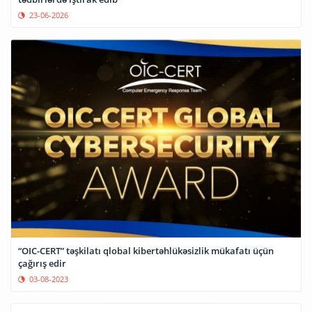
23-06-2026
“OIC-CERT” təşkilatı qlobal kibertəhlükəsizlik mükafatı üçün
çağırış edir
03-08-2023