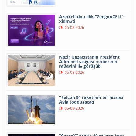
Azercell-dən illik “ZengimCELL”
xidməti
05-08-2026
Nazir Qazaxıstanın Prezident
Administrasiyası rəhbərinin
müavini ilə görüşüb
05-08-2026
"Falcon 9" raketinin bir hissəsi
Ayla toqquşacaq
05-08-2026
“SpaceX” orbitə 10 milyon tona