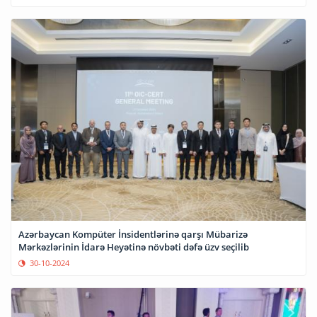
Azərbaycan Kompüter İnsidentlərinə qarşı Mübarizə
Mərkəzlərinin İdarə Heyətinə növbəti dəfə üzv seçilib
30-10-2024