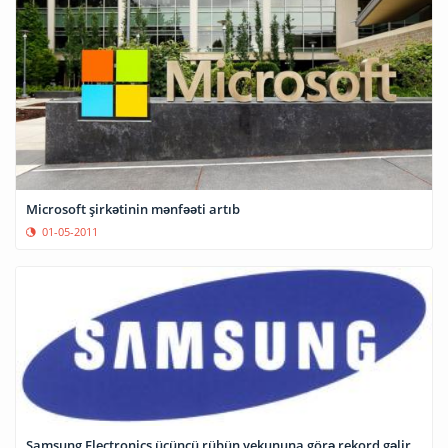
Microsoft şirkətinin mənfəəti artıb
01-05-2011
Samsung Electronics üçüncü rübün yekununa görə rekord gəlir