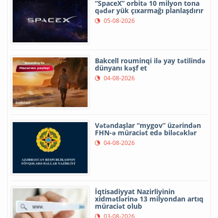
“SpaceX” orbitə 10 milyon tona
qədər yük çıxarmağı planlaşdırır
05-08-2026
Bakcell rouminqi ilə yay tətilində
dünyanı kəşf et
04-08-2026
Vətəndaşlar “mygov” üzərindən
FHN-ə müraciət edə biləcəklər
04-08-2026
İqtisadiyyat Nazirliyinin
xidmətlərinə 13 milyondan artıq
müraciət olub
03-08-2026