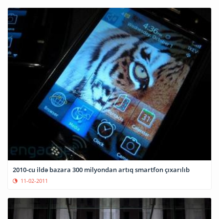
2010-cu ildə bazara 300 milyondan artıq smartfon çıxarılıb
11-02-2011