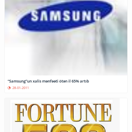
“Samsung”un xalis mənfəəti ötən il 65% artıb
28-01-2011