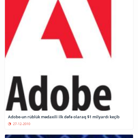
Adobe-un rüblük mədaxili ilk dəfə olaraq $1 milyardı keçib
27-12-2010