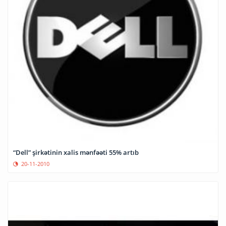
“Dell” şirkətinin xalis mənfəəti 55% artıb
20-11-2010