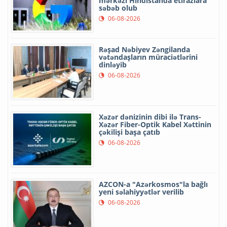
mərkəzi Hindistanda etirazlara
səbəb olub
06-08-2026
Rəşad Nəbiyev Zəngilanda
vətəndaşların müraciətlərini
dinləyib
06-08-2026
Xəzər dənizinin dibi ilə Trans-
Xəzər Fiber-Optik Kabel Xəttinin
çəkilişi başa çatıb
06-08-2026
AZCON-a "Azərkosmos"la bağlı
yeni səlahiyyətlər verilib
06-08-2026