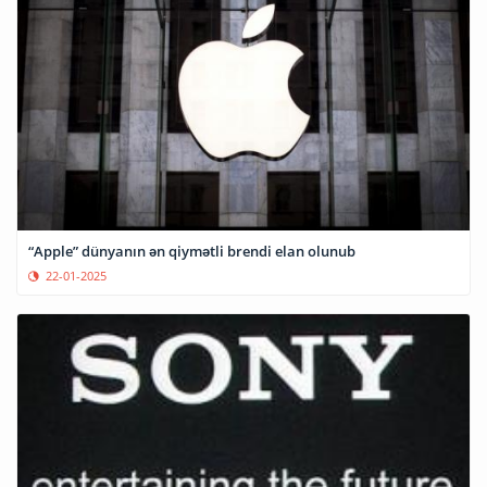
“Apple” dünyanın ən qiymətli brendi elan olunub
22-01-2025