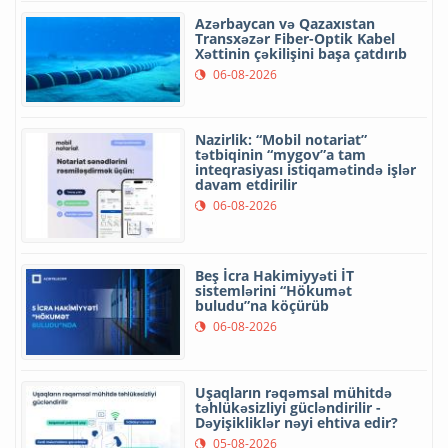
Azərbaycan və Qazaxıstan
Transxəzər Fiber-Optik Kabel
Xəttinin çəkilişini başa çatdırıb
06-08-2026
Nazirlik: “Mobil notariat”
tətbiqinin “mygov”a tam
inteqrasiyası istiqamətində işlər
davam etdirilir
06-08-2026
Beş İcra Hakimiyyəti İT
sistemlərini “Hökumət
buludu”na köçürüb
06-08-2026
Uşaqların rəqəmsal mühitdə
təhlükəsizliyi gücləndirilir -
Dəyişikliklər nəyi ehtiva edir?
05-08-2026