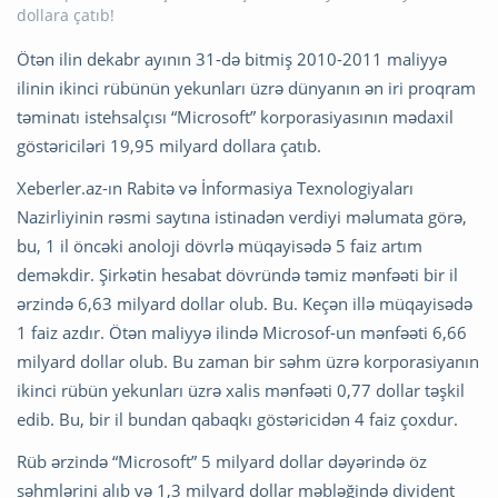
Ötən ilin dekabr ayının 31-də bitmiş 2010-2011 maliyyə
ilinin ikinci rübünün yekunları üzrə dünyanın ən iri proqram
təminatı istehsalçısı “Microsoft” korporasiyasının mədaxil
göstəriciləri 19,95 milyard dollara çatıb.
Xeberler.az-ın Rabitə və İnformasiya Texnologiyaları
Nazirliyinin rəsmi saytına istinadən verdiyi məlumata görə,
bu, 1 il öncəki anoloji dövrlə müqayisədə 5 faiz artım
deməkdir. Şirkətin hesabat dövründə təmiz mənfəəti bir il
ərzində 6,63 milyard dollar olub. Bu. Keçən illə müqayisədə
1 faiz azdır. Ötən maliyyə ilində Microsof-un mənfəəti 6,66
milyard dollar olub. Bu zaman bir səhm üzrə korporasiyanın
ikinci rübün yekunları üzrə xalis mənfəəti 0,77 dollar təşkil
edib. Bu, bir il bundan qabaqkı göstəricidən 4 faiz çoxdur.
Rüb ərzində “Microsoft” 5 milyard dollar dəyərində öz
səhmlərini alıb və 1,3 milyard dollar məbləğində divident