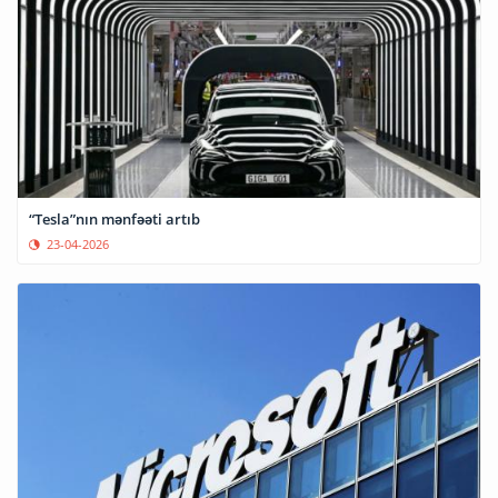
“Tesla”nın mənfəəti artıb
23-04-2026