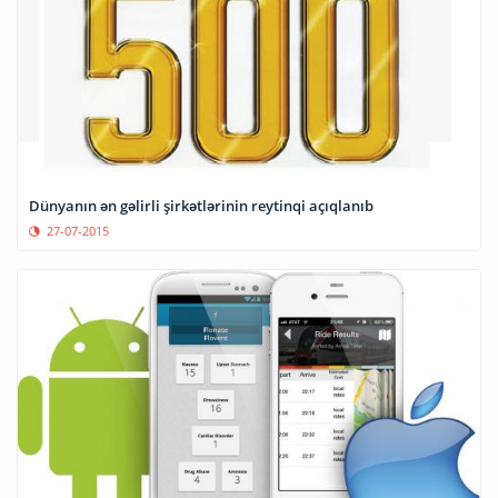
Dünyanın ən gəlirli şirkətlərinin reytinqi açıqlanıb
27-07-2015