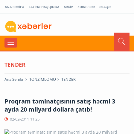
ANA SƏHİFƏ
LAYİHƏ HAQQINDA
ARXİV
XƏBƏRLƏR
ƏLAQƏ
TENDER
Ana Səhifə
TƏNZİMLƏMƏ
TENDER
Proqram təminatçısının satış həcmi 3
ayda 20 milyard dollara çatıb!
02-02-2011
11:25