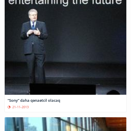
“Sony” daha qənaətcil olacaq
21-11-2013