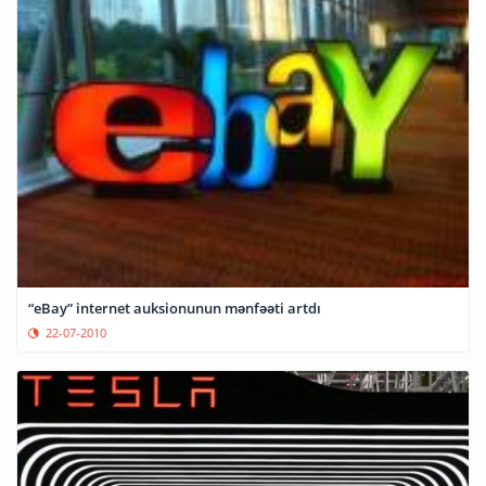
“eBay” internet auksionunun mənfəəti artdı
22-07-2010