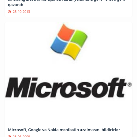
qazanıb
25-10-2013
Microsoft, Google və Nokia mənfəətin azalmasını bildirirlər
23-01-2009