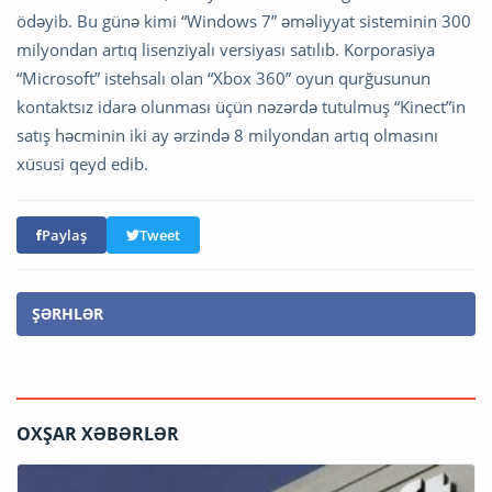
ödəyib. Bu günə kimi “Windows 7” əməliyyat sisteminin 300
milyondan artıq lisenziyalı versiyası satılıb. Korporasiya
“Microsoft” istehsalı olan “Xbox 360” oyun qurğusunun
kontaktsız idarə olunması üçün nəzərdə tutulmuş “Kinect”in
satış həcminin iki ay ərzində 8 milyondan artıq olmasını
xüsusi qeyd edib.
Paylaş
Tweet
ŞƏRHLƏR
OXŞAR XƏBƏRLƏR