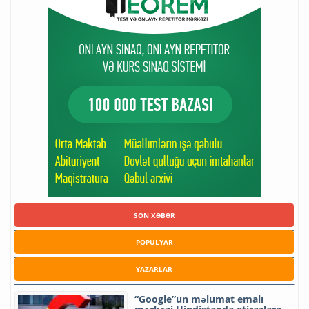
SON XƏBƏR
POPULYAR
YAZARLAR
“Google”un məlumat emalı