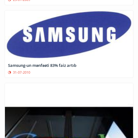
Samsung-un mənfəəti 83% faiz artıb
31-07-2010