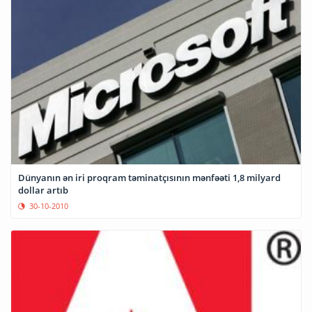
Dünyanın ən iri proqram təminatçısının mənfəəti 1,8 milyard
dollar artıb
30-10-2010