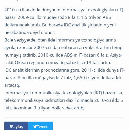
2010-cu il ərzində dünyanın informasiya texnologiyaları (İT)
bazarı 2009-cu illə müqayisədə 8 faiz, 1,5 trilyon ABŞ
dollarınadək artıb. Bu barədə IDC analitik şirkətinin yeni
hesabatında qeyd olunur.
Belə vəziyyətdə, ötən ildə informasiya texnologiyalarına
ayrılan xərclər 2007-ci ildən etibarən ən yüksək artım tempi
nümayiş etdirib. 2010-cu ildə ABŞ-ın İT-bazarı 6 faiz, Asiya-
sakit Okean regionun müvafiq sahəsi isə 13 faiz artıb.
IDC analitiklərinin proqnozlarına görə, 2011-ci ildə dünya İT-
bazarı ötən illə müqayisədə 7 faiz, 1,650 trilyon dollaradək
artacaq.
İnformasiya-kommunikasiya texnologiyaları (İKT) bazarı isə,
telekommunikasiya xidmətləri daxil olmaqla 2010-cu ildə 6
faiz, təxminən 3 trilyon dollaradək artıb,
Paylaş
Tweet