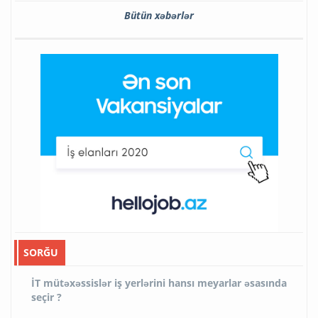
Bütün xəbərlər
SORĞU
İT mütəxəssislər iş yerlərini hansı meyarlar əsasında
seçir ?