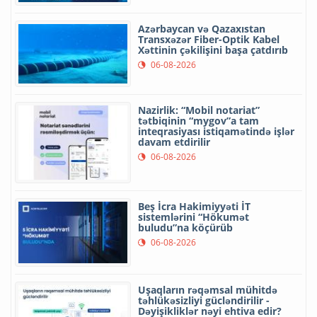
Azərbaycan və Qazaxıstan
Transxəzər Fiber-Optik Kabel
Xəttinin çəkilişini başa çatdırıb
06-08-2026
Nazirlik: “Mobil notariat”
tətbiqinin “mygov”a tam
inteqrasiyası istiqamətində işlər
davam etdirilir
06-08-2026
Beş İcra Hakimiyyəti İT
sistemlərini “Hökumət
buludu”na köçürüb
06-08-2026
Uşaqların rəqəmsal mühitdə
təhlükəsizliyi gücləndirilir -
Dəyişikliklər nəyi ehtiva edir?