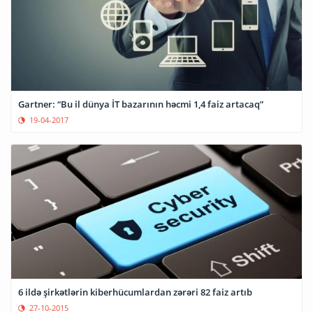
Gartner: “Bu il dünya İT bazarının həcmi 1,4 faiz artacaq”
19-04-2017
6 ildə şirkətlərin kiberhücumlardan zərəri 82 faiz artıb
27-10-2015