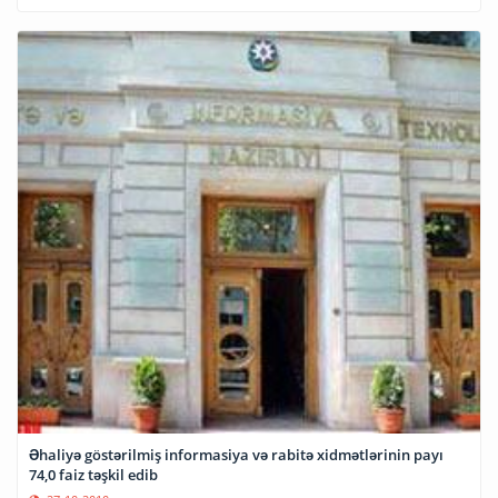
Əhaliyə göstərilmiş informasiya və rabitə xidmətlərinin payı
74,0 faiz təşkil edib