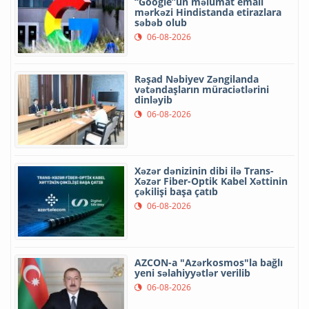
“Google”un məlumat emalı
mərkəzi Hindistanda etirazlara
səbəb olub
06-08-2026
Rəşad Nəbiyev Zəngilanda
vətəndaşların müraciətlərini
dinləyib
06-08-2026
Xəzər dənizinin dibi ilə Trans-
Xəzər Fiber-Optik Kabel Xəttinin
çəkilişi başa çatıb
06-08-2026
AZCON-a "Azərkosmos"la bağlı
yeni səlahiyyətlər verilib
06-08-2026