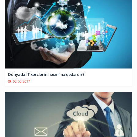
Dünyada İT xərclərin həcmi nə qədərdir?
02-03-2017