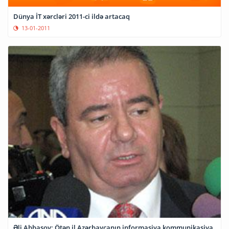
Dünya İT xərcləri 2011-ci ildə artacaq
13-01-2011
Əli Abbasov: Ötən il Azərbaycanın informasiya kommunikasiya