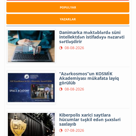
POPULYAR
YAZARLAR
Danimarka məktəblərdə süni
intellektdən istifadəyə nəzarəti
sərtləşdirir
08-08-2026
“Azərkosmos”un KOSMİK
Akademiyası mükafata layiq
görülüb
08-08-2026
Kiberpolis xarici saytlara
hücumlar təşkil edən şəxsləri
saxlayıb
07-08-2026