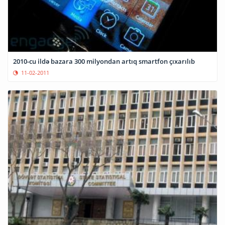
2010-cu ildə bazara 300 milyondan artıq smartfon çıxarılıb
11-02-2011