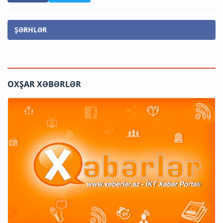
ŞƏRHLƏR
OXŞAR XƏBƏRLƏR