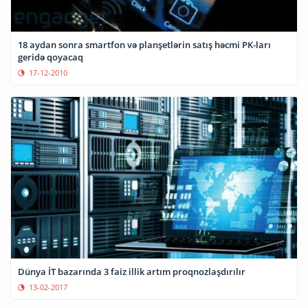
18 aydan sonra smartfon və planşetlərin satış həcmi PK-ları
geridə qoyacaq
17-12-2010
Dünya İT bazarında 3 faiz illik artım proqnozlaşdırılır
13-02-2017