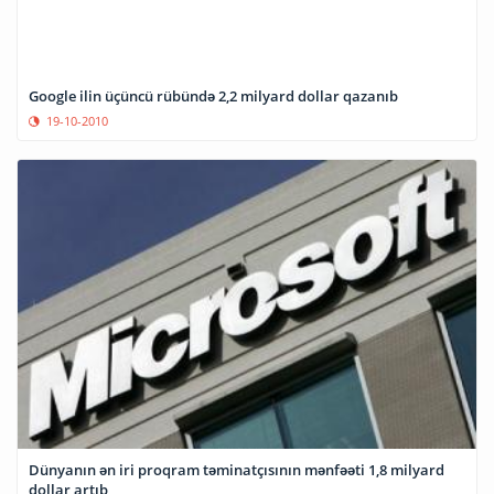
Google ilin üçüncü rübündə 2,2 milyard dollar qazanıb
19-10-2010
Dünyanın ən iri proqram təminatçısının mənfəəti 1,8 milyard
dollar artıb