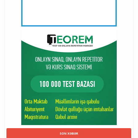
SON XƏBƏR