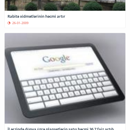
Rabitə xidmətlərinin həcmi artır
26-01-2009
İl ərzində dünya üzrə planşetlərin satış həcmi 36,7 faiz artıb