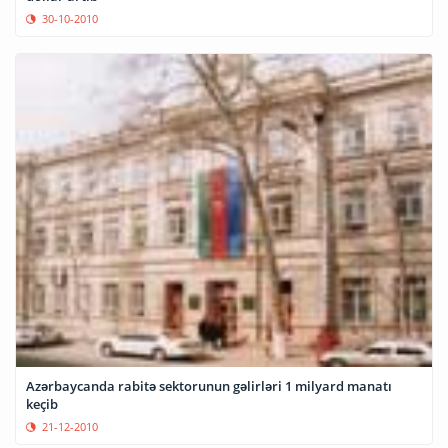
30-10-2010
Azərbaycanda rabitə sektorunun gəlirləri 1 milyard manatı
keçib
21-12-2010