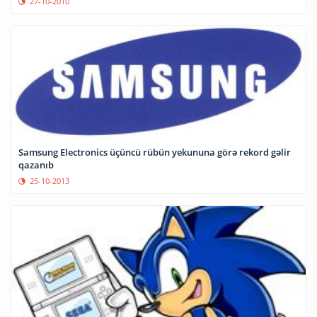
27-10-2010
Samsung Electronics üçüncü rübün yekununa görə rekord gəlir
qazanıb
25-10-2013