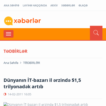
ANA SƏHİFƏ
LAYİHƏ HAQQINDA
ARXİV
XƏBƏRLƏR
ƏLAQƏ
TƏDBİRLƏR
Ana Səhifə
TƏDBİRLƏR
Dünyanın İT-bazarı il ərzində $1,5
trilyonadək artıb
14-02-2011
16:05