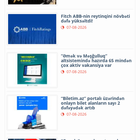
Fitch ABB-nin reytinqini növbəti
dəfə yüksəltdi!
07-08-2026
“Əmək və Məşğulluq”
altsistemində hazırda 65 mindən
çox aktiv vakansiya var
07-08-2026
“Biletim.az” portalı üzərindən
onlayn bilet alanların sayı 2
dəfəyədək artıb
07-08-2026