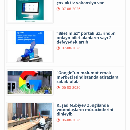
çox aktiv vakansiya var
07-08-2026
“Biletim.az” portalı üzərindən
onlayn bilet alanların sayı 2
dəfəyədək artıb
07-08-2026
“Google”un məlumat emalı
mərkəzi Hindistanda etirazlara
səbəb olub
06-08-2026
Rəşad Nəbiyev Zəngilanda
vətəndaşların müraciətlərini
dinləyib
06-08-2026