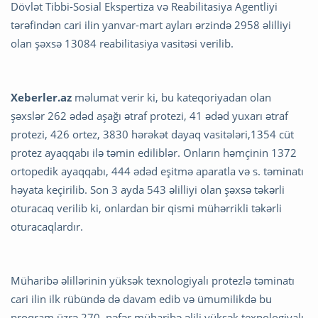
Dövlət Tibbi-Sosial Ekspertiza və Reabilitasiya Agentliyi
tərəfindən cari ilin yanvar-mart ayları ərzində 2958 əlilliyi
olan şəxsə 13084 reabilitasiya vasitəsi verilib.
Xeberler.az
məlumat verir ki,
bu kateqoriyadan olan
şəxslər 262 ədəd aşağı ətraf protezi, 41 ədəd yuxarı ətraf
protezi, 426 ortez, 3830 hərəkət dayaq vasitələri,1354 cüt
protez ayaqqabı ilə təmin ediliblər. Onların həmçinin 1372
ortopedik ayaqqabı, 444 ədəd eşitmə aparatla və s. təminatı
həyata keçirilib. Son 3 ayda 543 əlilliyi olan şəxsə təkərli
oturacaq verilib ki, onlardan bir qismi mühərrikli təkərli
oturacaqlardır.
Müharibə əlillərinin yüksək texnologiyalı protezlə təminatı
cari ilin ilk rübündə də davam edib və ümumilikdə bu
proqram üzrə 270 nəfər müharibə əlili yüksək texnologiyalı