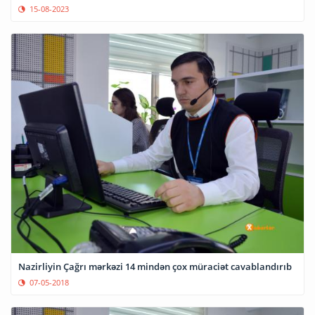
15-08-2023
Nazirliyin Çağrı mərkəzi 14 mindən çox müraciət cavablandırıb
07-05-2018