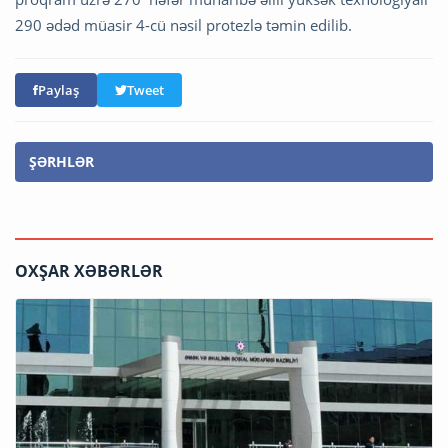
290 ədəd müasir 4-cü nəsil protezlə təmin edilib.
Paylaş
Tweet
ŞƏRHLƏR
OXŞAR XƏBƏRLƏR