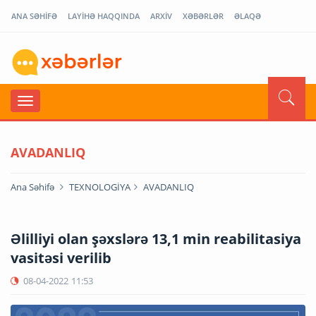
ANA SƏHİFƏ
LAYİHƏ HAQQINDA
ARXİV
XƏBƏRLƏR
ƏLAQƏ
AVADANLIQ
Ana Səhifə
TEXNOLOGİYA
AVADANLIQ
Əlilliyi olan şəxslərə 13,1 min reabilitasiya
vasitəsi verilib
08-04-2022
11:53