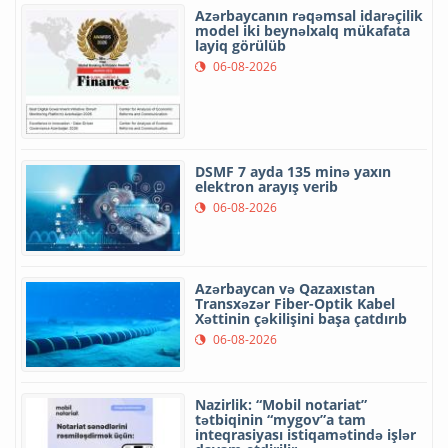
Azərbaycanın rəqəmsal idarəçilik
model iki beynəlxalq mükafata
layiq görülüb
06-08-2026
DSMF 7 ayda 135 minə yaxın
elektron arayış verib
06-08-2026
Azərbaycan və Qazaxıstan
Transxəzər Fiber-Optik Kabel
Xəttinin çəkilişini başa çatdırıb
06-08-2026
Nazirlik: “Mobil notariat”
tətbiqinin “mygov”a tam
inteqrasiyası istiqamətində işlər