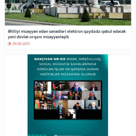
Əlilliyi müəyyən edən sənədləri elektron qaydada qəbul edəcək
yeni dövlət orqanı müəyyənləşib
09-06-2015