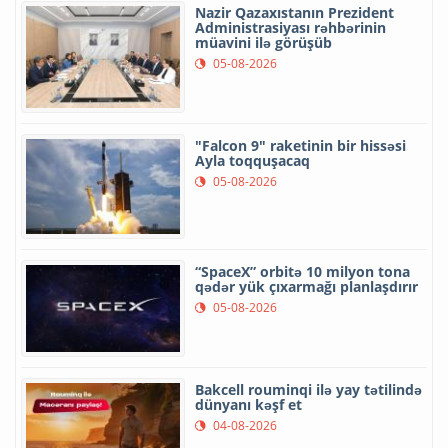
Nazir Qazaxıstanın Prezident
Administrasiyası rəhbərinin
müavini ilə görüşüb
05-08-2026
"Falcon 9" raketinin bir hissəsi
Ayla toqquşacaq
05-08-2026
“SpaceX” orbitə 10 milyon tona
qədər yük çıxarmağı planlaşdırır
05-08-2026
Bakcell rouminqi ilə yay tətilində
dünyanı kəşf et
04-08-2026