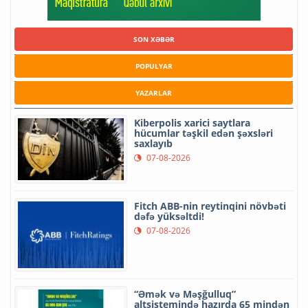
SON XƏBƏR
POPULYAR
YAZARLAR
Kiberpolis xarici saytlara
hücumlar təşkil edən şəxsləri
saxlayıb
07-08-2026
Fitch ABB-nin reytinqini növbəti
dəfə yüksəltdi!
07-08-2026
“Əmək və Məşğulluq”
altsistemində hazırda 65 mindən