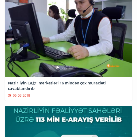
Nazirliyin Çağrı mərkəzləri 16 mindən çox müraciəti
cavablandırıb
06-03-2018