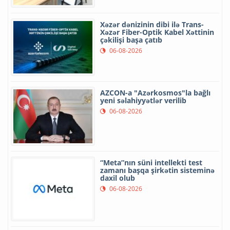
Xəzər dənizinin dibi ilə Trans-
Xəzər Fiber-Optik Kabel Xəttinin
çəkilişi başa çatıb
06-08-2026
AZCON-a "Azərkosmos"la bağlı
yeni səlahiyyətlər verilib
06-08-2026
“Meta”nın süni intellekti test
zamanı başqa şirkətin sisteminə
daxil olub
06-08-2026