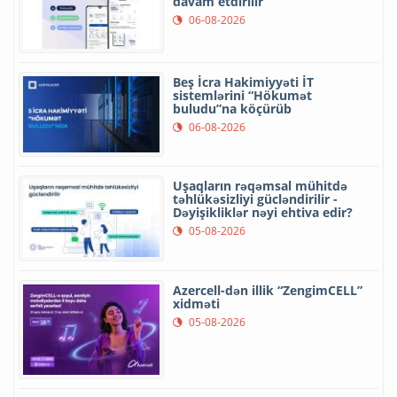
davam etdirilir
06-08-2026
Beş İcra Hakimiyyəti İT
sistemlərini “Hökumət
buludu”na köçürüb
06-08-2026
Uşaqların rəqəmsal mühitdə
təhlükəsizliyi gücləndirilir -
Dəyişikliklər nəyi ehtiva edir?
05-08-2026
Azercell-dən illik “ZengimCELL”
xidməti
05-08-2026