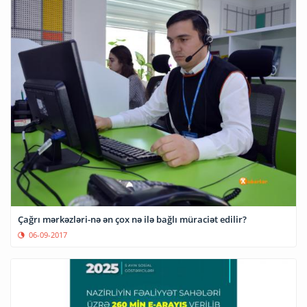
Çağrı mərkəzləri-nə ən çox nə ilə bağlı müraciət edilir?
06-09-2017