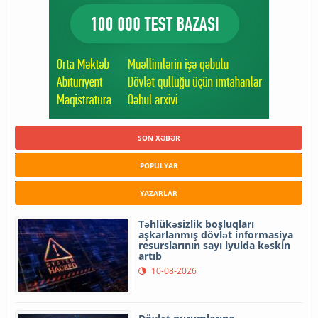
SON XƏBƏR
POPULYAR
YAZARLAR
Təhlükəsizlik boşluqları
aşkarlanmış dövlət informasiya
resurslarının sayı iyulda kəskin
artıb
10-08-2026