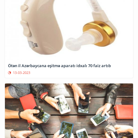
Ötən il Azərbaycana eşitmə aparatı idxalı 70 faiz artıb
13-03-2023