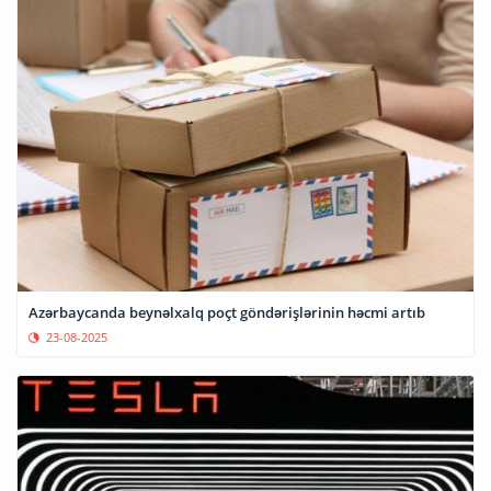
Azərbaycanda beynəlxalq poçt göndərişlərinin həcmi artıb
23-08-2025