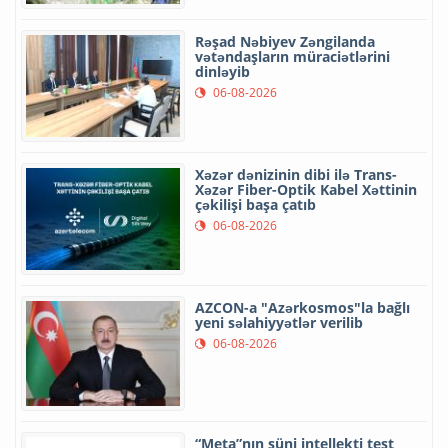
Rəşad Nəbiyev Zəngilanda
vətəndaşların müraciətlərini
dinləyib
06-08-2026
Xəzər dənizinin dibi ilə Trans-
Xəzər Fiber-Optik Kabel Xəttinin
çəkilişi başa çatıb
06-08-2026
AZCON-a "Azərkosmos"la bağlı
yeni səlahiyyətlər verilib
06-08-2026
“Meta”nın süni intellekti test