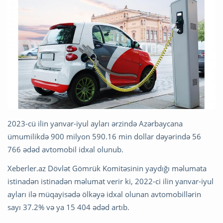
2023-cü ilin yanvar-iyul ayları ərzində Azərbaycana
ümumilikdə 900 milyon 590.16 min dollar dəyərində 56
766 ədəd avtomobil idxal olunub.
Xeberler.az Dövlət Gömrük Komitəsinin yaydığı məlumata
istinadən istinadən məlumat verir ki, 2022-ci ilin yanvar-iyul
ayları ilə müqayisədə ölkəyə idxal olunan avtomobillərin
sayı 37.2% və ya 15 404 ədəd artıb.