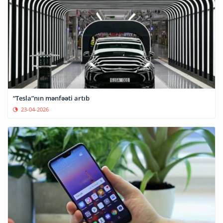
“Tesla”nın mənfəəti artıb
23-04-2026