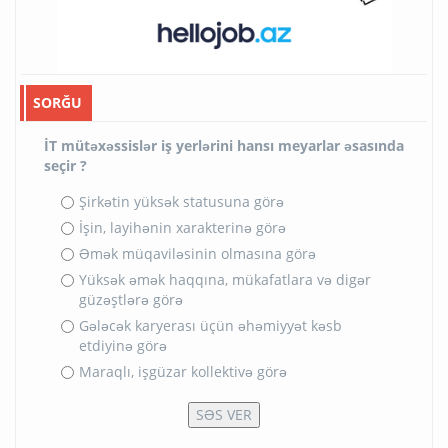
SORĞU
İT mütəxəssislər iş yerlərini hansı meyarlar əsasında
seçir ?
Şirkətin yüksək statusuna görə
İşin, layihənin xarakterinə görə
Əmək müqaviləsinin olmasına görə
Yüksək əmək haqqına, mükafatlara və digər
güzəştlərə görə
Gələcək karyerası üçün əhəmiyyət kəsb
etdiyinə görə
Maraqlı, işgüzar kollektivə görə