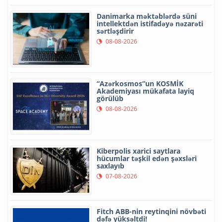
Danimarka məktəblərdə süni
intellektdən istifadəyə nəzarəti
sərtləşdirir
08-08-2026
“Azərkosmos”un KOSMİK
Akademiyası mükafata layiq
görülüb
08-08-2026
Kiberpolis xarici saytlara
hücumlar təşkil edən şəxsləri
saxlayıb
07-08-2026
Fitch ABB-nin reytinqini növbəti
dəfə yüksəltdi!