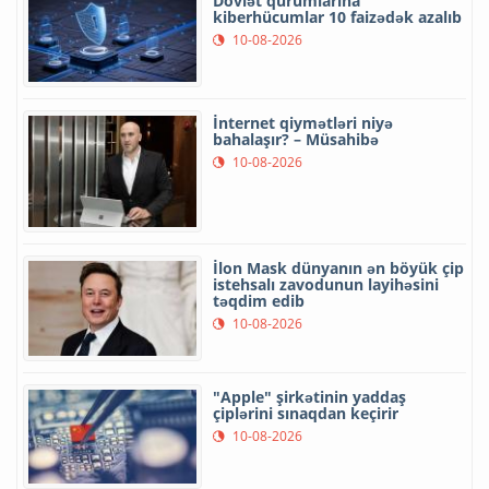
Dövlət qurumlarına
kiberhücumlar 10 faizədək azalıb
10-08-2026
İnternet qiymətləri niyə
bahalaşır? – Müsahibə
10-08-2026
İlon Mask dünyanın ən böyük çip
istehsalı zavodunun layihəsini
təqdim edib
10-08-2026
"Apple" şirkətinin yaddaş
çiplərini sınaqdan keçirir
10-08-2026