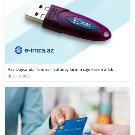
Azərbaycanda "e-imza" istifadəçilərinin sayı kəskin artıb
28-08-2020