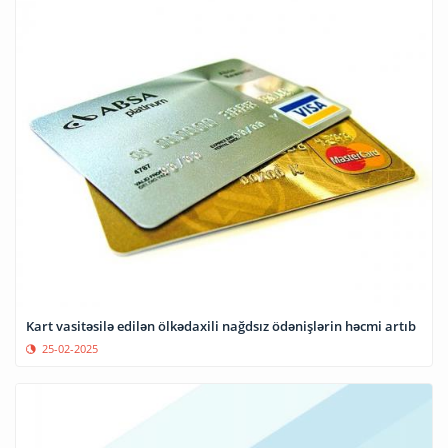
Kart vasitəsilə edilən ölkədaxili nağdsız ödənişlərin həcmi artıb
25-02-2025