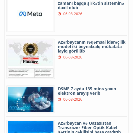
zamanı başqa şirkətin sisteminə
daxil olub
06-08-2026
Azərbaycanın rəqəmsal idarəçilik
model iki beynəlxalq mükafata
layiq görülüb
06-08-2026
DSMF 7 ayda 135 minə yaxın
elektron arayış verib
06-08-2026
Azərbaycan və Qazaxıstan
Transxəzər Fiber-Optik Kabel
Xəttinin çəkilişini başa çatdırıb