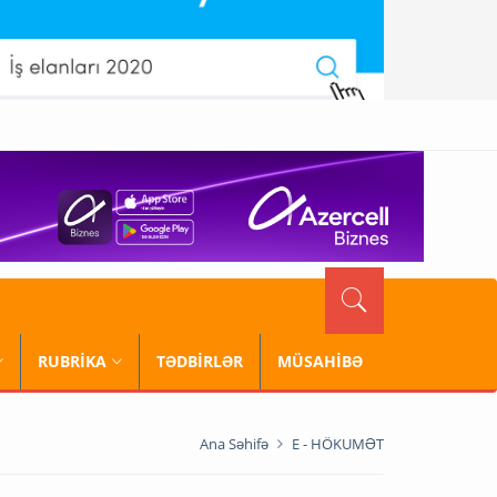
RUBRİKA
TƏDBİRLƏR
MÜSAHİBƏ
Ana Səhifə
E - HÖKUMƏT