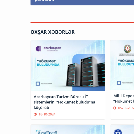
OXŞAR XƏBƏRLƏR
Milli Depoz
Azərbaycan Turizm Bürosu İT
“Hökumət 
sistemlərini “Hökumət buludu”na
köçürüb
05-11-202
18-10-2024