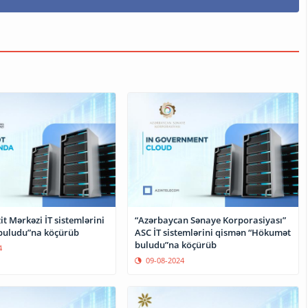
it Mərkəzi İT sistemlərini
“Azərbaycan Sənaye Korporasiyası”
buludu”na köçürüb
ASC İT sistemlərini qismən “Hökumət
buludu”na köçürüb
4
09-08-2024