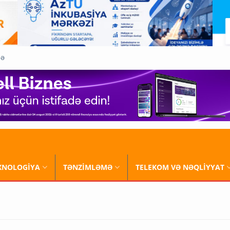
QƏ
XNOLOGİYA
TƏNZİMLƏMƏ
TELEKOM VƏ NƏQLİYYAT