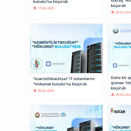
olaraq “H
buludu”na köçürüb
köçürüb
17-06-2025
29-02-202
Daha bir q
“Azəristiliktəchizat” İT sistemlərini
qismən “H
“Hökumət buludu”na köçürüb
köçürüb
06-02-2025
29-05-202