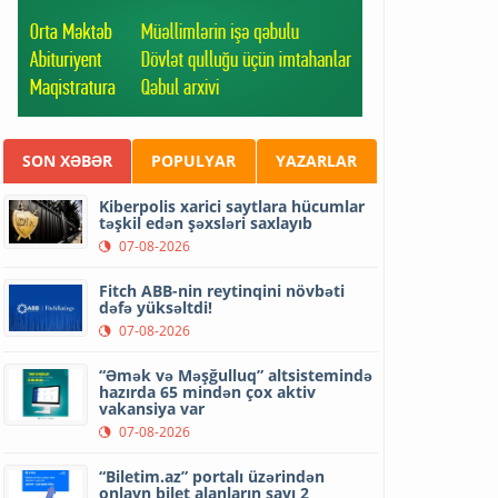
SON XƏBƏR
POPULYAR
YAZARLAR
Kiberpolis xarici saytlara hücumlar
təşkil edən şəxsləri saxlayıb
07-08-2026
Fitch ABB-nin reytinqini növbəti
dəfə yüksəltdi!
07-08-2026
“Əmək və Məşğulluq” altsistemində
hazırda 65 mindən çox aktiv
vakansiya var
07-08-2026
“Biletim.az” portalı üzərindən
onlayn bilet alanların sayı 2