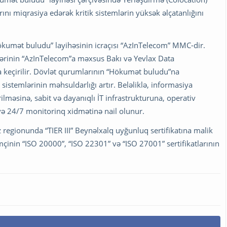
ını miqrasiya edərək kritik sistemlərin yüksək əlçatanlığını
ökumət buludu” layihəsinin icraçısı “AzInTelecom” MMC-dir.
lərinin “AzInTelecom”a məxsus Bakı və Yevlax Data
 keçirilir. Dövlət qurumlarının “Hökumət buludu”na
a sistemlərinin məhsuldarlığı artır. Beləliklə, informasiya
rilməsinə, sabit və dayanıqlı İT infrastrukturuna, operativ
 və 24/7 monitorinq xidmətinə nail olunur.
gionunda “TIER III” Beynəlxalq uyğunluq sertifikatına malik
çinin “ISO 20000”, “ISO 22301” və “ISO 27001” sertifikatlarının