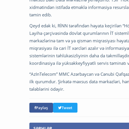
xidmətindən istifadə etməklə informasiya resurslar
təmin edib.
Qeyd edək ki, RİNN tərəfindən həyata keçirilən “H
Layihə çərçivəsində dövlət qurumlarının İT sistem
mərkəzlərinə tam və ya qismən miqrasiyası həyata
miqrasiyası ilə cari İT xərcləri azalır və informasiy
sistemlərinin təhlükəsizliyinin daha da təkmilləşdi
koordinasiya ilə yüksəkkeyfiyyətli servis təminatı
“AzInTelecom” MMC Azərbaycan və Cənubi Qafqaz re
ilk qurumdur. Şirkətə məxsus data mərkəzləri, həm
tələblərini ödəyir.
Paylaş
Tweet
ŞƏRHLƏR