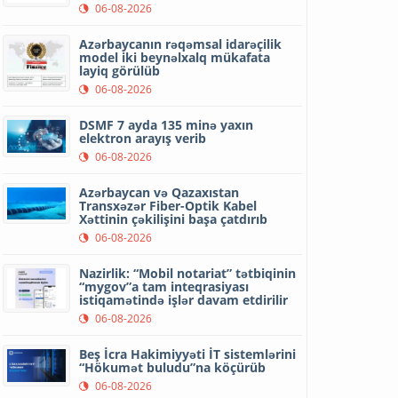
06-08-2026
Azərbaycanın rəqəmsal idarəçilik
model iki beynəlxalq mükafata
layiq görülüb
06-08-2026
DSMF 7 ayda 135 minə yaxın
elektron arayış verib
06-08-2026
Azərbaycan və Qazaxıstan
Transxəzər Fiber-Optik Kabel
Xəttinin çəkilişini başa çatdırıb
06-08-2026
Nazirlik: “Mobil notariat” tətbiqinin
“mygov”a tam inteqrasiyası
istiqamətində işlər davam etdirilir
06-08-2026
Beş İcra Hakimiyyəti İT sistemlərini
“Hökumət buludu”na köçürüb
06-08-2026