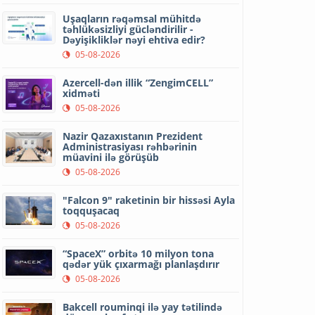
Uşaqların rəqəmsal mühitdə
təhlükəsizliyi gücləndirilir -
Dəyişikliklər nəyi ehtiva edir?
05-08-2026
Azercell-dən illik “ZengimCELL”
xidməti
05-08-2026
Nazir Qazaxıstanın Prezident
Administrasiyası rəhbərinin
müavini ilə görüşüb
05-08-2026
"Falcon 9" raketinin bir hissəsi Ayla
toqquşacaq
05-08-2026
“SpaceX” orbitə 10 milyon tona
qədər yük çıxarmağı planlaşdırır
05-08-2026
Bakcell rouminqi ilə yay tətilində