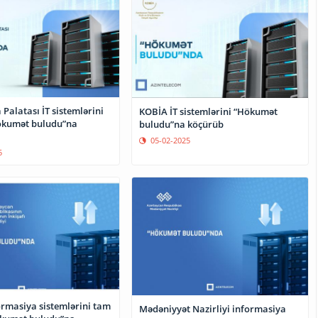
Palatası İT sistemlərini
KOBİA İT sistemlərini “Hökumət
ökumət buludu”na
buludu”na köçürüb
05-02-2025
5
rmasiya sistemlərini tam
Mədəniyyət Nazirliyi informasiya