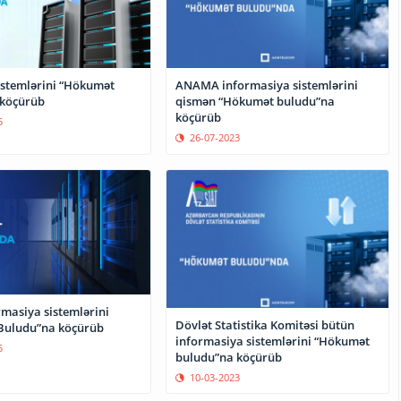
istemlərini “Hökumət
ANAMA informasiya sistemlərini
 köçürüb
qismən “Hökumət buludu”na
köçürüb
5
26-07-2023
masiya sistemlərini
Dövlət Statistika Komitəsi bütün
Buludu”na köçürüb
informasiya sistemlərini “Hökumət
5
buludu”na köçürüb
10-03-2023