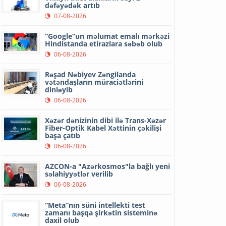
dəfəyədək artıb
07-08-2026
“Google”un məlumat emalı mərkəzi
Hindistanda etirazlara səbəb olub
06-08-2026
Rəşad Nəbiyev Zəngilanda
vətəndaşların müraciətlərini
dinləyib
06-08-2026
Xəzər dənizinin dibi ilə Trans-Xəzər
Fiber-Optik Kabel Xəttinin çəkilişi
başa çatıb
06-08-2026
AZCON-a "Azərkosmos"la bağlı yeni
səlahiyyətlər verilib
06-08-2026
“Meta”nın süni intellekti test
zamanı başqa şirkətin sisteminə
daxil olub