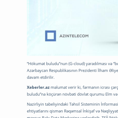
“Hökumət buludu”nun (G-cloud) yaradılması və “bu
Azərbaycan Respublikasının Prezidenti İlham Əliyev
davam etdirilir.
Xeberler.az
məlumat verir ki, fərmanın icrası çər
buludu”na köçürən növbəti dövlət qurumu Elm və Tə
Nazirliyin tabeliyindəki Təhsil Sisteminin İnformasi
ehtiyatlarını qismən Rəqəmsal İnkişaf və Nəqliyya
məxsus Bakı Data Mərkəzinə yerləşdirib. TSİİ “Hök