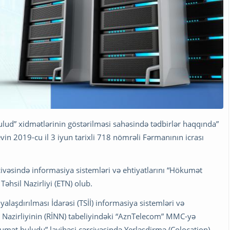
lud” xidmətlərinin göstərilməsi sahəsində tədbirlər haqqında”
in 2019-cu il 3 iyun tarixli 718 nömrəli Fərmanının icrası
çivəsində informasiya sistemləri və ehtiyatlarını “Hökumət
hsil Nazirliyi (ETN) olub.
yalaşdırılması İdarəsi (TSİİ) informasiya sistemləri və
t Nazirliyinin (RİNN) tabeliyindəki “AznTelecom” MMC-yə
umət buludu” layihəsi çərçivəsində Yerləşdirmə (Colocation)