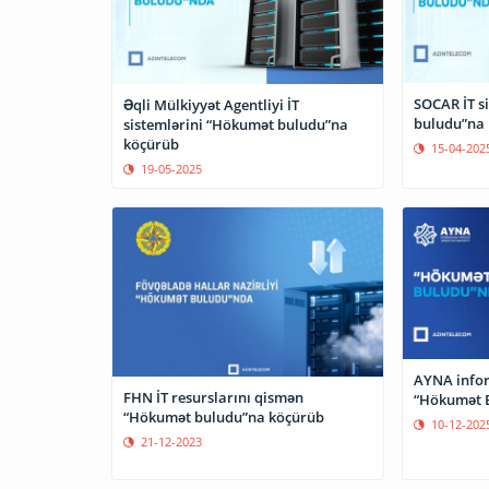
SOCAR İT s
Əqli Mülkiyyət Agentliyi İT
buludu”na
sistemlərini “Hökumət buludu”na
köçürüb
15-04-202
19-05-2025
AYNA infor
FHN İT resurslarını qismən
“Hökumət 
“Hökumət buludu”na köçürüb
10-12-202
21-12-2023