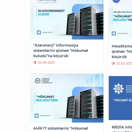
“Azərenerji” informasiya
Hesablama 
sistemlərini qismən “Hökumət
qismən “H
buludu”na köçürüb
köçürüb
02-04-2024
25-02-202
MEDİA info
AHİK İT sistemlərini “Hökumət