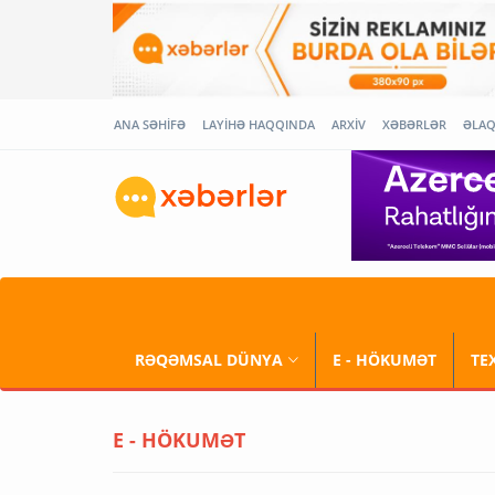
ANA SƏHİFƏ
LAYİHƏ HAQQINDA
ARXİV
XƏBƏRLƏR
ƏLA
RƏQƏMSAL DÜNYA
E - HÖKUMƏT
TE
E - HÖKUMƏT