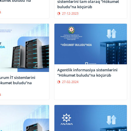
ökumət buludu”na
sistemlərini tam olaraq “Hökumət
buludu”na köçürüb
4
27-12-2023
Agentlik informasiya sistemlərini
“Hökumət buludu”na köçürüb
urum İT sistemlərini
27-02-2024
ökumət buludu”na
4