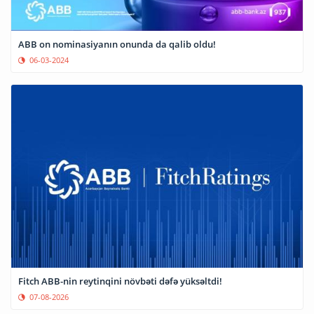
ABB on nominasiyanın onunda da qalib oldu!
06-03-2024
Fitch ABB-nin reytinqini növbəti dəfə yüksəltdi!
07-08-2026