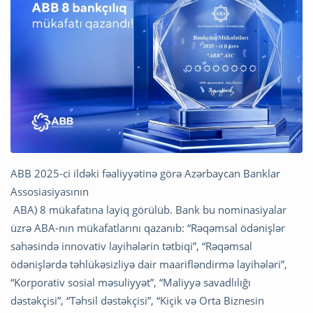
ABB 2025-ci ildəki fəaliyyətinə görə Azərbaycan Banklar
Assosiasiyasının
ABA) 8 mükafatına layiq görülüb. Bank bu nominasiyalar
üzrə ABA-nın mükafatlarını qazanıb: “Rəqəmsal ödənişlər
sahəsində innovativ layihələrin tətbiqi”, “Rəqəmsal
ödənişlərdə təhlükəsizliyə dair maarifləndirmə layihələri”,
“Korporativ sosial məsuliyyət”, “Maliyyə savadlılığı
dəstəkçisi”, “Təhsil dəstəkçisi”, “Kiçik və Orta Biznesin