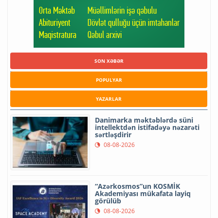
SON XƏBƏR
POPULYAR
YAZARLAR
Danimarka məktəblərdə süni
intellektdən istifadəyə nəzarəti
sərtləşdirir
08-08-2026
“Azərkosmos”un KOSMİK
Akademiyası mükafata layiq
görülüb
08-08-2026