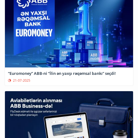
“Euromoney” ABB-ni “İlin ən yaxşı rəqəmsal bankı” seçdi!
21-07-2025