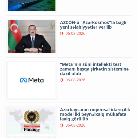
AZCON-a "Azərkosmos"la bağlı
yeni səlahiyyətlər verilib
06-08-2026
“Meta”nın süni intellekti test
zamanı başqa şirkətin sisteminə
daxil olub
06-08-2026
Azərbaycanın rəqəmsal idarəçilik
model iki beynəlxalq mükafata
layiq görülüb
06-08-2026