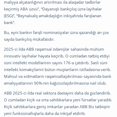
maliyyə əlçatanlığının artırılması ilə əlaqədar tədbirlər
keçirmiş ABA üzvü”, “Dayanıqlı bankçılıq üzrə layihələr
(ESG)”, “Beynəlxalq əməkdaşlığın inkişafında fərqlənən
bank”.
Bu, eyni bankın fərqli nominasiyalar üzrə qazandığı ən çox
sayda bankçılıq mükafatıdır.
2025-ci ildə ABB rəqəmsal ödənişlər sahəsində mühüm
innovativ layihələr həyata keçirib. O cümlədən tətbiq etdiyi
süni intellekt modellərinin sayını 176-a çatdırıb. Səsli süni
intellekt köməkçilərini bütün müştərilərin istifadəsinə verib.
Məhsul və xidmətlərin rəqəmsallaşdırılması sayəsində bank
əməliyyatlarının 90%-nin kağızsızlaşdırılmasına nail olub.
ABB 2025-ci ildə real sektora dəstəyini daha da gücləndirib.
O cümlədən kiçik və orta sahibkarlara yeni fürsətlər yaradıb.
Kiçik sahibkarlara geniş imkanlar yaradan ABB Biz tətbiqini
yeni funksionallıqlarla daha da inkişaf etdirib.