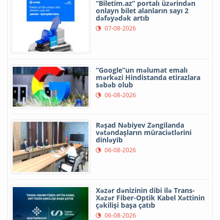
“Biletim.az” portalı üzərindən
onlayn bilet alanların sayı 2
dəfəyədək artıb
07-08-2026
“Google”un məlumat emalı
mərkəzi Hindistanda etirazlara
səbəb olub
06-08-2026
Rəşad Nəbiyev Zəngilanda
vətəndaşların müraciətlərini
dinləyib
06-08-2026
Xəzər dənizinin dibi ilə Trans-
Xəzər Fiber-Optik Kabel Xəttinin
çəkilişi başa çatıb
06-08-2026