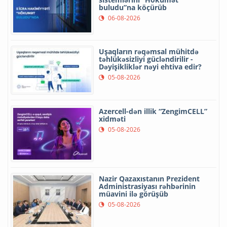
buludu”na köçürüb
06-08-2026
Uşaqların rəqəmsal mühitdə
təhlükəsizliyi gücləndirilir -
Dəyişikliklər nəyi ehtiva edir?
05-08-2026
Azercell-dən illik “ZengimCELL”
xidməti
05-08-2026
Nazir Qazaxıstanın Prezident
Administrasiyası rəhbərinin
müavini ilə görüşüb
05-08-2026