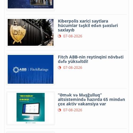
Kiberpolis xarici saytlara
hücumlar təşkil edən şəxsləri
saxlayıb
07-08-2026
Fitch ABB-nin reytinqini növbəti
dəfə yüksəltdi!
07-08-2026
“Əmək və Məşğulluq”
altsistemində hazırda 65 mindən
çox aktiv vakansiya var
07-08-2026