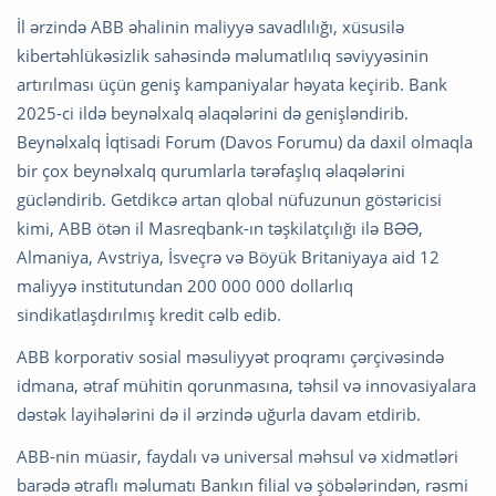
İl ərzində ABB əhalinin maliyyə savadlılığı, xüsusilə
kibertəhlükəsizlik sahəsində məlumatlılıq səviyyəsinin
artırılması üçün geniş kampaniyalar həyata keçirib. Bank
2025-ci ildə beynəlxalq əlaqələrini də genişləndirib.
Beynəlxalq İqtisadi Forum (Davos Forumu) da daxil olmaqla
bir çox beynəlxalq qurumlarla tərəfaşlıq əlaqələrini
gücləndirib. Getdikcə artan qlobal nüfuzunun göstəricisi
kimi, ABB ötən il Masreqbank-ın təşkilatçılığı ilə BƏƏ,
Almaniya, Avstriya, İsveçrə və Böyük Britaniyaya aid 12
maliyyə institutundan 200 000 000 dollarlıq
sindikatlaşdırılmış kredit cəlb edib.
ABB korporativ sosial məsuliyyət proqramı çərçivəsində
idmana, ətraf mühitin qorunmasına, təhsil və innovasiyalara
dəstək layihələrini də il ərzində uğurla davam etdirib.
ABB-nin müasir, faydalı və universal məhsul və xidmətləri
barədə ətraflı məlumatı Bankın filial və şöbələrindən, rəsmi