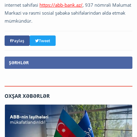
internet səhifəsi
https://abb-bank.az/
, 937 nömrəli Məlumat
Mərkəzi və rəsmi sosial şəbəkə səhifələrindən əldə etmək
mümkündür.
Paylaş
Tweet
ŞƏRHLƏR
OXŞAR XƏBƏRLƏR