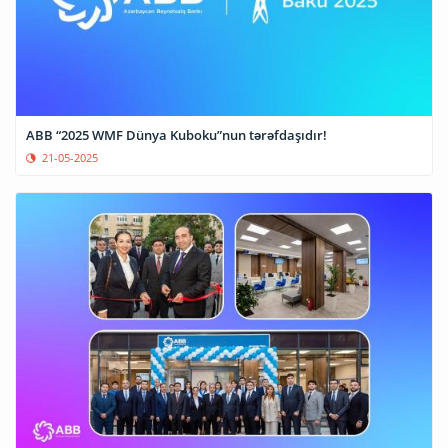
ABB “2025 WMF Dünya Kuboku”nun tərəfdaşıdır!
21-05-2025