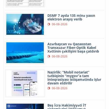
DSMF 7 ayda 135 minə yaxın
elektron arayış verib
06-08-2026
Azərbaycan və Qazaxıstan
Transxəzər Fiber-Optik Kabel
Xəttinin çəkilişini başa çatdırıb
06-08-2026
Nazirlik: “Mobil notariat”
tətbiqinin “mygov”a tam
inteqrasiyası istiqamətində işlər
davam etdirilir
06-08-2026
Beş İcra Hakimiyyəti İT
sistemlərini “Hökumət