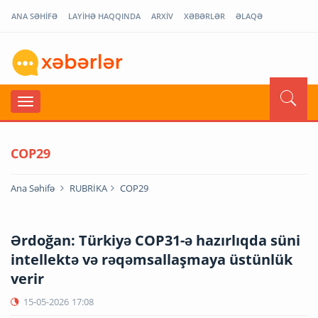
ANA SƏHİFƏ
LAYİHƏ HAQQINDA
ARXİV
XƏBƏRLƏR
ƏLAQƏ
COP29
Ana Səhifə
RUBRİKA
COP29
Ərdoğan: Türkiyə COP31-ə hazırlıqda süni
intellektə və rəqəmsallaşmaya üstünlük
verir
15-05-2026
17:08