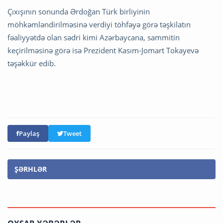
Çıxışının sonunda Ərdoğan Türk birliyinin
möhkəmləndirilməsinə verdiyi töhfəyə görə təşkilatın
fəaliyyətdə olan sədri kimi Azərbaycana, sammitin
keçirilməsinə görə isə Prezident Kasım-Jomart Tokayevə
təşəkkür edib.
Paylaş
Tweet
ŞƏRHLƏR