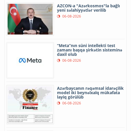
AZCON-a "Azərkosmos"la bağlı
yeni səlahiyyətlər verilib
06-08-2026
“Meta”nın süni intellekti test
zamanı başqa şirkətin sisteminə
daxil olub
06-08-2026
Azərbaycanın rəqəmsal idarəçilik
model iki beynəlxalq mükafata
layiq görülüb
06-08-2026