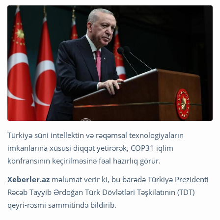
Türkiyə süni intellektin və rəqəmsal texnologiyaların
imkanlarına xüsusi diqqət yetirərək, COP31 iqlim
konfransının keçirilməsinə fəal hazırlıq görür.
Xeberler.az
məlumat verir ki, bu barədə Türkiyə Prezidenti
Rəcəb Tayyib Ərdoğan Türk Dövlətləri Təşkilatının (TDT)
qeyri-rəsmi sammitində bildirib.