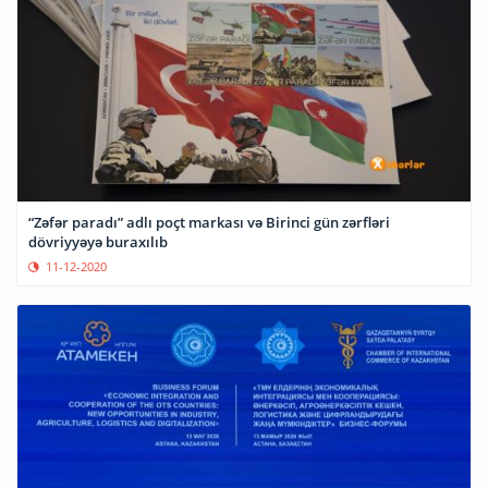
“Zəfər paradı” adlı poçt markası və Birinci gün zərfləri
dövriyyəyə buraxılıb
11-12-2020