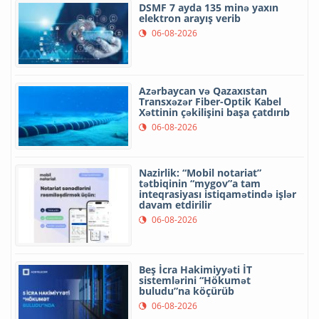
DSMF 7 ayda 135 minə yaxın
elektron arayış verib
06-08-2026
Azərbaycan və Qazaxıstan
Transxəzər Fiber-Optik Kabel
Xəttinin çəkilişini başa çatdırıb
06-08-2026
Nazirlik: “Mobil notariat”
tətbiqinin “mygov”a tam
inteqrasiyası istiqamətində işlər
davam etdirilir
06-08-2026
Beş İcra Hakimiyyəti İT
sistemlərini “Hökumət
buludu”na köçürüb
06-08-2026