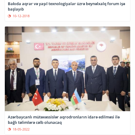
Bakıda aqrar və yaşıl texnologiyalar üzrə beynəlxalq forum işə
başlayıb
10-12-2018
Azərbaycanlı mütəxəssislər aqrodronların idarə edilməsi ilə
bağlı təlimlərə cəlb olunacaq
18-05-2022