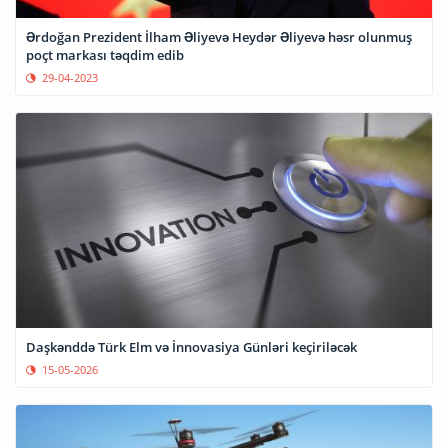
Ərdoğan Prezident İlham Əliyevə Heydər Əliyevə həsr olunmuş
poçt markası təqdim edib
29-04-2023
Daşkənddə Türk Elm və İnnovasiya Günləri keçiriləcək
15-05-2026