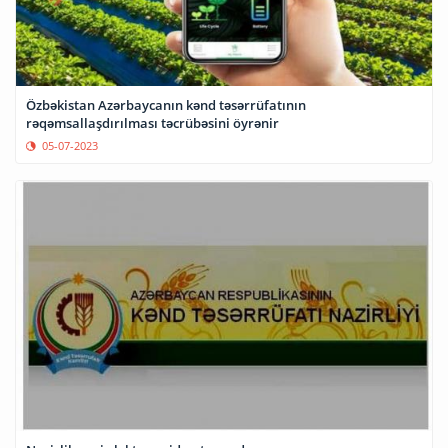
Özbəkistan Azərbaycanın kənd təsərrüfatının
rəqəmsallaşdırılması təcrübəsini öyrənir
05-07-2023