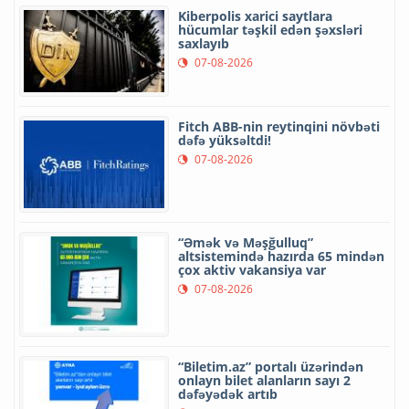
Kiberpolis xarici saytlara
hücumlar təşkil edən şəxsləri
saxlayıb
07-08-2026
Fitch ABB-nin reytinqini növbəti
dəfə yüksəltdi!
07-08-2026
“Əmək və Məşğulluq”
altsistemində hazırda 65 mindən
çox aktiv vakansiya var
07-08-2026
“Biletim.az” portalı üzərindən
onlayn bilet alanların sayı 2
dəfəyədək artıb