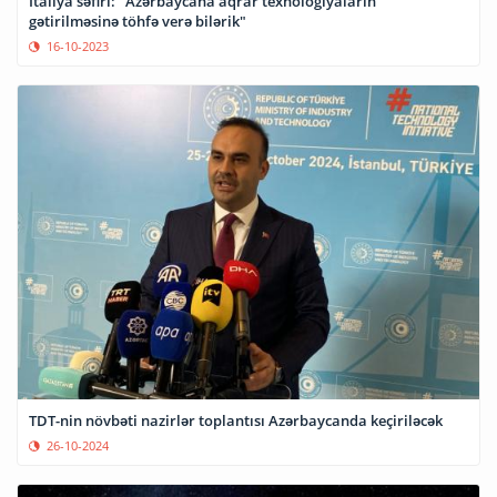
İtaliya səfiri: "Azərbaycana aqrar texnologiyaların
gətirilməsinə töhfə verə bilərik"
16-10-2023
TDT-nin növbəti nazirlər toplantısı Azərbaycanda keçiriləcək
26-10-2024