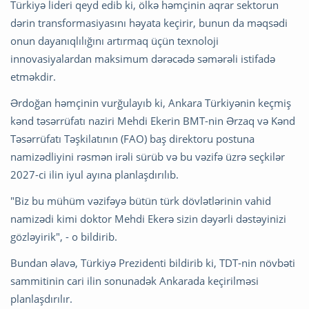
Türkiyə lideri qeyd edib ki, ölkə həmçinin aqrar sektorun
dərin transformasiyasını həyata keçirir, bunun da məqsədi
onun dayanıqlılığını artırmaq üçün texnoloji
innovasiyalardan maksimum dərəcədə səmərəli istifadə
etməkdir.
Ərdoğan həmçinin vurğulayıb ki, Ankara Türkiyənin keçmiş
kənd təsərrüfatı naziri Mehdi Ekerin BMT-nin Ərzaq və Kənd
Təsərrüfatı Təşkilatının (FAO) baş direktoru postuna
namizədliyini rəsmən irəli sürüb və bu vəzifə üzrə seçkilər
2027-ci ilin iyul ayına planlaşdırılıb.
"Biz bu mühüm vəzifəyə bütün türk dövlətlərinin vahid
namizədi kimi doktor Mehdi Ekerə sizin dəyərli dəstəyinizi
gözləyirik", - o bildirib.
Bundan əlavə, Türkiyə Prezidenti bildirib ki, TDT-nin növbəti
sammitinin cari ilin sonunadək Ankarada keçirilməsi
planlaşdırılır.