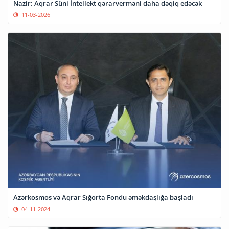
Nazir: Aqrar Süni İntellekt qərarverməni daha dəqiq edəcək
11-03-2026
Azərkosmos və Aqrar Sığorta Fondu əməkdaşlığa başladı
04-11-2024