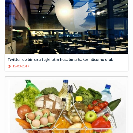
Twitter-də bir sıra təşkilatın hesabına haker hücumu olub
15-03-2017