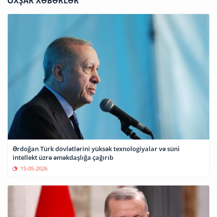
OXŞAR XƏBƏRLƏR
Ərdoğan Türk dövlətlərini yüksək texnologiyalar və süni
intellekt üzrə əməkdaşlığa çağırıb
15-05-2026