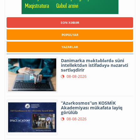
SON XƏBƏR
POPULYAR
YAZARLAR
Danimarka məktəblərdə süni
intellektdən istifadəyə nəzarəti
sərtləşdirir
08-08-2026
“Azərkosmos”un KOSMİK
Akademiyası mükafata layiq
görülüb
08-08-2026