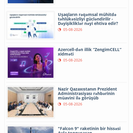
Uşaqların rəqəmsal mühitdə
təhlükəsizliyi gücləndirilir -
Dəyişikliklər nəyi ehtiva edir?
05-08-2026
Azercell-dən illik “ZengimCELL”
xidməti
05-08-2026
Nazir Qazaxıstanın Prezident
Administrasiyası rəhbərinin
müavini ilə görüşüb
05-08-2026
"Falcon 9" raketinin bir hissəsi
Ayla toqquşacaq