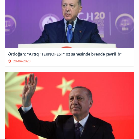
Ərdoğan: "Artıq “TEKNOFEST" öz sahəsində brendə çevrilib”
29-04-2023