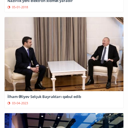
Nazirlik yeni elektron xidmət yaradır
05-01-2018
İlham Əliyev Selçuk Bayraktarı qəbul edib
03-04-2023