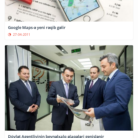
Google Maps-ə yeni rəqib gəlir
27-04-2011
Dövlət Agentliyinin beynəlxalq əlaqələri genişlənir