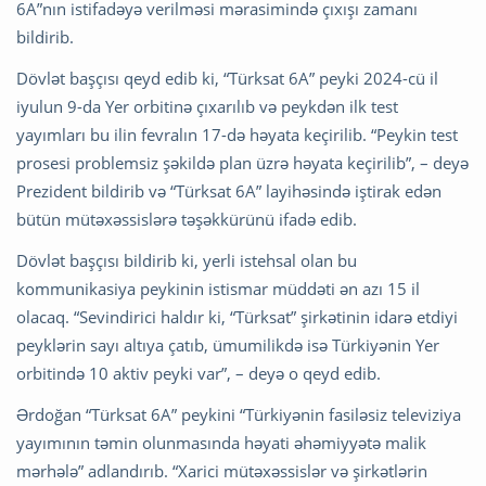
6A”nın istifadəyə verilməsi mərasimində çıxışı zamanı
bildirib.
Dövlət başçısı qeyd edib ki, “Türksat 6A” peyki 2024-cü il
iyulun 9-da Yer orbitinə çıxarılıb və peykdən ilk test
yayımları bu ilin fevralın 17-də həyata keçirilib. “Peykin test
prosesi problemsiz şəkildə plan üzrə həyata keçirilib”, – deyə
Prezident bildirib və “Türksat 6A” layihəsində iştirak edən
bütün mütəxəssislərə təşəkkürünü ifadə edib.
Dövlət başçısı bildirib ki, yerli istehsal olan bu
kommunikasiya peykinin istismar müddəti ən azı 15 il
olacaq. “Sevindirici haldır ki, “Türksat” şirkətinin idarə etdiyi
peyklərin sayı altıya çatıb, ümumilikdə isə Türkiyənin Yer
orbitində 10 aktiv peyki var”, – deyə o qeyd edib.
Ərdoğan “Türksat 6A” peykini “Türkiyənin fasiləsiz televiziya
yayımının təmin olunmasında həyati əhəmiyyətə malik
mərhələ” adlandırıb. “Xarici mütəxəssislər və şirkətlərin