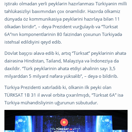
iştirakı olmadan yerli peyklərin hazırlanması Türkiyənin milli
təhlükəsizliyi baxımından çox önəmlidir. Hazırda ölkəmiz
dünyada öz kommunikasiya peyklərini hazırlaya bilən 11
ölkədən biridir”, – deyə Prezident vurğulayıb və “Türksat
6A”nın komponentlərinin 80 faizindən çoxunun Türkiyədə
istehsal edildiyini qeyd edib.
Dövlət başçısı əlavə edib ki, artıq “Türksat” peyklərinin əhatə
dairəsinə Hindistan, Tailand, Malayziya və İndoneziya da
daxildir. “Türk peyklərinin əhatə etdiyi əhalinin sayı 3,5
milyarddan 5 milyard nəfərə yüksəlib”, – deyə o bildirib.
Türkiyə Prezidenti xatırladıb ki, ölkənin ilk peyki olan
TÜRKSAT 1B 31 il əvvəl orbitə çıxarılmışdı, “Türksat 6A” isə
Türkiyə mühəndisliyinin uğurunun sübutudur.