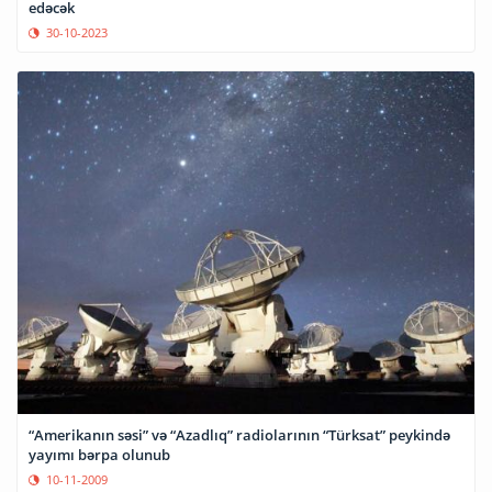
edəcək
30-10-2023
“Amerikanın səsi” və “Azadlıq” radiolarının “Türksat” peykində
yayımı bərpa olunub
10-11-2009