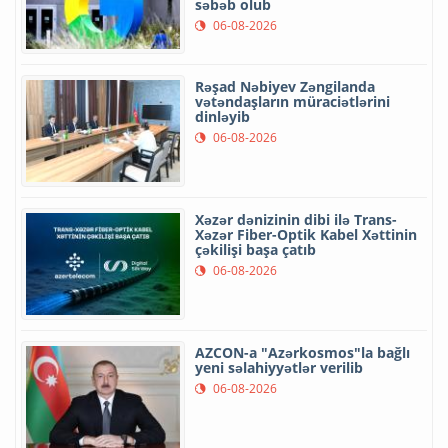
səbəb olub
06-08-2026
Rəşad Nəbiyev Zəngilanda
vətəndaşların müraciətlərini
dinləyib
06-08-2026
Xəzər dənizinin dibi ilə Trans-
Xəzər Fiber-Optik Kabel Xəttinin
çəkilişi başa çatıb
06-08-2026
AZCON-a "Azərkosmos"la bağlı
yeni səlahiyyətlər verilib
06-08-2026