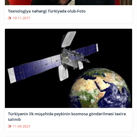
Texnologiya nəhəngi Türkiyədə olub-Foto
10-11-2017
Türkiyənin ilk müşahidə peykinin kosmosa göndərilməsi təxirə
salınıb
11-04-2023