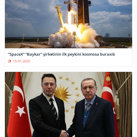
“SpaceX” “Baykar” şirkətinin ilk peykini kosmosa buraxıb
15-01-2025