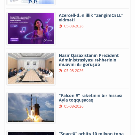
Azercell-dən illik “ZengimCELL”
xidməti
05-08-2026
Nazir Qazaxıstanın Prezident
Administrasiyası rəhbərinin
müavini ilə görüşüb
05-08-2026
"Falcon 9" raketinin bir hissəsi
Ayla toqquşacaq
05-08-2026
“SpaceX” orbitə 10 milyon tona