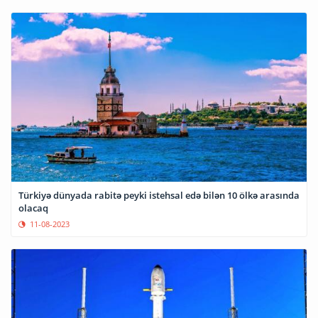
Türkiyə dünyada rabitə peyki istehsal edə bilən 10 ölkə arasında
olacaq
11-08-2023