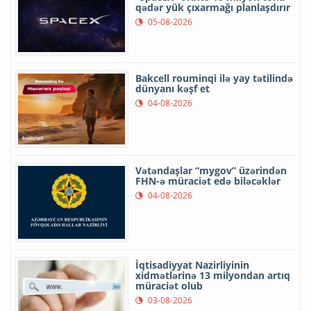
qədər yük çıxarmağı planlaşdırır
05-08-2026
Bakcell rouminqi ilə yay tətilində
dünyanı kəşf et
04-08-2026
Vətəndaşlar “mygov” üzərindən
FHN-ə müraciət edə biləcəklər
04-08-2026
İqtisadiyyat Nazirliyinin
xidmətlərinə 13 milyondan artıq
müraciət olub
03-08-2026