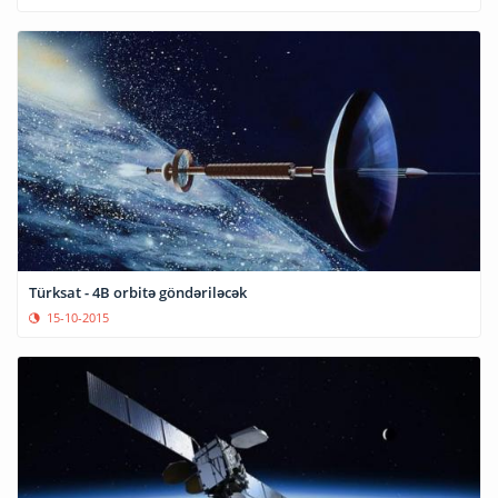
Türksat - 4B orbitə göndəriləcək
15-10-2015