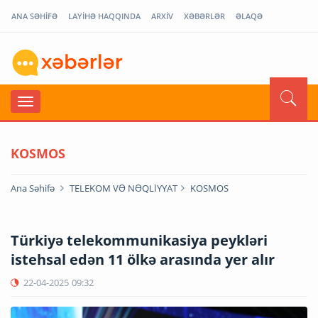
ANA SƏHİFƏ
LAYİHƏ HAQQINDA
ARXİV
XƏBƏRLƏR
ƏLAQƏ
KOSMOS
Ana Səhifə
TELEKOM VƏ NƏQLİYYAT
KOSMOS
Türkiyə telekommunikasiya peykləri
istehsal edən 11 ölkə arasında yer alır
22-04-2025
09:32