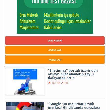
SON XƏBƏR
POPULYAR
YAZARLAR
“Biletim.az” portalı üzərindən
onlayn bilet alanların sayı 2
dəfəyədək artıb
07-08-2026
“Google”un məlumat emalı
mərkəzi Hindistanda etirazlara