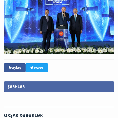
Paylaş
Tweet
ŞƏRHLƏR
OXŞAR XƏBƏRLƏR