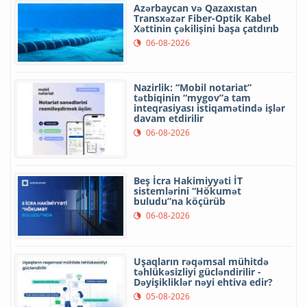
Azərbaycan və Qazaxıstan
Transxəzər Fiber-Optik Kabel
Xəttinin çəkilişini başa çatdırıb
06-08-2026
Nazirlik: “Mobil notariat”
tətbiqinin “mygov”a tam
inteqrasiyası istiqamətində işlər
davam etdirilir
06-08-2026
Beş İcra Hakimiyyəti İT
sistemlərini “Hökumət
buludu”na köçürüb
06-08-2026
Uşaqların rəqəmsal mühitdə
təhlükəsizliyi gücləndirilir -
Dəyişikliklər nəyi ehtiva edir?
05-08-2026