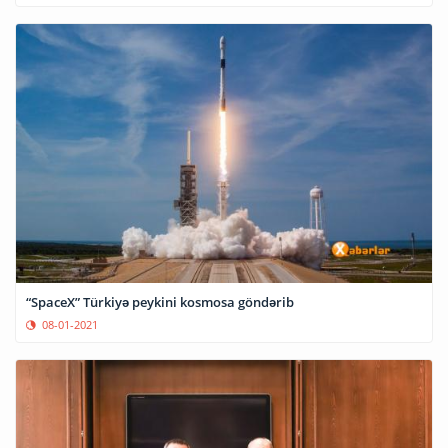
“SpaceX” Türkiyə peykini kosmosa göndərib
08-01-2021