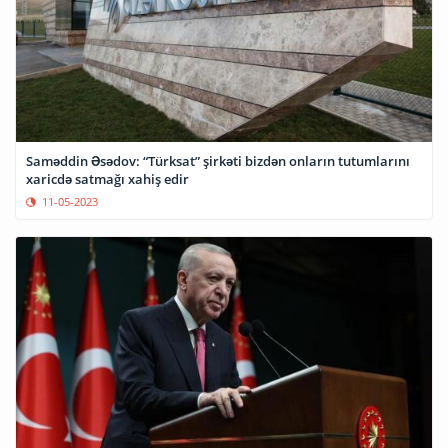
Saməddin Əsədov: “Türksat” şirkəti bizdən onların tutumlarını
xaricdə satmağı xahiş edir
11-05-2023