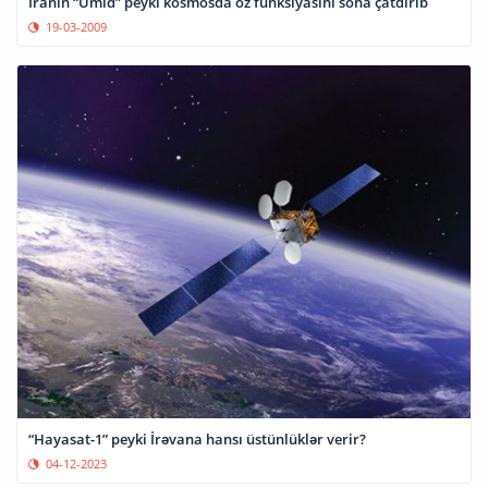
İranın “Ümid” peyki kosmosda öz funksiyasını sona çatdırıb
19-03-2009
“Hayasat-1” peyki İrəvana hansı üstünlüklər verir?
04-12-2023