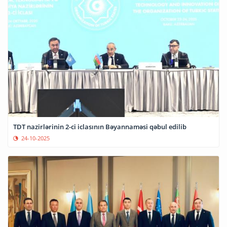
TDT nazirlərinin 2-ci iclasının Bəyannaməsi qəbul edilib
24-10-2025