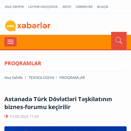
ANA SƏHİFƏ
LAYİHƏ HAQQINDA
ARXİV
XƏBƏRLƏR
ƏLAQƏ
PROQRAMLAR
Ana Səhifə
TEXNOLOGİYA
PROQRAMLAR
Astanada Türk Dövlətləri Təşkilatının
biznes-forumu keçirilir
13-05-2026
11:33