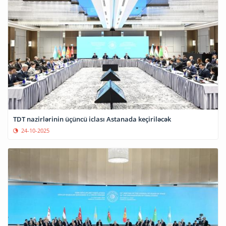
TDT nazirlərinin üçüncü iclası Astanada keçiriləcək
24-10-2025