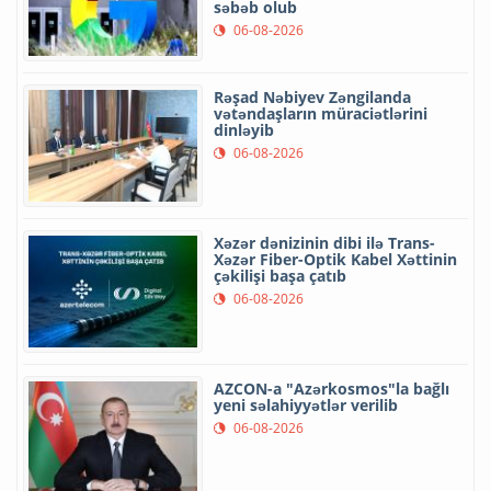
səbəb olub
06-08-2026
Rəşad Nəbiyev Zəngilanda
vətəndaşların müraciətlərini
dinləyib
06-08-2026
Xəzər dənizinin dibi ilə Trans-
Xəzər Fiber-Optik Kabel Xəttinin
çəkilişi başa çatıb
06-08-2026
AZCON-a "Azərkosmos"la bağlı
yeni səlahiyyətlər verilib
06-08-2026