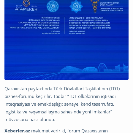
Qazaxıstan paytaxtında Türk Dövlətləri Təşkilatının (TDT)
biznes-forumu keçirilir. Tədbir “TDT ölkələrinin iqtisadi
inteqrasiyası və əməkdaşlığı: sənaye, kənd təsərrüfatı,
logistika və rəqəmsallaşma sahəsində yeni imkanlar”
mövzusuna həsr olunub.
Xeberler.az
məlumat verir ki, forum Qazaxıstanın