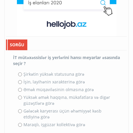
SORĞU
İT mütəxəssislər iş yerlərini hansı meyarlar əsasında
seçir ?
Şirkətin yüksək statusuna görə
İşin, layihənin xarakterinə görə
Əmək müqaviləsinin olmasına görə
Yüksək əmək haqqına, mükafatlara və digər
güzəştlərə görə
Gələcək karyerası üçün əhəmiyyət kəsb
etdiyinə görə
Maraqlı, işgüzar kollektivə görə