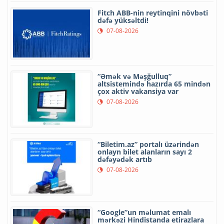
Fitch ABB-nin reytinqini növbəti
dəfə yüksəltdi!
07-08-2026
“Əmək və Məşğulluq”
altsistemində hazırda 65 mindən
çox aktiv vakansiya var
07-08-2026
“Biletim.az” portalı üzərindən
onlayn bilet alanların sayı 2
dəfəyədək artıb
07-08-2026
“Google”un məlumat emalı
mərkəzi Hindistanda etirazlara