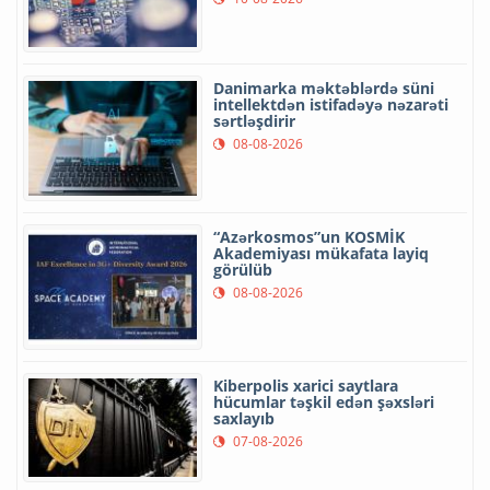
Danimarka məktəblərdə süni
intellektdən istifadəyə nəzarəti
sərtləşdirir
08-08-2026
“Azərkosmos”un KOSMİK
Akademiyası mükafata layiq
görülüb
08-08-2026
Kiberpolis xarici saytlara
hücumlar təşkil edən şəxsləri
saxlayıb
07-08-2026