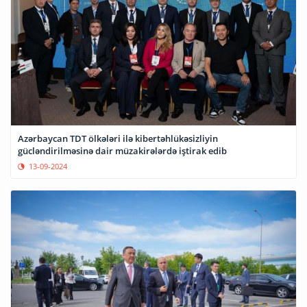
Azərbaycan TDT ölkələri ilə kibertəhlükəsizliyin
gücləndirilməsinə dair müzakirələrdə iştirak edib
13-09-2024