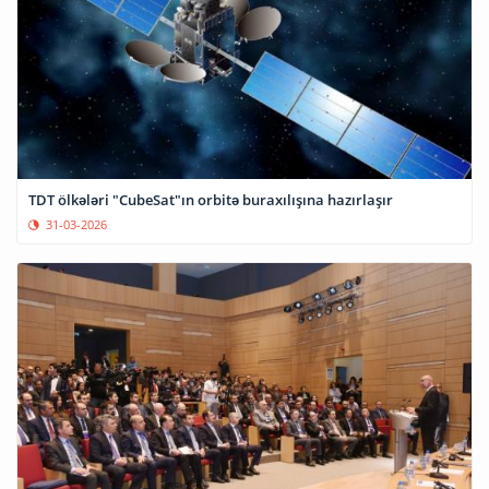
TDT ölkələri "CubeSat"ın orbitə buraxılışına hazırlaşır
31-03-2026