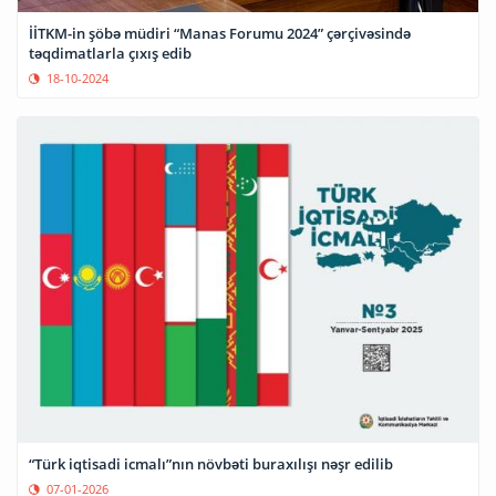
İİTKM-in şöbə müdiri “Manas Forumu 2024” çərçivəsində
təqdimatlarla çıxış edib
18-10-2024
“Türk iqtisadi icmalı”nın növbəti buraxılışı nəşr edilib
07-01-2026