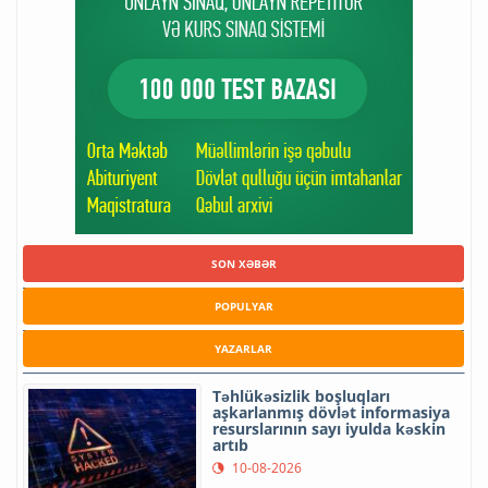
SON XƏBƏR
POPULYAR
YAZARLAR
Təhlükəsizlik boşluqları
aşkarlanmış dövlət informasiya
resurslarının sayı iyulda kəskin
artıb
10-08-2026