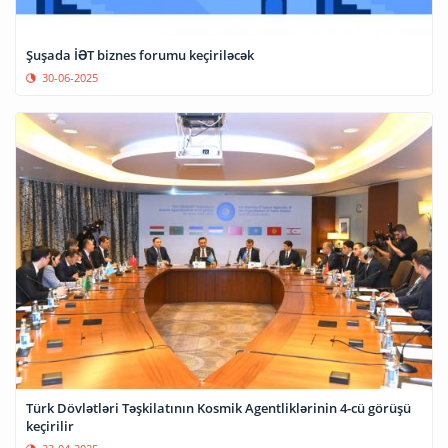
Şuşada İƏT biznes forumu keçiriləcək
30-06-2025
Türk Dövlətləri Təşkilatının Kosmik Agentliklərinin 4-cü görüşü
keçirilir