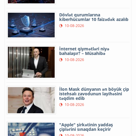
Dövlət qurumlarına
kiberhücumlar 10 faizədək azalıb
10-08-2026
İnternet qiymətləri niyə
bahalaşır? – Müsahibə
10-08-2026
İlon Mask dünyanın ən böyük çip
istehsalı zavodunun layihəsini
təqdim edib
10-08-2026
"Apple" şirkətinin yaddaş
çiplərini sınaqdan keçirir
10-08-2026