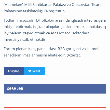
“Atameken” Milli Sahibkarlar Palatası və Qazaxıstan Ticarət
Palatasının təşkilatçılığı ilə baş tutub.
Tədbirin məqsədi TDT ölkələri arasında iqtisadi inteqrasiyanı
inkişaf etdirmək, işgüzar əlaqələri gücləndirmək, əməkdaşlıq
layihələrini təşviq etmək və əsas iqtisadi sektorlara
investisiya cəlb etməkdir.
Forum plenar iclas, panel iclası, B2B görüşləri və ikitərəfli
sənədlərin imzalanmasını əhatə edir. (Azərtac)
Paylaş
Tweet
ŞƏRHLƏR