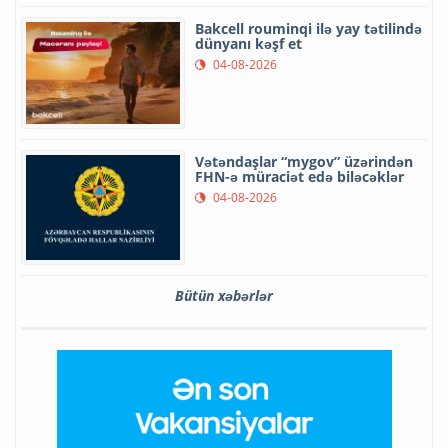
Bakcell rouminqi ilə yay tətilində
dünyanı kəşf et
04-08-2026
Vətəndaşlar “mygov” üzərindən
FHN-ə müraciət edə biləcəklər
04-08-2026
Bütün xəbərlər