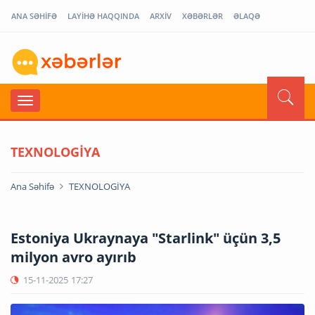
ANA SƏHİFƏ
LAYİHƏ HAQQINDA
ARXİV
XƏBƏRLƏR
ƏLAQƏ
TEXNOLOGİYA
Ana Səhifə
TEXNOLOGİYA
Estoniya Ukraynaya "Starlink" üçün 3,5
milyon avro ayırıb
15-11-2025
17:27