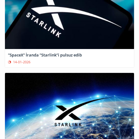
”SpaceX” İranda ”Starlink”i pulsuz edib
14-01-2026