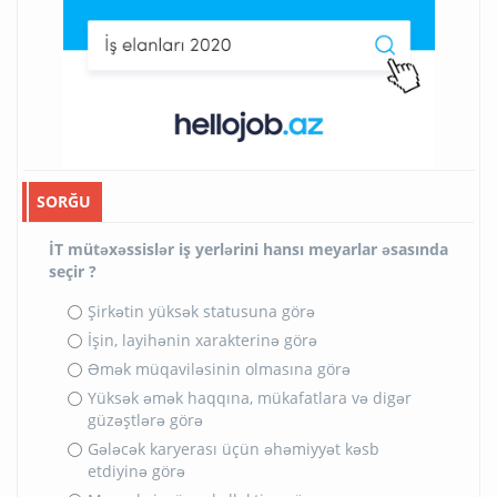
SORĞU
İT mütəxəssislər iş yerlərini hansı meyarlar əsasında
seçir ?
Şirkətin yüksək statusuna görə
İşin, layihənin xarakterinə görə
Əmək müqaviləsinin olmasına görə
Yüksək əmək haqqına, mükafatlara və digər
güzəştlərə görə
Gələcək karyerası üçün əhəmiyyət kəsb
etdiyinə görə