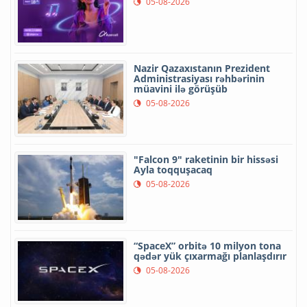
05-08-2026
Nazir Qazaxıstanın Prezident
Administrasiyası rəhbərinin
müavini ilə görüşüb
05-08-2026
"Falcon 9" raketinin bir hissəsi
Ayla toqquşacaq
05-08-2026
“SpaceX” orbitə 10 milyon tona
qədər yük çıxarmağı planlaşdırır
05-08-2026