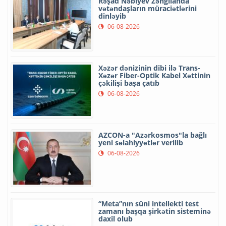
Rəşad Nəbiyev Zəngilanda
vətəndaşların müraciətlərini
dinləyib
06-08-2026
Xəzər dənizinin dibi ilə Trans-
Xəzər Fiber-Optik Kabel Xəttinin
çəkilişi başa çatıb
06-08-2026
AZCON-a "Azərkosmos"la bağlı
yeni səlahiyyətlər verilib
06-08-2026
“Meta”nın süni intellekti test
zamanı başqa şirkətin sisteminə
daxil olub