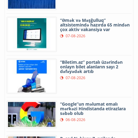
“Əmək və Məşğulluq”
altsistemində hazırda 65 mindən
çox aktiv vakansiya var
07-08-2026
“Biletim.az” portalı üzərindən
onlayn bilet alanların sayı 2
dəfəyədək artıb
07-08-2026
“Google”un məlumat emalı
mərkəzi Hindistanda etirazlara
səbəb olub
06-08-2026