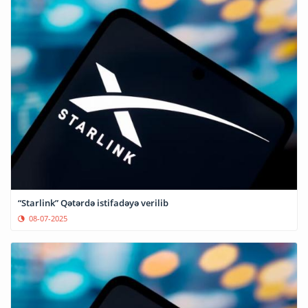
“Starlink” Qətərdə istifadəyə verilib
08-07-2025