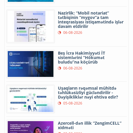
Nazirlik: “Mobil notariat”
tətbiqinin “mygov”a tam
inteqrasiyası istiqamətində işlər
davam etdirilir
06-08-2026
Beş İcra Hakimiyyəti İT
sistemlərini “Hökumət
buludu”na köçürüb
06-08-2026
Uşaqların rəqəmsal mühitdə
təhlükəsizliyi gücləndirilir -
Dəyişikliklər nəyi ehtiva edir?
05-08-2026
Azercell-dən illik “ZengimCELL”
xidməti