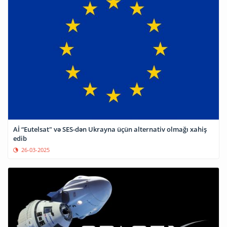
Aİ “Eutelsat" və SES-dən Ukrayna üçün alternativ olmağı xahiş
edib
26-03-2025