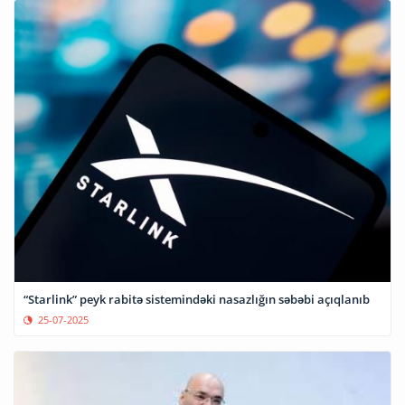
“Starlink” peyk rabitə sistemindəki nasazlığın səbəbi açıqlanıb
25-07-2025