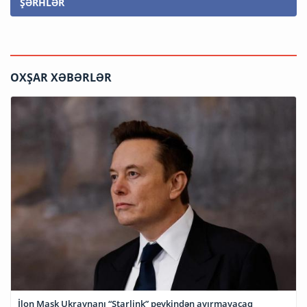
ŞƏRHLƏR
OXŞAR XƏBƏRLƏR
İlon Mask Ukraynanı “Starlink” peykindən ayırmayacaq