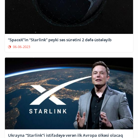
“SpaceX”in “Starlink” peyki səs sürətini 2 dəfə üstələyib
06-06-2023
Ukrayna “Starlink”i istifadəyə verən ilk Avropa ölkəsi olacaq