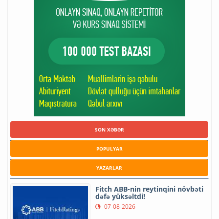
SON XƏBƏR
POPULYAR
YAZARLAR
Fitch ABB-nin reytinqini növbəti
dəfə yüksəltdi!
07-08-2026