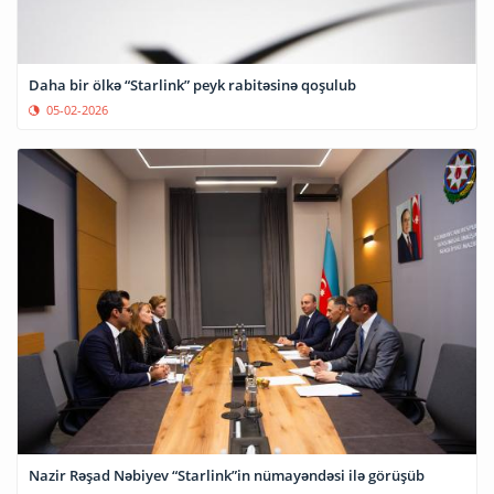
Daha bir ölkə “Starlink” peyk rabitəsinə qoşulub
05-02-2026
Nazir Rəşad Nəbiyev “Starlink”in nümayəndəsi ilə görüşüb