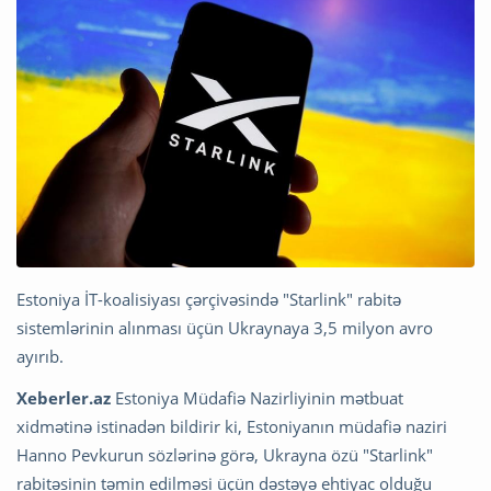
Estoniya İT-koalisiyası çərçivəsində "Starlink" rabitə
sistemlərinin alınması üçün Ukraynaya 3,5 milyon avro
ayırıb.
Xeberler.az
Estoniya Müdafiə Nazirliyinin mətbuat
xidmətinə istinadən bildirir ki, Estoniyanın müdafiə naziri
Hanno Pevkurun sözlərinə görə, Ukrayna özü "Starlink"
rabitəsinin təmin edilməsi üçün dəstəyə ehtiyac olduğu