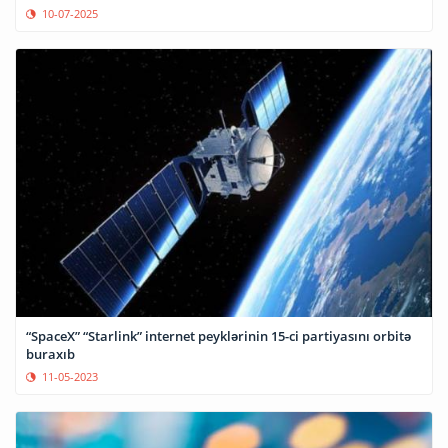
10-07-2025
“SpaceX” “Starlink” internet peyklərinin 15-ci partiyasını orbitə
buraxıb
11-05-2023