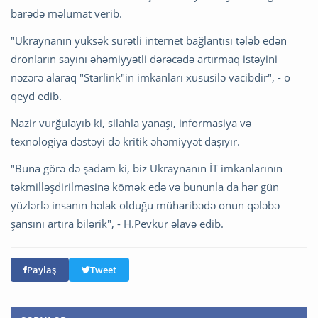
barədə məlumat verib.
"Ukraynanın yüksək sürətli internet bağlantısı tələb edən
dronların sayını əhəmiyyətli dərəcədə artırmaq istəyini
nəzərə alaraq "Starlink"in imkanları xüsusilə vacibdir", - o
qeyd edib.
Nazir vurğulayıb ki, silahla yanaşı, informasiya və
texnologiya dəstəyi də kritik əhəmiyyət daşıyır.
"Buna görə də şadam ki, biz Ukraynanın İT imkanlarının
təkmilləşdirilməsinə kömək edə və bununla da hər gün
yüzlərlə insanın həlak olduğu müharibədə onun qələbə
şansını artıra bilərik", - H.Pevkur əlavə edib.
Paylaş
Tweet