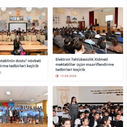
Elektron Təhlükəsizlik Xidməti
təblinin dostu” növbəti
məktəblilər üçün maarifləndirmə
rmə tədbirləri keçirib
tədbirləri keçirib
4
15-04-2024