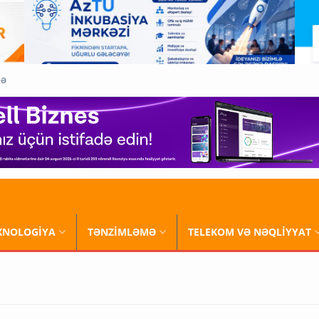
QƏ
XNOLOGİYA
TƏNZİMLƏMƏ
TELEKOM VƏ NƏQLİYYAT