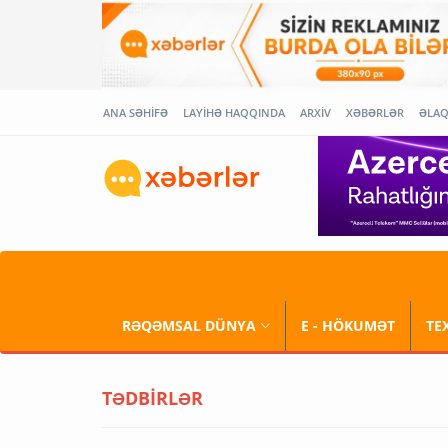
ANA SƏHİFƏ
LAYİHƏ HAQQINDA
ARXİV
XƏBƏRLƏR
ƏLA
RƏQƏMSAL DÜNYA
E - HÖKUMƏT
TE
TƏDBİRLƏR