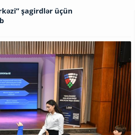
rkəzi” şagirdlər üçün
ib