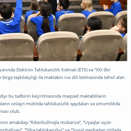
yanında Elektron Təhlükəsizlik Xidməti (ETX) və “XXI Əsr
rgə təşkilatçılığı ilə məktəbin rus dili bölməsində təhsil alan
etdiyi bu tədbirin keçirilməsində məqsəd məktəblilərin
onların onlayn mühitdə təhlükəsizlik qaydaları və ümumilikdə
ması olub.
inin əməkdaşı “Kiberbullinqlə mübarizə”, “Uşaqlar üçün
ühafizəsi”, “Şifrə təhlükəsizliyi” və “Sosial mediadan istifadə