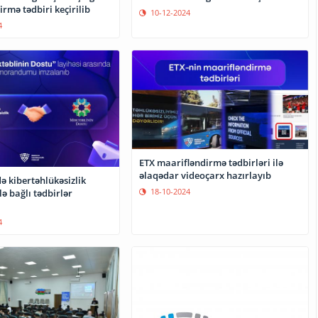
rmə tədbiri keçirilib
10-12-2024
4
ETX maarifləndirmə tədbirləri ilə
əlaqədar videoçarx hazırlayıb
ə kibertəhlükəsizlik
18-10-2024
lə bağlı tədbirlər
4