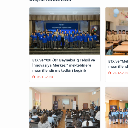
ETX və “XXI Əsr Beynəlxalq Təhsil və
ETX və “Mək
İnnovasiya Mərkəzi” məktəblilərə
maarifləndi
maarifləndirmə tədbiri keçirib
24-12-202
05-11-2024