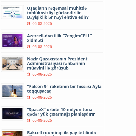
Uşaqların rəqəmsal mühitdə
təhlükəsizliyi gücləndirilir -
Dəyişikliklər nəyi ehtiva edir?
05-08-2026
Azercell-dən illik “ZengimCELL”
xidməti
05-08-2026
Nazir Qazaxıstanın Prezident
Administrasiyası rəhbərinin
müavini ilə görüşüb
05-08-2026
"Falcon 9" raketinin bir hissəsi Ayla
toqquşacaq
05-08-2026
“SpaceX” orbitə 10 milyon tona
qədər yük çıxarmağı planlaşdırır
05-08-2026
Bakcell rouminqi ilə yay tətilində