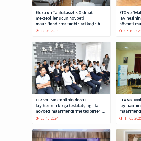
Elektron Təhlükəsizlik Xidməti
ETX və “Mək
məktəblilər üçün növbəti
layihəsinin 
maarifləndirmə tədbirləri keçirib
növbəti ma
tutub
17-04-2024
07-10-202
ETX və “Məktəblinin dostu”
ETX və “Mək
layihəsinin birgə təşkilatçılığı ilə
layihəsinin 
növbəti maarifləndirmə tədbirləri
maarifləndi
keçirilib
25-10-2024
11-03-202