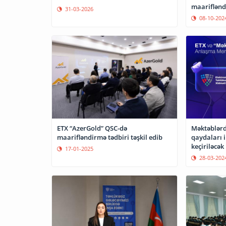
maarifləndi
31-03-2026
08-10-202
ETX “AzerGold” QSC-də
Məktəblərd
maarifləndirmə tədbiri təşkil edib
qaydaları i
keçiriləcək
17-01-2025
28-03-202