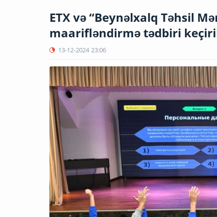
ETX və “Beynəlxalq Təhsil Mə
maarifləndirmə tədbiri keçir
13-12-2024
23:06