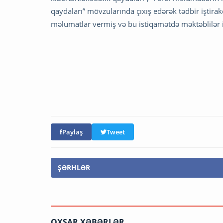
qaydaları” mövzularında çıxış edərək tədbir iştira
məlumatlar vermiş və bu istiqamətdə məktəblilər i
Paylaş
Tweet
ŞƏRHLƏR
OXŞAR XƏBƏRLƏR