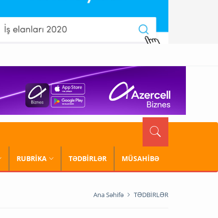
RUBRİKA
TƏDBİRLƏR
MÜSAHİBƏ
Ana Səhifə
TƏDBİRLƏR