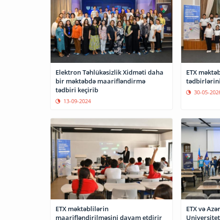
Elektron Təhlükəsizlik Xidməti daha
ETX məktəb
bir məktəbdə maarifləndirmə
tədbirlərin
tədbiri keçirib
30-05-202
13-09-2024
ETX məktəblilərin
ETX və Azə
maarifləndirilməsini davam etdirir
Universiteti