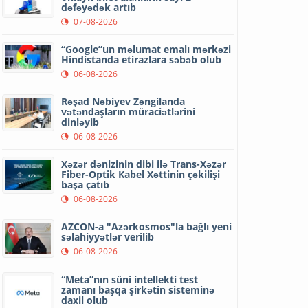
dəfəyədək artıb
07-08-2026
“Google”un məlumat emalı mərkəzi
Hindistanda etirazlara səbəb olub
06-08-2026
Rəşad Nəbiyev Zəngilanda
vətəndaşların müraciətlərini
dinləyib
06-08-2026
Xəzər dənizinin dibi ilə Trans-Xəzər
Fiber-Optik Kabel Xəttinin çəkilişi
başa çatıb
06-08-2026
AZCON-a "Azərkosmos"la bağlı yeni
səlahiyyətlər verilib
06-08-2026
“Meta”nın süni intellekti test
zamanı başqa şirkətin sisteminə
daxil olub