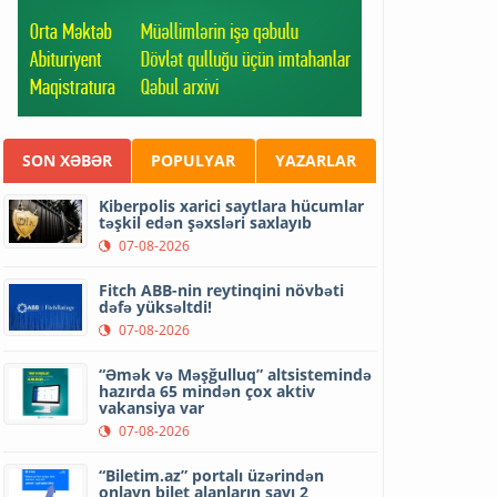
SON XƏBƏR
POPULYAR
YAZARLAR
Kiberpolis xarici saytlara hücumlar
təşkil edən şəxsləri saxlayıb
07-08-2026
Fitch ABB-nin reytinqini növbəti
dəfə yüksəltdi!
07-08-2026
“Əmək və Məşğulluq” altsistemində
hazırda 65 mindən çox aktiv
vakansiya var
07-08-2026
“Biletim.az” portalı üzərindən
onlayn bilet alanların sayı 2