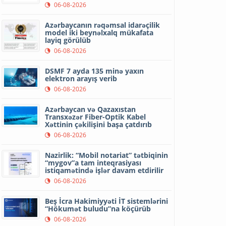
06-08-2026
Azərbaycanın rəqəmsal idarəçilik
model iki beynəlxalq mükafata
layiq görülüb
06-08-2026
DSMF 7 ayda 135 minə yaxın
elektron arayış verib
06-08-2026
Azərbaycan və Qazaxıstan
Transxəzər Fiber-Optik Kabel
Xəttinin çəkilişini başa çatdırıb
06-08-2026
Nazirlik: “Mobil notariat” tətbiqinin
“mygov”a tam inteqrasiyası
istiqamətində işlər davam etdirilir
06-08-2026
Beş İcra Hakimiyyəti İT sistemlərini
“Hökumət buludu”na köçürüb
06-08-2026