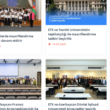
ETX və Texniki Universitetin
təşkilatçılığı ilə maarifləndirmə
lərdə maarifləndirmə
tədbiri keçirilib
i davam etdirir
14-03-2025
6
rbaycan-Fransız
ETX və Azərbaycan Dövlət İqtisad
nin birgə təşkilatçılığı ilə
Universiteti birgə tədbir keçirib