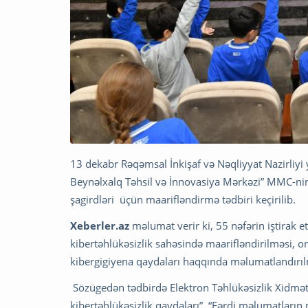
13 dekabr Rəqəmsal İnkişaf və Nəqliyyat Nazirliyi 
Beynəlxalq Təhsil və İnnovasiya Mərkəzi” MMC-nin bi
şagirdləri üçün maarifləndirmə tədbiri keçirilib.
Xeberler.az
məlumat verir ki, 55 nəfərin iştirak 
kibertəhlükəsizlik sahəsində maarifləndirilməsi, 
kibergigiyena qaydaları haqqında məlumatlandırıl
Sözügedən tədbirdə Elektron Təhlükəsizlik Xidmət
kibertəhlükəsizlik qaydaları”, “Fərdi məlumatların m