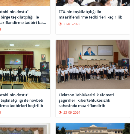
təblinin dostu”
ETX-nin təşkilatçılığı ilə
birgə təşkilatçılığı ilə
maarifləndirmə tədbirləri keçirilib
arifləndirmə tədbiri baş
21-01-2025
4
təblinin dostu”
Elektron Təhlükəsizlik Xidməti
təşkilatçılığı ilə növbəti
şagirdləri kibertəhlükəsizlik
rmə tədbirləri keçirilib
sahəsində maarifləndirib
5
23-09-2024