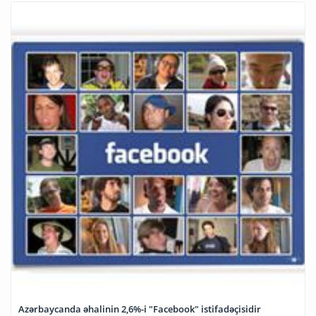
Azərbaycanda əhalinin 2,6%-i "Facebook" istifadəçisidir