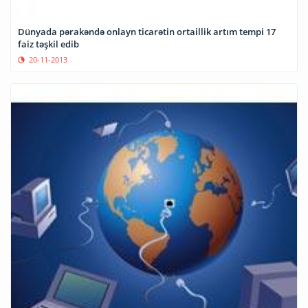
Dünyada pərakəndə onlayn ticarətin ortaillik artım tempi 17
faiz təşkil edib
20-11-2013