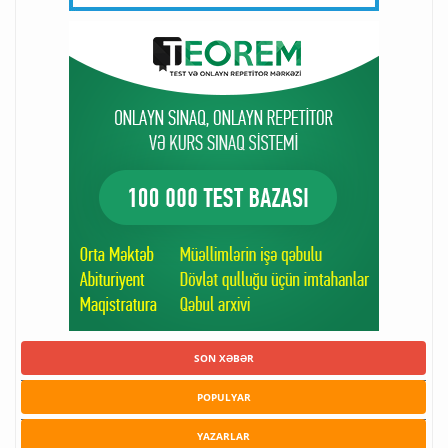
SON XƏBƏR
POPULYAR
YAZARLAR