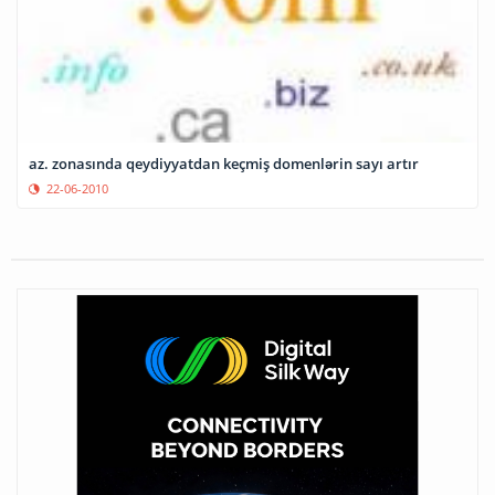
az. zonasında qeydiyyatdan keçmiş domenlərin sayı artır
22-06-2010