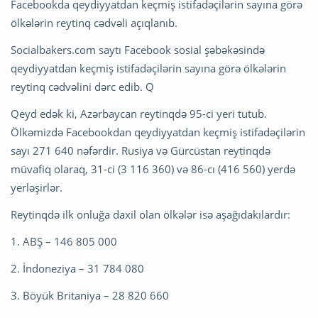
Facebookda qeydiyyatdan keçmiş istifadəçilərin sayına görə
ölkələrin reytinq cədvəli açıqlanıb.
Socialbakers.com saytı Facebook sosial şəbəkəsində
qeydiyyatdan keçmiş istifadəçilərin sayına görə ölkələrin
reytinq cədvəlini dərc edib. Q
Qeyd edək ki, Azərbaycan reytinqdə 95-ci yeri tutub.
Ölkəmizdə Facebookdan qeydiyyatdan keçmiş istifadəçilərin
sayı 271 640 nəfərdir. Rusiya və Gürcüstan reytinqdə
müvafiq olaraq, 31-ci (3 116 360) və 86-cı (416 560) yerdə
yerləşirlər.
Reytinqdə ilk onluğa daxil olan ölkələr isə aşağıdakılardır:
1. ABŞ – 146 805 000
2. İndoneziya – 31 784 080
3. Böyük Britaniya – 28 820 660