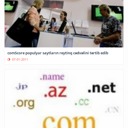
comScore populyar saytların reytinq cədvəlini tərtib edib
07-01-2011