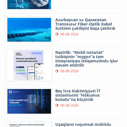
Azərbaycan və Qazaxıstan
Transxəzər Fiber-Optik Kabel
Xəttinin çəkilişini başa çatdırıb
06-08-2026
Nazirlik: “Mobil notariat”
tətbiqinin “mygov”a tam
inteqrasiyası istiqamətində işlər
davam etdirilir
06-08-2026
Beş İcra Hakimiyyəti İT
sistemlərini “Hökumət
buludu”na köçürüb
06-08-2026
Uşaqların rəqəmsal mühitdə