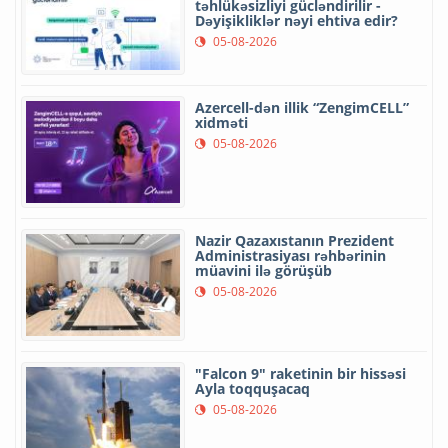
təhlükəsizliyi gücləndirilir -
Dəyişikliklər nəyi ehtiva edir?
05-08-2026
Azercell-dən illik “ZengimCELL”
xidməti
05-08-2026
Nazir Qazaxıstanın Prezident
Administrasiyası rəhbərinin
müavini ilə görüşüb
05-08-2026
"Falcon 9" raketinin bir hissəsi
Ayla toqquşacaq
05-08-2026