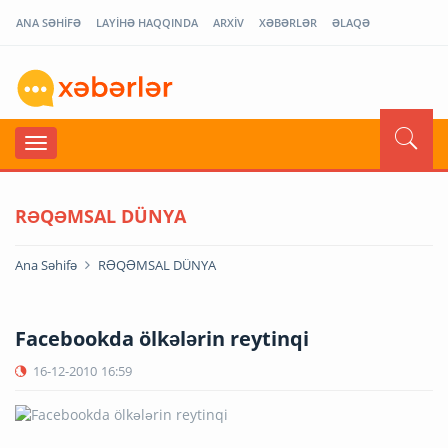
ANA SƏHİFƏ
LAYİHƏ HAQQINDA
ARXİV
XƏBƏRLƏR
ƏLAQƏ
RƏQƏMSAL DÜNYA
Ana Səhifə
RƏQƏMSAL DÜNYA
Facebookda ölkələrin reytinqi
16-12-2010
16:59