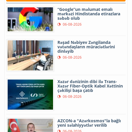
“Google”un məlumat emalı
mərkəzi Hindistanda etirazlara
səbəb olub
06-08-2026
Rəşad Nəbiyev Zəngilanda
vətəndaşların müraciətlərini
dinləyib
06-08-2026
Xəzər dənizinin dibi ilə Trans-
Xəzər Fiber-Optik Kabel Xəttinin
çəkilişi başa çatıb
06-08-2026
AZCON-a "Azərkosmos"la bağlı
yeni səlahiyyətlər verilib
06-08-2026