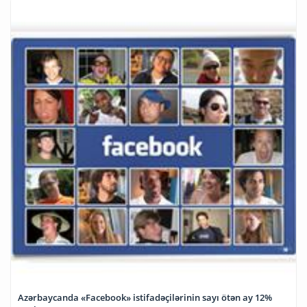
Azərbaycanda «Facebook» istifadəçilərinin sayı ötən ay 12%