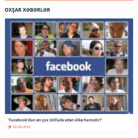
OXŞAR XƏBƏRLƏR
'Facebook'dan ən çox istifadə edən ölkə hansıdır?
02-09-2010