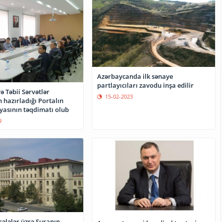
Azərbaycanda ilk sənaye
partlayıcıları zavodu inşa edilir
ə Təbii Sərvətlər
15-02-2023
n hazırladığı Portalın
yasının təqdimatı olub
9
ələlər üzrə Şuranın