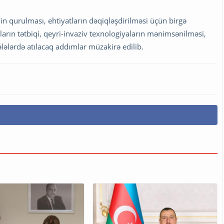
n qurulması, ehtiyatların dəqiqləşdirilməsi üçün birgə
aların tətbiqi, qeyri-invaziv texnologiyaların mənimsənilməsi,
lələrdə atılacaq addımlar müzakirə edilib.