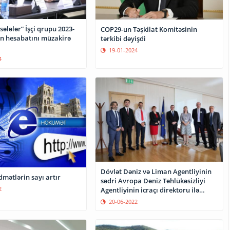
sələlər” İşçi qrupu 2023-
COP29-un Təşkilat Komitəsinin
un hesabatını müzakirə
tərkibi dəyişdi
19-01-2024
4
Dövlət Dəniz və Liman Agentliyinin
dmətlərin sayı artır
sədri Avropa Dəniz Təhlükəsizliyi
2
Agentliyinin icraçı direktoru ilə
görüşüb
20-06-2022