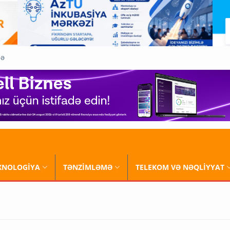
QƏ
XNOLOGİYA
TƏNZİMLƏMƏ
TELEKOM VƏ NƏQLİYYAT