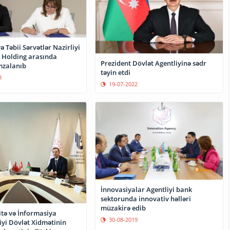
ə Təbii Sərvətlər Nazirliyi
 Holding arasında
Prezident Dövlət Agentliyinə sədr
aşma imzalanıb
təyin etdi
3
19-07-2022
İnnovasiyalar Agentliyi bank
sektorunda innovativ həlləri
müzakirə edib
itə və İnformasiya
30-08-2019
iyi Dövlət Xidmətinin