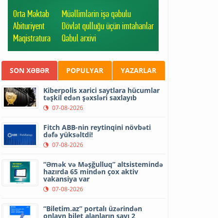
SON XƏBƏR
POPULYAR
YAZARLAR
Kiberpolis xarici saytlara hücumlar
təşkil edən şəxsləri saxlayıb
07-08-2026
Fitch ABB-nin reytinqini növbəti
dəfə yüksəltdi!
07-08-2026
“Əmək və Məşğulluq” altsistemində
hazırda 65 mindən çox aktiv
vakansiya var
07-08-2026
“Biletim.az” portalı üzərindən
onlayn bilet alanların sayı 2