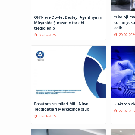
“Ekoloji mə
QHT-lərə Dövlət Dəstəyi Agentliyinin
cü ilin yek
Müşahidə Şurasının tərkibi
edib
təsdiqlənib
20-02-202
30-12-2025
Rosatom rəsmiləri Milli Nüvə
Elektron xi
Tədqiqatları Mərkəzində olub
27-07-201
11-11-2015