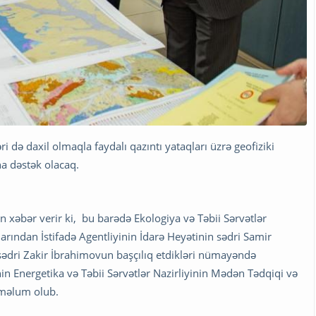
i də daxil olmaqla faydalı qazıntı yataqları üzrə geofiziki
a dəstək olacaq.
 xəbər verir ki, bu barədə Ekologiya və Təbii Sərvətlər
arından İstifadə Agentliyinin İdarə Heyətinin sədri Samir
ədri Zakir İbrahimovun başçılıq etdikləri nümayəndə
n Energetika və Təbii Sərvətlər Nazirliyinin Mədən Tədqiqi və
 məlum olub.