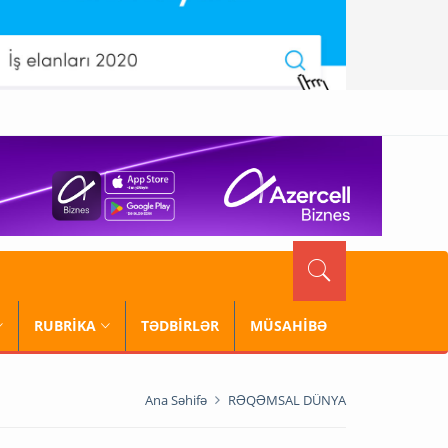
RUBRİKA
TƏDBİRLƏR
MÜSAHİBƏ
Ana Səhifə
RƏQƏMSAL DÜNYA