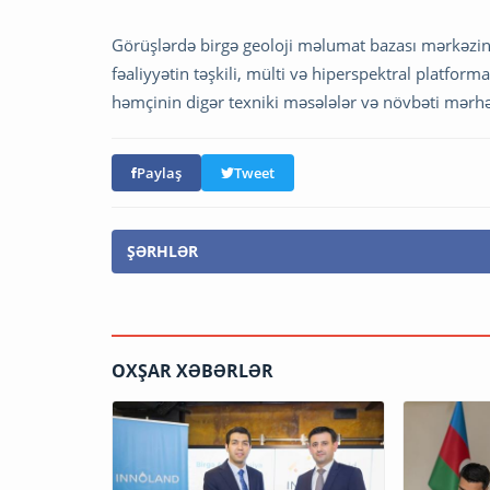
Görüşlərdə birgə geoloji məlumat bazası mərkəzini
fəaliyyətin təşkili, mülti və hiperspektral platform
həmçinin digər texniki məsələlər və növbəti mərhə
Paylaş
Tweet
ŞƏRHLƏR
OXŞAR XƏBƏRLƏR