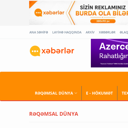
ANA SƏHİFƏ
LAYİHƏ HAQQINDA
ARXİV
XƏBƏRLƏR
ƏLA
RƏQƏMSAL DÜNYA
E - HÖKUMƏT
TE
RƏQƏMSAL DÜNYA