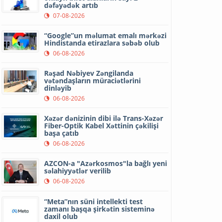
dəfəyədək artıb
07-08-2026
“Google”un məlumat emalı mərkəzi
Hindistanda etirazlara səbəb olub
06-08-2026
Rəşad Nəbiyev Zəngilanda
vətəndaşların müraciətlərini
dinləyib
06-08-2026
Xəzər dənizinin dibi ilə Trans-Xəzər
Fiber-Optik Kabel Xəttinin çəkilişi
başa çatıb
06-08-2026
AZCON-a "Azərkosmos"la bağlı yeni
səlahiyyətlər verilib
06-08-2026
“Meta”nın süni intellekti test
zamanı başqa şirkətin sisteminə
daxil olub