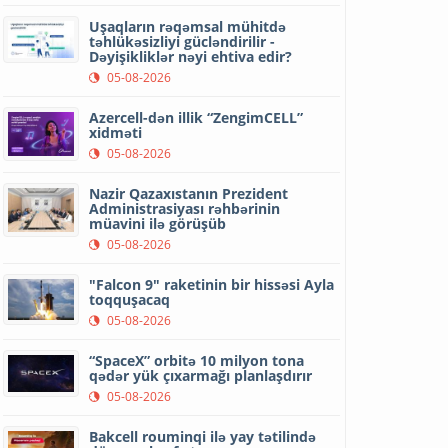
Uşaqların rəqəmsal mühitdə
təhlükəsizliyi gücləndirilir -
Dəyişikliklər nəyi ehtiva edir?
05-08-2026
Azercell-dən illik “ZengimCELL”
xidməti
05-08-2026
Nazir Qazaxıstanın Prezident
Administrasiyası rəhbərinin
müavini ilə görüşüb
05-08-2026
"Falcon 9" raketinin bir hissəsi Ayla
toqquşacaq
05-08-2026
“SpaceX” orbitə 10 milyon tona
qədər yük çıxarmağı planlaşdırır
05-08-2026
Bakcell rouminqi ilə yay tətilində