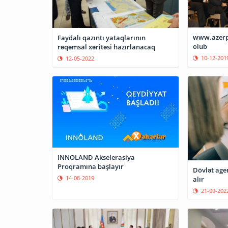
www.azerp.
Faydalı qazıntı yataqlarının
olub
rəqəmsal xəritəsi hazırlanacaq
10-12-201
12-05-2022
INNOLAND Akselerasiya
Proqramına başlayır
Dövlət age
14-08-2019
alır
21-09-202