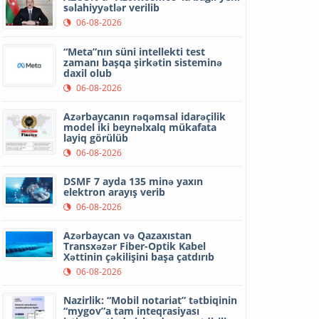
səlahiyyətlər verilib
06-08-2026
“Meta”nın süni intellekti test
zamanı başqa şirkətin sisteminə
daxil olub
06-08-2026
Azərbaycanın rəqəmsal idarəçilik
model iki beynəlxalq mükafata
layiq görülüb
06-08-2026
DSMF 7 ayda 135 minə yaxın
elektron arayış verib
06-08-2026
Azərbaycan və Qazaxıstan
Transxəzər Fiber-Optik Kabel
Xəttinin çəkilişini başa çatdırıb
06-08-2026
Nazirlik: “Mobil notariat” tətbiqinin
“mygov”a tam inteqrasiyası