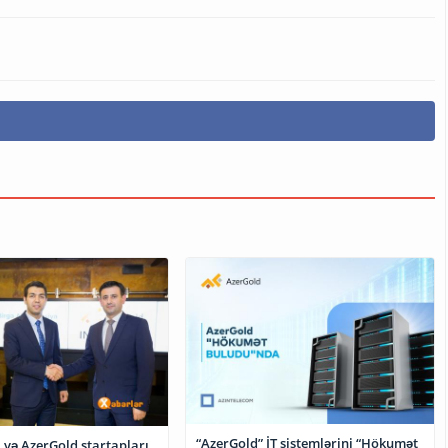
“AzerGold” İT sistemlərini “Hökumət
ə AzerGold startapları