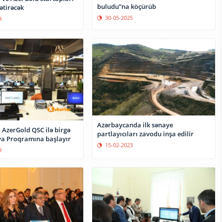
buludu”na köçürüb
ətirəcək
30-05-2025
9
Azərbaycanda ilk sənaye
zerGold QSC ilə birgə
partlayıcıları zavodu inşa edilir
ya Proqramına başlayır
15-02-2023
9