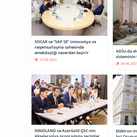
SOCAR və “SAP SE” innovasiya və
rəqəmsallaşma sahəsində
ADİU-da el
əməkdaşlığı nəzərdən keçirir
sisteminin 
12-06-2023
04-06-201
INNOLAND və AzerGold QSC-nin
Elektron in
Akselerasiya proqramına seçimlər
İşçi Qrupun 