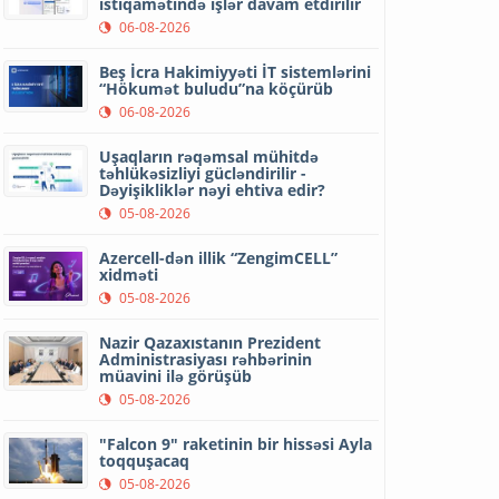
istiqamətində işlər davam etdirilir
06-08-2026
Beş İcra Hakimiyyəti İT sistemlərini
“Hökumət buludu”na köçürüb
06-08-2026
Uşaqların rəqəmsal mühitdə
təhlükəsizliyi gücləndirilir -
Dəyişikliklər nəyi ehtiva edir?
05-08-2026
Azercell-dən illik “ZengimCELL”
xidməti
05-08-2026
Nazir Qazaxıstanın Prezident
Administrasiyası rəhbərinin
müavini ilə görüşüb
05-08-2026
"Falcon 9" raketinin bir hissəsi Ayla
toqquşacaq
05-08-2026