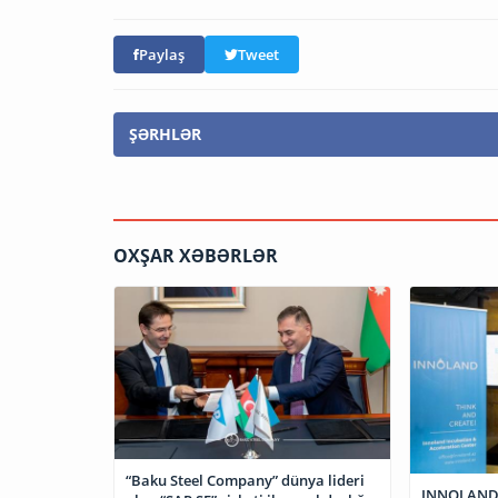
Paylaş
Tweet
ŞƏRHLƏR
OXŞAR XƏBƏRLƏR
“Baku Steel Company” dünya lideri
INNOLAND v