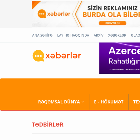
ANA SƏHİFƏ
LAYİHƏ HAQQINDA
ARXİV
XƏBƏRLƏR
ƏLA
RƏQƏMSAL DÜNYA
E - HÖKUMƏT
TE
TƏDBİRLƏR