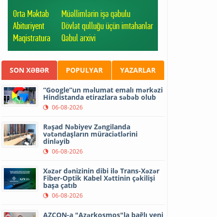
SON XƏBƏR
POPULYAR
YAZARLAR
“Google”un məlumat emalı mərkəzi
Hindistanda etirazlara səbəb olub
06-08-2026
Rəşad Nəbiyev Zəngilanda
vətəndaşların müraciətlərini
dinləyib
06-08-2026
Xəzər dənizinin dibi ilə Trans-Xəzər
Fiber-Optik Kabel Xəttinin çəkilişi
başa çatıb
06-08-2026
AZCON-a "Azərkosmos"la bağlı yeni