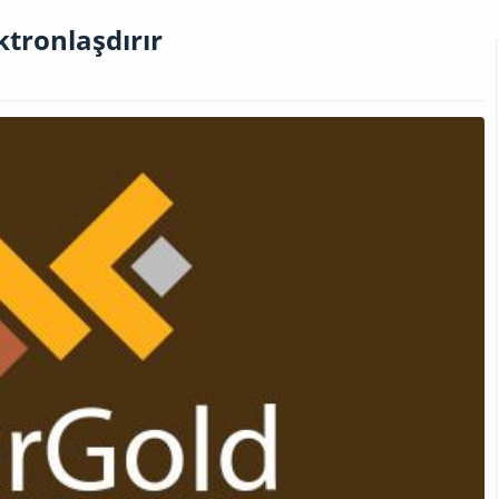
ktronlaşdırır