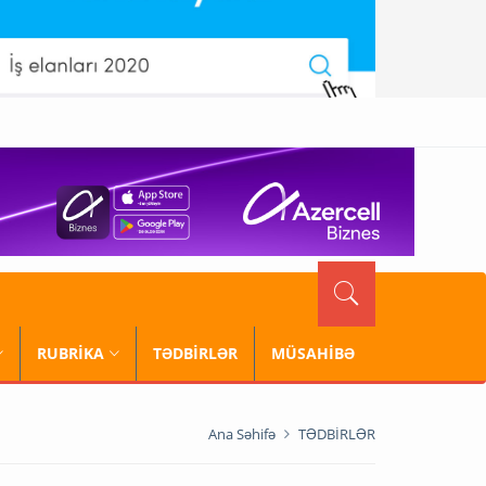
RUBRİKA
TƏDBİRLƏR
MÜSAHİBƏ
Ana Səhifə
TƏDBİRLƏR