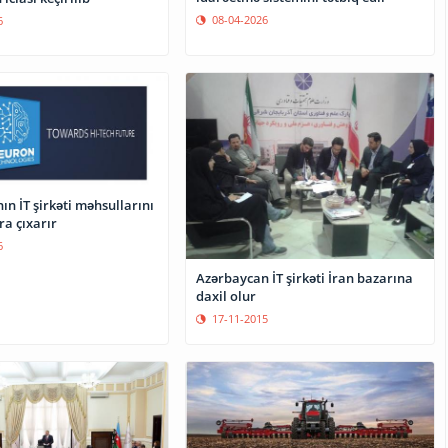
08-04-2026
6
n İT şirkəti məhsullarını
ra çıxarır
6
Azərbaycan İT şirkəti İran bazarına
daxil olur
17-11-2015