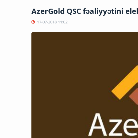
AzerGold QSC fəaliyyətini ele
17-07-2018
11:02