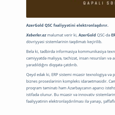
AzerGold QSC fəaliyyətini elektronlaşdırır.
Xeberler.az
məlumat verir ki,
AzerGold
QSC-də
E
dövriyyəsi sistemlərinin təqdimatı keçirilib.
Belə ki, tədbirdə informasiya kommunikasiya texnol
cəmiyyətdə maliyyə, təchizat, insan resursları və 
yaradıldığını diqqətə çatdırıb.
Qeyd edək ki, ERP sistemi müasir texnologiya və p
biznes proseslərinin kompleks idarəetməsidir. Cə
proqram təminatı həm Azərbaycanın aparıcı istehsal
istifadə olunur. Bu müasir və innovativ sistemləri
fəaliyyətinin elektronlaşdırılması ilə yanaşı, şəffa