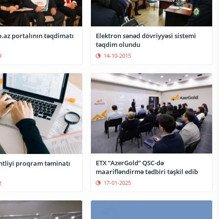
az portalının təqdimatı
Elektron sənəd dövriyyəsi sistemi
təqdim olundu
9
14-10-2015
ETX “AzerGold” QSC-də
ntliyi proqram təminatı
maarifləndirmə tədbiri təşkil edib
17-01-2025
2