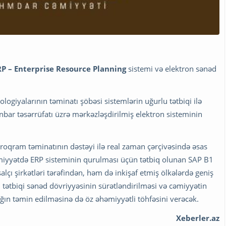
RP –
Enterprise Resource Planning
sistemi və elektron sənəd
ogiyalarının təminatı şöbəsi sistemlərin uğurlu tətbiqi ilə
anbar təsərrüfatı üzrə mərkəzləşdirilmiş elektron sisteminin
roqram təminatının dəstəyi ilə real zaman çərçivəsində əsas
miyyətdə ERP sisteminin qurulması üçün tətbiq olunan SAP B1
çı şirkətləri tərəfindən, həm də inkişaf etmiş ölkələrdə geniş
n tətbiqi sənəd dövriyyəsinin sürətləndirilməsi və cəmiyyətin
flığın təmin edilməsinə də öz əhəmiyyətli töhfəsini verəcək.
Xeberler.az