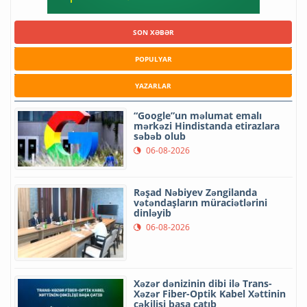
SON XƏBƏR
POPULYAR
YAZARLAR
“Google”un məlumat emalı
mərkəzi Hindistanda etirazlara
səbəb olub
06-08-2026
Rəşad Nəbiyev Zəngilanda
vətəndaşların müraciətlərini
dinləyib
06-08-2026
Xəzər dənizinin dibi ilə Trans-
Xəzər Fiber-Optik Kabel Xəttinin
çəkilişi başa çatıb