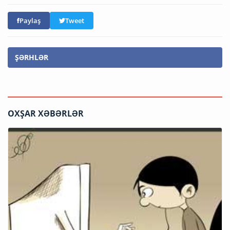
Paylaş
Tweet
ŞƏRHLƏR
OXŞAR XƏBƏRLƏR