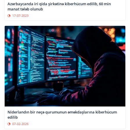
Azərbaycanda iri qida şirkətinə kiberhücum edilib, 60 min
manat tələb olunub
17-07-2023
Niderlandın bir neçə qurumunun əməkdaşlarına kiberhücum
edilib
07-02-2026