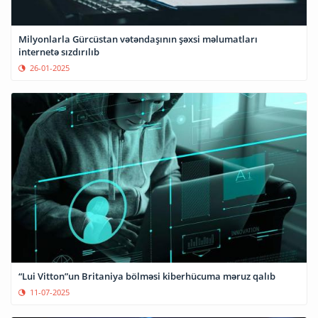
Milyonlarla Gürcüstan vətəndaşının şəxsi məlumatları
internetə sızdırılıb
26-01-2025
“Lui Vitton”un Britaniya bölməsi kiberhücuma məruz qalıb
11-07-2025