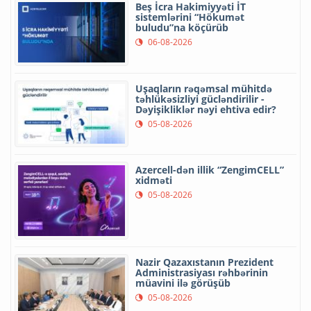
Beş İcra Hakimiyyəti İT
sistemlərini “Hökumət
buludu”na köçürüb
06-08-2026
Uşaqların rəqəmsal mühitdə
təhlükəsizliyi gücləndirilir -
Dəyişikliklər nəyi ehtiva edir?
05-08-2026
Azercell-dən illik “ZengimCELL”
xidməti
05-08-2026
Nazir Qazaxıstanın Prezident
Administrasiyası rəhbərinin
müavini ilə görüşüb
05-08-2026