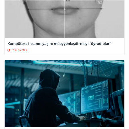
Kompüterə insanın yaşını müəyyənləşdirməyi “öyrədiblər”
29-09-2008