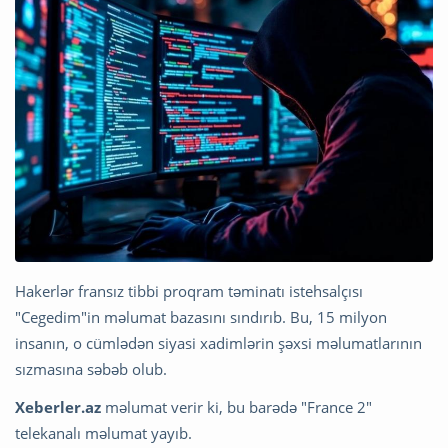
Hakerlər fransız tibbi proqram təminatı istehsalçısı
"Cegedim"in məlumat bazasını sındırıb. Bu, 15 milyon
insanın, o cümlədən siyasi xadimlərin şəxsi məlumatlarının
sızmasına səbəb olub.
Xeberler.az
məlumat verir ki, bu barədə "France 2"
telekanalı məlumat yayıb.