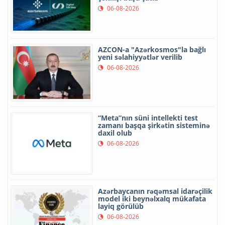
06-08-2026
AZCON-a "Azərkosmos"la bağlı
yeni səlahiyyətlər verilib
06-08-2026
“Meta”nın süni intellekti test
zamanı başqa şirkətin sisteminə
daxil olub
06-08-2026
Azərbaycanın rəqəmsal idarəçilik
model iki beynəlxalq mükafata
layiq görülüb
06-08-2026