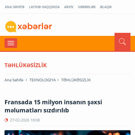
ANA SƏHİFƏ
LAYİHƏ HAQQINDA
ARXİV
XƏBƏRLƏR
ƏLAQƏ
TƏHLÜKƏSİZLİK
Ana Səhifə
TEXNOLOGİYA
TƏHLÜKƏSİZLİK
Fransada 15 milyon insanın şəxsi
məlumatları sızdırılıb
27-02-2026
18:08