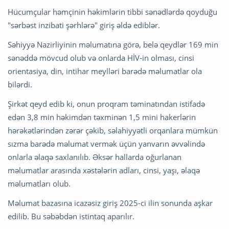
Hücumçular həmçinin həkimlərin tibbi sənədlərdə qoyduğu
"sərbəst inzibati şərhlərə" giriş əldə ediblər.
Səhiyyə Nazirliyinin məlumatına görə, belə qeydlər 169 min
sənəddə mövcud olub və onlarda HİV-in olması, cinsi
orientasiya, din, intihar meylləri barədə məlumatlar ola
bilərdi.
Şirkət qeyd edib ki, onun proqram təminatından istifadə
edən 3,8 min həkimdən təxminən 1,5 mini hakerlərin
hərəkətlərindən zərər çəkib, səlahiyyətli orqanlara mümkün
sızma barədə məlumat vermək üçün yanvarın əvvəlində
onlarla əlaqə saxlanılıb. Əksər hallarda oğurlanan
məlumatlar arasında xəstələrin adları, cinsi, yaşı, əlaqə
məlumatları olub.
Məlumat bazasına icazəsiz giriş 2025-ci ilin sonunda aşkar
edilib. Bu səbəbdən istintaq aparılır.