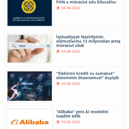
FHN-ə müraciət edə biləcəklər
04-08-2026
İqtisadiyyat Nazirliyinin
xidmətlərinə 13 milyondan artıq
müraciət olub
03-08-2026
"Elektron kredit və zəmanət"
sisteminin Əsasnaməsi" dəyişib
03-08-2026
“Alibaba” yeni AI modelini
təqdim edib
03-08-2026