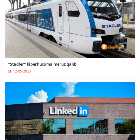
"Stadler" kiberhücuma məruz qalıb
12-05-2020