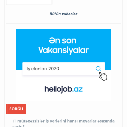
Bütün xəbərlər
SORĞU
İT mütəxəssislər iş yerlərini hansı meyarlar əsasında
seçir ?