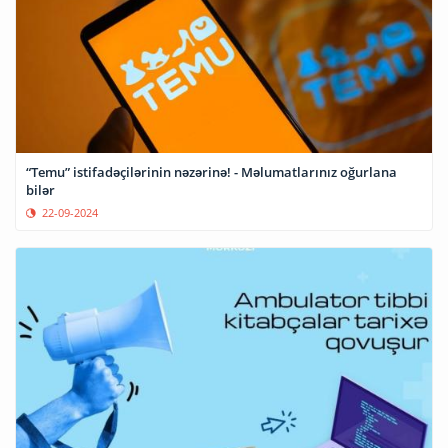
“Temu” istifadəçilərinin nəzərinə! - Məlumatlarınız oğurlana
bilər
22-09-2024