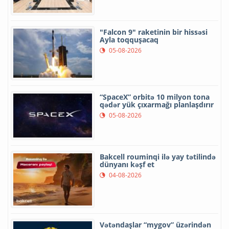
"Falcon 9" raketinin bir hissəsi
Ayla toqquşacaq
05-08-2026
“SpaceX” orbitə 10 milyon tona
qədər yük çıxarmağı planlaşdırır
05-08-2026
Bakcell rouminqi ilə yay tətilində
dünyanı kəşf et
04-08-2026
Vətəndaşlar “mygov” üzərindən