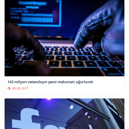
143 milyon vətəndaşın şəxsi məlumatı oğurlandı
08-09-2017