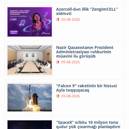
Azercell-dən illik “ZengimCELL”
xidməti
05-08-2026
Nazir Qazaxıstanın Prezident
Administrasiyası rəhbərinin
müavini ilə görüşüb
05-08-2026
"Falcon 9" raketinin bir hissəsi
Ayla toqquşacaq
05-08-2026
“SpaceX” orbitə 10 milyon tona
qədər yük çıxarmağı planlaşdırır