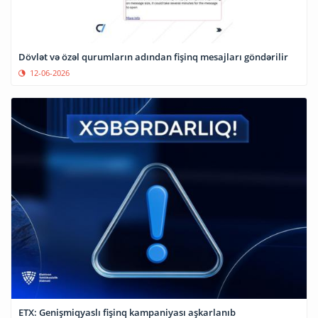
Dövlət və özəl qurumların adından fişinq mesajları göndərilir
12-06-2026
ETX: Genişmiqyaslı fişinq kampaniyası aşkarlanıb