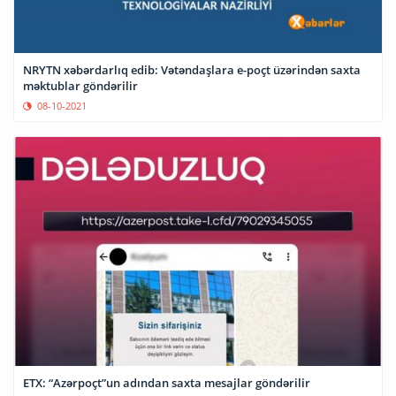
NRYTN xəbərdarlıq edib: Vətəndaşlara e-poçt üzərindən saxta
məktublar göndərilir
08-10-2021
ETX: “Azərpoçt”un adından saxta mesajlar göndərilir