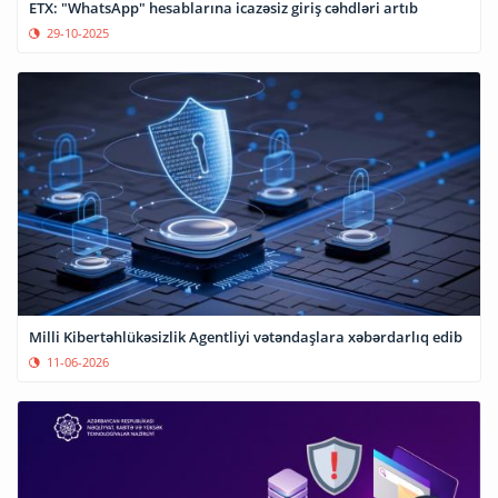
ETX: "WhatsApp" hesablarına icazəsiz giriş cəhdləri artıb
29-10-2025
Milli Kibertəhlükəsizlik Agentliyi vətəndaşlara xəbərdarlıq edib
11-06-2026