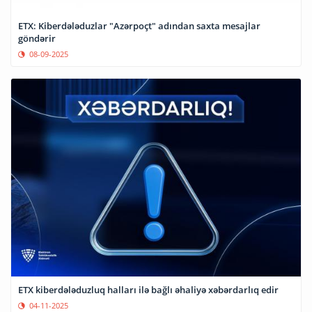
ETX: Kiberdələduzlar "Azərpoçt" adından saxta mesajlar
göndərir
08-09-2025
ETX kiberdələduzluq halları ilə bağlı əhaliyə xəbərdarlıq edir
04-11-2025