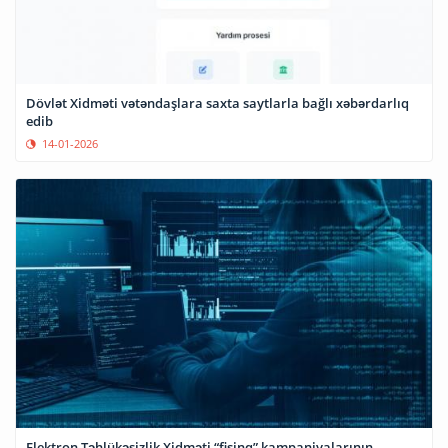
Dövlət Xidməti vətəndaşlara saxta saytlarla bağlı xəbərdarlıq
edib
14-01-2026
Elektron Təhlükəsizlik Xidməti “fişinq” kampaniyalarının