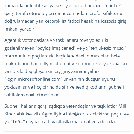
zamanda autentifikasiya sessiyasına aid brauzer "cookie"
qarşı tərəfə ötürülür, bu da hücum edən tərəfə ikifaktorlu
doğrulamadan yan keçərək istifadəçi hesabına icazəsiz giriş
imkanı yaradır.
Agentlik vətəndaşlara və təşkilatlara tövsiyə edir ki,
gözlənilməyən "paylaşılmış sənəd" və ya "təhlükəsiz mesaj"
məzmunlu e-poçtlardakı keçidlərə daxil olmasınlar, belə
məktubların həqiqiliyini alternativ kommunikasiya kanalları
vasitəsilə dəqiqləşdirsinlər, giriş zamanı yalnız
"login.microsoftonline.com" ünvanının düzgünlüyünü
yoxlasınlar və heç bir halda şifr və təsdiq kodlarını şübhəli
səhifələrə daxil etməsinlər.
Şübhəli hallarla qarşılaşdıqda vətəndaşlar və təşkilatlar Milli
Kibertəhlükəsizlik Agentliyinə
info@cert.az
elektron poçtu və
ya "1654" qaynar xətti vasitəsilə məlumat verə bilərlər.