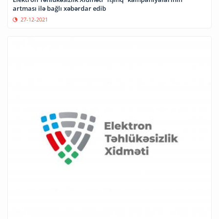
artması ilə bağlı xəbərdar edib
27-12-2021