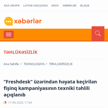
ANA SƏHİFƏ
LAYİHƏ HAQQINDA
ARXİV
XƏBƏRLƏR
ƏLAQƏ
TƏHLÜKƏSİZLİK
Ana Səhifə
TEXNOLOGİYA
TƏHLÜKƏSİZLİK
"Freshdesk" üzərindən həyata keçirilən
fişinq kampaniyasının texniki təhlili
açıqlanıb
17-06-2026
17:49