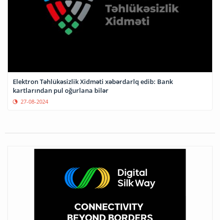
Elektron Təhlükəsizlik Xidməti xəbərdarlq edib: Bank
kartlarından pul oğurlana bilər
27-08-2024