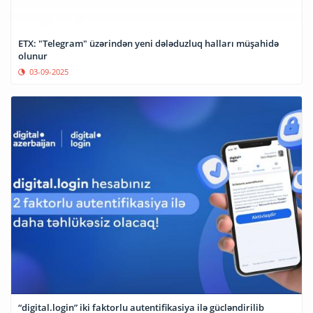
ETX: "Telegram" üzərindən yeni dələduzluq halları müşahidə
olunur
03-09-2025
“digital.login” iki faktorlu autentifikasiya ilə gücləndirilib