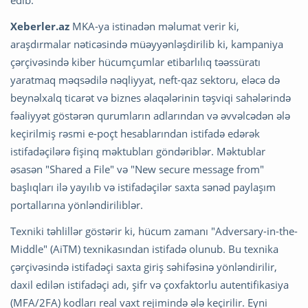
edib.
Xeberler.az
MKA-ya istinadən məlumat verir ki,
araşdırmalar nəticəsində müəyyənləşdirilib ki, kampaniya
çərçivəsində kiber hücumçumlar etibarlılıq təəssüratı
yaratmaq məqsədilə nəqliyyat, neft-qaz sektoru, eləcə də
beynəlxalq ticarət və biznes əlaqələrinin təşviqi sahələrində
fəaliyyət göstərən qurumların adlarından və əvvəlcədən ələ
keçirilmiş rəsmi e-poçt hesablarından istifadə edərək
istifadəçilərə fişinq məktubları göndəriblər. Məktublar
əsasən "Shared a File" və "New secure message from"
başlıqları ilə yayılıb və istifadəçilər saxta sənəd paylaşım
portallarına yönləndiriliblər.
Texniki təhlillər göstərir ki, hücum zamanı "Adversary-in-the-
Middle" (AiTM) texnikasından istifadə olunub. Bu texnika
çərçivəsində istifadəçi saxta giriş səhifəsinə yönləndirilir,
daxil edilən istifadəçi adı, şifr və çoxfaktorlu autentifikasiya
(MFA/2FA) kodları real vaxt rejimində ələ keçirilir. Eyni