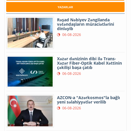
YAZARLAR
Rəşad Nəbiyev Zəngilanda
vətəndaşların müraciətlərini
dinləyib
06-08-2026
Xəzər dənizinin dibi ilə Trans-
Xəzər Fiber-Optik Kabel Xəttinin
çəkilişi başa çatıb
06-08-2026
AZCON-a "Azərkosmos"la bağlı
yeni səlahiyyətlər verilib
06-08-2026