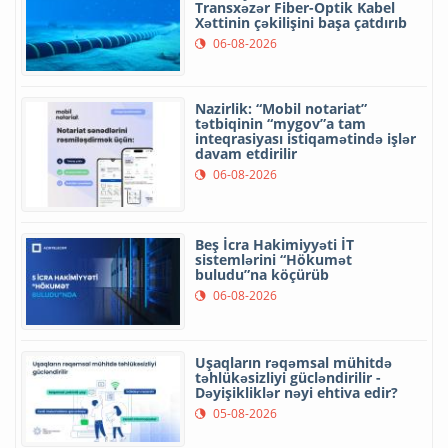
Transxəzər Fiber-Optik Kabel
Xəttinin çəkilişini başa çatdırıb
06-08-2026
Nazirlik: “Mobil notariat”
tətbiqinin “mygov”a tam
inteqrasiyası istiqamətində işlər
davam etdirilir
06-08-2026
Beş İcra Hakimiyyəti İT
sistemlərini “Hökumət
buludu”na köçürüb
06-08-2026
Uşaqların rəqəmsal mühitdə
təhlükəsizliyi gücləndirilir -
Dəyişikliklər nəyi ehtiva edir?
05-08-2026