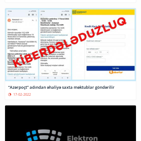
“Azərpoçt” adından əhaliyə saxta məktublar göndərilir
17-02-2022