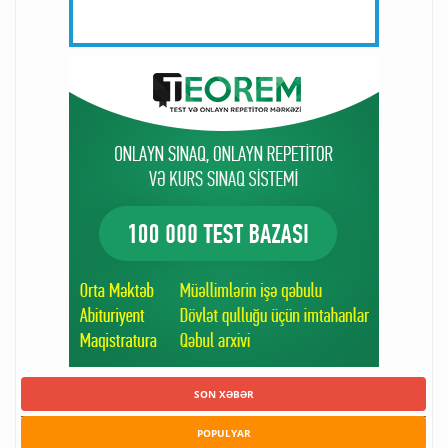
SON XƏBƏR
POPULYAR