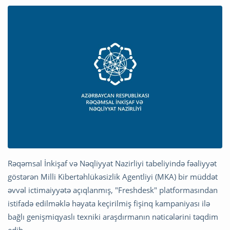
Rəqəmsal İnkişaf və Nəqliyyat Nazirliyi tabeliyində fəaliyyət
göstərən Milli Kibertəhlükəsizlik Agentliyi (MKA) bir müddət
əvvəl ictimaiyyətə açıqlanmış, "Freshdesk" platformasından
istifadə edilməklə həyata keçirilmiş fişinq kampaniyası ilə
bağlı genişmiqyaslı texniki araşdırmanın nəticələrini təqdim