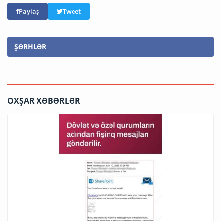
Paylaş
Tweet
ŞƏRHLƏR
OXŞAR XƏBƏRLƏR