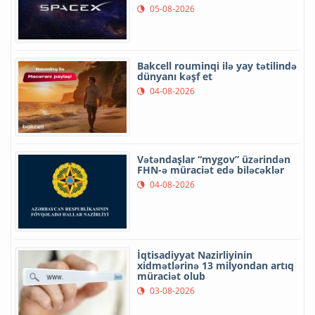
05-08-2026
Bakcell rouminqi ilə yay tətilində
dünyanı kəşf et
04-08-2026
Vətəndaşlar “mygov” üzərindən
FHN-ə müraciət edə biləcəklər
04-08-2026
İqtisadiyyat Nazirliyinin
xidmətlərinə 13 milyondan artıq
müraciət olub
03-08-2026