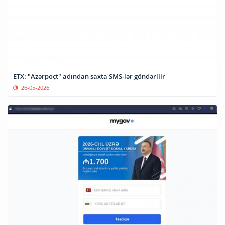
ETX: "Azərpoçt" adından saxta SMS-lər göndərilir
26-05-2026