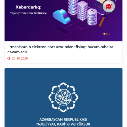
Ermənistanın elektron poçt üzərindən “fişinq” hücum cəhdləri
davam edir
20-10-2020