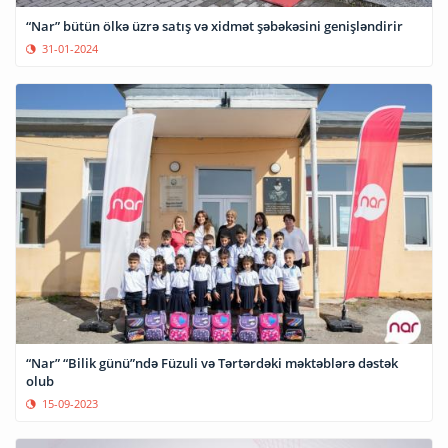
“Nar” bütün ölkə üzrə satış və xidmət şəbəkəsini genişləndirir
31-01-2024
“Nar” “Bilik günü”ndə Füzuli və Tərtərdəki məktəblərə dəstək
olub
15-09-2023