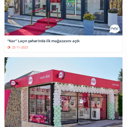
“Nar” Laçın şəhərində ilk mağazasını açdı
25-11-2023