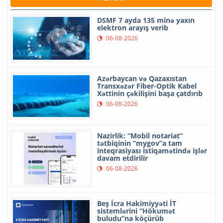
DSMF 7 ayda 135 minə yaxın
elektron arayış verib
06-08-2026
Azərbaycan və Qazaxıstan
Transxəzər Fiber-Optik Kabel
Xəttinin çəkilişini başa çatdırıb
06-08-2026
Nazirlik: “Mobil notariat”
tətbiqinin “mygov”a tam
inteqrasiyası istiqamətində işlər
davam etdirilir
06-08-2026
Beş İcra Hakimiyyəti İT
sistemlərini “Hökumət
buludu”na köçürüb