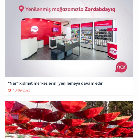
“Nar” xidmət mərkəzlərini yeniləməyə davam edir
13-09-2023