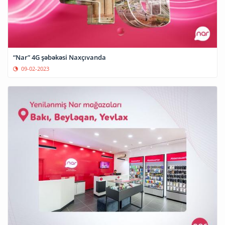
“Nar” 4G şəbəkəsi Naxçıvanda
09-02-2023