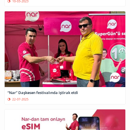
10-03-2023
“Nar” Daşkəsən festivalında iştirak etdi
22-07-2025