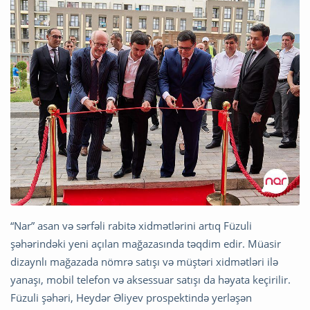
“Nar” asan və sərfəli rabitə xidmətlərini artıq Füzuli
şəhərindəki yeni açılan mağazasında təqdim edir. Müasir
dizaynlı mağazada nömrə satışı və müştəri xidmətləri ilə
yanaşı, mobil telefon və aksessuar satışı da həyata keçirilir.
Füzuli şəhəri, Heydər Əliyev prospektində yerləşən