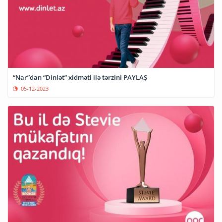
“Nar”dan “Dinlət” xidməti ilə tərzini PAYLAŞ
05-12-2023