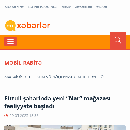
ANA SƏHİFƏ
LAYİHƏ HAQQINDA
ARXİV
XƏBƏRLƏR
ƏLAQƏ
MOBİL RABİTƏ
Ana Səhifə
TELEKOM VƏ NƏQLİYYAT
MOBİL RABİTƏ
Füzuli şəhərində yeni “Nar” mağazası
fəaliyyətə başladı
29-05-2025
18:32