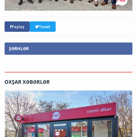
Paylaş
Tweet
ŞƏRHLƏR
OXŞAR XƏBƏRLƏR