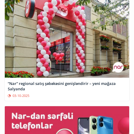
“Nar” regional satış şəbəkəsini genişləndirir – yeni mağaza
Salyanda
03-10-2025