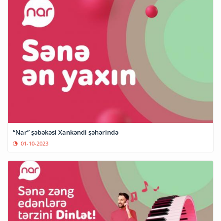
“Nar” şəbəkəsi Xankəndi şəhərində
01-10-2023