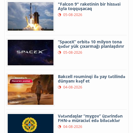
"Falcon 9" raketinin bir hissəsi
Ayla toqquşacaq
05-08-2026
“SpaceX” orbitə 10 milyon tona
qədər yük çıxarmağı planlaşdırır
05-08-2026
Bakcell rouminqi ilə yay tətilində
dünyanı kəşf et
04-08-2026
Vətəndaşlar “mygov” üzərindən
FHN-ə müraciət edə biləcəklər
04-08-2026