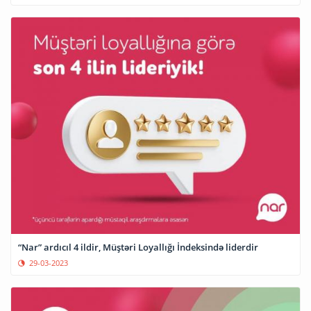
“Nar” ardıcıl 4 ildir, Müştəri Loyallığı İndeksində liderdir
29-03-2023