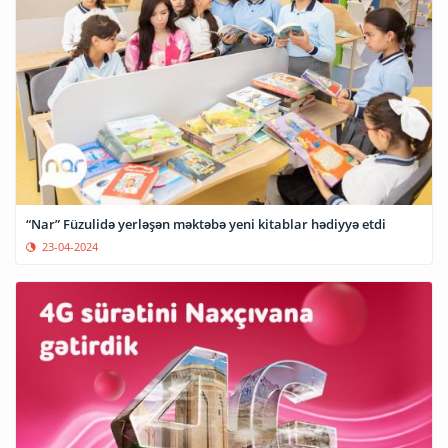
“Nar” Füzulidə yerləşən məktəbə yeni kitablar hədiyyə etdi
23-04-2024