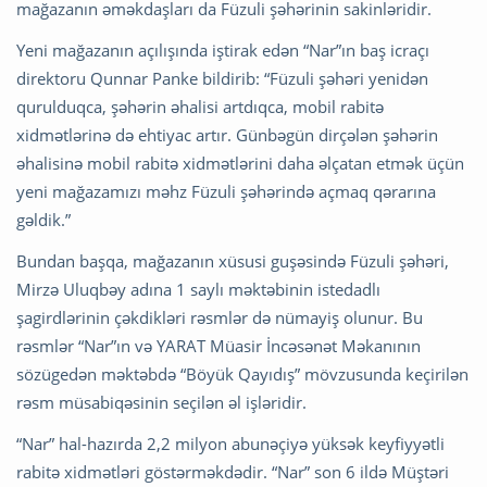
mağazanın əməkdaşları da Füzuli şəhərinin sakinləridir.
Yeni mağazanın açılışında iştirak edən “Nar”ın baş icraçı
direktoru Qunnar Panke bildirib: “Füzuli şəhəri yenidən
qurulduqca, şəhərin əhalisi artdıqca, mobil rabitə
xidmətlərinə də ehtiyac artır. Günbəgün dirçələn şəhərin
əhalisinə mobil rabitə xidmətlərini daha əlçatan etmək üçün
yeni mağazamızı məhz Füzuli şəhərində açmaq qərarına
gəldik.”
Bundan başqa, mağazanın xüsusi guşəsində Füzuli şəhəri,
Mirzə Uluqbəy adına 1 saylı məktəbinin istedadlı
şagirdlərinin çəkdikləri rəsmlər də nümayiş olunur. Bu
rəsmlər “Nar”ın və YARAT Müasir İncəsənət Məkanının
sözügedən məktəbdə “Böyük Qayıdış” mövzusunda keçirilən
rəsm müsabiqəsinin seçilən əl işləridir.
“Nar” hal-hazırda 2,2 milyon abunəçiyə yüksək keyfiyyətli
rabitə xidmətləri göstərməkdədir. “Nar” son 6 ildə Müştəri