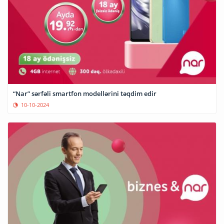
“Nar” sərfəli smartfon modellərini təqdim edir
10-10-2024