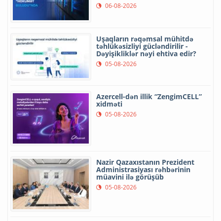
06-08-2026
Uşaqların rəqəmsal mühitdə
təhlükəsizliyi gücləndirilir -
Dəyişikliklər nəyi ehtiva edir?
05-08-2026
Azercell-dən illik “ZengimCELL”
xidməti
05-08-2026
Nazir Qazaxıstanın Prezident
Administrasiyası rəhbərinin
müavini ilə görüşüb
05-08-2026