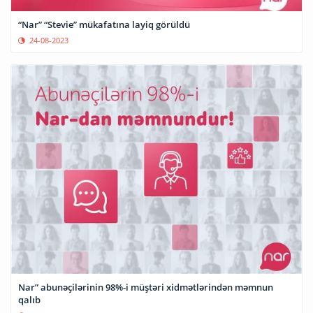
“Nar” “Stevie” mükafatına layiq görüldü
24-08-2023
Nar” abunəçilərinin 98%-i müştəri xidmətlərindən məmnun
qalıb