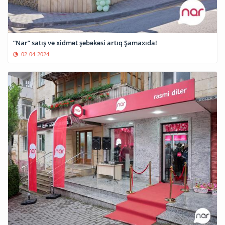
“Nar” satış və xidmət şəbəkəsi artıq Şamaxıda!
02-04-2024