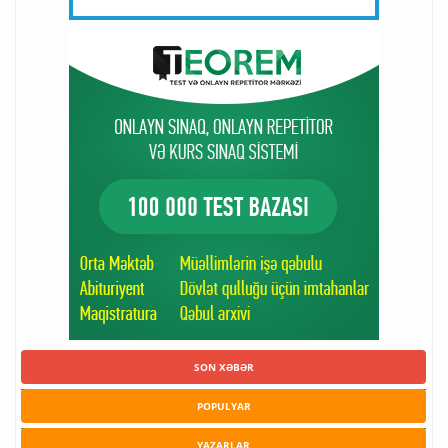
SON XƏBƏR
POPULYAR
YAZARLAR