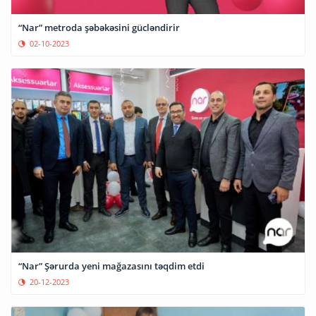
“Nar” metroda şəbəkəsini gücləndirir
02-10-2023
“Nar” Şərurda yeni mağazasını təqdim etdi
20-12-2023