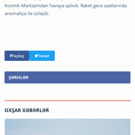
Kosmik Mərkəzindən havaya qalxıb. Raket gecə saatlarında
anomaliya ilə üzləşib.
Paylaş
Tweet
ŞƏRHLƏR
OXŞAR XƏBƏRLƏR