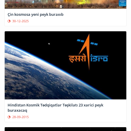
Çin kosmosa yeni peyk buraxıb
30-12-2025
Hindistan Kosmik Tədqiqatlar Təşkilatı 23 xarici peyk
buraxacaq
28-09-2015