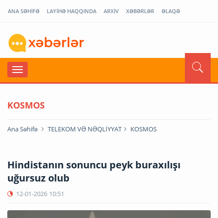
ANA SƏHİFƏ
LAYİHƏ HAQQINDA
ARXİV
XƏBƏRLƏR
ƏLAQƏ
KOSMOS
Ana Səhifə
TELEKOM VƏ NƏQLİYYAT
KOSMOS
Hindistanın sonuncu peyk buraxılışı
uğursuz olub
12-01-2026
10:51