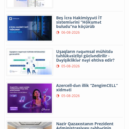
Beş İcra Hakimiyyəti İT
sistemlərini “Hökumət
buludu”na köçürüb
06-08-2026
Uşaqların rəqəmsal mühitdə
təhlükəsizliyi gücləndirilir -
Dəyişikliklər nəyi ehtiva edir?
05-08-2026
Azercell-dən illik “ZengimCELL”
xidməti
05-08-2026
Nazir Qazaxıstanın Prezident
Administrasiyası rəhbərinin