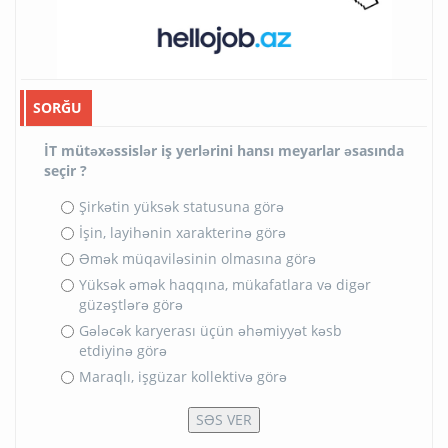
SORĞU
İT mütəxəssislər iş yerlərini hansı meyarlar əsasında
seçir ?
Şirkətin yüksək statusuna görə
İşin, layihənin xarakterinə görə
Əmək müqaviləsinin olmasına görə
Yüksək əmək haqqına, mükafatlara və digər
güzəştlərə görə
Gələcək karyerası üçün əhəmiyyət kəsb
etdiyinə görə
Maraqlı, işgüzar kollektivə görə