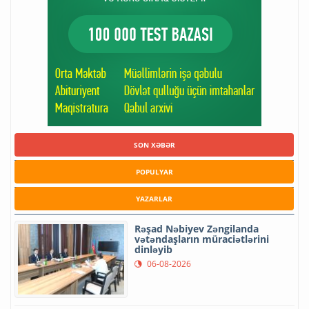
SON XƏBƏR
POPULYAR
YAZARLAR
Rəşad Nəbiyev Zəngilanda
vətəndaşların müraciətlərini
dinləyib
06-08-2026