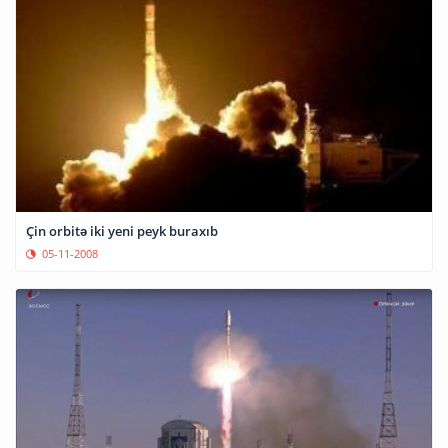
Çin orbitə iki yeni peyk buraxıb
05-11-2008