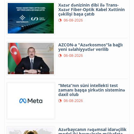
Xəzər dənizinin dibi ilə Trans-
Xəzər Fiber-Optik Kabel Xəttinin
çəkilişi başa çatıb
06-08-2026
AZCON-a "Azərkosmos"la bağlı
yeni səlahiyyətlər verilib
06-08-2026
“Meta”nın süni intellekti test
zamanı başqa şirkətin sisteminə
daxil olub
06-08-2026
Azərbaycanın rəqəmsal idarəçilik
model iki beynəlxalq mükafata