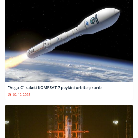
"Vega-C" raketi KOMPSAT-7 peykini orbitə çıxarıb
02-12-2025