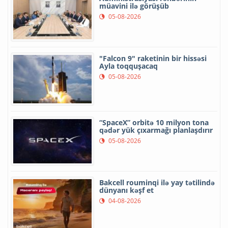
müavini ilə görüşüb
05-08-2026
"Falcon 9" raketinin bir hissəsi
Ayla toqquşacaq
05-08-2026
“SpaceX” orbitə 10 milyon tona
qədər yük çıxarmağı planlaşdırır
05-08-2026
Bakcell rouminqi ilə yay tətilində
dünyanı kəşf et
04-08-2026