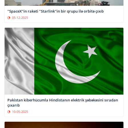
"SpaceX"in raketi "Starlink"in bir qrupu ilə orbitə çıxıb
05-12-2025
Pakistan kiberhücumla Hindistanın elektrik şəbəkəsini sıradan
çıxarıb
10-05-2025