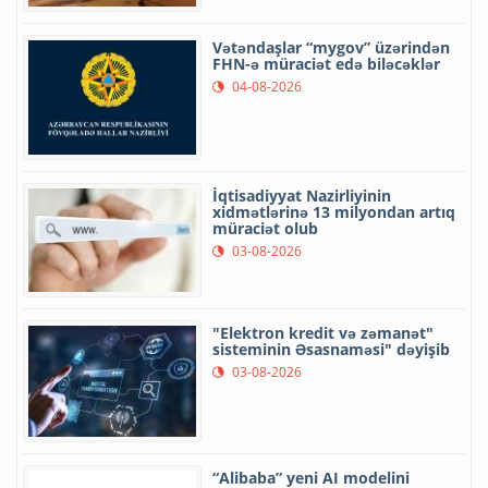
Vətəndaşlar “mygov” üzərindən
FHN-ə müraciət edə biləcəklər
04-08-2026
İqtisadiyyat Nazirliyinin
xidmətlərinə 13 milyondan artıq
müraciət olub
03-08-2026
"Elektron kredit və zəmanət"
sisteminin Əsasnaməsi" dəyişib
03-08-2026
“Alibaba” yeni AI modelini