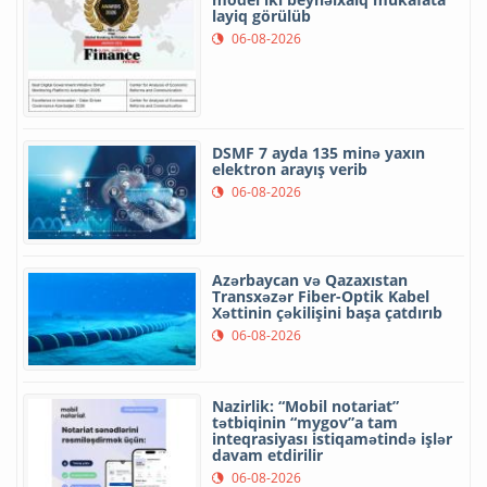
layiq görülüb
06-08-2026
DSMF 7 ayda 135 minə yaxın
elektron arayış verib
06-08-2026
Azərbaycan və Qazaxıstan
Transxəzər Fiber-Optik Kabel
Xəttinin çəkilişini başa çatdırıb
06-08-2026
Nazirlik: “Mobil notariat”
tətbiqinin “mygov”a tam
inteqrasiyası istiqamətində işlər
davam etdirilir
06-08-2026