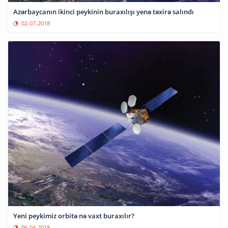
Azərbaycanın ikinci peykinin buraxılışı yenə təxirə salındı
02-07-2018
Yeni peykimiz orbitə nə vaxt buraxılır?
06-04-2018