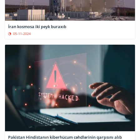
İran kosmosa iki peyk buraxıb
05-11-2024
Pakistan Hindistanın kiberhücum cəhdlərinin qarşısını alıb