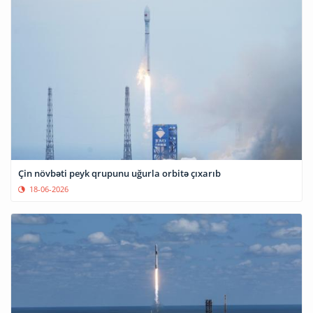
Çin növbəti peyk qrupunu uğurla orbitə çıxarıb
18-06-2026