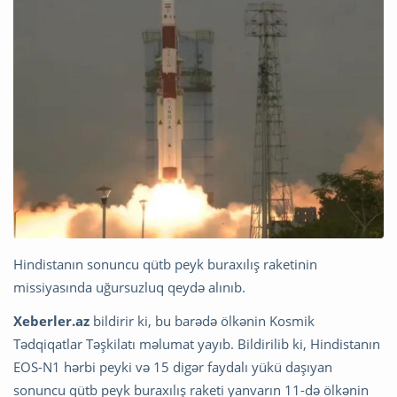
Hindistanın sonuncu qütb peyk buraxılış raketinin
missiyasında uğursuzluq qeydə alınıb.
Xeberler.az
bildirir ki, bu barədə ölkənin Kosmik
Tədqiqatlar Təşkilatı məlumat yayıb. Bildirilib ki, Hindistanın
EOS-N1 hərbi peyki və 15 digər faydalı yükü daşıyan
sonuncu qütb peyk buraxılış raketi yanvarın 11-də ölkənin