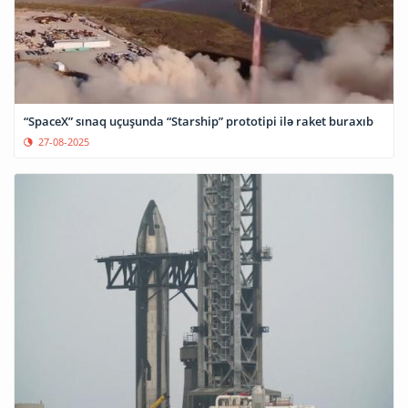
“SpaceX” sınaq uçuşunda “Starship” prototipi ilə raket buraxıb
27-08-2025