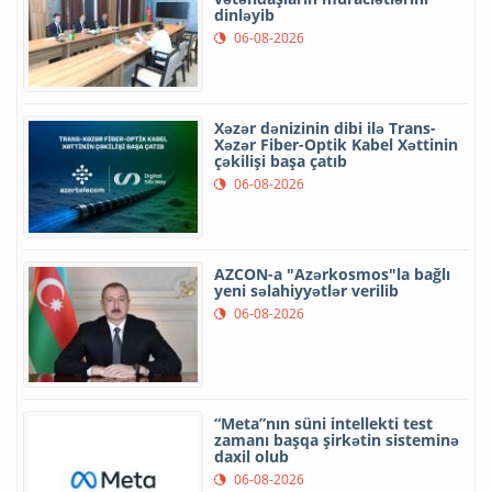
dinləyib
06-08-2026
Xəzər dənizinin dibi ilə Trans-
Xəzər Fiber-Optik Kabel Xəttinin
çəkilişi başa çatıb
06-08-2026
AZCON-a "Azərkosmos"la bağlı
yeni səlahiyyətlər verilib
06-08-2026
“Meta”nın süni intellekti test
zamanı başqa şirkətin sisteminə
daxil olub
06-08-2026