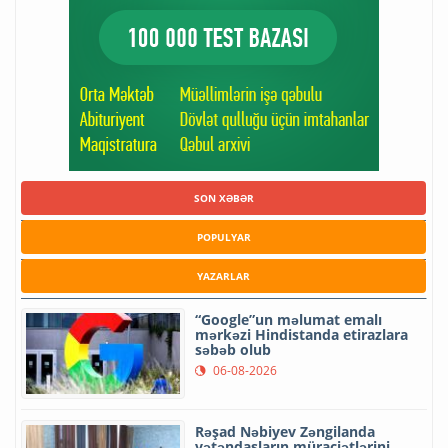
SON XƏBƏR
POPULYAR
YAZARLAR
“Google”un məlumat emalı
mərkəzi Hindistanda etirazlara
səbəb olub
06-08-2026
Rəşad Nəbiyev Zəngilanda
vətəndaşların müraciətlərini