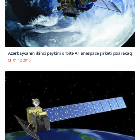
Azərbaycanın ikinci peykini orbitə Arianespace şirkəti çıxaracaq
01-12-2015