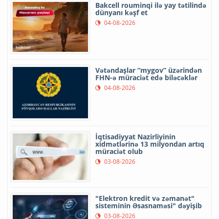
Bakcell rouminqi ilə yay tətilində
dünyanı kəşf et
04-08-2026
Vətəndaşlar “mygov” üzərindən
FHN-ə müraciət edə biləcəklər
04-08-2026
İqtisadiyyat Nazirliyinin
xidmətlərinə 13 milyondan artıq
müraciət olub
03-08-2026
"Elektron kredit və zəmanət"
sisteminin Əsasnaməsi" dəyişib
03-08-2026