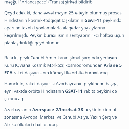
məşğul "Arianespace” (Fransa) şirkəti bildirib.
Qeyd edək ki, daha əvvəl mayın 25-ə təyin olunmuş proses
Hindistanın kosmik-tədqiqat təşkilatının
GSAT-11
peykində
aparılan texniki yoxlamalarla əlaqədar yay aylarına
keçirilmişdi. Peykin buraxılışının sentyabrın 1-ci həftəsi üçün
planlaşdırıldığı qeyd olunur.
Belə ki, peyk Cənubi Amerikanın şimal-şərqində yerləşən
Kuru (Qviana Kosmik Mərkəzi) kosmodromundan
Ariane 5
ECA
raket daşıyıcısının köməyi ilə orbitə buraxılacaq.
Həmçinin, raket daşıyıcısı Azərbaycanın peykindən başqa,
eyni vaxtda orbitə Hindistanın
GSAT-11
rabitə peykini də
çıxaracaq.
Azərbaycanın
Azerspace-2/Intelsat 38
peykinin xidmət
zonasına Avropa, Mərkəzi və Cənubi Asiya, Yaxın Şərq və
Afrika ölkələri daxil olacaq.