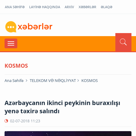
ANA SƏHİFƏ
LAYİHƏ HAQQINDA
ARXİV
XƏBƏRLƏR
ƏLAQƏ
KOSMOS
Ana Səhifə
TELEKOM VƏ NƏQLİYYAT
KOSMOS
Azərbaycanın ikinci peykinin buraxılışı
yenə təxirə salındı
02-07-2018
11:23