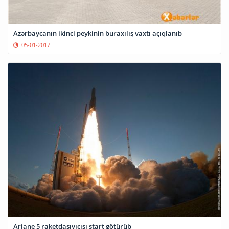
Azərbaycanın ikinci peykinin buraxılış vaxtı açıqlanıb
05-01-2017
Ariane 5 raketdaşıyıcısı start götürüb