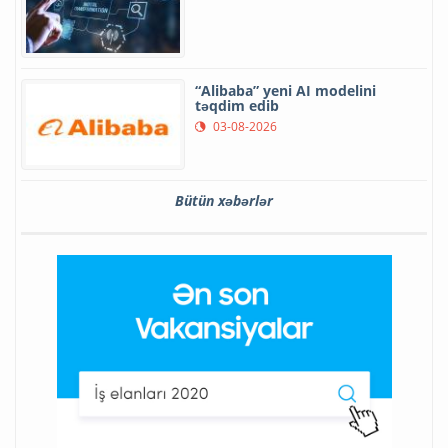
“Alibaba” yeni AI modelini
təqdim edib
03-08-2026
Bütün xəbərlər