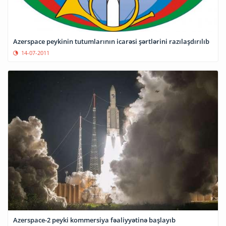
Azerspace peykinin tutumlarının icarəsi şərtlərini razılaşdırılıb
14-07-2011
Azerspace-2 peyki kommersiya fəaliyyətinə başlayıb