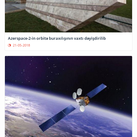
Azerspace-2-in orbitə buraxılışının vaxtı dəyişdirilib
21-05-2018