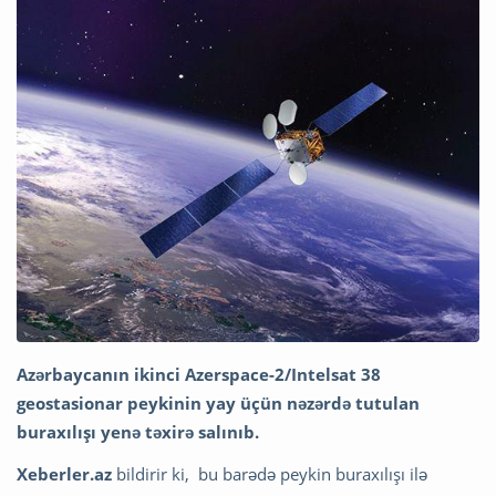
Azərbaycanın ikinci Azerspace-2/Intelsat 38
geostasionar peykinin yay üçün nəzərdə tutulan
buraxılışı yenə təxirə salınıb.
Xeberler.az
bildirir ki, bu barədə peykin buraxılışı ilə