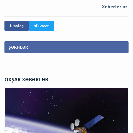
Xeberler.az
Paylaş
Tweet
ŞƏRHLƏR
OXŞAR XƏBƏRLƏR