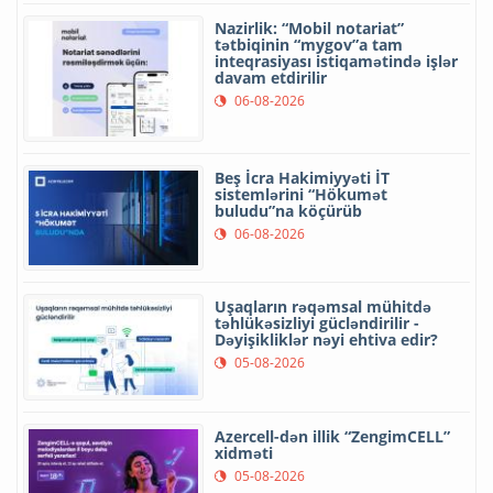
Nazirlik: “Mobil notariat”
tətbiqinin “mygov”a tam
inteqrasiyası istiqamətində işlər
davam etdirilir
06-08-2026
Beş İcra Hakimiyyəti İT
sistemlərini “Hökumət
buludu”na köçürüb
06-08-2026
Uşaqların rəqəmsal mühitdə
təhlükəsizliyi gücləndirilir -
Dəyişikliklər nəyi ehtiva edir?
05-08-2026
Azercell-dən illik “ZengimCELL”
xidməti
05-08-2026