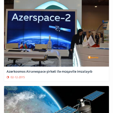
Azərkosmos Airanespace şirkəti ilə müqavilə imzalayıb
02-12-2015