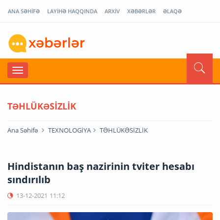
ANA SƏHİFƏ
LAYİHƏ HAQQINDA
ARXİV
XƏBƏRLƏR
ƏLAQƏ
TƏHLÜKƏSİZLİK
Ana Səhifə
TEXNOLOGİYA
TƏHLÜKƏSİZLİK
Hindistanın baş nazirinin tviter hesabı
sındırılıb
13-12-2021
11:12