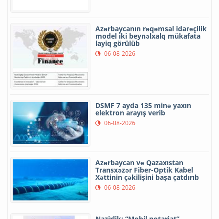
Azərbaycanın rəqəmsal idarəçilik
model iki beynəlxalq mükafata
layiq görülüb
06-08-2026
DSMF 7 ayda 135 minə yaxın
elektron arayış verib
06-08-2026
Azərbaycan və Qazaxıstan
Transxəzər Fiber-Optik Kabel
Xəttinin çəkilişini başa çatdırıb
06-08-2026
Nazirlik: “Mobil notariat”