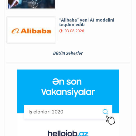
“Alibaba” yeni AI modelini
təqdim edib
03-08-2026
Bütün xəbərlər