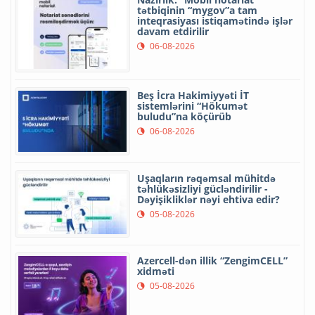
tətbiqinin “mygov”a tam
inteqrasiyası istiqamətində işlər
davam etdirilir
06-08-2026
Beş İcra Hakimiyyəti İT
sistemlərini “Hökumət
buludu”na köçürüb
06-08-2026
Uşaqların rəqəmsal mühitdə
təhlükəsizliyi gücləndirilir -
Dəyişikliklər nəyi ehtiva edir?
05-08-2026
Azercell-dən illik “ZengimCELL”
xidməti
05-08-2026