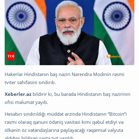
Hakerlər Hindistanın baş naziri Narendra Modinin rəsmi
tviter səhifəsini sındırıb.
Xeberler.az
bildirir ki, bu barədə Hindistanın baş nazirinin
ofisi məlumat yayıb.
Hesabın sındırıldığı müddət ərzində Hindistanın “Bitcoin”i
rəsmi olaraq qanuni ödəniş vasitəsi kimi qəbul etdiyi və
ölkənin öz vətəndaşlarına paylayacağı rəqəmsal valyuta
aldığını bildirən saxta tvit yazılıb.