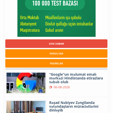
SON XƏBƏR
POPULYAR
YAZARLAR
“Google”un məlumat emalı
mərkəzi Hindistanda etirazlara
səbəb olub
06-08-2026
Rəşad Nəbiyev Zəngilanda
vətəndaşların müraciətlərini
dinləyib