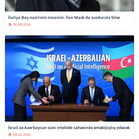
İtaliya Baş nazirinin müavini: İlon Mask da susdurula bilər
26-08-2024
İsrail və Azərbaycan süni intellekt sahəsində əməkdaşlıq edəcək
04-02-2026