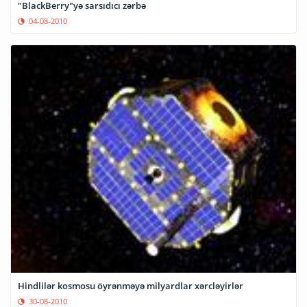
"BlackBerry"yə sarsıdıcı zərbə
04-08-2010
Hindlilər kosmosu öyrənməyə milyardlar xərcləyirlər
30-08-2010