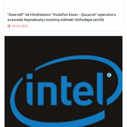
“Azercell” ilə Hindistanın “Vodafon Essar - Qucarat” operatoru
arasında beynəlxalq rouminq xidməti istifadəyə verilib
23-07-2010