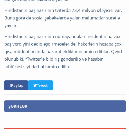
Hindistanın baş nazirinin tviterdə 73,4 milyon izləyicisi var.
Buna görə də sosial şəbəkələrdə yalan məlumatlar sürətlə
yayılır.
Hindistanın baş nazirinin nümayəndələri insidentin nə vaxt
baş verdiyini dəqiqləşdirməsələr də, hakerlərin hesaba çox
qısa müddət ərzində nəzarət etdiklərini əmin ediblər. Qeyd
olunub ki, “Twitter”ə bildiriş göndərilib və hesabın
təhlükəsizliyi dərhal təmin edilib.
Paylaş
Tweet
ŞƏRHLƏR