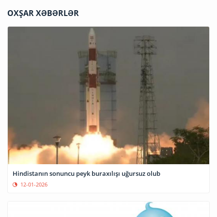
OXŞAR XƏBƏRLƏR
Hindistanın sonuncu peyk buraxılışı uğursuz olub
12-01-2026