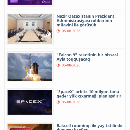
Nazir Qazaxıstanın Prezident
Administrasiyası rəhbərinin
müavini ilə görüşüb
05-08-2026
"Falcon 9" raketinin bir hissəsi
Ayla toqquşacaq
05-08-2026
“SpaceX” orbitə 10 milyon tona
qədər yük çıxarmağı planlaşdırır
05-08-2026
Bakcell rouminqi ilə yay tətilində
dünyanı kəşf et