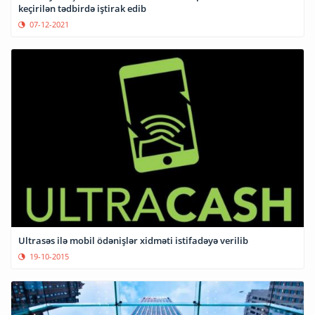
keçirilən tədbirdə iştirak edib
07-12-2021
Ultrasəs ilə mobil ödənişlər xidməti istifadəyə verilib
19-10-2015