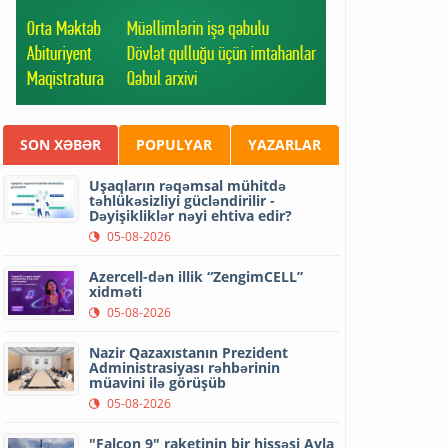
SON XƏBƏR
POPULYAR
YAZARLAR
Uşaqların rəqəmsal mühitdə
təhlükəsizliyi gücləndirilir -
Dəyişikliklər nəyi ehtiva edir?
05-08-2026
Azercell-dən illik “ZengimCELL”
xidməti
05-08-2026
Nazir Qazaxıstanın Prezident
Administrasiyası rəhbərinin
müavini ilə görüşüb
05-08-2026
"Falcon 9" raketinin bir hissəsi Ayla