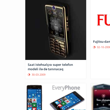
Fujitsu-dan
02-10-200
Saat istehsalçısı super telefon
modeli ilə də tanınacaq
30-03-2009