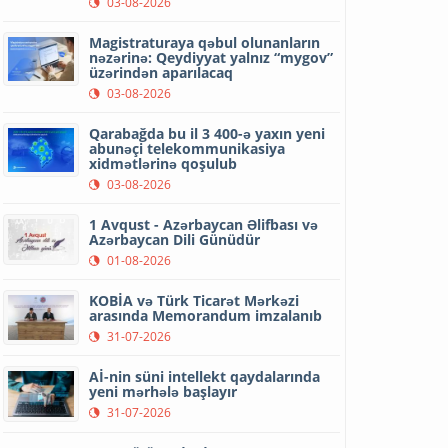
03-08-2026
Magistraturaya qəbul olunanların
nəzərinə: Qeydiyyat yalnız “mygov”
üzərindən aparılacaq
03-08-2026
Qarabağda bu il 3 400-ə yaxın yeni
abunəçi telekommunikasiya
xidmətlərinə qoşulub
03-08-2026
1 Avqust - Azərbaycan Əlifbası və
Azərbaycan Dili Günüdür
01-08-2026
KOBİA və Türk Ticarət Mərkəzi
arasında Memorandum imzalanıb
31-07-2026
Aİ-nin süni intellekt qaydalarında
yeni mərhələ başlayır
31-07-2026