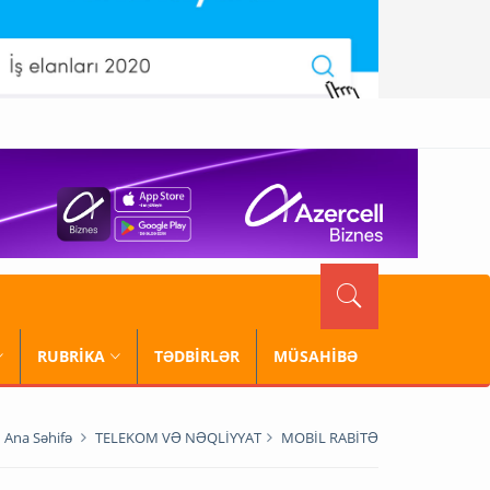
RUBRİKA
TƏDBİRLƏR
MÜSAHİBƏ
Ana Səhifə
TELEKOM VƏ NƏQLİYYAT
MOBİL RABİTƏ