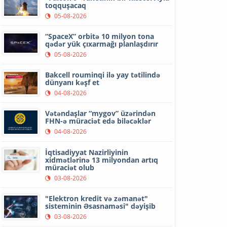
toqquşacaq
05-08-2026
“SpaceX” orbitə 10 milyon tona
qədər yük çıxarmağı planlaşdırır
05-08-2026
Bakcell rouminqi ilə yay tətilində
dünyanı kəşf et
04-08-2026
Vətəndaşlar “mygov” üzərindən
FHN-ə müraciət edə biləcəklər
04-08-2026
İqtisadiyyat Nazirliyinin
xidmətlərinə 13 milyondan artıq
müraciət olub
03-08-2026
"Elektron kredit və zəmanət"
sisteminin Əsasnaməsi" dəyişib
03-08-2026