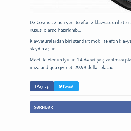
LG Cosmos 2 adlı yeni telefon 2 klavyatura ilə təh
xüsusi olaraq hazırlanıb...
Klavyaturalardan biri standart mobil telefon klavya
slaydla açılır.
Mobil telefonun iyulun 14-də satışa çıxarılması planl
imzalandıqda qiyməti 29.99 dollar olacaq.
Paylaş
Tweet
ŞƏRHLƏR