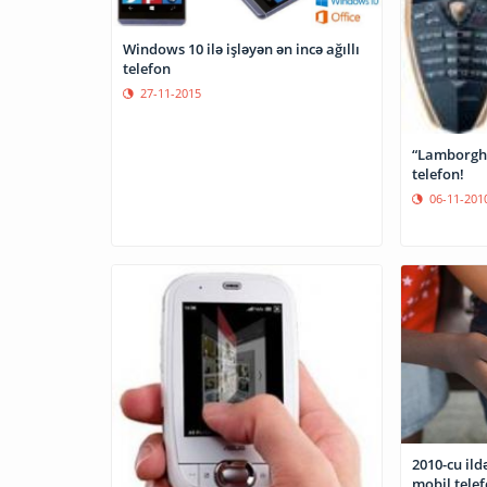
Windows 10 ilə işləyən ən incə ağıllı
telefon
27-11-2015
“Lamborgh
telefon!
06-11-201
2010-cu il
mobil telef