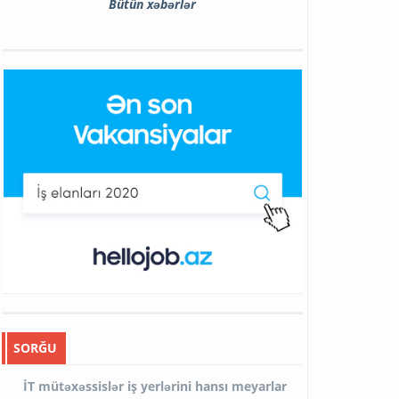
Bütün xəbərlər
SORĞU
İT mütəxəssislər iş yerlərini hansı meyarlar