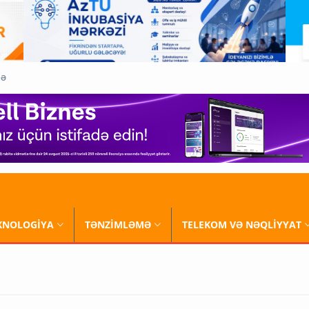
QƏ
XNOLOGİYA
TƏNZİMLƏMƏ
TELEKOM VƏ NƏQLİYYAT