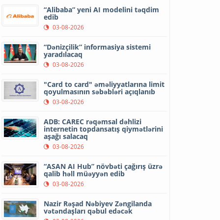
“Alibaba” yeni AI modelini təqdim
edib
03-08-2026
“Dənizçilik” informasiya sistemi
yaradılacaq
03-08-2026
"Card to card" əməliyyatlarına limit
qoyulmasının səbəbləri açıqlanıb
03-08-2026
ADB: CAREC rəqəmsal dəhlizi
internetin topdansatış qiymətlərini
aşağı salacaq
03-08-2026
“ASAN AI Hub” növbəti çağırış üzrə
qalib həll müəyyən edib
03-08-2026
Nazir Rəşad Nəbiyev Zəngilanda
vətəndaşları qəbul edəcək