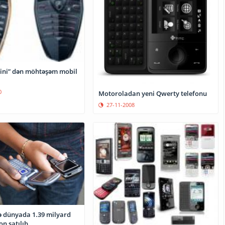
ini” dən möhtəşəm mobil
0
Motoroladan yeni Qwerty telefonu
27-11-2008
də dünyada 1.39 milyard
on satılıb