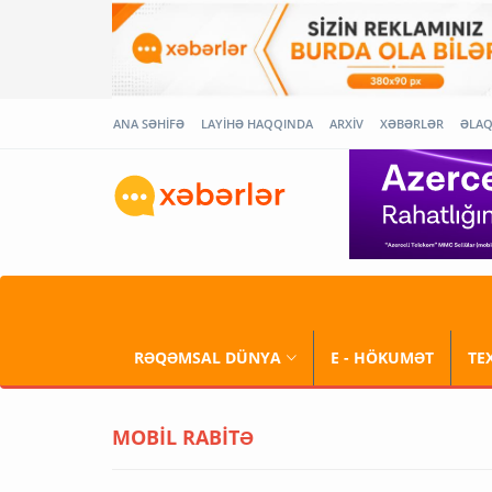
ANA SƏHİFƏ
LAYİHƏ HAQQINDA
ARXİV
XƏBƏRLƏR
ƏLA
RƏQƏMSAL DÜNYA
E - HÖKUMƏT
TE
MOBİL RABİTƏ