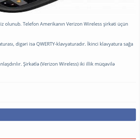
ciz olunub. Telefon Amerikanın Verizon Wireless şirkəti üçün
turası, digəri isə QWERTY-klavyaturadır. İkinci klavyatura sağa
aşdırılır. Şirkətlə (Verizon Wireless) iki illik müqavilə