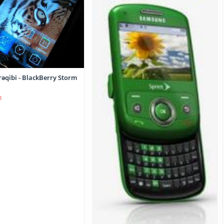
rəqibi - BlackBerry Storm
8