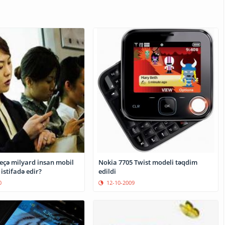
çə milyard insan mobil
Nokia 7705 Twist modeli təqdim
istifadə edir?
edildi
0
12-10-2009