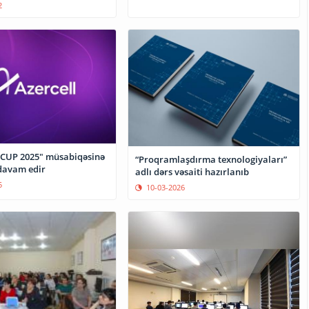
2
CUP 2025" müsabiqəsinə
“Proqramlaşdırma texnologiyaları”
davam edir
adlı dərs vəsaiti hazırlanıb
5
10-03-2026