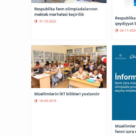
Respublika fənn olimpiadalarının
məktəb mərhələsi keçirilib
Respublika
31-10-2022
qeydiyyat 
26-11-202
Müəllimlərin İKT bilikləri yoxlanılır
18-09-2019
Müəllimlər
fənni üzrə 