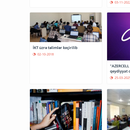
03-11-202
İKT üzrə təlimlər keçirilib
02-10-2018
"AZERCELL 
qeydiyyat 
25-03-202