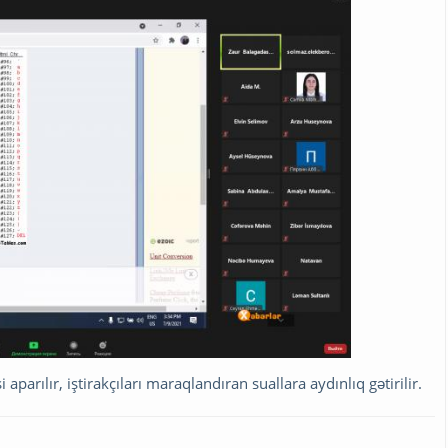
parılır, iştirakçıları maraqlandıran suallara aydınlıq gətirilir.