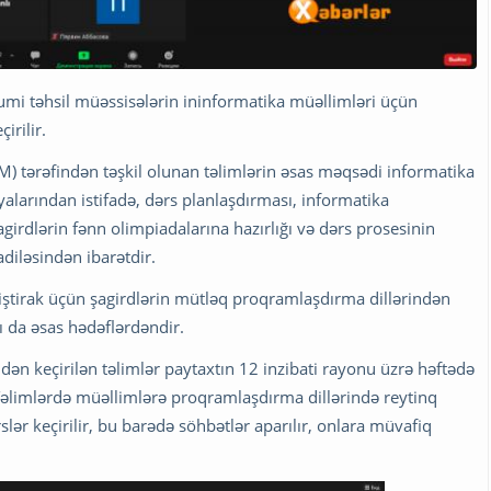
mumi təhsil müəssisələrin ininformatika müəllimləri üçün
irilir.
DM) tərəfindən təşkil olunan təlimlərin əsas məqsədi informatika
yalarından istifadə, dərs planlaşdırması, informatika
şagirdlərin fənn olimpiadalarına hazırlığı və dərs prosesinin
diləsindən ibarətdir.
iştirak üçün şagirdlərin mütləq proqramlaşdırma dillərindən
 da əsas hədəflərdəndir.
ən keçirilən təlimlər paytaxtın 12 inzibati rayonu üzrə həftədə
 Təlimlərdə müəllimlərə proqramlaşdırma dillərində reytinq
ərslər keçirilir, bu barədə söhbətlər aparılır, onlara müvafiq