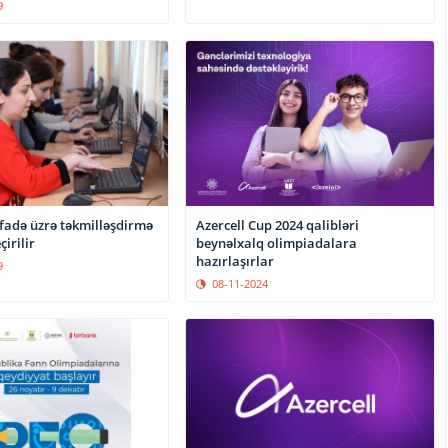
9
ifadə üzrə təkmilləşdirmə
Azercell Cup 2024 qalibləri
çirilir
beynəlxalq olimpiadalara
hazırlaşırlar
9
08-11-2024