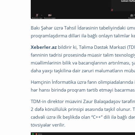
Bakı Şəhər üzrə Təhsil İdarəsinin tabeliyindəki ü
proqramlaşdırma dilləri ilə bağlı onlayn təlimlər keç
Xeberler.az
bildirir ki, Təlimə Dəstək Mərkəzi (T
fənninin tədrisi prosesində müasir təlim texnologi
müəllimlərinin bilik və bacarıqlarının artırılması, 
daha yaxşı təşkilinə dair zəruri məlumatların müba
Həmçinin İnformatika üzrə fənn olimpiadalarında 
hər hansı birində proqram tərtib etməyi bacarması
TDM-in direktor müavini Zaur Balaqadaşov tərəfind
2 dəfə könüllülük prinsipi əsasında təşkil olunur.
cədvəli üzrə ilk beşlikdə olan “C++” dili ilə bağlı d
tövsiyələr verilir.