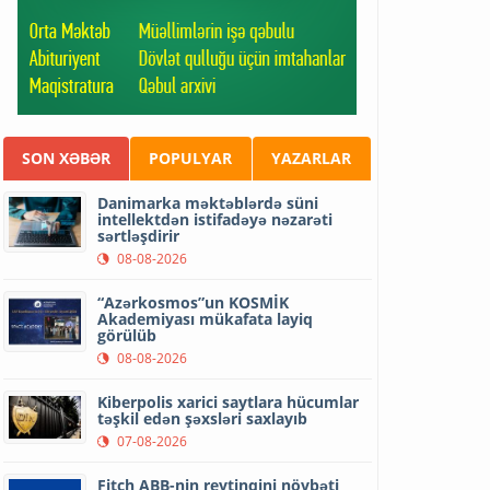
SON XƏBƏR
POPULYAR
YAZARLAR
Danimarka məktəblərdə süni
intellektdən istifadəyə nəzarəti
sərtləşdirir
08-08-2026
“Azərkosmos”un KOSMİK
Akademiyası mükafata layiq
görülüb
08-08-2026
Kiberpolis xarici saytlara hücumlar
təşkil edən şəxsləri saxlayıb
07-08-2026
Fitch ABB-nin reytinqini növbəti