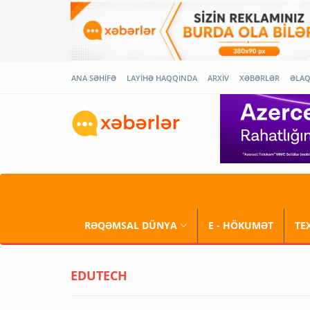
ANA SƏHİFƏ
LAYİHƏ HAQQINDA
ARXİV
XƏBƏRLƏR
ƏLA
RƏQƏMSAL DÜNYA
E - HÖKUMƏT
TE
EDUTECH