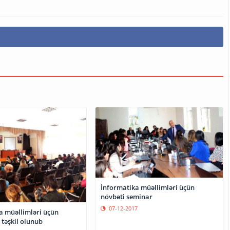
İnformatika müəllimləri üçün
növbəti seminar
07-12-2017
a müəllimləri üçün
 təşkil olunub