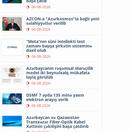
başa çatıb
06-08-2026
AZCON-a "Azərkosmos"la bağlı yeni
səlahiyyətlər verilib
06-08-2026
“Meta”nın süni intellekti test
zamanı başqa şirkətin sisteminə
daxil olub
06-08-2026
Azərbaycanın rəqəmsal idarəçilik
model iki beynəlxalq mükafata
layiq görülüb
06-08-2026
DSMF 7 ayda 135 minə yaxın
elektron arayış verib
06-08-2026
Azərbaycan və Qazaxıstan
Transxəzər Fiber-Optik Kabel
Xəttinin çəkilişini başa çatdırıb