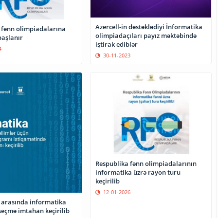
Azercell-in dəstəklədiyi İnformatika
 fənn olimpiadalarına
olimpiadaçıları payız məktəbində
başlanır
iştirak ediblər
4
30-11-2023
Respublika fənn olimpiadalarının
informatika üzrə rayon turu
keçirilib
12-01-2026
 arasında informatika
seçmə imtahan keçirilib