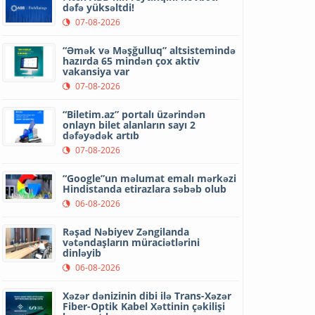
dəfə yüksəltdi!
07-08-2026
“Əmək və Məşğulluq” altsistemində
hazırda 65 mindən çox aktiv
vakansiya var
07-08-2026
“Biletim.az” portalı üzərindən
onlayn bilet alanların sayı 2
dəfəyədək artıb
07-08-2026
“Google”un məlumat emalı mərkəzi
Hindistanda etirazlara səbəb olub
06-08-2026
Rəşad Nəbiyev Zəngilanda
vətəndaşların müraciətlərini
dinləyib
06-08-2026
Xəzər dənizinin dibi ilə Trans-Xəzər
Fiber-Optik Kabel Xəttinin çəkilişi