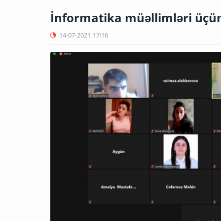
İnformatika müəllimləri üçün 
14-07-2021
17:16