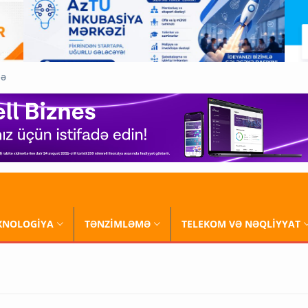
QƏ
XNOLOGİYA
TƏNZİMLƏMƏ
TELEKOM VƏ NƏQLİYYAT