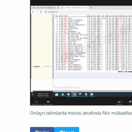
Onlayn təlimlərdə mövzu ətrafında fikir mübadiləsi a
Paylaş
Tweet