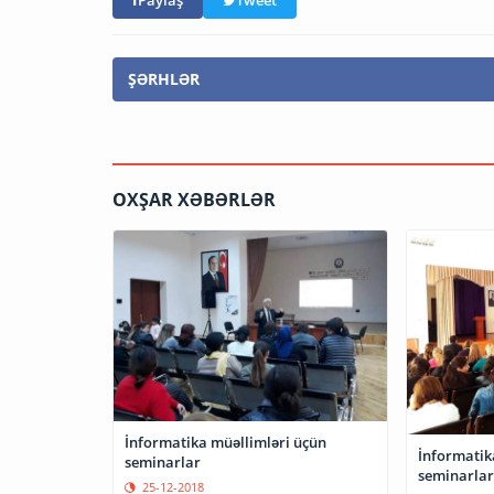
ŞƏRHLƏR
OXŞAR XƏBƏRLƏR
İnformatika müəllimləri üçün
İnformatik
seminarlar
seminarlar
25-12-2018