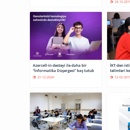
24-10-201
Azercell-in dəstəyi ilə daha bir
İKT-dən ist
“İnformatika Düşərgəsi” baş tutub
təlimləri ke
21-12-2024
12-02-201