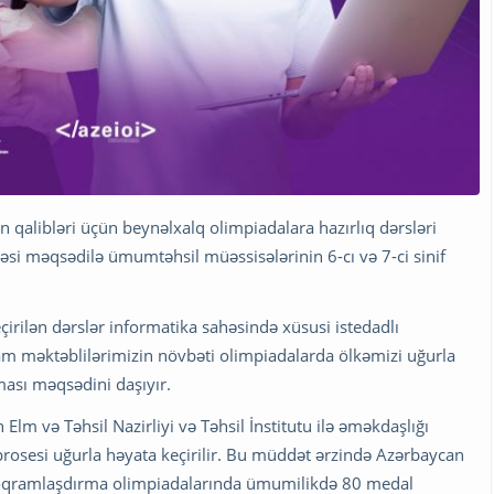
qalibləri üçün beynəlxalq olimpiadalara hazırlıq dərsləri
məsi məqsədilə ümumtəhsil müəssisələrinin 6-cı və 7-ci sinif
irilən dərslər informatika sahəsində xüsusi istedadlı
am məktəblilərimizin növbəti olimpiadalarda ölkəmizi uğurla
ması məqsədini daşıyır.
lm və Təhsil Nazirliyi və Təhsil İnstitutu ilə əməkdaşlığı
prosesi uğurla həyata keçirilir. Bu müddət ərzində Azərbaycan
proqramlaşdırma olimpiadalarında ümumilikdə 80 medal