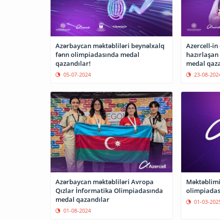
Azərbaycan məktəbliləri beynəlxalq
Azercell-in
fənn olimpiadasında medal
hazırlaşan
qazandılar!
medal qaza
05-07-2024
23-08-202
Azərbaycan məktəbliləri Avropa
Məktəblim
Qızlar İnformatika Olimpiadasında
olimpiadas
medal qazandılar
01-03-202
01-08-2024