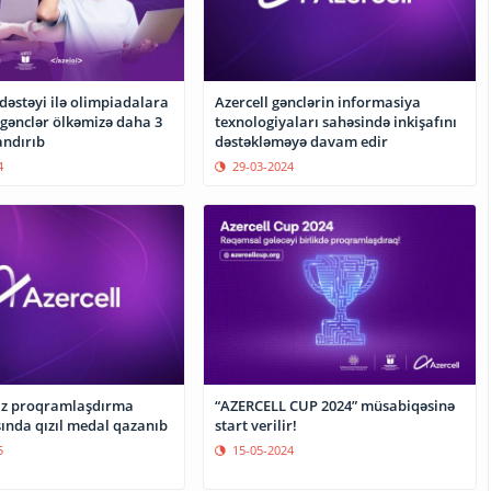
 dəstəyi ilə olimpiadalara
Azercell gənclərin informasiya
 gənclər ölkəmizə daha 3
texnologiyaları sahəsində inkişafını
ndırıb
dəstəkləməyə davam edir
4
29-03-2024
iz proqramlaşdırma
“AZERCELL CUP 2024” müsabiqəsinə
ında qızıl medal qazanıb
start verilir!
5
15-05-2024