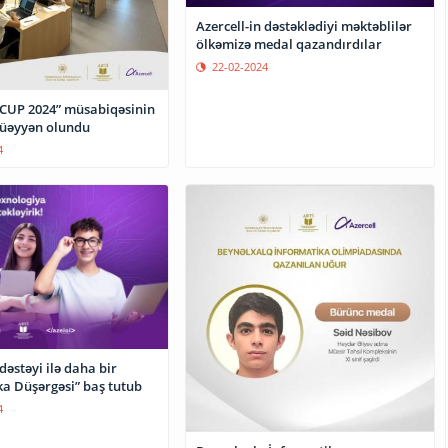
Azercell-in dəstəklədiyi məktəblilər
ölkəmizə medal qazandırdılar
22-02-2024
CUP 2024” müsabiqəsinin
müəyyən olundu
4
 dəstəyi ilə daha bir
ka Düşərgəsi” baş tutub
4