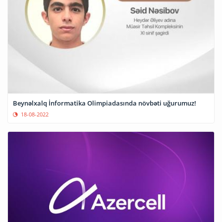
Beynəlxalq İnformatika Olimpiadasında növbəti uğurumuz!
18-08-2022