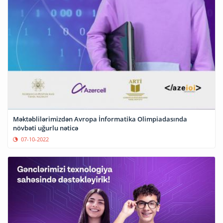
Məktəblilərimizdən Avropa İnformatika Olimpiadasında
növbəti uğurlu nəticə
07-10-2022