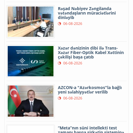
Rəşad Nəbiyev Zəngilanda
vətəndaşların müraciətlərini
dinləyib
06-08-2026
Xəzər dənizinin dibi ilə Trans-
Xəzər Fiber-Optik Kabel Xəttinin
çəkilişi başa çatıb
06-08-2026
AZCON-a "Azərkosmos"la bağlı
yeni səlahiyyətlər verilib
06-08-2026
“Meta”nın süni intellekti test
zamanı başqa şirkətin sisteminə