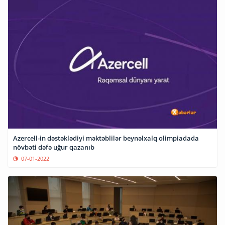
Azercell-in dəstəklədiyi məktəblilər beynəlxalq olimpiadada
növbəti dəfə uğur qazanıb
07-01-2022