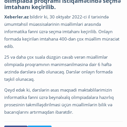
olimpiada proqramı istiqamətində seçmə
imtahanı keçirilib.
Xeberler.az
bildirir ki, 30 oktyabr 2022-ci il tarixində
ümumtəhsil müəssisələrinin müəllimləri arasında
informatika fənni üzrə seçmə imtahanı keçirilib. Onlayn
formada keçirilən imtahana 400-dən çox müəllim müraciət
edib.
25 və daha çox suala düzgün cavab verən müəllimlər
olimpiada proqramının mənimsənilməsinə dair 6 həftə
ərzində dərslərə cəlb olunacaq. Dərslər onlayn formada
təşkil olunacaq.
Qeyd edək ki, dərslərin əsas məqsədi məktəblilərimizin
informatika fənni üzrə beynəlxalq olimpiadalara hazırlıq
prosesinin təkmilləşdirilməsi üçün müəllimlərin bilik və
bacarıqlarını artırmaqdan ibarətdir.