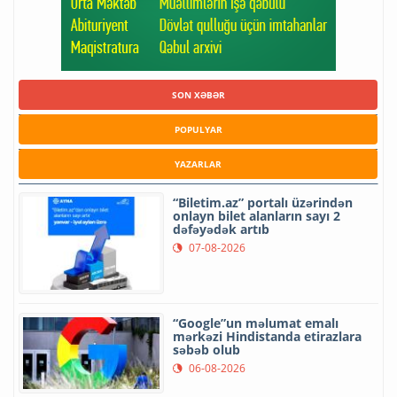
SON XƏBƏR
POPULYAR
YAZARLAR
“Biletim.az” portalı üzərindən
onlayn bilet alanların sayı 2
dəfəyədək artıb
07-08-2026
“Google”un məlumat emalı
mərkəzi Hindistanda etirazlara
səbəb olub
06-08-2026