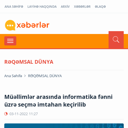
ANA SƏHİFƏ
LAYİHƏ HAQQINDA
ARXİV
XƏBƏRLƏR
ƏLAQƏ
RƏQƏMSAL DÜNYA
Ana Səhifə
RƏQƏMSAL DÜNYA
Müəllimlər arasında informatika fənni
üzrə seçmə imtahan keçirilib
03-11-2022
11:27