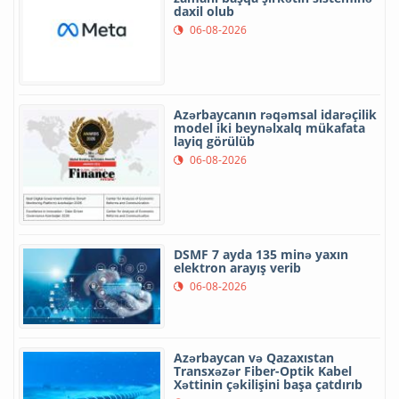
daxil olub
06-08-2026
Azərbaycanın rəqəmsal idarəçilik
model iki beynəlxalq mükafata
layiq görülüb
06-08-2026
DSMF 7 ayda 135 minə yaxın
elektron arayış verib
06-08-2026
Azərbaycan və Qazaxıstan
Transxəzər Fiber-Optik Kabel
Xəttinin çəkilişini başa çatdırıb