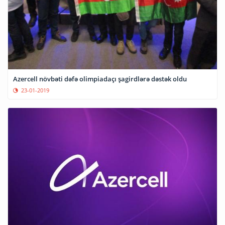
Azercell növbəti dəfə olimpiadaçı şagirdlərə dəstək oldu
23-01-2019