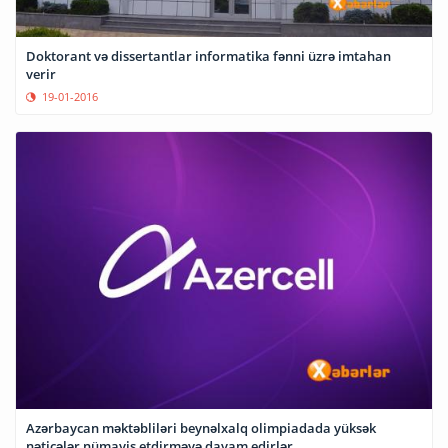
Doktorant və dissertantlar informatika fənni üzrə imtahan
verir
19-01-2016
Azərbaycan məktəbliləri beynəlxalq olimpiadada yüksək
nəticələr nümayiş etdirməyə davam edirlər