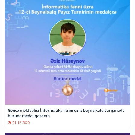
Gəncə məktəblisi İnformatika fənni üzrə beynəlxalq yarışmada
bürünc medal qazanıb
01-12-2020