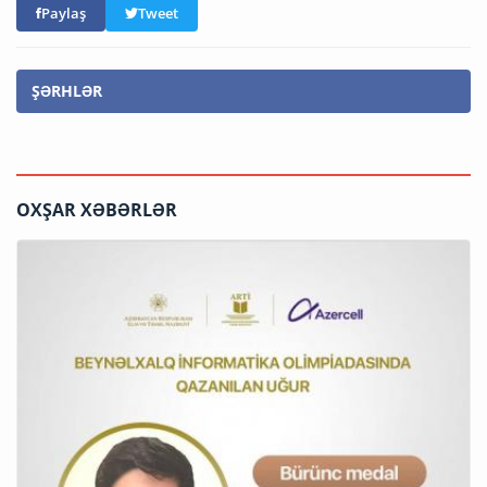
Paylaş
Tweet
ŞƏRHLƏR
OXŞAR XƏBƏRLƏR