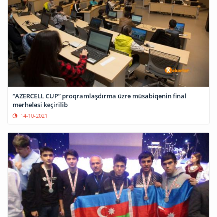
“AZERCELL CUP” proqramlaşdırma üzrə müsabiqənin final
mərhələsi keçirilib
14-10-2021