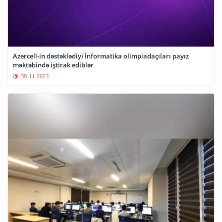
Azercell-in dəstəklədiyi İnformatika olimpiadaçıları payız
məktəbində iştirak ediblər
30-11-2023