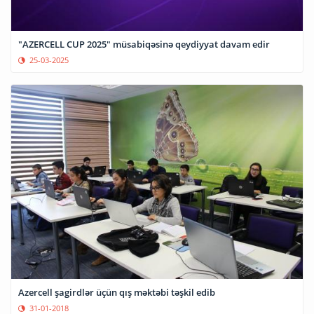
"AZERCELL CUP 2025" müsabiqəsinə qeydiyyat davam edir
25-03-2025
Azercell şagirdlər üçün qış məktəbi təşkil edib
31-01-2018