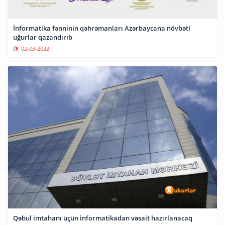
İnformatika fənninin qəhrəmanları Azərbaycana növbəti
uğurlar qazandırıb
02-03-2022
Qəbul imtahanı üçün informatikadan vəsait hazırlanacaq