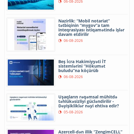
06-08-2026
Nazirlik: “Mobil notariat”
tətbiqinin “mygov”a tam
inteqrasiyası istiqamətində işlər
davam etdirilir
06-08-2026
Beş İcra Hakimiyyəti İT
sistemlərini “Hökumət
buludu”na köçürüb
06-08-2026
Uşaqların rəqəmsal mühitdə
təhlükəsizliyi gücləndirilir -
Dəyişikliklər nəyi ehtiva edir?
05-08-2026
Azercell-dən illik “ZengimCELL”