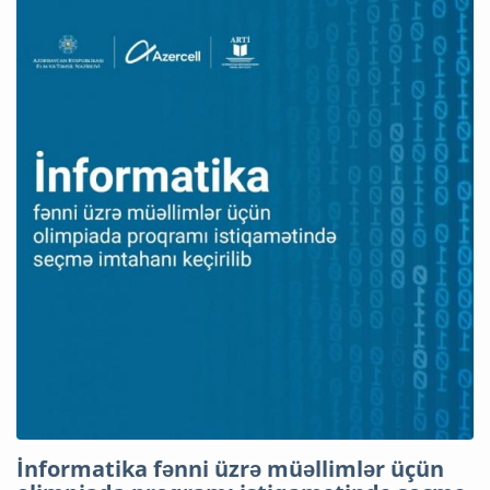
İnformatika fənni üzrə müəllimlər üçün