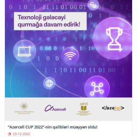
“Azercell CUP 2022”-nin qalibləri müəyyən oldu!
23-12-2022