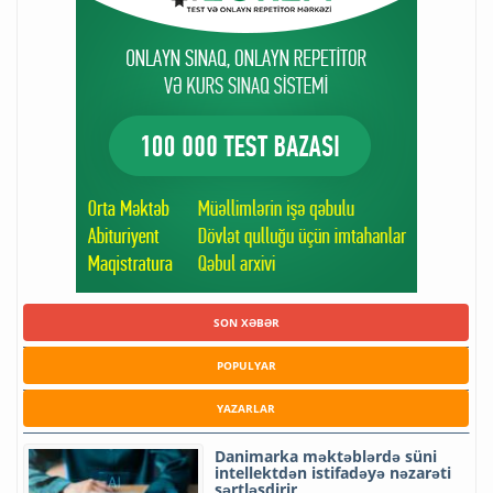
SON XƏBƏR
POPULYAR
YAZARLAR
Danimarka məktəblərdə süni
intellektdən istifadəyə nəzarəti
sərtləşdirir