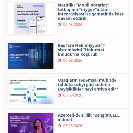
Nazirlik: “Mobil notariat”
tətbiqinin “mygov”a tam
inteqrasiyası istiqamətində işlər
davam etdirilir
06-08-2026
Beş İcra Hakimiyyəti İT
sistemlərini “Hökumət
buludu”na köçürüb
06-08-2026
Uşaqların rəqəmsal mühitdə
təhlükəsizliyi gücləndirilir -
Dəyişikliklər nəyi ehtiva edir?
05-08-2026
Azercell-dən illik “ZengimCELL”
xidməti
05-08-2026