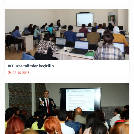
İKT üzrə təlimlər keçirilib
02-10-2018