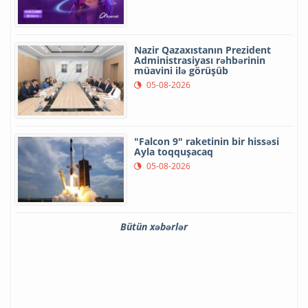
Nazir Qazaxıstanın Prezident
Administrasiyası rəhbərinin
müavini ilə görüşüb
05-08-2026
"Falcon 9" raketinin bir hissəsi
Ayla toqquşacaq
05-08-2026
Bütün xəbərlər