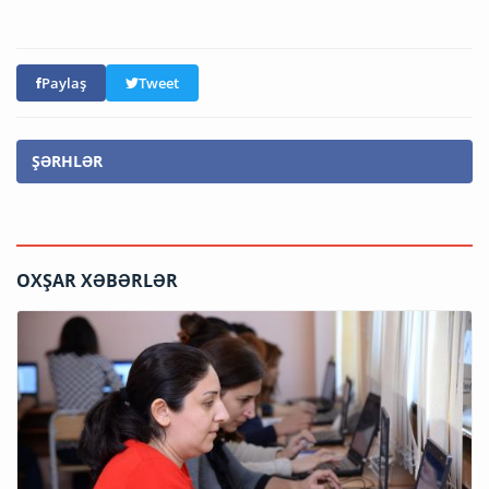
Paylaş
Tweet
ŞƏRHLƏR
OXŞAR XƏBƏRLƏR