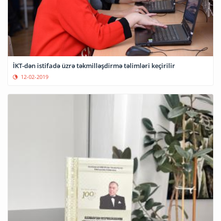
İKT-dən istifadə üzrə təkmilləşdirmə təlimləri keçirilir
12-02-2019