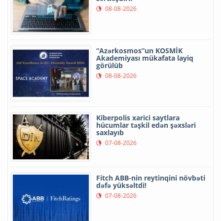
08-08-2026
“Azərkosmos”un KOSMİK
Akademiyası mükafata layiq
görülüb
08-08-2026
Kiberpolis xarici saytlara
hücumlar təşkil edən şəxsləri
saxlayıb
07-08-2026
Fitch ABB-nin reytinqini növbəti
dəfə yüksəltdi!
07-08-2026