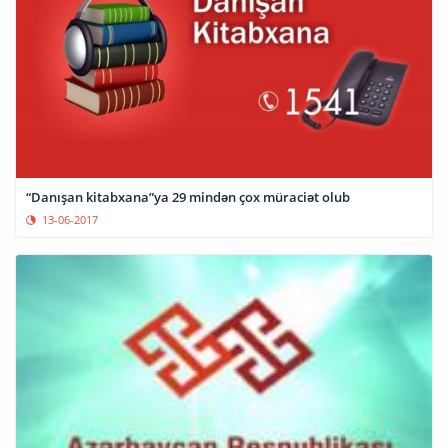
“Danışan kitabxana”ya 29 mindən çox müraciət olub
13-06-2017