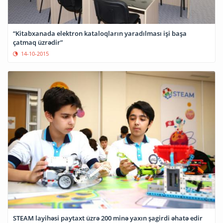
“Kitabxanada elektron kataloqların yaradılması işi başa
çatmaq üzrədir”
14-10-2015
STEAM layihəsi paytaxt üzrə 200 minə yaxın şagirdi əhatə edir