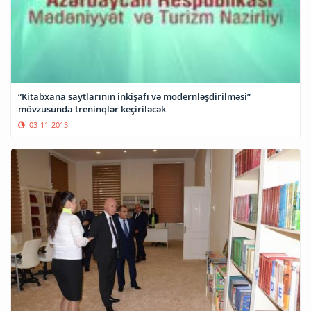
“Kitabxana saytlarının inkişafı və modernləşdirilməsi”
mövzusunda treninqlər keçiriləcək
03-11-2013