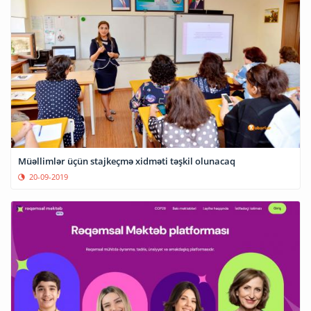
Müəllimlər üçün stajkeçmə xidməti təşkil olunacaq
20-09-2019