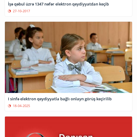
İşə qəbul üzrə 1347 nəfər elektron qeydiyyatdan keçib
27-10-2017
I sinfə elektron qeydiyyatla bağlı onlayn görüş keçirilib
18-04-2025