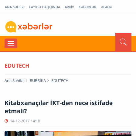
ANA SƏHİFƏ
LAYİHƏ HAQQINDA
ARXİV
XƏBƏRLƏR
ƏLAQƏ
EDUTECH
Ana Səhifə
RUBRİKA
EDUTECH
Kitabxanaçılar İKT-dən necə istifadə
etməli?
14-12-2017
14:18