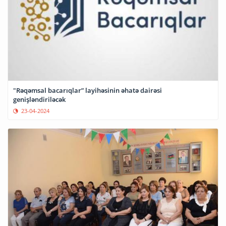
"Rəqəmsal bacarıqlar” layihəsinin əhatə dairəsi
genişləndiriləcək
23-04-2024