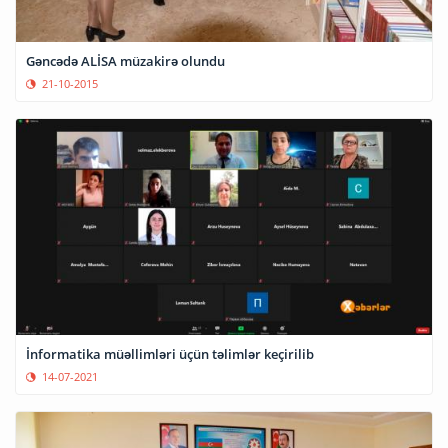
Gəncədə ALİSA müzakirə olundu
21-10-2015
İnformatika müəllimləri üçün təlimlər keçirilib
14-07-2021