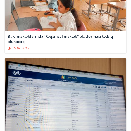
Bakı məktəblərində “Rəqəmsal məktəb” platforması tətbiq
olunacaq
15-09-2025