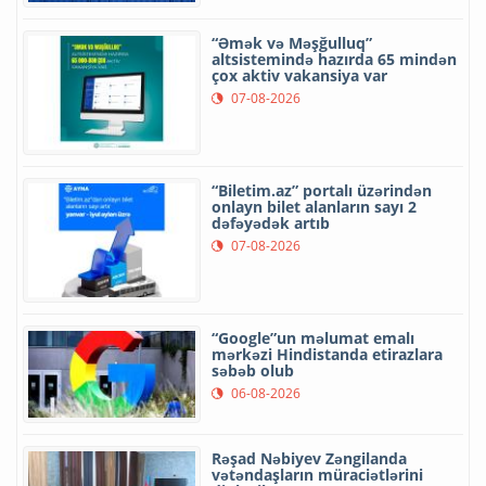
“Əmək və Məşğulluq”
altsistemində hazırda 65 mindən
çox aktiv vakansiya var
07-08-2026
“Biletim.az” portalı üzərindən
onlayn bilet alanların sayı 2
dəfəyədək artıb
07-08-2026
“Google”un məlumat emalı
mərkəzi Hindistanda etirazlara
səbəb olub
06-08-2026
Rəşad Nəbiyev Zəngilanda
vətəndaşların müraciətlərini