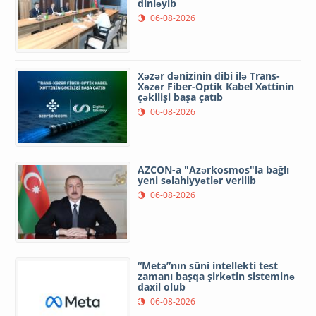
dinləyib
06-08-2026
Xəzər dənizinin dibi ilə Trans-
Xəzər Fiber-Optik Kabel Xəttinin
çəkilişi başa çatıb
06-08-2026
AZCON-a "Azərkosmos"la bağlı
yeni səlahiyyətlər verilib
06-08-2026
“Meta”nın süni intellekti test
zamanı başqa şirkətin sisteminə
daxil olub
06-08-2026