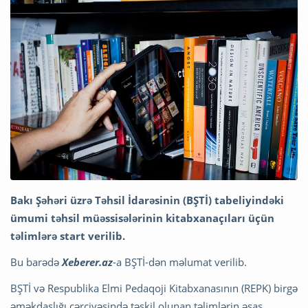
Bakı Şəhəri üzrə Təhsil İdarəsinin (BŞTİ) tabeliyindəki
ümumi təhsil müəssisələrinin kitabxanaçıları üçün
təlimlərə start verilib.
Bu barədə
Xeberer.az
-a BŞTİ-dən məlumat verilib.
BŞTİ və Respublika Elmi Pedaqoji Kitabxanasının (REPK) birgə
əməkdaşlığı çərçivəsində təşkil olunan təlimlərin əsas