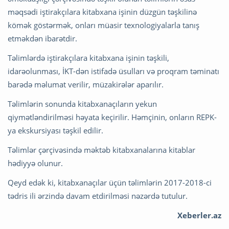
məqsədi iştirakçılara kitabxana işinin düzgün təşkilinə
kömək göstərmək, onları müasir texnologiyalarla tanış
etməkdən ibarətdir.
Təlimlərdə iştirakçılara kitabxana işinin təşkili,
idarəolunması, İKT-dən istifadə üsulları və proqram təminatı
barədə məlumat verilir, müzakirələr aparılır.
Təlimlərin sonunda kitabxanaçıların yekun
qiymətləndirilməsi həyata keçirilir. Həmçinin, onların REPK-
ya ekskursiyası təşkil edilir.
Təlimlər çərçivəsində məktəb kitabxanalarına kitablar
hədiyyə olunur.
Qeyd edək ki, kitabxanaçılar üçün təlimlərin 2017-2018-ci
tədris ili ərzində davam etdirilməsi nəzərdə tutulur.
Xeberler.az