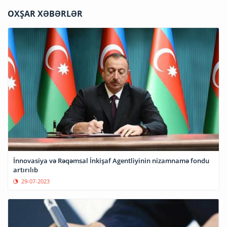
OXŞAR XƏBƏRLƏR
İnnovasiya və Rəqəmsal İnkişaf Agentliyinin nizamnamə fondu
artırılıb
29-07-2023