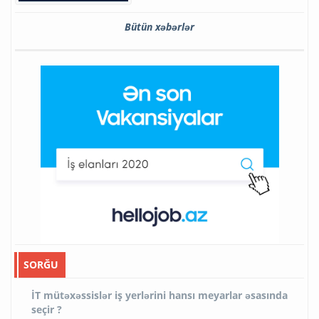
Bütün xəbərlər
SORĞU
İT mütəxəssislər iş yerlərini hansı meyarlar əsasında
seçir ?