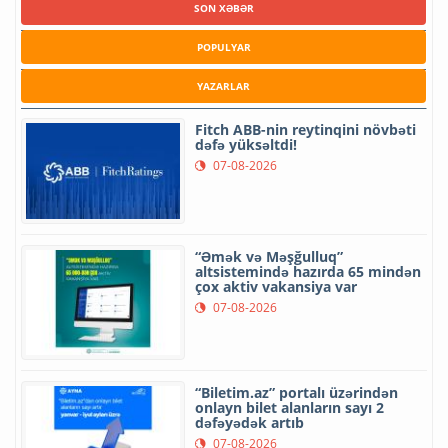
SON XƏBƏR
POPULYAR
YAZARLAR
Fitch ABB-nin reytinqini növbəti
dəfə yüksəltdi!
07-08-2026
“Əmək və Məşğulluq”
altsistemində hazırda 65 mindən
çox aktiv vakansiya var
07-08-2026
“Biletim.az” portalı üzərindən
onlayn bilet alanların sayı 2
dəfəyədək artıb
07-08-2026