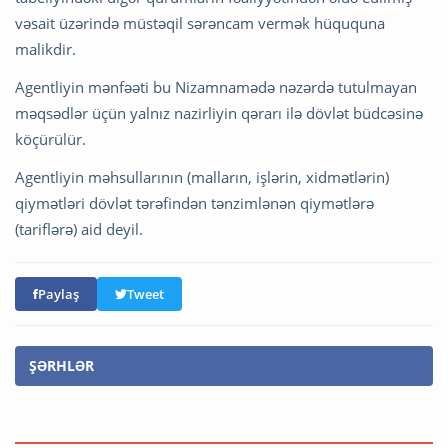
vəsait üzərində müstəqil sərəncam vermək hüququna
malikdir.
Agentliyin mənfəəti bu Nizamnamədə nəzərdə tutulmayan
məqsədlər üçün yalnız nazirliyin qərarı ilə dövlət büdcəsinə
köçürülür.
Agentliyin məhsullarının (malların, işlərin, xidmətlərin)
qiymətləri dövlət tərəfindən tənzimlənən qiymətlərə
(tariflərə) aid deyil.
Paylaş
Tweet
ŞƏRHLƏR