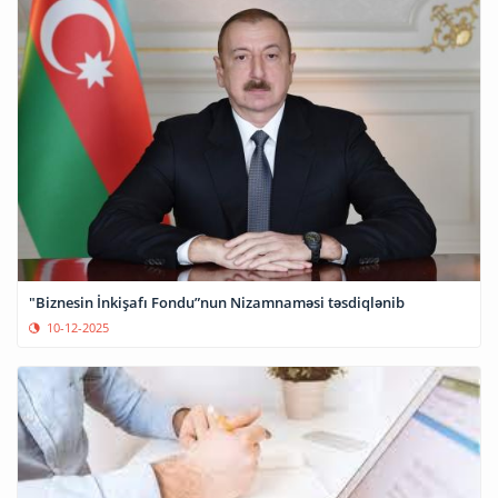
"Biznesin İnkişafı Fondu”nun Nizamnaməsi təsdiqlənib
10-12-2025