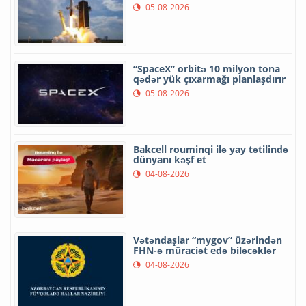
05-08-2026
“SpaceX” orbitə 10 milyon tona
qədər yük çıxarmağı planlaşdırır
05-08-2026
Bakcell rouminqi ilə yay tətilində
dünyanı kəşf et
04-08-2026
Vətəndaşlar “mygov” üzərindən
FHN-ə müraciət edə biləcəklər
04-08-2026