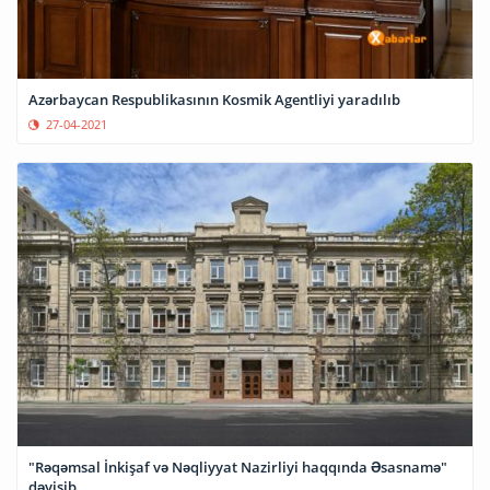
Azərbaycan Respublikasının Kosmik Agentliyi yaradılıb
27-04-2021
"Rəqəmsal İnkişaf və Nəqliyyat Nazirliyi haqqında Əsasnamə"
dəyişib