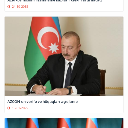
Azərkosmosun nizamnamə kapitalı kəskin artırılacaq
24-10-2018
AZCON-un vəzifə və hüquqları açıqlanıb
15-01-2025