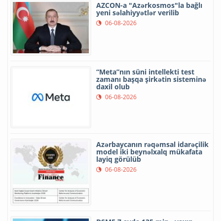
AZCON-a "Azərkosmos"la bağlı
yeni səlahiyyətlər verilib
06-08-2026
“Meta”nın süni intellekti test
zamanı başqa şirkətin sisteminə
daxil olub
06-08-2026
Azərbaycanın rəqəmsal idarəçilik
model iki beynəlxalq mükafata
layiq görülüb
06-08-2026