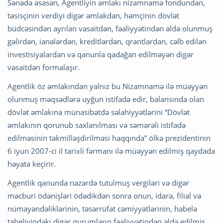
Sənədə əsasən, Agentliyin əmlakı nizamnamə fondundan,
təsisçinin verdiyi digər əmlakdan, həmçinin dövlət
büdcəsindən ayrılan vəsaitdən, fəaliyyətindən əldə olunmuş
gəlirdən, ianələrdən, kreditlərdən, qrantlardan, cəlb edilən
investisiyalardan və qanunla qadağan edilməyən digər
vəsaitdən formalaşır.
Agentlik öz əmlakından yalnız bu Nizamnamə ilə müəyyən
olunmuş məqsədlərə uyğun istifadə edir, balansında olan
dövlət əmlakına münasibətdə səlahiyyətlərini “Dövlət
əmlakının qorunub saxlanılması və səmərəli istifadə
edilməsinin təkmilləşdirilməsi haqqında” ölkə prezidentinin
6 iyun 2007-ci il tarixli fərmanı ilə müəyyən edilmiş qaydada
həyata keçirir.
Agentlik qanunda nəzərdə tutulmuş vergiləri və digər
məcburi ödənişləri ödədikdən sonra onun, idarə, filial və
nümayəndəliklərinin, təsərrüfat cəmiyyətlərinin, habelə
tabeliyindəki digər qurumların fəaliyyətindən əldə edilmiş