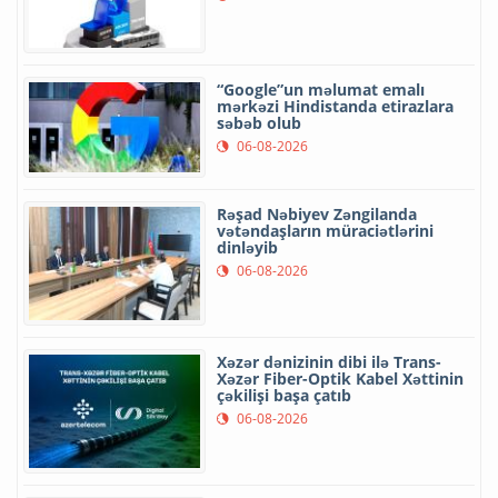
“Google”un məlumat emalı
mərkəzi Hindistanda etirazlara
səbəb olub
06-08-2026
Rəşad Nəbiyev Zəngilanda
vətəndaşların müraciətlərini
dinləyib
06-08-2026
Xəzər dənizinin dibi ilə Trans-
Xəzər Fiber-Optik Kabel Xəttinin
çəkilişi başa çatıb
06-08-2026