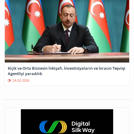
Kiçik və Orta Biznesin İnkişafı, İnvestisiyaların və İxracın Təşviqi
Agentliyi yaradılıb
24-02-2026