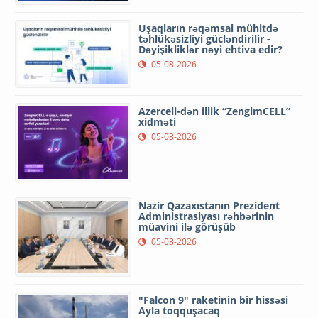
Uşaqların rəqəmsal mühitdə
təhlükəsizliyi gücləndirilir -
Dəyişikliklər nəyi ehtiva edir?
05-08-2026
Azercell-dən illik “ZengimCELL”
xidməti
05-08-2026
Nazir Qazaxıstanın Prezident
Administrasiyası rəhbərinin
müavini ilə görüşüb
05-08-2026
"Falcon 9" raketinin bir hissəsi
Ayla toqquşacaq