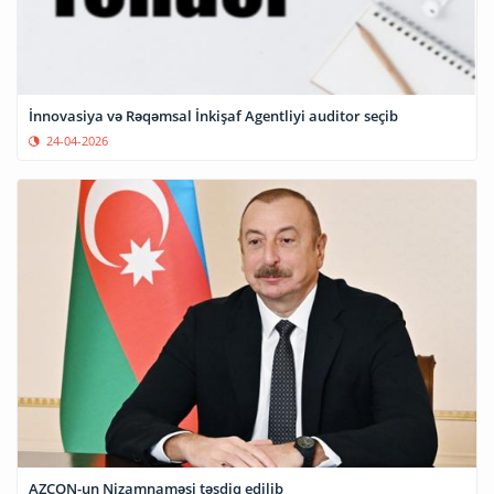
İnnovasiya və Rəqəmsal İnkişaf Agentliyi auditor seçib
24-04-2026
AZCON-un Nizamnaməsi təsdiq edilib