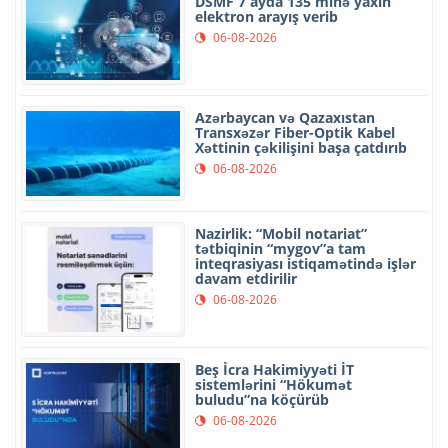
DSMF 7 ayda 135 minə yaxın
elektron arayış verib
06-08-2026
Azərbaycan və Qazaxıstan
Transxəzər Fiber-Optik Kabel
Xəttinin çəkilişini başa çatdırıb
06-08-2026
Nazirlik: “Mobil notariat”
tətbiqinin “mygov”a tam
inteqrasiyası istiqamətində işlər
davam etdirilir
06-08-2026
Beş İcra Hakimiyyəti İT
sistemlərini “Hökumət
buludu”na köçürüb
06-08-2026