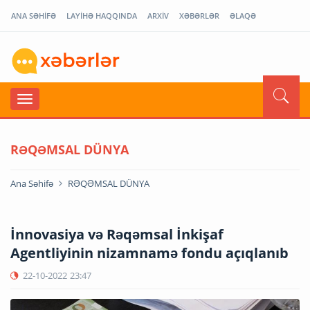
ANA SƏHİFƏ
LAYİHƏ HAQQINDA
ARXİV
XƏBƏRLƏR
ƏLAQƏ
RƏQƏMSAL DÜNYA
Ana Səhifə
RƏQƏMSAL DÜNYA
İnnovasiya və Rəqəmsal İnkişaf
Agentliyinin nizamnamə fondu açıqlanıb
22-10-2022
23:47