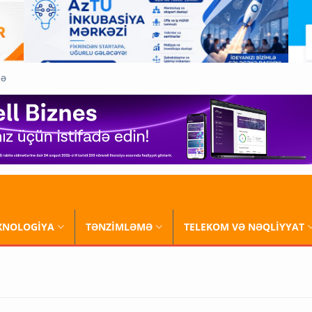
QƏ
XNOLOGİYA
TƏNZİMLƏMƏ
TELEKOM VƏ NƏQLİYYAT