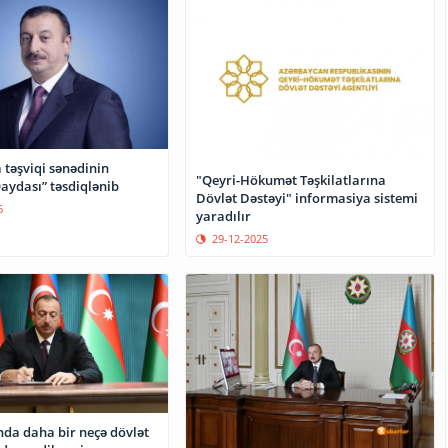
a təşviqi sənədinin
"Qeyri-Hökumət Təşkilatlarına
aydası” təsdiqlənib
Dövlət Dəstəyi" informasiya sistemi
6
yaradılır
29-12-2025
da daha bir neçə dövlət