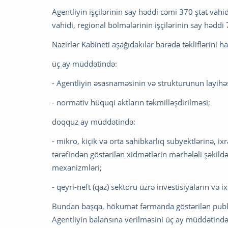
Agentliyin işçilərinin say həddi cəmi 370 ştat vahi
vahidi, regional bölmələrinin işçilərinin say həddi
Nazirlər Kabineti aşağıdakılar barədə təkliflərini h
üç ay müddətində:
- Agentliyin əsasnaməsinin və strukturunun layihəs
- normativ hüquqi aktların təkmilləşdirilməsi;
doqquz ay müddətində:
- mikro, kiçik və orta sahibkarlıq subyektlərinə, ix
tərəfindən göstərilən xidmətlərin mərhələli şəkildə
mexanizmləri;
- qeyri-neft (qaz) sektoru üzrə investisiyaların və 
Bundan başqa, hökumət fərmanda göstərilən publi
Agentliyin balansına verilməsini üç ay müddətind