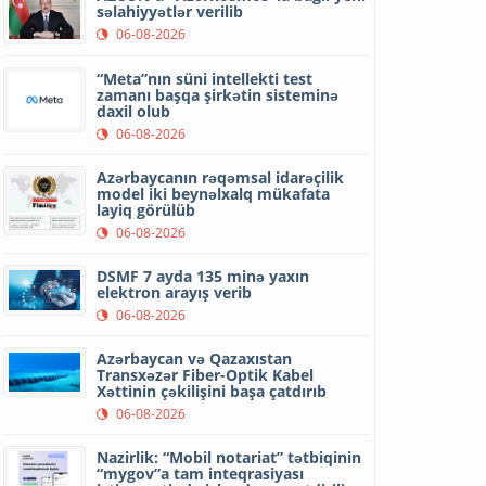
səlahiyyətlər verilib
06-08-2026
“Meta”nın süni intellekti test
zamanı başqa şirkətin sisteminə
daxil olub
06-08-2026
Azərbaycanın rəqəmsal idarəçilik
model iki beynəlxalq mükafata
layiq görülüb
06-08-2026
DSMF 7 ayda 135 minə yaxın
elektron arayış verib
06-08-2026
Azərbaycan və Qazaxıstan
Transxəzər Fiber-Optik Kabel
Xəttinin çəkilişini başa çatdırıb
06-08-2026
Nazirlik: “Mobil notariat” tətbiqinin
“mygov”a tam inteqrasiyası