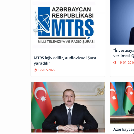
“İnvestisiy
verilməsi Q
MTRŞ ləğv edilir, audiovizual Şura
19-01-201
yaradılır
08-02-2022
Azərbaycan