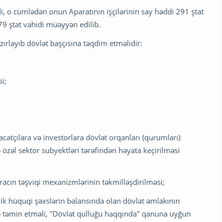
di, o cümlədən onun Aparatının işçilərinin say həddi 291 ştat
 79 ştat vahidi müəyyən edilib.
azırlayıb dövlət başçısına təqdim etməlidir:
i;
racatçılara və investorlara dövlət orqanları (qurumları)
 özəl sektor subyektləri tərəfindən həyata keçirilməsi
ixracın təşviqi mexanizmlərinin təkmilləşdirilməsi;
k hüquqi şəxslərin balansında olan dövlət əmlakının
ə təmin etməli, "Dövlət qulluğu haqqında" qanuna uyğun