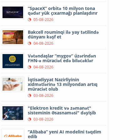
“SpaceX” orbitə 10 milyon tona
qədər yük çıxarmağı planlaşdırır
05-08-2026
Bakcell rouminqi ilə yay tətilində
dünyanı kəşf et
04-08-2026
Vətəndaşlar “mygov” üzərindən
FHN-ə müraciət edə biləcəklər
04-08-2026
İqtisadiyyat Nazirliyinin
xidmətlərinə 13 milyondan artıq
müraciət olub
03-08-2026
"Elektron kredit və zəmanət"
sisteminin Əsasnaməsi" dəyişib
03-08-2026
“Alibaba” yeni AI modelini təqdim
edib