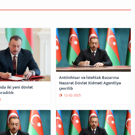
Antiinhisar və İstehlak Bazarına
Nəzarət Dövlət Xidməti Agentliyə
da iki yeni dövlət
çevrilib
aradılıb
12-02-2025
8