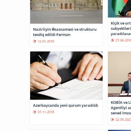
Kiçik və or
subyektləri
Nazirliyin Əsasnaməsi və strukturu
yaradılaca
təsdiq edildi-Fərman
27-06-201
12-01-2018
KOBİA və L
Azərbaycanda yeni qurum yaradıldı
Agentliyi 
07-11-2018
sənəd imza
22-05-202