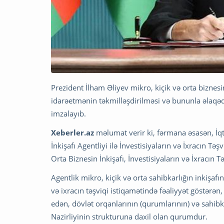
Prezident İlham Əliyev mikro, kiçik və orta biznesin
idarəetmənin təkmilləşdirilməsi və bununla əlaq
imzalayıb.
Xeberler.az
məlumat verir ki, fərmana əsasən, İqti
İnkişafı Agentliyi ilə İnvestisiyaların və İxracın T
Orta Biznesin İnkişafı, İnvestisiyaların və İxracın Tə
Agentlik mikro, kiçik və orta sahibkarlığın inkişafı
və ixracın təşviqi istiqamətində fəaliyyət göstərə
edən, dövlət orqanlarının (qurumlarının) və sahibk
Nazirliyinin strukturuna daxil olan qurumdur.