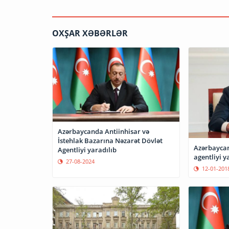
OXŞAR XƏBƏRLƏR
Azərbaycanda Antiinhisar və
İstehlak Bazarına Nəzarət Dövlət
Azərbaycan
Agentliyi yaradılıb
agentliyi y
27-08-2024
12-01-201