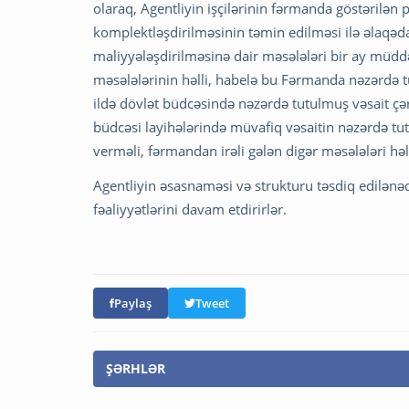
olaraq, Agentliyin işçilərinin fərmanda göstərilən 
komplektləşdirilməsinin təmin edilməsi ilə əlaqədar
maliyyələşdirilməsinə dair məsələləri bir ay müddə
məsələlərinin həlli, habelə bu Fərmanda nəzərdə tut
ildə dövlət büdcəsində nəzərdə tutulmuş vəsait çər
büdcəsi layihələrində müvafiq vəsaitin nəzərdə t
verməli, fərmandan irəli gələn digər məsələləri həl
Agentliyin əsasnaməsi və strukturu təsdiq edilənə
fəaliyyətlərini davam etdirirlər.
Paylaş
Tweet
ŞƏRHLƏR