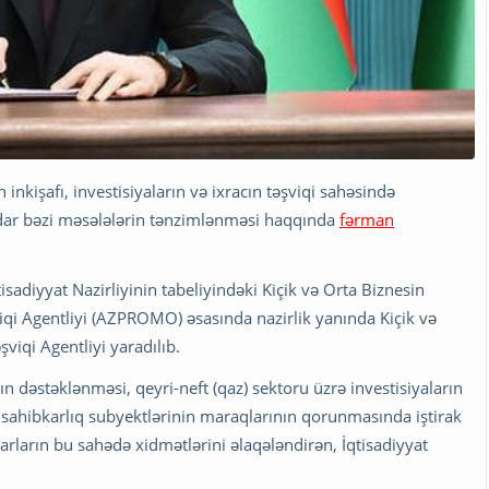
 inkişafı, investisiyaların və ixracın təşviqi sahəsində
ədar bəzi məsələlərin tənzimlənməsi haqqında
fərman
sadiyyat Nazirliyinin tabeliyindəki Kiçik və Orta Biznesin
əşviqi Agentliyi (AZPROMO) əsasında nazirlik yanında Kiçik və
şviqi Agentliyi yaradılıb.
nın dəstəklənməsi, qeyri-neft (qaz) sektoru üzrə investisiyaların
n, sahibkarlıq subyektlərinin maraqlarının qorunmasında iştirak
arların bu sahədə xidmətlərini əlaqələndirən, İqtisadiyyat