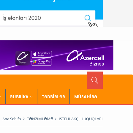
RUBRİKA
TƏDBİRLƏR
MÜSAHİBƏ
Ana Səhifə
TƏNZİMLƏMƏ
İSTEHLAKÇI HÜQUQLARI