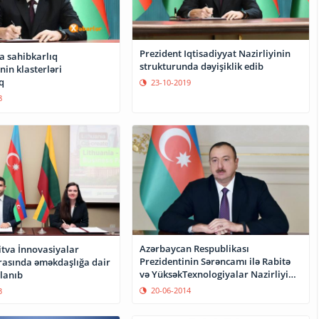
Prezident Iqtisadiyyat Nazirliyinin
ta sahibkarlıq
strukturunda dəyişiklik edib
nin klasterləri
q
23-10-2019
8
Azərbaycan Respublikası
itva İnnovasiyalar
Prezidentinin Sərəncamı ilə Rabitə
arasında əməkdaşlığa dair
və YüksəkTexnologiyalar Nazirliyi
lanıb
haqqında Əsasnamə təsdiq edildi.
20-06-2014
3