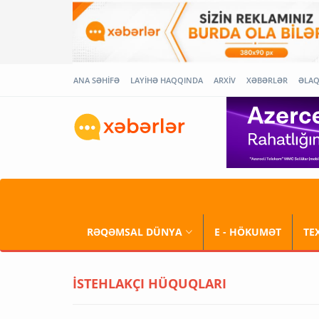
ANA SƏHİFƏ
LAYİHƏ HAQQINDA
ARXİV
XƏBƏRLƏR
ƏLA
RƏQƏMSAL DÜNYA
E - HÖKUMƏT
TE
İSTEHLAKÇI HÜQUQLARI