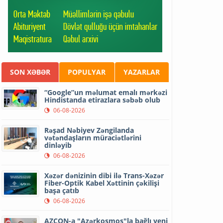
SON XƏBƏR
POPULYAR
YAZARLAR
“Google”un məlumat emalı mərkəzi
Hindistanda etirazlara səbəb olub
06-08-2026
Rəşad Nəbiyev Zəngilanda
vətəndaşların müraciətlərini
dinləyib
06-08-2026
Xəzər dənizinin dibi ilə Trans-Xəzər
Fiber-Optik Kabel Xəttinin çəkilişi
başa çatıb
06-08-2026
AZCON-a "Azərkosmos"la bağlı yeni