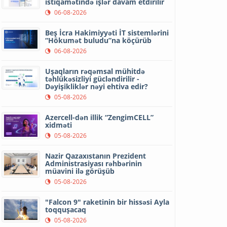
istiqamətində işlər davam etdirilir
06-08-2026
Beş İcra Hakimiyyəti İT sistemlərini
“Hökumət buludu”na köçürüb
06-08-2026
Uşaqların rəqəmsal mühitdə
təhlükəsizliyi gücləndirilir -
Dəyişikliklər nəyi ehtiva edir?
05-08-2026
Azercell-dən illik “ZengimCELL”
xidməti
05-08-2026
Nazir Qazaxıstanın Prezident
Administrasiyası rəhbərinin
müavini ilə görüşüb
05-08-2026
"Falcon 9" raketinin bir hissəsi Ayla
toqquşacaq
05-08-2026