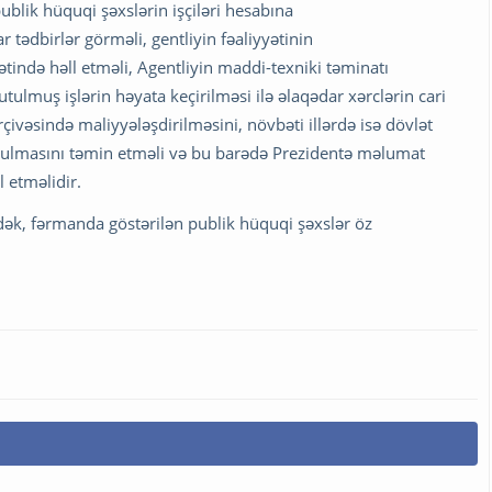
publik hüquqi şəxslərin işçiləri hesabına
 tədbirlər görməli, gentliyin fəaliyyətinin
tində həll etməli, Agentliyin maddi-texniki təminatı
ulmuş işlərin həyata keçirilməsi ilə əlaqədar xərclərin cari
çivəsində maliyyələşdirilməsini, növbəti illərdə isə dövlət
utulmasını təmin etməli və bu barədə Prezidentə məlumat
l etməlidir.
dək, fərmanda göstərilən publik hüquqi şəxslər öz