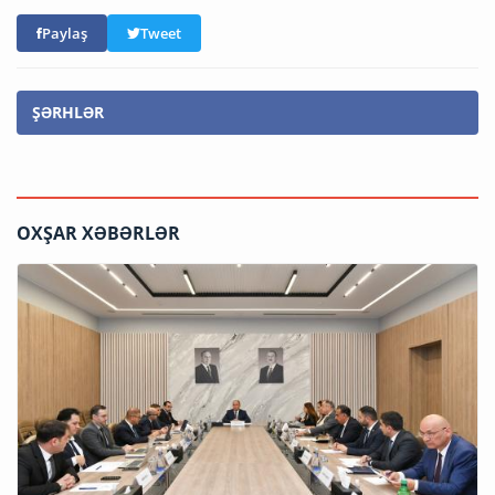
Paylaş
Tweet
ŞƏRHLƏR
OXŞAR XƏBƏRLƏR