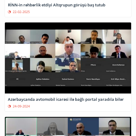
RİNN-in rəhbərlik etdiyi Altqrupun görüşü baş tutub
22-02-2025
Azərbaycanda avtomobil icarəsi ilə bağlı portal yaradıla bilər
24-09-2024