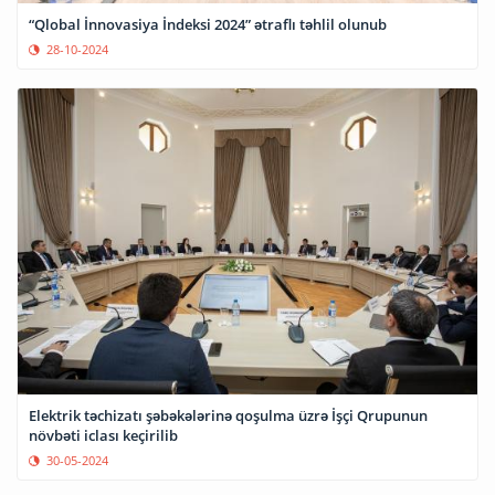
“Qlobal İnnovasiya İndeksi 2024” ətraflı təhlil olunub
28-10-2024
Elektrik təchizatı şəbəkələrinə qoşulma üzrə İşçi Qrupunun
növbəti iclası keçirilib
30-05-2024