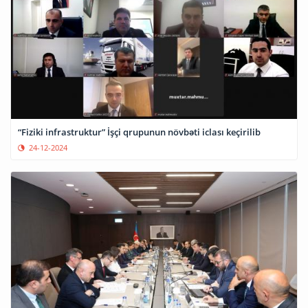
“Fiziki infrastruktur” İşçi qrupunun növbəti iclası keçirilib
24-12-2024