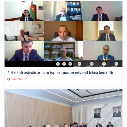
Fiziki infrastruktur üzrə işçi qrupunun növbəti iclası keçirilib
24-09-2021