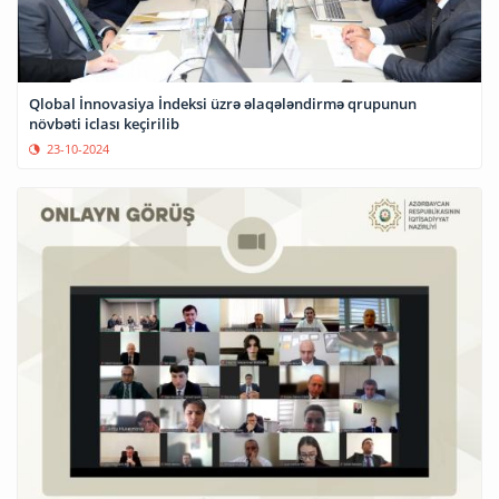
Qlobal İnnovasiya İndeksi üzrə əlaqələndirmə qrupunun
növbəti iclası keçirilib
23-10-2024