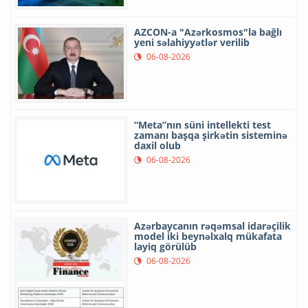
AZCON-a "Azərkosmos"la bağlı
yeni səlahiyyətlər verilib
06-08-2026
“Meta”nın süni intellekti test
zamanı başqa şirkətin sisteminə
daxil olub
06-08-2026
Azərbaycanın rəqəmsal idarəçilik
model iki beynəlxalq mükafata
layiq görülüb
06-08-2026