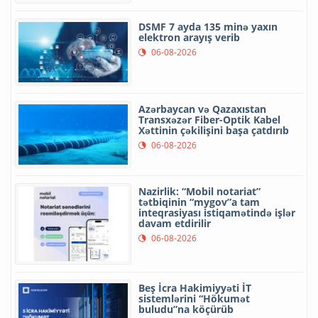
DSMF 7 ayda 135 minə yaxın
elektron arayış verib
06-08-2026
Azərbaycan və Qazaxıstan
Transxəzər Fiber-Optik Kabel
Xəttinin çəkilişini başa çatdırıb
06-08-2026
Nazirlik: “Mobil notariat”
tətbiqinin “mygov”a tam
inteqrasiyası istiqamətində işlər
davam etdirilir
06-08-2026
Beş İcra Hakimiyyəti İT
sistemlərini “Hökumət
buludu”na köçürüb