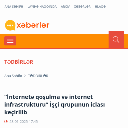
ANA SƏHİFƏ
LAYİHƏ HAQQINDA
ARXİV
XƏBƏRLƏR
ƏLAQƏ
TƏDBİRLƏR
Ana Səhifə
TƏDBİRLƏR
“İnternetə qoşulma və internet
infrastrukturu” İşçi qrupunun iclası
keçirilib
28-01-2025
17:45