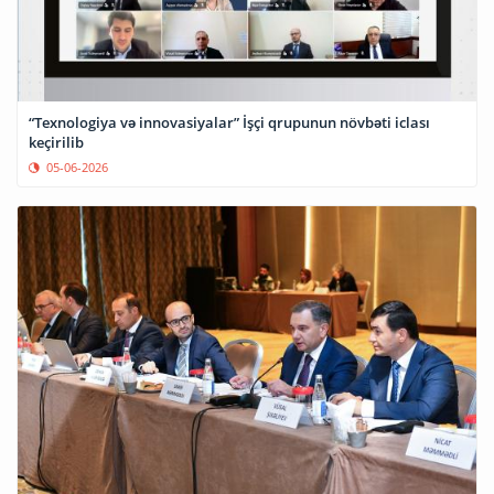
“Texnologiya və innovasiyalar” İşçi qrupunun növbəti iclası
keçirilib
05-06-2026