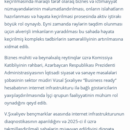
keçirilməsində maraqlı tərəf olaraq biznes və ictimaiyyət
nümayəndələrinin məlumatlandırılması, onların islahatların
hazırlanması və həyata keçirilməsi prosesində aktiv iştirakı
böyük rol oynayıb. Eyni zamanda rəylərin təqdim olunması
üçün əlverişli imkanların yaradılması bu sahədə həyata
keçirilmiş kompleks tədbirlərin səmərəliliyinin artırılmasına
xidmət edib.
Biznes mühiti və beynəlxalq reytinqlər üzrə Komissiya
Katibliyinin rəhbəri, Azərbaycan Respublikası Prezidenti
Administrasiyasının İqtisadi siyasət və sənaye məsələləri
şöbəsinin sektor müdiri Vüsal Şıxəliyev “Business ready“
hesabatının internet infrastrukturu ilə bağlı göstəricilərin
yaxşılaşdırılmasında İşçi qrupun fəaliyyətinin mühüm rol
oynadığını qeyd edib.
V.Şıxəliyev bençmarklar əsasında internet infrastrukturunun
diaqnostikasının aparıldığını və 2025-ci il üzrə
təkmilləşdirilməli sahələrin müəyyən edildiyini diqqətə