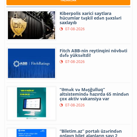
YAZARLAR
Kiberpolis xarici saytlara
hücumlar təşkil edən şəxsləri
saxlayıb
07-08-2026
Fitch ABB-nin reytinqini növbəti
dəfə yüksəltdi!
07-08-2026
“Əmək və Məşğulluq”
altsistemində hazırda 65 mindən
çox aktiv vakansiya var
07-08-2026
“Biletim.az” portalı üzərindən
onlayn bilet alanların sayı 2