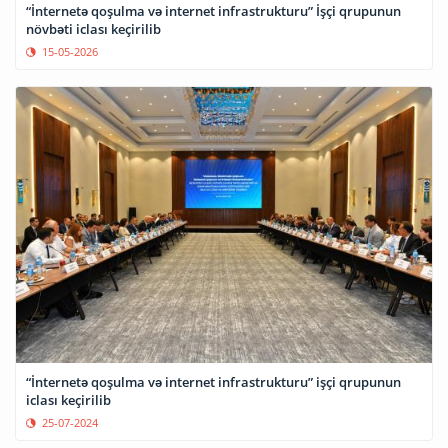
“İnternetə qoşulma və internet infrastrukturu” İşçi qrupunun
növbəti iclası keçirilib
15-05-2026
“İnternetə qoşulma və internet infrastrukturu” işçi qrupunun
iclası keçirilib
25-07-2024