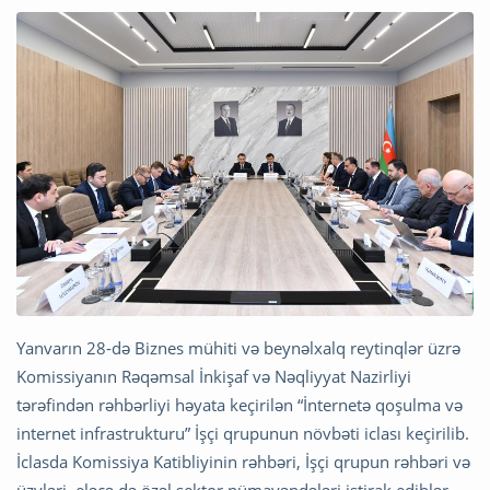
Yanvarın 28-də Biznes mühiti və beynəlxalq reytinqlər üzrə
Komissiyanın Rəqəmsal İnkişaf və Nəqliyyat Nazirliyi
tərəfindən rəhbərliyi həyata keçirilən “İnternetə qoşulma və
internet infrastrukturu” İşçi qrupunun növbəti iclası keçirilib.
İclasda Komissiya Katibliyinin rəhbəri, İşçi qrupun rəhbəri və