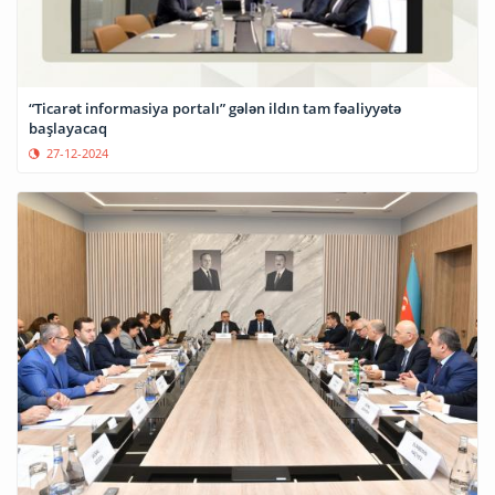
“Ticarət informasiya portalı” gələn ildın tam fəaliyyətə
başlayacaq
27-12-2024