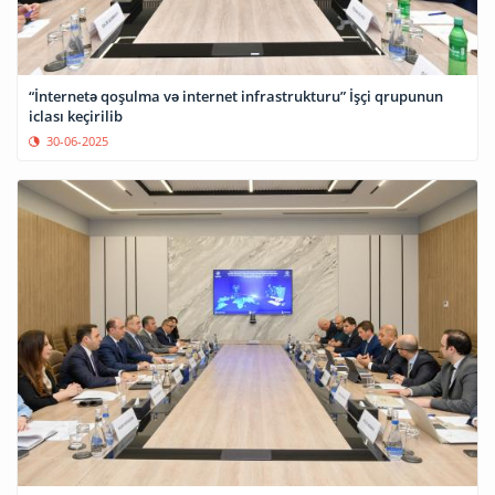
“İnternetə qoşulma və internet infrastrukturu” İşçi qrupunun
iclası keçirilib
30-06-2025