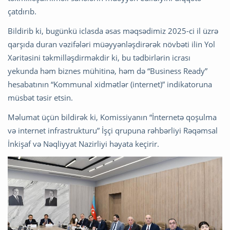
çatdırıb.
Bildirib ki, bugünkü iclasda əsas məqsədimiz 2025-ci il üzrə
qarşıda duran vəzifələri müəyyənləşdirərək növbəti ilin Yol
Xəritəsini təkmilləşdirməkdir ki, bu tədbirlərin icrası
yekunda həm biznes mühitinə, həm də “Business Ready”
hesabatının “Kommunal xidmətlər (internet)” indikatoruna
müsbət təsir etsin.
Məlumat üçün bildirək ki, Komissiyanın “İnternetə qoşulma
və internet infrastrukturu” İşçi qrupuna rəhbərliyi Rəqəmsal
İnkişaf və Nəqliyyat Nazirliyi həyata keçirir.