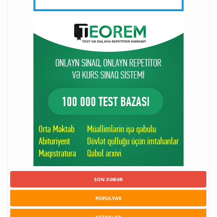
SON XƏBƏR
POPULYAR