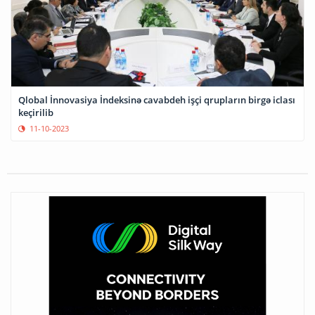
Qlobal İnnovasiya İndeksinə cavabdeh işçi qrupların birgə iclası
keçirilib
11-10-2023