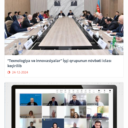
“Texnologiya və innovasiyalar” İşçi qrupunun növbəti iclası
keçirilib
24-12-2024