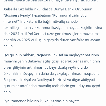
üzvləri, eləcə də özəl sektor nümayəndələri iştirak ediblər.
Xeberler.az
bildirir ki, iclasda Dünya Bankı Qrupunun
“Business Ready” hesabatının “Kommunal xidmətlər
(internet)” indikatoru ilə bağlı müvafiq sahədə
təkmilləşmələrin və kommunikasiyanın həyata keçirilməsinə
dair 2024-cü il Yol Xəritəsi üzrə görülmüş işlərin müzakirəsi
aparılıb və 2025-ci il üçün qarşıda duran vəzifələr müəyyən
edilib.
İşçi qrupun rəhbəri, rəqəmsal inkişaf və nəqliyyat nazirinin
müavini Şahin Babayev açılış çıxışı edərək biznes mühitinin
əlverişliliyinin artırılması və beynəlxalq reytinqlərdə
ölkəmizin mövqeyinin daha da yaxşılaşdırılması məqsədilə
Rəqəmsal İnkişaf və Nəqliyyat Nazirliyi və digər aidiyyəti
qurumlar tərəfindən müvafiq tədbirlərin görüldüyünü qeyd
edib.
Eyni zamanda bildirib ki, Yol Xəritəsinin həyata