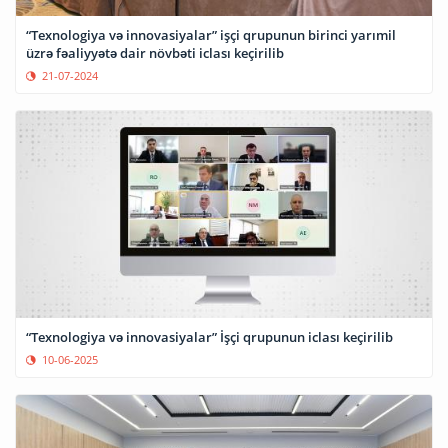
“Texnologiya və innovasiyalar” işçi qrupunun birinci yarımil
üzrə fəaliyyətə dair növbəti iclası keçirilib
21-07-2024
“Texnologiya və innovasiyalar” İşçi qrupunun iclası keçirilib
10-06-2025