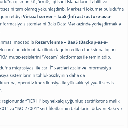
du”na qismən köçürmüş İqtisadi İslahatların Təhlili və
rosesini tam olaraq yekunlaşdırıb. Mərkəz “Hökumət buludu”na
qdim etdiyi
Virtual server – IaaS (İnfrastructure-as-a-
 informasiya sistemlərini Bakı Data Mərkəzində yerləşdirməklə
.
lanması məqsədilə
Rezervlənmə – BaaS (Backup-as-a-
lecom” bu xidmət daxilində təqdim edilən funksionallıqları
TKM mütəxəssislərini “Veeam” platforması ilə təmin edib.
na miqrasiyası ilə cari İT xərcləri azalır və informasiya
asiya sistemlərinin təhlükəsizliyinin daha da
ukturuna, operativ koordinasiya ilə yüksəkkeyfiyyətli servis
.
gionunda “TIER III” beynəlxalq uyğunluq sertifikatına malik
1” və “ISO 27001” sertifikatlarının tələblərini ödəyən Bakı və