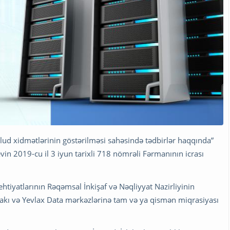
ud xidmətlərinin göstərilməsi sahəsində tədbirlər haqqında”
in 2019-cu il 3 iyun tarixli 718 nömrəli Fərmanının icrası
htiyatlarının Rəqəmsal İnkişaf və Nəqliyyat Nazirliyinin
kı və Yevlax Data mərkəzlərinə tam və ya qismən miqrasiyası