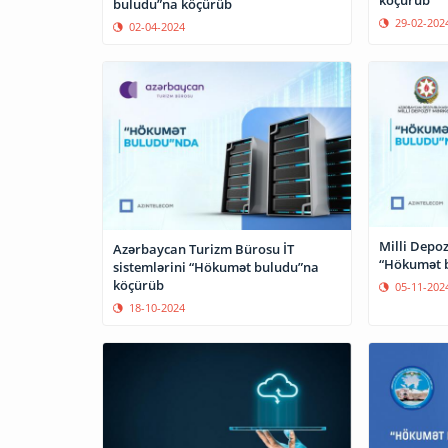
köçürüb
buludu”na köçürüb
29-02-202
02-04-2024
Milli Depoz
Azərbaycan Turizm Bürosu İT
“Hökumət 
sistemlərini “Hökumət buludu”na
köçürüb
05-11-202
18-10-2024