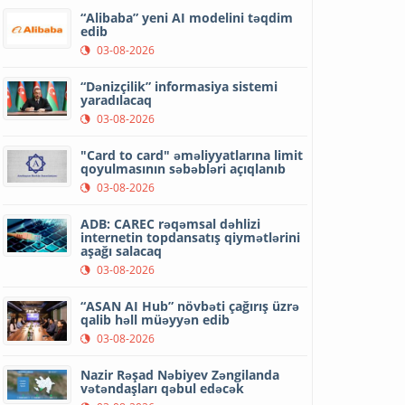
“Alibaba” yeni AI modelini təqdim
edib
03-08-2026
“Dənizçilik” informasiya sistemi
yaradılacaq
03-08-2026
"Card to card" əməliyyatlarına limit
qoyulmasının səbəbləri açıqlanıb
03-08-2026
ADB: CAREC rəqəmsal dəhlizi
internetin topdansatış qiymətlərini
aşağı salacaq
03-08-2026
“ASAN AI Hub” növbəti çağırış üzrə
qalib həll müəyyən edib
03-08-2026
Nazir Rəşad Nəbiyev Zəngilanda
vətəndaşları qəbul edəcək