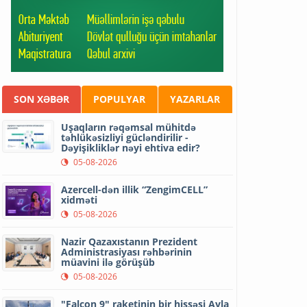
SON XƏBƏR
POPULYAR
YAZARLAR
Uşaqların rəqəmsal mühitdə
təhlükəsizliyi gücləndirilir -
Dəyişikliklər nəyi ehtiva edir?
05-08-2026
Azercell-dən illik “ZengimCELL”
xidməti
05-08-2026
Nazir Qazaxıstanın Prezident
Administrasiyası rəhbərinin
müavini ilə görüşüb
05-08-2026
"Falcon 9" raketinin bir hissəsi Ayla