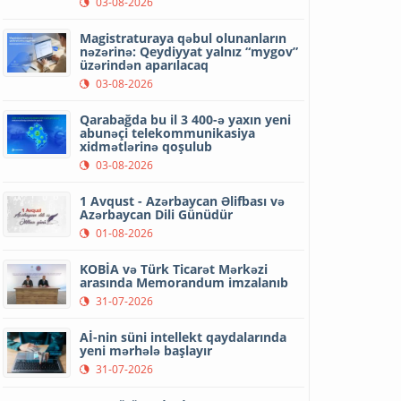
03-08-2026
Magistraturaya qəbul olunanların
nəzərinə: Qeydiyyat yalnız “mygov”
üzərindən aparılacaq
03-08-2026
Qarabağda bu il 3 400-ə yaxın yeni
abunəçi telekommunikasiya
xidmətlərinə qoşulub
03-08-2026
1 Avqust - Azərbaycan Əlifbası və
Azərbaycan Dili Günüdür
01-08-2026
KOBİA və Türk Ticarət Mərkəzi
arasında Memorandum imzalanıb
31-07-2026
Aİ-nin süni intellekt qaydalarında
yeni mərhələ başlayır
31-07-2026