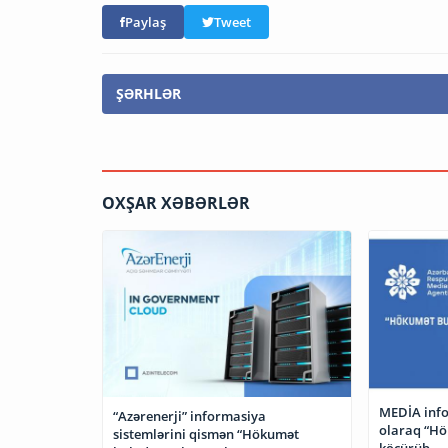
Paylaş
Tweet
ŞƏRHLƏR
OXŞAR XƏBƏRLƏR
MEDİA info
“Azərenerji” informasiya
olaraq “H
sistemlərini qismən “Hökumət