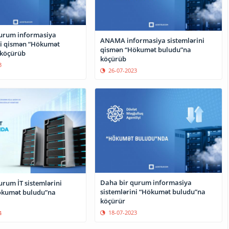
urum informasiya
ANAMA informasiya sistemlərini
ni qismən “Hökumət
qismən “Hökumət buludu”na
 köçürüb
köçürüb
3
26-07-2023
Daha bir qurum informasiya
urum İT sistemlərini
sistemlərini “Hökumət buludu”na
ökumət buludu”na
köçürür
18-07-2023
4