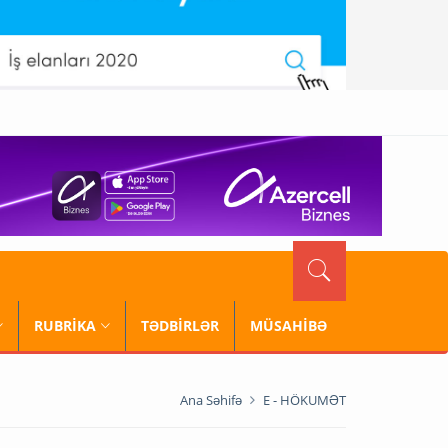
RUBRİKA
TƏDBİRLƏR
MÜSAHİBƏ
Ana Səhifə
E - HÖKUMƏT