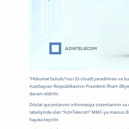
“Hökumət buludu”nun (G-cloud) yaradılması və bul
Azərbaycan Respublikasının Prezidenti İlham Əliyev
davam etdirilir.
Dövlət qurumlarının informasiya sistemlərinin və e
tabeliyində olan “AzInTelecom” MMC-yə məxsus Ba
həyata keçirilir.