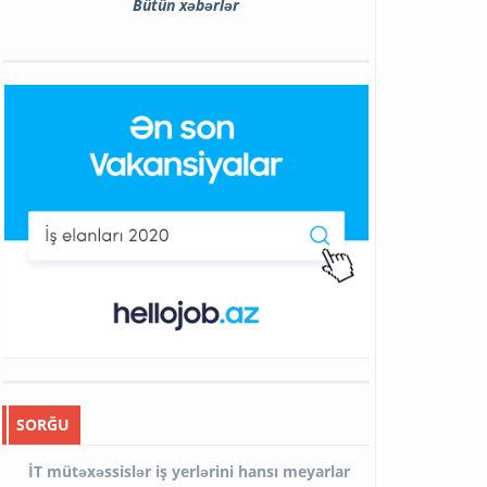
Bütün xəbərlər
SORĞU
İT mütəxəssislər iş yerlərini hansı meyarlar