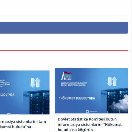
Dövlət Statistika Komitəsi bütün
rmasiya sistemlərini tam
informasiya sistemlərini “Hökumət
ökumət buludu”na
buludu”na köçürüb