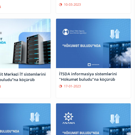
10-03-2023
4
İTSDA informasiya sistemlərini
it Mərkəzi İT sistemlərini
"Hökumət buludu"na köçürüb
buludu”na köçürüb
17-01-2023
4