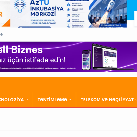
QƏ
XNOLOGİYA
TƏNZİMLƏMƏ
TELEKOM VƏ NƏQLİYYAT