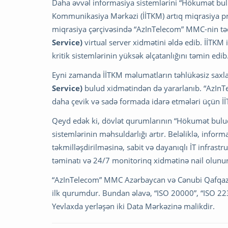
Daha əvvəl informasiya sistemlərini “Hökumət bulu
Kommunikasiya Mərkəzi (İİTKM) artıq miqrasiya p
miqrasiya çərçivəsində “AzInTelecom” MMC-nin tə
Service)
virtual server xidmətini əldə edib. İİTKM
kritik sistemlərinin yüksək əlçatanlığını təmin edib
Eyni zamanda İİTKM məlumatların təhlükəsiz sax
Service)
bulud xidmətindən də yararlanıb. “AzInTe
daha çevik və sadə formada idarə etmələri üçün İİ
Qeyd edək ki, dövlət qurumlarının “Hökumət buludu”
sistemlərinin məhsuldarlığı artır. Beləliklə, inform
təkmilləşdirilməsinə, sabit və dayanıqlı İT infrastr
təminatı və 24/7 monitorinq xidmətinə nail olunur
“AzInTelecom” MMC Azərbaycan və Cənubi Qafqaz re
ilk qurumdur. Bundan əlavə, “ISO 20000”, “ISO 2230
Yevlaxda yerləşən iki Data Mərkəzinə malikdir.