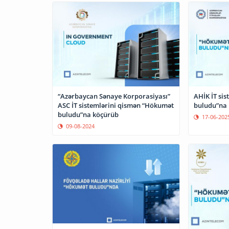
“Azərbaycan Sənaye Korporasiyası”
AHİK İT si
ASC İT sistemlərini qismən “Hökumət
buludu”na
buludu”na köçürüb
17-06-202
09-08-2024