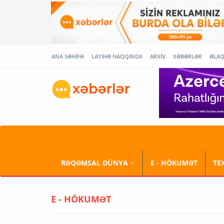
ANA SƏHİFƏ
LAYİHƏ HAQQINDA
ARXİV
XƏBƏRLƏR
ƏLA
RƏQƏMSAL DÜNYA
E - HÖKUMƏT
TE
E - HÖKUMƏT