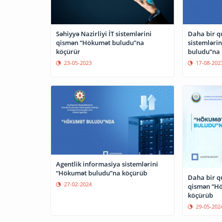
Səhiyyə Nazirliyi İT sistemlərini
Daha bir q
qismən “Hökumət buludu”na
sistemləri
köçürür
buludu”na
23-05-2023
17-08-202
Agentlik informasiya sistemlərini
“Hökumət buludu”na köçürüb
Daha bir q
27-02-2024
qismən “H
köçürüb
29-05-202