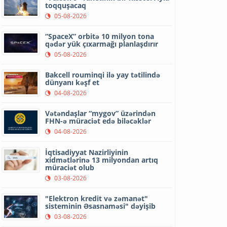
toqquşacaq
05-08-2026
“SpaceX” orbitə 10 milyon tona
qədər yük çıxarmağı planlaşdırır
05-08-2026
Bakcell rouminqi ilə yay tətilində
dünyanı kəşf et
04-08-2026
Vətəndaşlar “mygov” üzərindən
FHN-ə müraciət edə biləcəklər
04-08-2026
İqtisadiyyat Nazirliyinin
xidmətlərinə 13 milyondan artıq
müraciət olub
03-08-2026
"Elektron kredit və zəmanət"
sisteminin Əsasnaməsi" dəyişib
03-08-2026