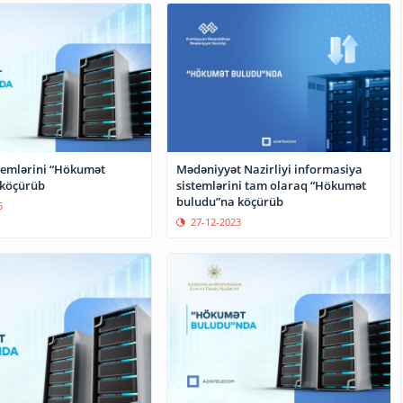
stemlərini “Hökumət
Mədəniyyət Nazirliyi informasiya
 köçürüb
sistemlərini tam olaraq “Hökumət
buludu”na köçürüb
5
27-12-2023