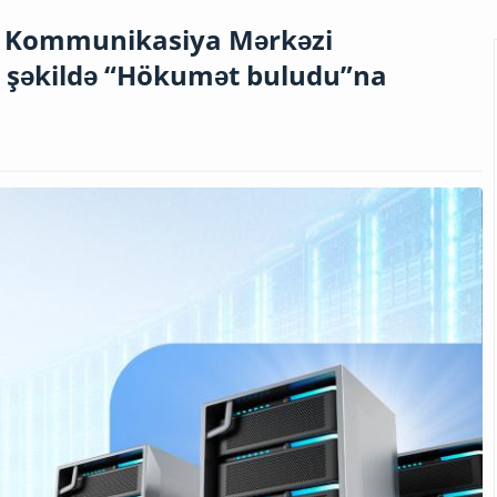
i və Kommunikasiya Mərkəzi
m şəkildə “Hökumət buludu”na