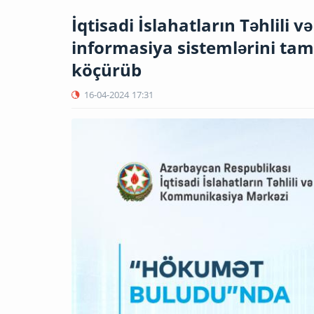
İqtisadi İslahatların Təhlil
informasiya sistemlərini ta
köçürüb
16-04-2024
17:31