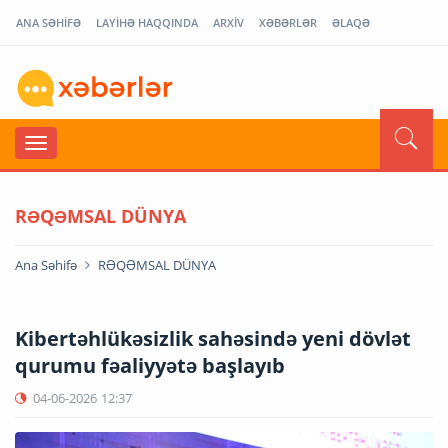
ANA SƏHİFƏ
LAYİHƏ HAQQINDA
ARXİV
XƏBƏRLƏR
ƏLAQƏ
RƏQƏMSAL DÜNYA
Ana Səhifə
RƏQƏMSAL DÜNYA
Kibertəhlükəsizlik sahəsində yeni dövlət
qurumu fəaliyyətə başlayıb
04-06-2026
12:37