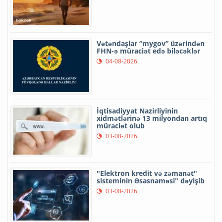
Vətəndaşlar “mygov” üzərindən
FHN-ə müraciət edə biləcəklər
04-08-2026
İqtisadiyyat Nazirliyinin
xidmətlərinə 13 milyondan artıq
müraciət olub
03-08-2026
"Elektron kredit və zəmanət"
sisteminin Əsasnaməsi" dəyişib
03-08-2026