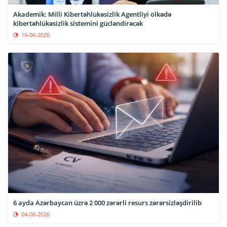
Akademik: Milli Kibertəhlükəsizlik Agentliyi ölkədə
kibertəhlükəsizlik sistemini gücləndirəcək
16-06-2026
6 ayda Azərbaycan üzrə 2 000 zərərli resurs zərərsizləşdirilib
04-06-2026