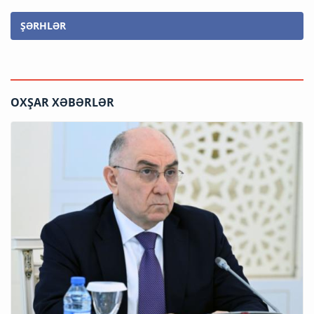
ŞƏRHLƏR
OXŞAR XƏBƏRLƏR