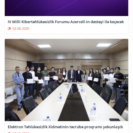
IV Milli Kibertəhlükəsizlik Forumu Azercell-in dəstəyi ilə keçəcək
02-06-2026
Elektron Təhlükəsizlik Xidmətinin təcrübə proqramı yekunlaşıb