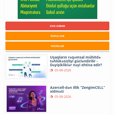
SON XƏBƏR
POPULYAR
YAZARLAR
Uşaqların rəqəmsal mühitdə
təhlükəsizliyi gücləndirilir -
Dəyişikliklər nəyi ehtiva edir?
05-08-2026
Azercell-dən illik “ZengimCELL”
xidməti
05-08-2026