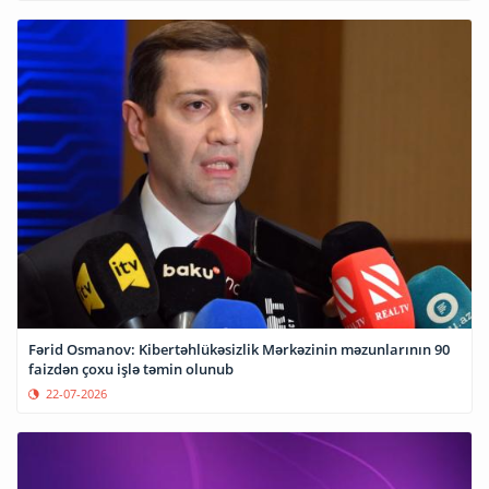
Fərid Osmanov: Kibertəhlükəsizlik Mərkəzinin məzunlarının 90
faizdən çoxu işlə təmin olunub
22-07-2026