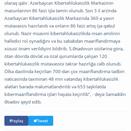
olaraq qalır. Azərbaycan Kibertəhlükəsizlik Mərkəzinin
məzunlarının 86 faizi işlə təmin olunub. Son 3 il ərzində
Azərbaycan Kibertəhlükəsizlik Mərkəzində 360-a yaxın
mütəxəssis hazırlanıb və onların 86 faizi artıq işə qəbul
olunub. Nazir müavini kibertəhlükəsizlikdə insan amilinin
həlledici rol oynadığını və bu səbəbdən maarifləndirməyə
xüsusi önəm verildiyini bildirib. S.Əsədovun sözlərinə görə,
ötən dövrdə dövlət və özəl qurumlarda çalışan 120
kibertəhlükəsizlik mütəxəssisi təkrar hazırlığa cəlb olunub.
Ölkə daxilində keçirilən 700-dən çox maarifləndirmə tədbiri
nəticəsində təxminən 48 min vətəndaş kibertəhlükəsizlik
alətləri barədə məlumatlandırılıb və 653 təşkilatda
kibermaarifləndirmə işləri həyata keçirilib”, - deyə Saməddin
Əsədov qeyd edib.
Paylaş
Tweet