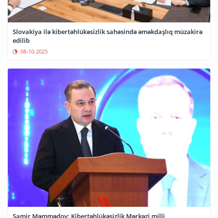
Slovakiya ilə kibertəhlükəsizlik sahəsində əməkdaşlıq müzakirə
edilib
08-10-2025
Samir Məmmədov: Kibertəhlükəsizlik Mərkəzi milli