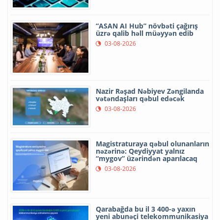
“ASAN AI Hub” növbəti çağırış
üzrə qalib həll müəyyən edib
03-08-2026
Nazir Rəşad Nəbiyev Zəngilanda
vətəndaşları qəbul edəcək
03-08-2026
Magistraturaya qəbul olunanların
nəzərinə: Qeydiyyat yalnız
“mygov” üzərindən aparılacaq
03-08-2026
Qarabağda bu il 3 400-ə yaxın
yeni abunəçi telekommunikasiya