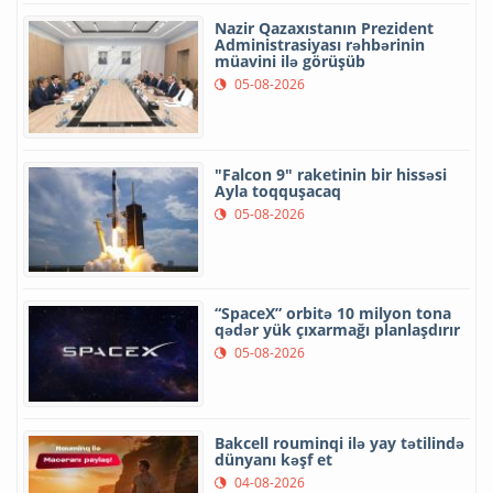
Nazir Qazaxıstanın Prezident
Administrasiyası rəhbərinin
müavini ilə görüşüb
05-08-2026
"Falcon 9" raketinin bir hissəsi
Ayla toqquşacaq
05-08-2026
“SpaceX” orbitə 10 milyon tona
qədər yük çıxarmağı planlaşdırır
05-08-2026
Bakcell rouminqi ilə yay tətilində
dünyanı kəşf et
04-08-2026