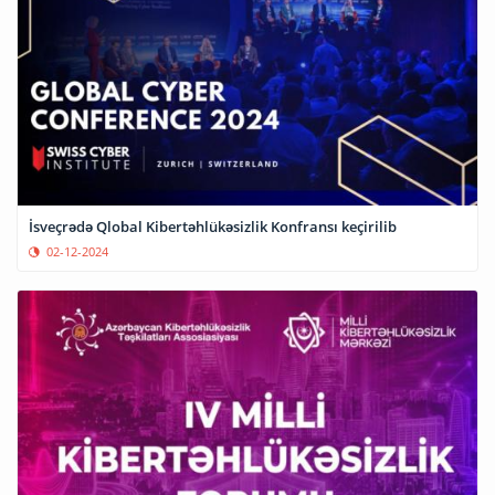
İsveçrədə Qlobal Kibertəhlükəsizlik Konfransı keçirilib
02-12-2024