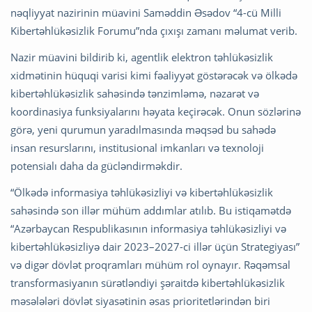
nəqliyyat nazirinin müavini Saməddin Əsədov “4-cü Milli
Kibertəhlükəsizlik Forumu”nda çıxışı zamanı məlumat verib.
Nazir müavini bildirib ki, agentlik elektron təhlükəsizlik
xidmətinin hüquqi varisi kimi fəaliyyət göstərəcək və ölkədə
kibertəhlükəsizlik sahəsində tənzimləmə, nəzarət və
koordinasiya funksiyalarını həyata keçirəcək. Onun sözlərinə
görə, yeni qurumun yaradılmasında məqsəd bu sahədə
insan resurslarını, institusional imkanları və texnoloji
potensialı daha da gücləndirməkdir.
“Ölkədə informasiya təhlükəsizliyi və kibertəhlükəsizlik
sahəsində son illər mühüm addımlar atılıb. Bu istiqamətdə
“Azərbaycan Respublikasının informasiya təhlükəsizliyi və
kibertəhlükəsizliyə dair 2023–2027-ci illər üçün Strategiyası”
və digər dövlət proqramları mühüm rol oynayır. Rəqəmsal
transformasiyanın sürətləndiyi şəraitdə kibertəhlükəsizlik
məsələləri dövlət siyasətinin əsas prioritetlərindən biri