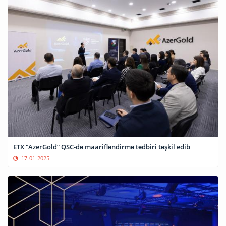
ETX “AzerGold” QSC-də maarifləndirmə tədbiri təşkil edib
17-01-2025