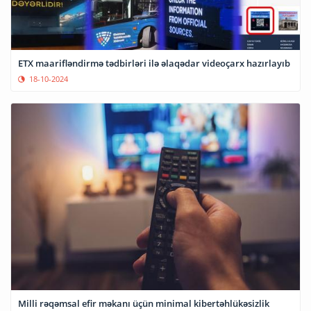
ETX maarifləndirmə tədbirləri ilə əlaqədar videoçarx hazırlayıb
18-10-2024
Milli rəqəmsal efir məkanı üçün minimal kibertəhlükəsizlik