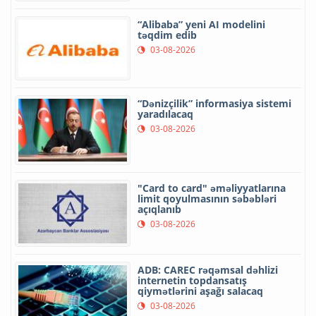
“Alibaba” yeni AI modelini
təqdim edib
03-08-2026
“Dənizçilik” informasiya sistemi
yaradılacaq
03-08-2026
"Card to card" əməliyyatlarına
limit qoyulmasının səbəbləri
açıqlanıb
03-08-2026
ADB: CAREC rəqəmsal dəhlizi
internetin topdansatış
qiymətlərini aşağı salacaq
03-08-2026