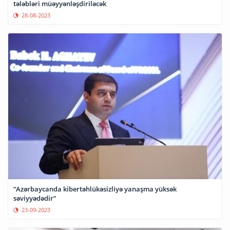
tələbləri müəyyənləşdiriləcək
28-08-2023
“Azərbaycanda kibertəhlükəsizliyə yanaşma yüksək
səviyyədədir”
23-09-2023