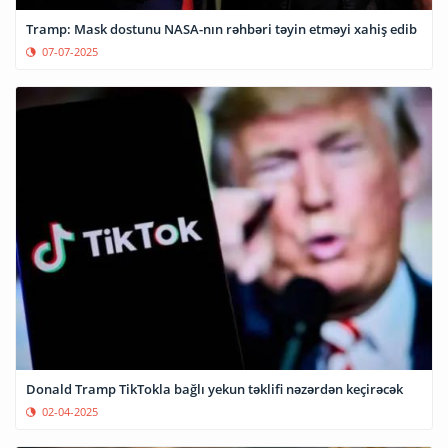
Tramp: Mask dostunu NASA-nın rəhbəri təyin etməyi xahiş edib
07-07-2025
Donald Tramp TikTokla bağlı yekun təklifi nəzərdən keçirəcək
02-04-2025