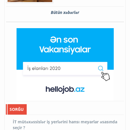
Bütün xəbərlər
SORĞU
İT mütəxəssislər iş yerlərini hansı meyarlar əsasında
seçir ?