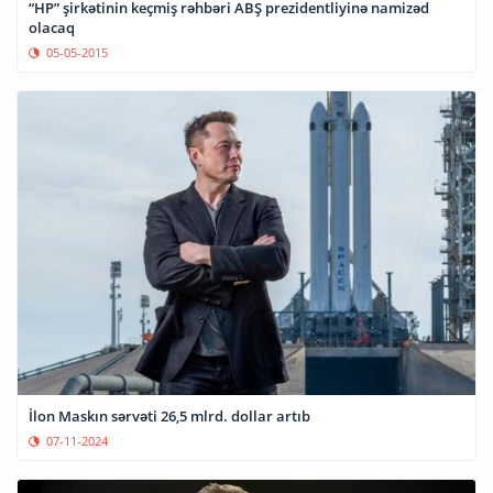
“HP” şirkətinin keçmiş rəhbəri ABŞ prezidentliyinə namizəd
olacaq
05-05-2015
İlon Maskın sərvəti 26,5 mlrd. dollar artıb
07-11-2024