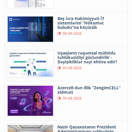
Beş İcra Hakimiyyəti İT
sistemlərini “Hökumət
buludu”na köçürüb
06-08-2026
Uşaqların rəqəmsal mühitdə
təhlükəsizliyi gücləndirilir -
Dəyişikliklər nəyi ehtiva edir?
05-08-2026
Azercell-dən illik “ZengimCELL”
xidməti
05-08-2026
Nazir Qazaxıstanın Prezident
Administrasiyası rəhbərinin