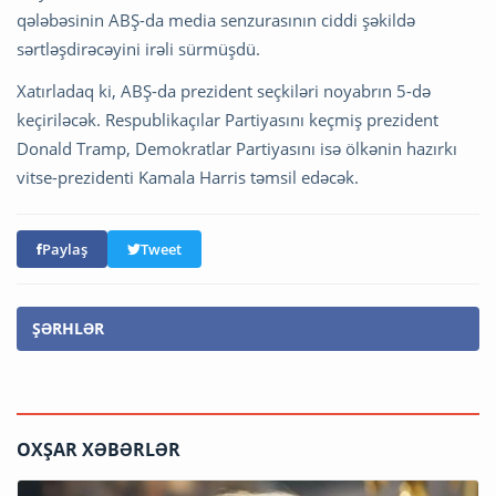
qələbəsinin ABŞ-da media senzurasının ciddi şəkildə
sərtləşdirəcəyini irəli sürmüşdü.
Xatırladaq ki, ABŞ-da prezident seçkiləri noyabrın 5-də
keçiriləcək. Respublikaçılar Partiyasını keçmiş prezident
Donald Tramp, Demokratlar Partiyasını isə ölkənin hazırkı
vitse-prezidenti Kamala Harris təmsil edəcək.
Paylaş
Tweet
ŞƏRHLƏR
OXŞAR XƏBƏRLƏR