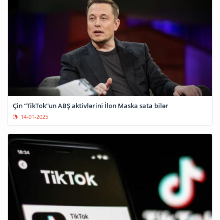
Çin “TikTok”un ABŞ aktivlərini İlon Maska sata bilər
14-01-2025