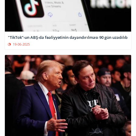
"TikTok”-un ABŞ-da fəaliyyətinin dayandırılması 90 gün uzadılıb
19-06-2025