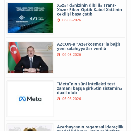
Xəzər dənizinin dibi ilə Trans-
Xəzər Fiber-Optik Kabel Xəttinin
çəkilişi başa çatıb
06-08-2026
AZCON-a "Azərkosmos"la bağlı
yeni səlahiyyətlər verilib
06-08-2026
“Meta”nın süni intellekti test
zamanı başqa şirkətin sisteminə
daxil olub
06-08-2026
Azərbaycanın rəqəmsal idarəçilik