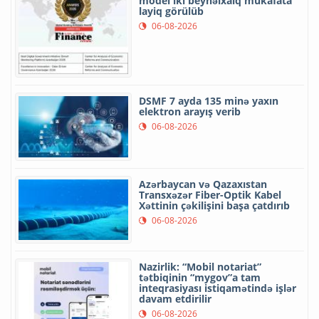
model iki beynəlxalq mükafata
layiq görülüb
06-08-2026
DSMF 7 ayda 135 minə yaxın
elektron arayış verib
06-08-2026
Azərbaycan və Qazaxıstan
Transxəzər Fiber-Optik Kabel
Xəttinin çəkilişini başa çatdırıb
06-08-2026
Nazirlik: “Mobil notariat”
tətbiqinin “mygov”a tam
inteqrasiyası istiqamətində işlər
davam etdirilir
06-08-2026