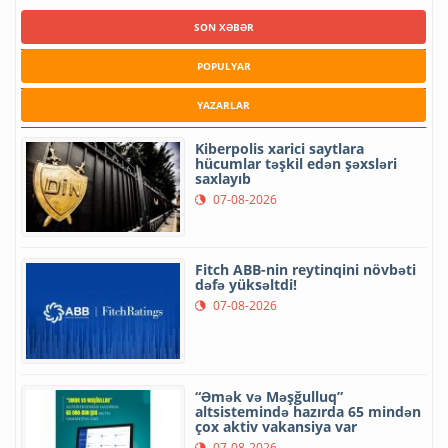
SON XƏBƏR
POPULYAR
YAZARLAR
Kiberpolis xarici saytlara
hücumlar təşkil edən şəxsləri
saxlayıb
07-08-2026
Fitch ABB-nin reytinqini növbəti
dəfə yüksəltdi!
07-08-2026
“Əmək və Məşğulluq”
altsistemində hazırda 65 mindən
çox aktiv vakansiya var
07-08-2026