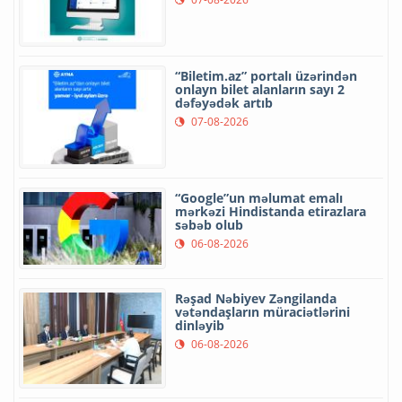
“Biletim.az” portalı üzərindən
onlayn bilet alanların sayı 2
dəfəyədək artıb
07-08-2026
“Google”un məlumat emalı
mərkəzi Hindistanda etirazlara
səbəb olub
06-08-2026
Rəşad Nəbiyev Zəngilanda
vətəndaşların müraciətlərini
dinləyib
06-08-2026