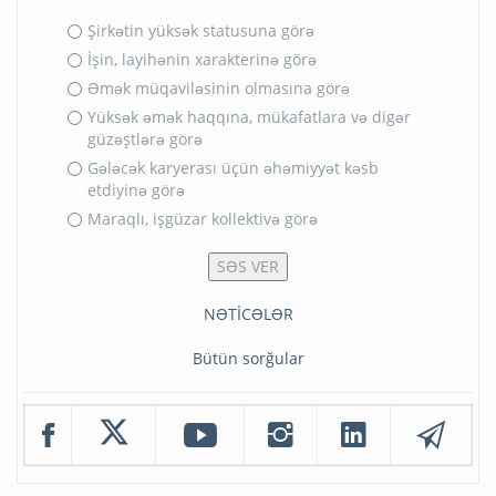
Şirkətin yüksək statusuna görə
İşin, layihənin xarakterinə görə
Əmək müqaviləsinin olmasına görə
Yüksək əmək haqqına, mükafatlara və digər
güzəştlərə görə
Gələcək karyerası üçün əhəmiyyət kəsb
etdiyinə görə
Maraqlı, işgüzar kollektivə görə
NƏTİCƏLƏR
Bütün sorğular