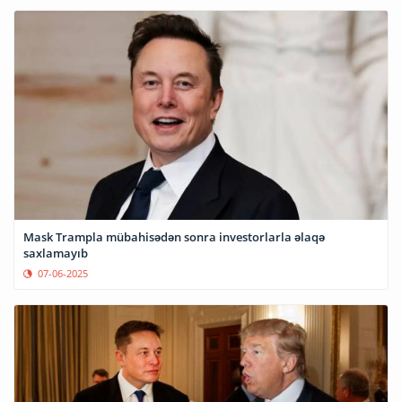
Mask Trampla mübahisədən sonra investorlarla əlaqə
saxlamayıb
07-06-2025