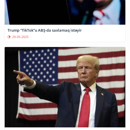
Trump “TikTok”u ABŞ-da saxlamaq istəyir
29-05-2025