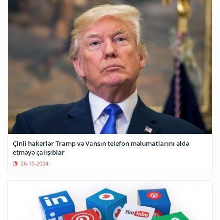
Çinli hakerlər Tramp və Vansın telefon məlumatlarını əldə
etməyə çalışıblar
26-10-2024