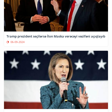
Tramp prezident seçilərsə İlon Maska verəcəyi vəzifəni açıqlayıb
06-09-2024