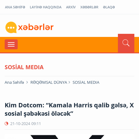
ANA SƏHİFƏ
LAYİHƏ HAQQINDA
ARXİV
XƏBƏRLƏR
ƏLAQƏ
SOSİAL MEDIA
Ana Səhifə
RƏQƏMSAL DÜNYA
SOSİAL MEDIA
Kim Dotcom: “Kamala Harris qalib gəlsə, X
sosial şəbəkəsi öləcək”
21-10-2024
09:11