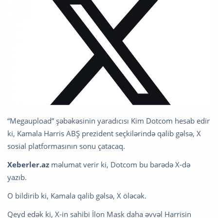
“Megaupload” şəbəkəsinin yaradıcısı Kim Dotcom hesab edir
ki, Kamala Harris ABŞ prezident seçkilərində qalib gəlsə, X
sosial platformasının sonu çatacaq.
Xeberler.az
məlumat verir ki, Dotcom bu barədə X-də
yazıb.
O bildirib ki, Kamala qalib gəlsə, X öləcək.
Qeyd edək ki, X-in sahibi İlon Mask daha əvvəl Harrisin