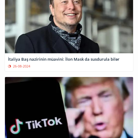
İtaliya Baş nazirinin müavini: İlon Mask da susdurula bilər
26-08-2024