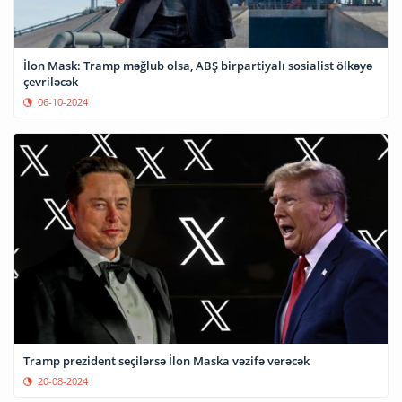
İlon Mask: Tramp məğlub olsa, ABŞ birpartiyalı sosialist ölkəyə
çevriləcək
06-10-2024
Tramp prezident seçilərsə İlon Maska vəzifə verəcək
20-08-2024