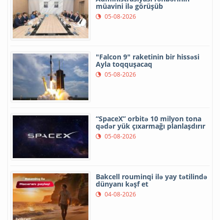
müavini ilə görüşüb
05-08-2026
"Falcon 9" raketinin bir hissəsi
Ayla toqquşacaq
05-08-2026
“SpaceX” orbitə 10 milyon tona
qədər yük çıxarmağı planlaşdırır
05-08-2026
Bakcell rouminqi ilə yay tətilində
dünyanı kəşf et
04-08-2026