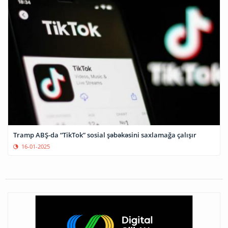
Tramp ABŞ-da “TikTok” sosial şəbəkəsini saxlamağa çalışır
16-01-2025