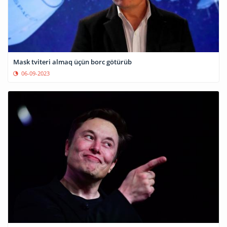
Mask tviteri almaq üçün borc götürüb
06-09-2023