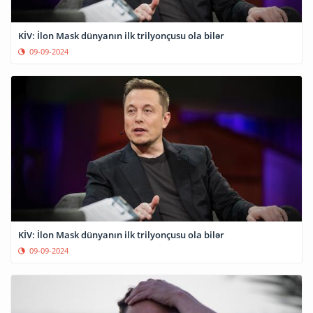
KİV: İlon Mask dünyanın ilk trilyonçusu ola bilər
09-09-2024
KİV: İlon Mask dünyanın ilk trilyonçusu ola bilər
09-09-2024