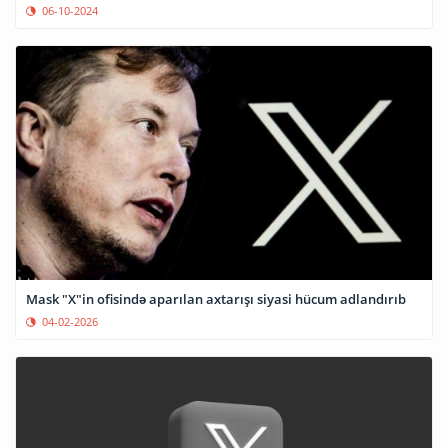
06-10-2024
Mask "X"in ofisində aparılan axtarışı siyasi hücum adlandırıb
04-02-2026