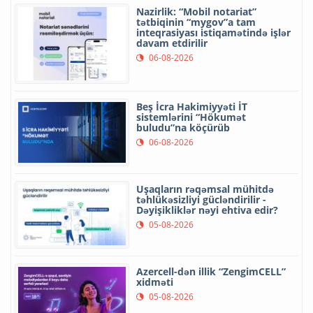
Nazirlik: “Mobil notariat”
tətbiqinin “mygov”a tam
inteqrasiyası istiqamətində işlər
davam etdirilir
06-08-2026
Beş İcra Hakimiyyəti İT
sistemlərini “Hökumət
buludu”na köçürüb
06-08-2026
Uşaqların rəqəmsal mühitdə
təhlükəsizliyi gücləndirilir -
Dəyişikliklər nəyi ehtiva edir?
05-08-2026
Azercell-dən illik “ZengimCELL”
xidməti
05-08-2026