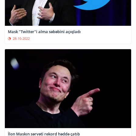
Mask "Twitter"i alma səbəbini açıqladı
28-10-2022
İlon Maskın sərvəti rekord həddə çatıb