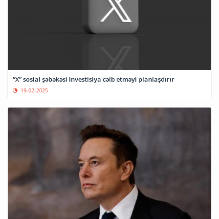
“X” sosial şəbəkəsi investisiya cəlb etməyi planlaşdırır
19-02-2025