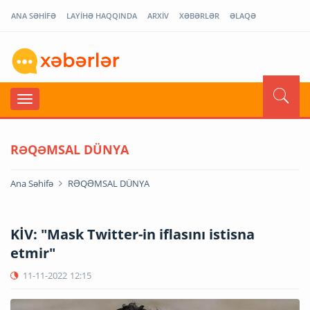
ANA SƏHİFƏ
LAYİHƏ HAQQINDA
ARXİV
XƏBƏRLƏR
ƏLAQƏ
RƏQƏMSAL DÜNYA
Ana Səhifə
RƏQƏMSAL DÜNYA
KİV: "Mask Twitter-in iflasını istisna
etmir"
11-11-2022
12:15