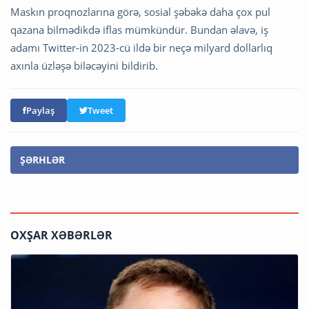
Maskın proqnozlarına görə, sosial şəbəkə daha çox pul
qazana bilmədikdə iflas mümkündür. Bundan əlavə, iş
adamı Twitter-in 2023-cü ildə bir neçə milyard dollarlıq
axınla üzləşə biləcəyini bildirib.
Paylaş
Tweet
ŞƏRHLƏR
OXŞAR XƏBƏRLƏR