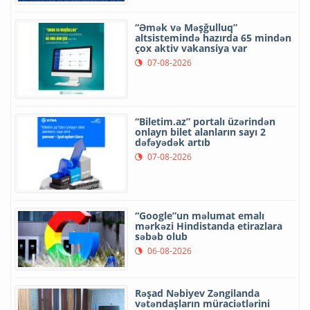
“Əmək və Məşğulluq”
altsistemində hazırda 65 mindən
çox aktiv vakansiya var
07-08-2026
“Biletim.az” portalı üzərindən
onlayn bilet alanların sayı 2
dəfəyədək artıb
07-08-2026
“Google”un məlumat emalı
mərkəzi Hindistanda etirazlara
səbəb olub
06-08-2026
Rəşad Nəbiyev Zəngilanda
vətəndaşların müraciətlərini