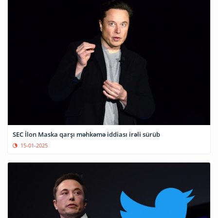
SEC İlon Maska qarşı məhkəmə iddiası irəli sürüb
15-01-2025