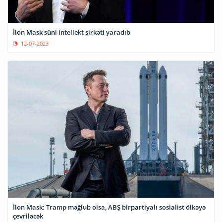
İlon Mask süni intellekt şirkəti yaradıb
12-07-2023
İlon Mask: Tramp məğlub olsa, ABŞ birpartiyalı sosialist ölkəyə
çevriləcək