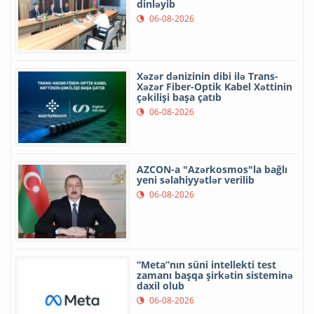
dinləyib
06-08-2026
Xəzər dənizinin dibi ilə Trans-
Xəzər Fiber-Optik Kabel Xəttinin
çəkilişi başa çatıb
06-08-2026
AZCON-a "Azərkosmos"la bağlı
yeni səlahiyyətlər verilib
06-08-2026
“Meta”nın süni intellekti test
zamanı başqa şirkətin sisteminə
daxil olub
06-08-2026