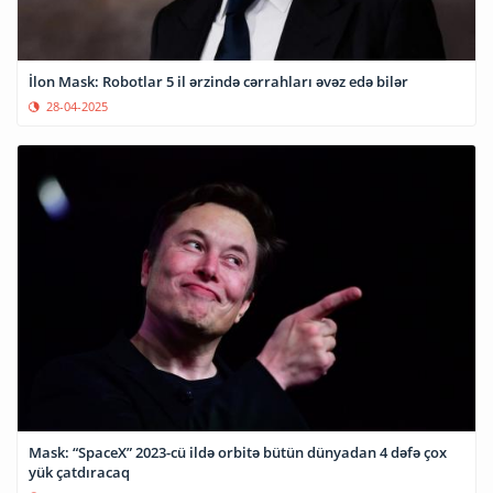
İlon Mask: Robotlar 5 il ərzində cərrahları əvəz edə bilər
28-04-2025
Mask: “SpaceX” 2023-cü ildə orbitə bütün dünyadan 4 dəfə çox
yük çatdıracaq