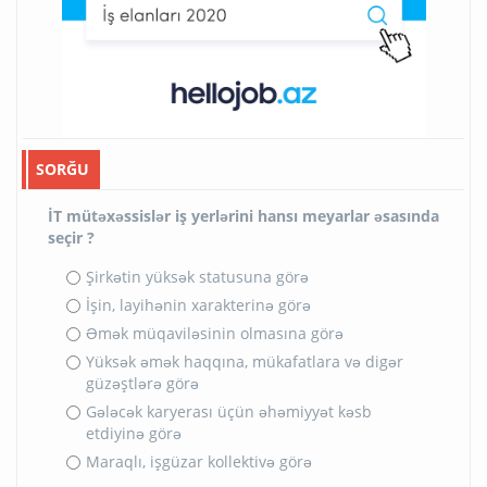
SORĞU
İT mütəxəssislər iş yerlərini hansı meyarlar əsasında
seçir ?
Şirkətin yüksək statusuna görə
İşin, layihənin xarakterinə görə
Əmək müqaviləsinin olmasına görə
Yüksək əmək haqqına, mükafatlara və digər
güzəştlərə görə
Gələcək karyerası üçün əhəmiyyət kəsb
etdiyinə görə
Maraqlı, işgüzar kollektivə görə