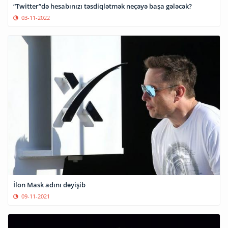
“Twitter”də hesabınızı təsdiqlətmək neçəyə başa gələcək?
03-11-2022
İlon Mask adını dəyişib
09-11-2021