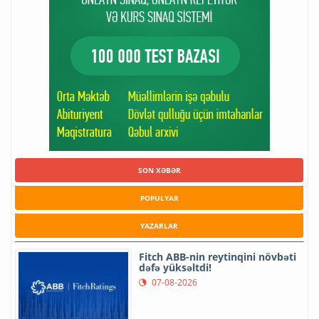
SON XƏBƏR
POPULYAR
YAZARLAR
Fitch ABB-nin reytinqini növbəti
dəfə yüksəltdi!
07-08-2026