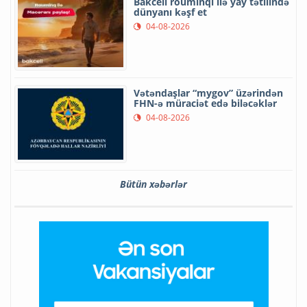
Bakcell rouminqi ilə yay tətilində
dünyanı kəşf et
04-08-2026
Vətəndaşlar “mygov” üzərindən
FHN-ə müraciət edə biləcəklər
04-08-2026
Bütün xəbərlər