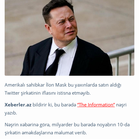
Amerikalı sahibkar İlon Mask bu yaxınlarda satın aldığı
Twitter şirkətinin iflasını istisna etməyib.
Xeberler.az
bildirir ki, bu barədə
“The Information”
nəşri
yazıb.
Nəşrin xəbərinə görə, milyarder bu barədə noyabrın 10-da
şirkətin əməkdaşlarına məlumat verib.