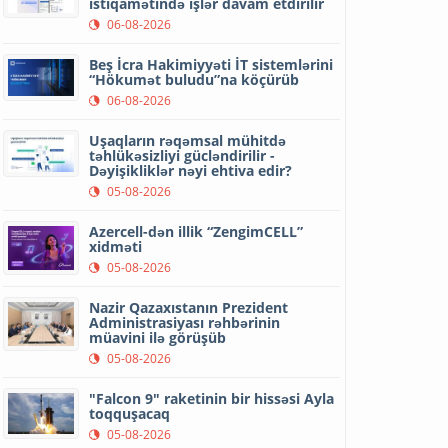
istiqamətində işlər davam etdirilir
06-08-2026
Beş İcra Hakimiyyəti İT sistemlərini
“Hökumət buludu”na köçürüb
06-08-2026
Uşaqların rəqəmsal mühitdə
təhlükəsizliyi gücləndirilir -
Dəyişikliklər nəyi ehtiva edir?
05-08-2026
Azercell-dən illik “ZengimCELL”
xidməti
05-08-2026
Nazir Qazaxıstanın Prezident
Administrasiyası rəhbərinin
müavini ilə görüşüb
05-08-2026
"Falcon 9" raketinin bir hissəsi Ayla
toqquşacaq
05-08-2026