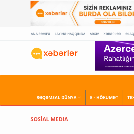
ANA SƏHİFƏ
LAYİHƏ HAQQINDA
ARXİV
XƏBƏRLƏR
ƏLA
RƏQƏMSAL DÜNYA
E - HÖKUMƏT
TE
SOSİAL MEDIA