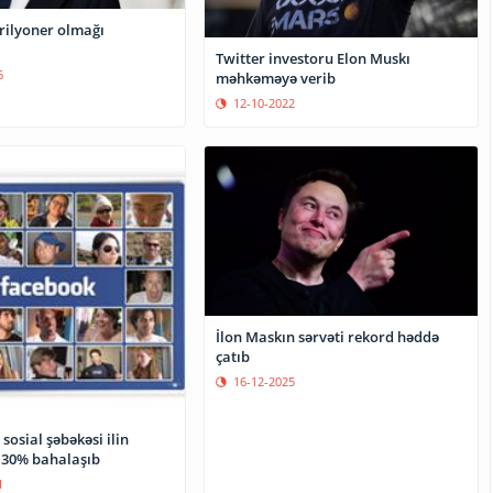
rilyoner olmağı
Twitter investoru Elon Muskı
6
məhkəməyə verib
12-10-2022
İlon Maskın sərvəti rekord həddə
çatıb
16-12-2025
sosial şəbəkəsi ilin
 30% bahalaşıb
1