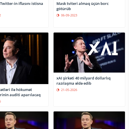
witter-in iflasını istisna
Mask tviteri almaq üçün borc
götürüb
2
06-09-2023
xAI şirkəti 40 milyard dollarlıq
razılaşma əldə edib
ətləri ilə hökumət
21-05-2026
rinin auditi aparılacaq
5