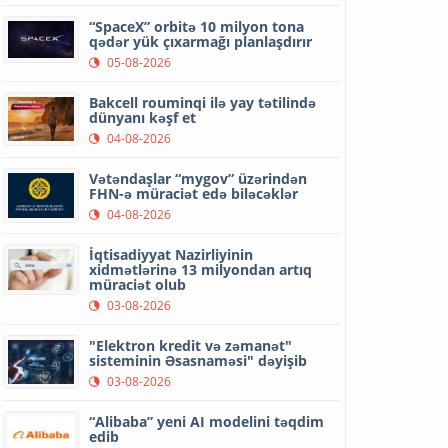
“SpaceX” orbitə 10 milyon tona
qədər yük çıxarmağı planlaşdırır
05-08-2026
Bakcell rouminqi ilə yay tətilində
dünyanı kəşf et
04-08-2026
Vətəndaşlar “mygov” üzərindən
FHN-ə müraciət edə biləcəklər
04-08-2026
İqtisadiyyat Nazirliyinin
xidmətlərinə 13 milyondan artıq
müraciət olub
03-08-2026
"Elektron kredit və zəmanət"
sisteminin Əsasnaməsi" dəyişib
03-08-2026
“Alibaba” yeni AI modelini təqdim
edib