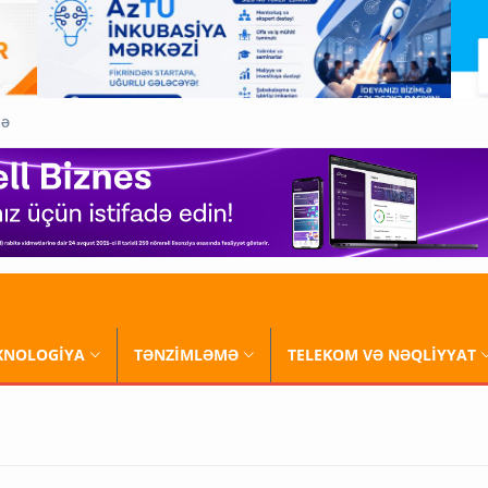
QƏ
XNOLOGİYA
TƏNZİMLƏMƏ
TELEKOM VƏ NƏQLİYYAT