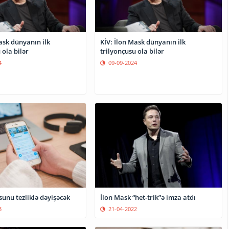
ask dünyanın ilk
KİV: İlon Mask dünyanın ilk
 ola bilər
trilyonçusu ola bilər
4
09-09-2024
sunu tezliklə dəyişəcək
İlon Mask “het-trik”ə imza atdı
3
21-04-2022