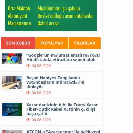
SON XƏBƏR
POPULYAR
YAZARLAR
“Google”un məlumat emalı mərkəzi
Hindistanda etirazlara səbəb olub
06-08-2026
Rəşad Nəbiyev Zəngilanda
vətəndaşların müraciətlərini
dinləyib
06-08-2026
Xəzər dənizinin dibi ilə Trans-Xəzər
Fiber-Optik Kabel Xəttinin çəkilişi
başa çatıb
06-08-2026
AZCON-a "Azərkosmos"la bağlı yeni