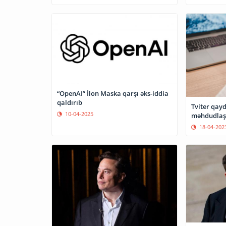
“OpenAI” İlon Maska qarşı əks-iddia
qaldırıb
Tviter qay
10-04-2025
məhdudlaş
18-04-202