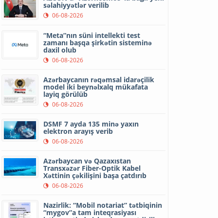
səlahiyyətlər verilib
06-08-2026
“Meta”nın süni intellekti test
zamanı başqa şirkətin sisteminə
daxil olub
06-08-2026
Azərbaycanın rəqəmsal idarəçilik
model iki beynəlxalq mükafata
layiq görülüb
06-08-2026
DSMF 7 ayda 135 minə yaxın
elektron arayış verib
06-08-2026
Azərbaycan və Qazaxıstan
Transxəzər Fiber-Optik Kabel
Xəttinin çəkilişini başa çatdırıb
06-08-2026
Nazirlik: “Mobil notariat” tətbiqinin
“mygov”a tam inteqrasiyası