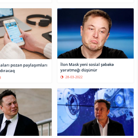
İlon Mask yeni sosial şəbəkə
daları pozan paylaşımları
yaratmağı düşünür
dıracaq
28-03-2022
3