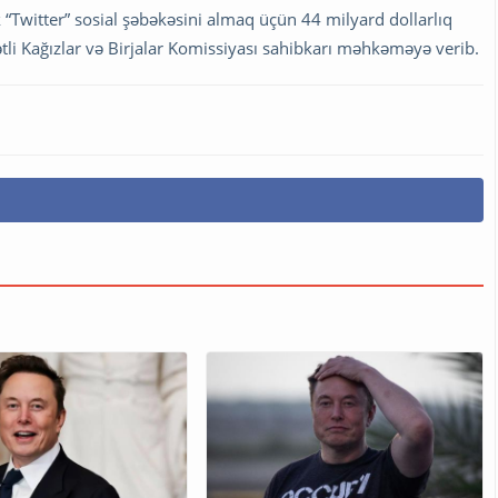
 “Twitter” sosial şəbəkəsini almaq üçün 44 milyard dollarlıq
li Kağızlar və Birjalar Komissiyası sahibkarı məhkəməyə verib.