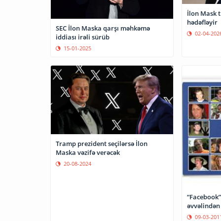
İlon Mask t
hədəfləyir
SEC İlon Maska qarşı məhkəmə
02-04-202
iddiası irəli sürüb
15-01-2025
Tramp prezident seçilərsə İlon
Maska vəzifə verəcək
20-08-2024
“Facebook” 
əvvəlindən
09-03-201