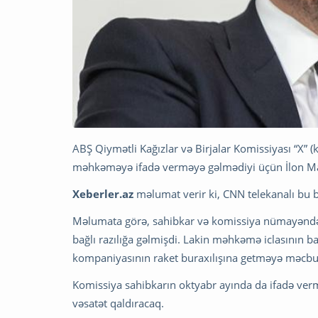
ABŞ Qiymətli Kağızlar və Birjalar Komissiyası “X” (k
məhkəməyə ifadə verməyə gəlmədiyi üçün İlon Mas
Xeberler.az
məlumat verir ki, CNN telekanalı bu
Məlumata görə, sahibkar və komissiya nümayəndəl
bağlı razılığa gəlmişdi. Lakin məhkəmə iclasının b
kompaniyasının raket buraxılışına getməyə məcbur
Komissiya sahibkarın oktyabr ayında da ifadə vermə
vəsatət qaldıracaq.