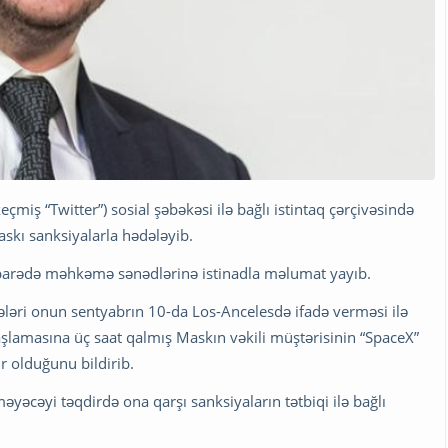
eçmiş “Twitter”) sosial şəbəkəsi ilə bağlı istintaq çərçivəsində
kı sanksiyalarla hədələyib.
 barədə məhkəmə sənədlərinə istinadla məlumat yayıb.
əri onun sentyabrın 10-da Los-Ancelesdə ifadə verməsi ilə
aşlamasına üç saat qalmış Maskın vəkili müştərisinin “SpaceX”
 olduğunu bildirib.
yəcəyi təqdirdə ona qarşı sanksiyaların tətbiqi ilə bağlı