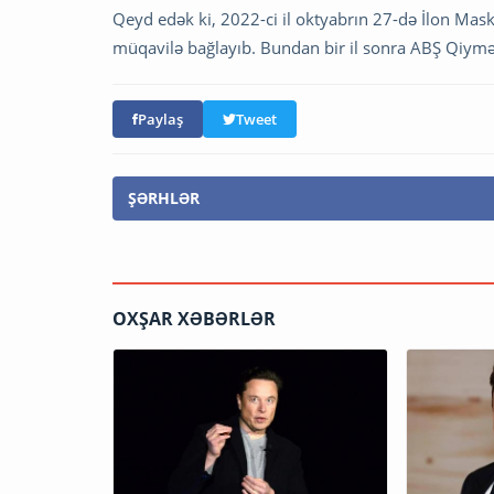
Qeyd edək ki, 2022-ci il oktyabrın 27-də İlon Mask
müqavilə bağlayıb. Bundan bir il sonra ABŞ Qiymət
Paylaş
Tweet
ŞƏRHLƏR
OXŞAR XƏBƏRLƏR