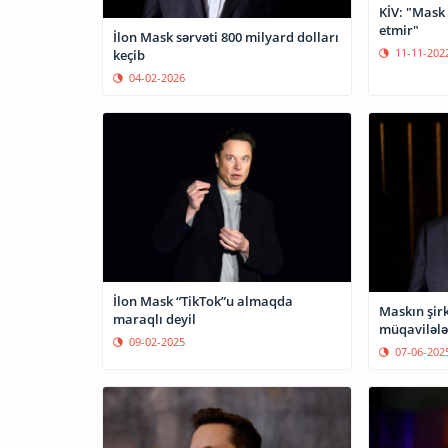
KİV: "Mask T
etmir"
İlon Mask sərvəti 800 milyard dolları
11-11-202
keçib
04-02-2026
İlon Mask “TikTok”u almaqda
Maskın şirk
maraqlı deyil
müqavilələ
09-02-2025
07-06-202