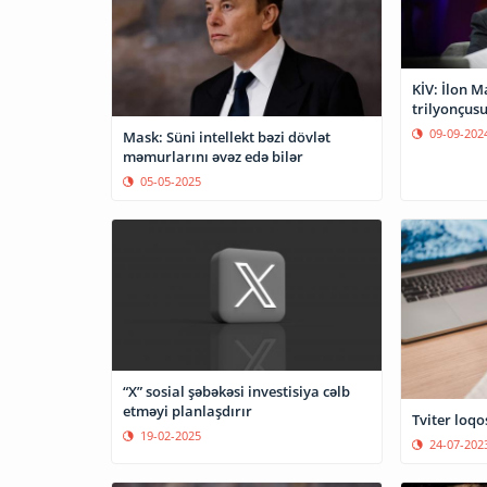
KİV: İlon M
trilyonçusu
09-09-202
Mask: Süni intellekt bəzi dövlət
məmurlarını əvəz edə bilər
05-05-2025
“X” sosial şəbəkəsi investisiya cəlb
etməyi planlaşdırır
Tviter loqo
19-02-2025
24-07-202