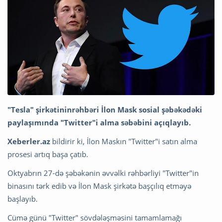
"Tesla" şirkətininrəhbəri İlon Mask sosial şəbəkədəki
paylaşımında "Twitter"i alma səbəbini açıqlayıb.
Xeberler.az
bildirir ki, İlon Maskın "Twitter"i satın alma
prosesi artıq başa çatıb.
Oktyabrın 27-də şəbəkənin əvvəlki rəhbərliyi "Twitter"in
binasını tərk edib və İlon Mask şirkətə başçılıq etməyə
başlayıb.
Cümə günü "Twitter" sövdələşməsini tamamlamağı