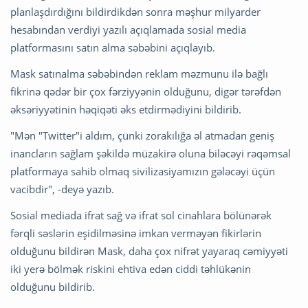
planlaşdırdığını bildirdikdən sonra məşhur milyarder
hesabından verdiyi yazılı açıqlamada sosial media
platformasını satın alma səbəbini açıqlayıb.
Mask satınalma səbəbindən reklam məzmunu ilə bağlı
fikrinə qədər bir çox fərziyyənin olduğunu, digər tərəfdən
əksəriyyətinin həqiqəti əks etdirmədiyini bildirib.
"Mən "Twitter"i aldım, çünki zorakılığa əl atmadan geniş
inancların sağlam şəkildə müzakirə oluna biləcəyi rəqəmsal
platformaya sahib olmaq sivilizasiyamızın gələcəyi üçün
vacibdir", -deyə yazıb.
Sosial mediada ifrat sağ və ifrat sol cinahlara bölünərək
fərqli səslərin eşidilməsinə imkan verməyən fikirlərin
olduğunu bildirən Mask, daha çox nifrət yayaraq cəmiyyəti
iki yerə bölmək riskini ehtiva edən ciddi təhlükənin
olduğunu bildirib.