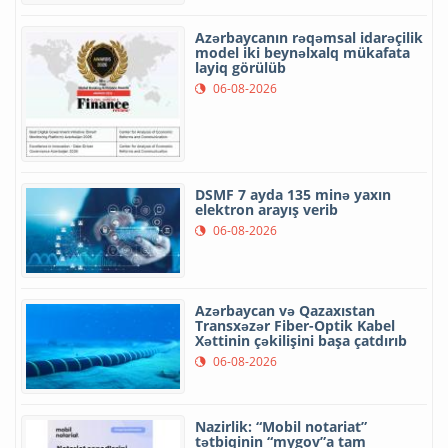
Azərbaycanın rəqəmsal idarəçilik
model iki beynəlxalq mükafata
layiq görülüb
06-08-2026
DSMF 7 ayda 135 minə yaxın
elektron arayış verib
06-08-2026
Azərbaycan və Qazaxıstan
Transxəzər Fiber-Optik Kabel
Xəttinin çəkilişini başa çatdırıb
06-08-2026
Nazirlik: “Mobil notariat”
tətbiqinin “mygov”a tam