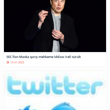
SEC İlon Maska qarşı məhkəmə iddiası irəli sürüb
15-01-2025