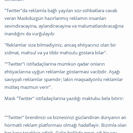
"Twitter"də reklamla bağlı yayılan söz-söhbətlərə cavab
verən Maskdüzgün hazırlanmış reklamın insanları
sevindirəcəyinə, əyləndirəcəyinə və məlumatlandıracağına
inandığını da vurğulayıb:
"Reklamlar sizə bilmədiyiniz, ancaq ehtiyacınız olan bir
xidmət, məhsul və ya tibbi məhsulu göstərə bilər".
""Twitter"i istifadəçilərinə mümkün qədər onların
ehtiyaclarına uyğun reklamlar göstərməsi vacibdir. Aşağı
səviyyəli reklamlar spamdır; lakin məqsədyönlü reklamlar
mütləq məzmun verir".
Mask "Twitter" istifadəçilərinə yazdığı məktubu belə bitirir:
""Twitter" brendinizi və biznesinizi gücləndirən dünyanın ən
hörmətli reklam platforması olmağı hədəfləyir. Bizimlə olan
hər kəsə təşəkkür edirik. Gəlin birlikdə qeyri-adi bir şey