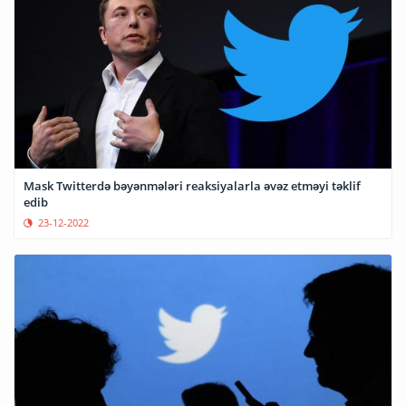
Mask Twitterdə bəyənmələri reaksiyalarla əvəz etməyi təklif
edib
23-12-2022