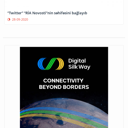
“Twitter” “RİA Novosti”nin səhifəsini bağlayıb
28-09-2020