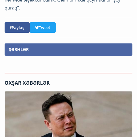
quraq".
Paylaş
Tweet
ŞƏRHLƏR
OXŞAR XƏBƏRLƏR