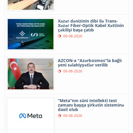
Xəzər dənizinin dibi ilə Trans-
Xəzər Fiber-Optik Kabel Xəttinin
çəkilişi başa çatıb
06-08-2026
AZCON-a "Azərkosmos"la bağlı
yeni səlahiyyətlər verilib
06-08-2026
“Meta”nın süni intellekti test
zamanı başqa şirkətin sisteminə
daxil olub
06-08-2026