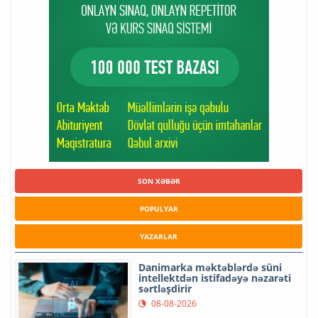
SON XƏBƏR
POPULYAR
YAZARLAR
Danimarka məktəblərdə süni
intellektdən istifadəyə nəzarəti
sərtləşdirir
08-08-2026