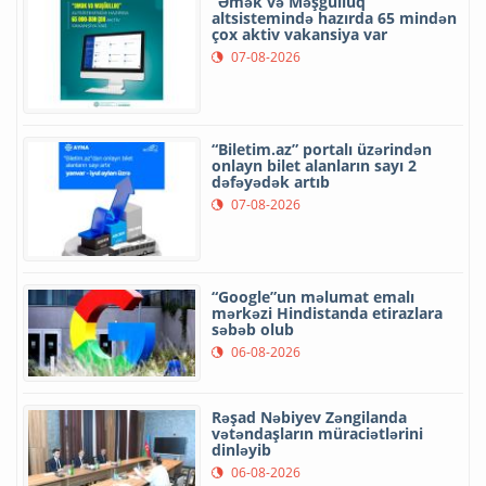
“Əmək və Məşğulluq”
altsistemində hazırda 65 mindən
çox aktiv vakansiya var
07-08-2026
“Biletim.az” portalı üzərindən
onlayn bilet alanların sayı 2
dəfəyədək artıb
07-08-2026
“Google”un məlumat emalı
mərkəzi Hindistanda etirazlara
səbəb olub
06-08-2026
Rəşad Nəbiyev Zəngilanda
vətəndaşların müraciətlərini
dinləyib
06-08-2026