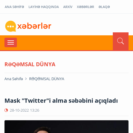
ANA SƏHİFƏ
LAYİHƏ HAQQINDA
ARXİV
XƏBƏRLƏR
ƏLAQƏ
RƏQƏMSAL DÜNYA
Ana Səhifə
RƏQƏMSAL DÜNYA
Mask "Twitter"i alma səbəbini açıqladı
28-10-2022
13:26