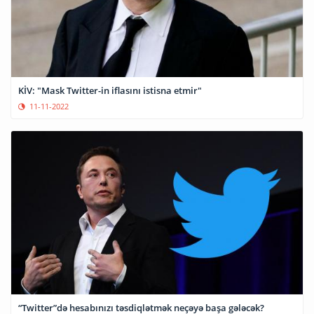
KİV: "Mask Twitter-in iflasını istisna etmir"
11-11-2022
“Twitter”də hesabınızı təsdiqlətmək neçəyə başa gələcək?