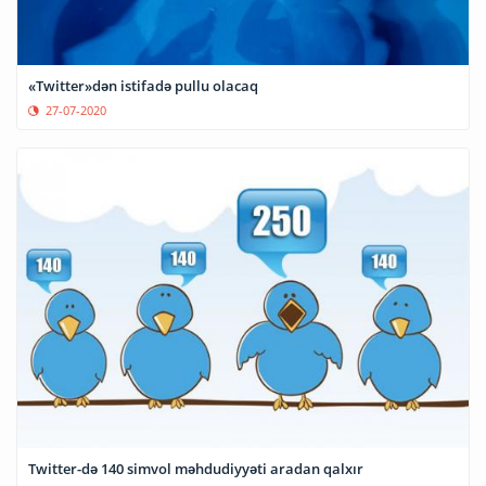
«Twitter»dən istifadə pullu olacaq
27-07-2020
Twitter-də 140 simvol məhdudiyyəti aradan qalxır