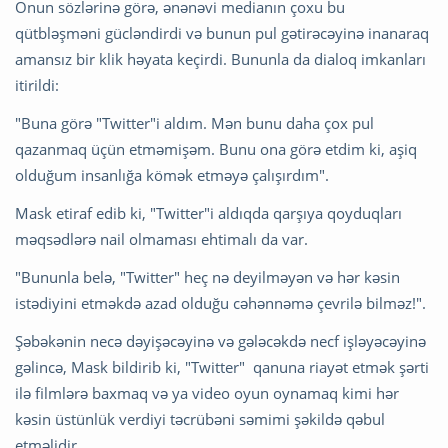
Onun sözlərinə görə, ənənəvi medianın çoxu bu
qütbləşməni gücləndirdi və bunun pul gətirəcəyinə inanaraq
amansız bir klik həyata keçirdi. Bununla da dialoq imkanları
itirildi:
"Buna görə "Twitter"i aldım. Mən bunu daha çox pul
qazanmaq üçün etməmişəm. Bunu ona görə etdim ki, aşiq
olduğum insanlığa kömək etməyə çalışırdım".
Mask etiraf edib ki, "Twitter"i aldıqda qarşıya qoyduqları
məqsədlərə nail olmaması ehtimalı da var.
"Bununla belə, "Twitter" heç nə deyilməyən və hər kəsin
istədiyini etməkdə azad olduğu cəhənnəmə çevrilə bilməz!".
Şəbəkənin necə dəyişəcəyinə və gələcəkdə necf işləyəcəyinə
gəlincə, Mask bildirib ki, "Twitter" qanuna riayət etmək şərti
ilə filmlərə baxmaq və ya video oyun oynamaq kimi hər
kəsin üstünlük verdiyi təcrübəni səmimi şəkildə qəbul
etməlidir.