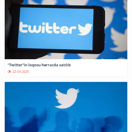
“Twitter”in loqosu hərracda satılıb
22-03-2025