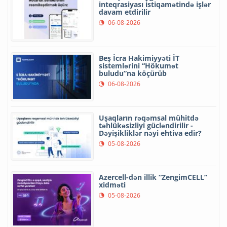
inteqrasiyası istiqamətində işlər
davam etdirilir
06-08-2026
Beş İcra Hakimiyyəti İT
sistemlərini “Hökumət
buludu”na köçürüb
06-08-2026
Uşaqların rəqəmsal mühitdə
təhlükəsizliyi gücləndirilir -
Dəyişikliklər nəyi ehtiva edir?
05-08-2026
Azercell-dən illik “ZengimCELL”
xidməti
05-08-2026