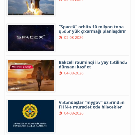
“SpaceX” orbitə 10 milyon tona
qədər yük çıxarmağı planlaşdırır
05-08-2026
Bakcell rouminqi ilə yay tətilində
dünyanı kəşf et
04-08-2026
Vətəndaşlar “mygov” üzərindən
FHN-ə müraciət edə biləcəklər
04-08-2026