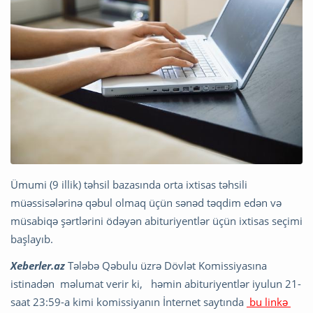
Ümumi (9 illik) təhsil bazasında orta ixtisas təhsili
müəssisələrinə qəbul olmaq üçün sənəd təqdim edən və
müsabiqə şərtlərini ödəyən abituriyentlər üçün ixtisas seçimi
başlayıb.
Xeberler.az
Tələbə Qəbulu üzrə Dövlət Komissiyasına
istinadən məlumat verir ki, həmin abituriyentlər iyulun 21-
saat 23:59-a kimi komissiyanın İnternet saytında
bu linkə