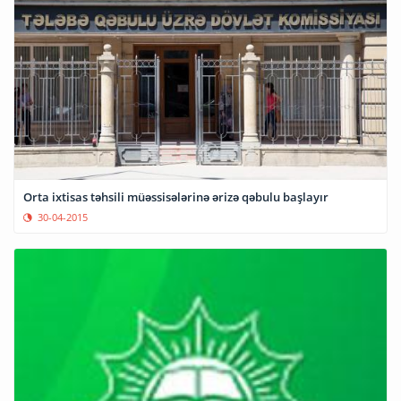
Orta ixtisas təhsili müəssisələrinə ərizə qəbulu başlayır
30-04-2015