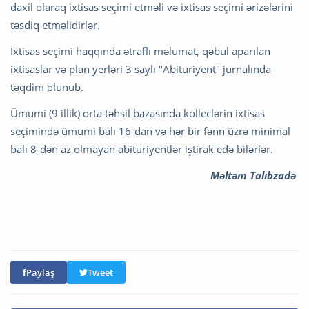
daxil olaraq ixtisas seçimi etməli və ixtisas seçimi ərizələrini
təsdiq etməlidirlər.
İxtisas seçimi haqqında ətraflı məlumat, qəbul aparılan
ixtisaslar və plan yerləri 3 saylı "Abituriyent" jurnalında
təqdim olunub.
Ümumi (9 illik) orta təhsil bazasında kolleclərin ixtisas
seçimində ümumi balı 16-dan və hər bir fənn üzrə minimal
balı 8-dən az olmayan abituriyentlər iştirak edə bilərlər.
Məltəm Talıbzadə
Paylaş
Tweet