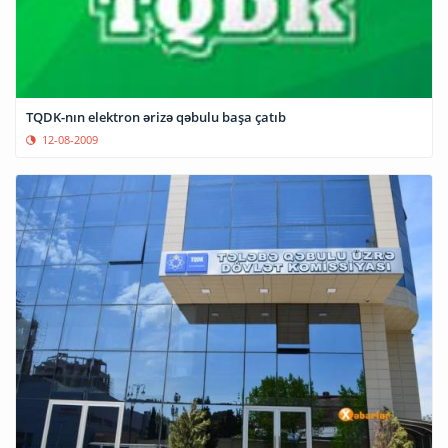
TQDK-nın elektron ərizə qəbulu başa çatıb
12-08-2009