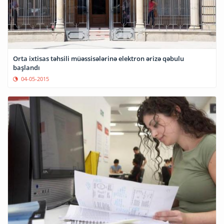
Orta ixtisas təhsili müəssisələrinə elektron ərizə qəbulu
başlandı
04-05-2015