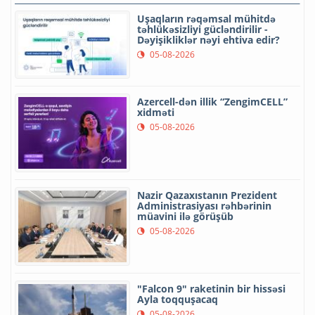
Uşaqların rəqəmsal mühitdə
təhlükəsizliyi gücləndirilir -
Dəyişikliklər nəyi ehtiva edir?
05-08-2026
Azercell-dən illik “ZengimCELL”
xidməti
05-08-2026
Nazir Qazaxıstanın Prezident
Administrasiyası rəhbərinin
müavini ilə görüşüb
05-08-2026
"Falcon 9" raketinin bir hissəsi
Ayla toqquşacaq
05-08-2026