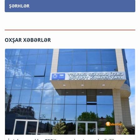
ŞƏRHLƏR
OXŞAR XƏBƏRLƏR