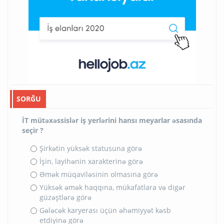
SORĞU
İT mütəxəssislər iş yerlərini hansı meyarlar əsasında
seçir ?
Şirkətin yüksək statusuna görə
İşin, layihənin xarakterinə görə
Əmək müqaviləsinin olmasına görə
Yüksək əmək haqqına, mükafatlara və digər
güzəştlərə görə
Gələcək karyerası üçün əhəmiyyət kəsb
etdiyinə görə