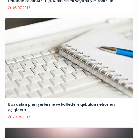
İmtahan cavabları TQDK-nın rəsmi saytına yerləşdirilib
03-07-2015
Boş qalan plan yerlərinə və kolleclərə qəbulun nəticələri
açıqlanıb
20-08-2015