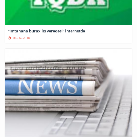
“İmtahana buraxılış vərəqəsi” internetdə
01-07-2010