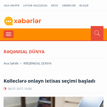
ANA SƏHİFƏ
LAYİHƏ HAQQINDA
ARXİV
XƏBƏRLƏR
ƏLAQƏ
RƏQƏMSAL DÜNYA
Ana Səhifə
RƏQƏMSAL DÜNYA
Kolleclərə onlayn ixtisas seçimi başladı
08-07-2015
16:08