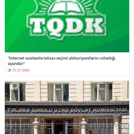
“İnternet vasitəsilə ixtisas seçimi abituriyentlərin rahatlığı
üçündür”
31-07-2009