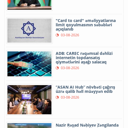
"Card to card" əməliyyatlarına
limit qoyulmasının səbəbləri
açıqlanıb
03-08-2026
ADB: CAREC rəqəmsal dəhlizi
internetin topdansatış
qiymətlərini aşağı salacaq
03-08-2026
“ASAN AI Hub” növbəti çağırış
üzrə qalib həll müəyyən edib
03-08-2026
Nazir Rəşad Nəbiyev Zəngilanda