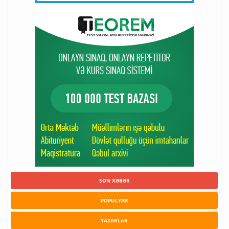
SON XƏBƏR
POPULYAR
YAZARLAR