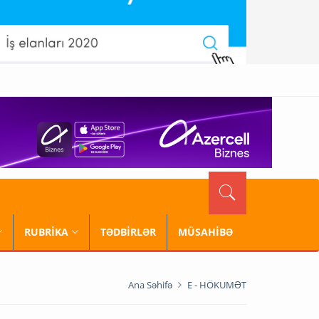
RUBRİKA
TƏDBİRLƏR
MÜSAHİBƏ
Ana Səhifə
E - HÖKUMƏT