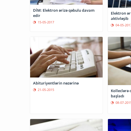
DİM: Elektron ərizə qəbulu davam
Elektron ər
edir
aktivləşib
15-05-2017
04-05-201
Abituriyentlərin nəzərinə
21-05-2015
Kolleclərə 
başladı
08-07-201