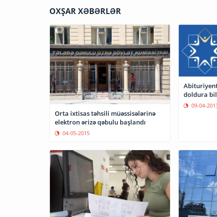
OXŞAR XƏBƏRLƏR
Abituriyent
doldura bil
09-04-201
Orta ixtisas təhsili müəssisələrinə
elektron ərizə qəbulu başlandı
04-05-2015