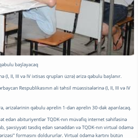
 qəbulu başlayacaq
(I, II, III və IV ixtisas qrupları üzrə) ərizə qəbulu başlanır.
ycan Respublikasının ali təhsil müəssisələrinə (I, II, III və IV
ə, ərizələrinin qəbulu aprelin 1-dən aprelin 30-dək aparılacaq.
ət edən abituriyentlər TQDK-nın müvafiq internet səhifəsinə
olub, şəxsiyyəti təsdiq edən sənəddən və TQDK-nın virtual ödəmə
ərizəsi" formasını doldururlar. Virtual ödəmə kartını bütün