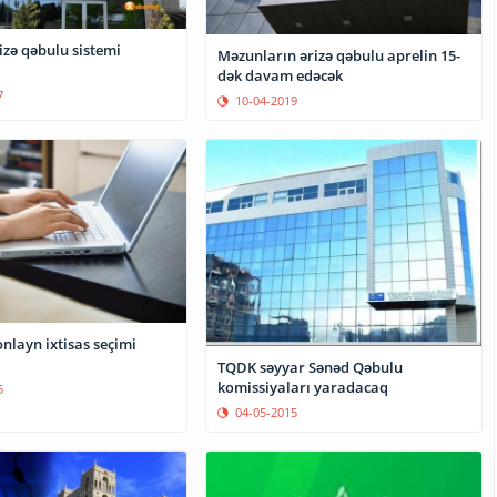
izə qəbulu sistemi
Məzunların ərizə qəbulu aprelin 15-
dək davam edəcək
7
10-04-2019
onlayn ixtisas seçimi
TQDK səyyar Sənəd Qəbulu
komissiyaları yaradacaq
5
04-05-2015