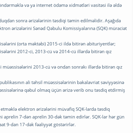
ərməklə və ya internet ödəmə xidmətləri vasitəsi ilə əldə
duqdan sonra ərizələrinin təsdiqi təmin edilməlidir. Aşağıda
ektron ərizələrini Sənəd Qəbulu Komissiyalarına (SQK) müraciət
lərini (orta məktəbi) 2015-ci ildə bitirən abituriyentlər;
ələrini 2012-ci, 2013-cü və 2014-cü illərdə bitirən qız
li müəssisələrini 2013-cü və ondan sonrakı illərdə bitirən qız
ublikasının ali təhsil müəssisələrinin bakalavriat səviyyəsinə
müəssisələrinə qəbul olmaq üçün ərizə verib onu təsdiq etdirmiş
 etməklə elektron ərizələrini müvafiq SQK-larda təsdiq
ini aprelin 7-dən aprelin 30-dək təmin edirlər. SQK-lar hər gün
at 9-dan 17-dək fəaliyyət göstərirlər.