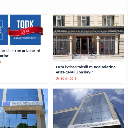
lər elektron ərizələrini
ərlər
3
Orta ixtisas təhsili müəssisələrinə
ərizə qəbulu başlayır
30-04-2015