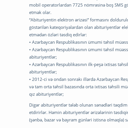
mobil operatorlardan 7725 nömrəsinə boş SMS gönd
etmək olar.
“Abituriyentin elektron ərizəsi” formasını doldurul
göstərilən kateqoriyalardan olan abituriyentlər el
etmədən özləri təsdiq edirlər:
• Azərbaycan Respublikasının ümumi təhsil müəssisə
• Azərbaycan Respublikasının ümumi təhsil müəssis
abituriyentlər;
• Azərbaycan Respublikasının ilk-peşə ixtisas təhsi
abituriyentlər;
• 2012-ci və ondan sonrakı illərdə Azərbaycan Resp
və tam orta təhsil bazasında orta ixtisas təhsili 
qız abituriyentlər;
Digər abituriyentlər tələb olunan sənədləri təqdim
etdirirlər. Həmin abituriyentlər ərizələrinin təsdiq
(şənbə, bazar və bayram günləri istisna olmaqla) sa