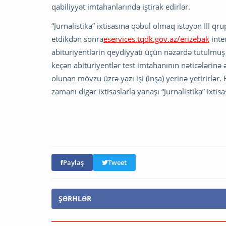
qabiliyyət imtahanlarında iştirak edirlər.
“Jurnalistika” ixtisasına qəbul olmaq istəyən III qr
etdikdən sonra
eservices.tqdk.gov.az/erizebak
inte
abituriyentlərin qeydiyyatı üçün nəzərdə tutulmu
keçən abituriyentlər test imtahanının nəticələrinə
olunan mövzu üzrə yazı işi (inşa) yerinə yetirirlər
zamanı digər ixtisaslarla yanaşı “Jurnalistika” ixtisa
Paylaş
Tweet
ŞƏRHLƏR