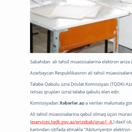
Sabahdan ali təhsil müəssisələrinə elektron ərizə
Azərbaycan Respublikasının ali təhsil müəssisələrinə 
Tələbə Qəbulu üzrə Dövlət Komissiyası (TQDK) Azərba
ixtisas qrupları üzrə) tələbə qəbulu elan edir.
Komissiyadan
Xəbərlər.az
-a verilən məlumata gör
Ali təhsil müəssisələrinə qəbul olmaq üçün müraci
(
eservices.tqdk.gov.az/erizebak/qrup1_4
,) daxil 
kartından istifadə etməklə "Abituriyentin elektron 