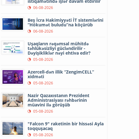
istiqamətində işlər davam etdirilir
06-08-2026
Beş İcra Hakimiyyəti İT sistemlərini
“Hökumət buludu”na köçürüb
06-08-2026
Uşaqların rəqəmsal mühitdə
təhlükəsizliyi gücləndirilir -
Dəyişikliklər nəyi ehtiva edir?
05-08-2026
Azercell-dən illik “ZengimCELL”
xidməti
05-08-2026
Nazir Qazaxıstanın Prezident
Administrasiyası rəhbərinin
müavini ilə görüşüb
05-08-2026
"Falcon 9" raketinin bir hissəsi Ayla
toqquşacaq
05-08-2026