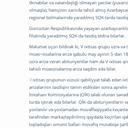
Əcnəbilər və vətəndaşlığı olmayan şəxslər (yuxarıda
olmaqla), həmçinin xaricdə təhsil almış Azərbayca
regional bölmələrində yaradılmış SQK-larda təsdiq 
Gürcüstan Respublikasında yaşayan azərbaycanlıla
filialında yaradılmış SQK-da təsdiq etdirə bilərlər.
Məlumat üçün bildirək ki, V ixtisas qrupu üzrə və tam
müəs¬sisələrinə ərizə qəbulu may ayının 5-dən 18-dək
üzrə ərizə verən abituriyentlər həm də V ixtisas qru
təhsili müəssisələrinə ərizə təqdim edə bilər.
I ixtisas qrupunun xüsusi qabiliyyət tələb edən ixt
ərizələrinin təsdiqini təmin etdikdən sonra aprel
İmtahanı Komissiyalarına (QİK) tələb olunan sənədl
turda iştirak edə bilərlər. QİK-də abituriyentlərin se
yoxlanılır və yoxlamadan müvəffəqiyyətlə keçənlər
tərəfindən mərkəzləşdirilmiş qaydada keçirilən qə
topladıqları ümumi balları müvafiq müsabiqə şərtl