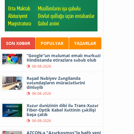
SON XƏBƏR
POPULYAR
YAZARLAR
“Google”un məlumat emalı mərkəzi
Hindistanda etirazlara səbəb olub
06-08-2026
Rəşad Nəbiyev Zəngilanda
vətəndaşların müraciətlərini
dinləyib
06-08-2026
Xəzər dənizinin dibi ilə Trans-Xəzər
Fiber-Optik Kabel Xəttinin çəkilişi
başa çatıb
06-08-2026
AZCON-a "Azərkosmos"la bağlı yeni