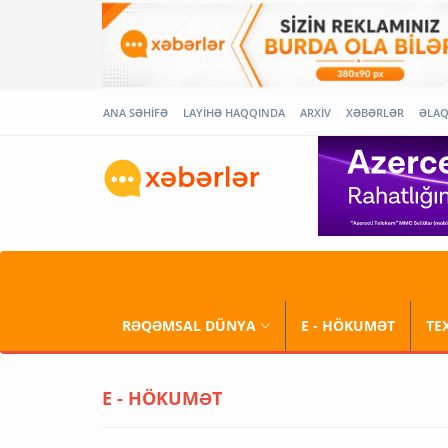
ANA SƏHİFƏ
LAYİHƏ HAQQINDA
ARXİV
XƏBƏRLƏR
ƏLA
RƏQƏMSAL DÜNYA
E - HÖKUMƏT
TE
E - HÖKUMƏT