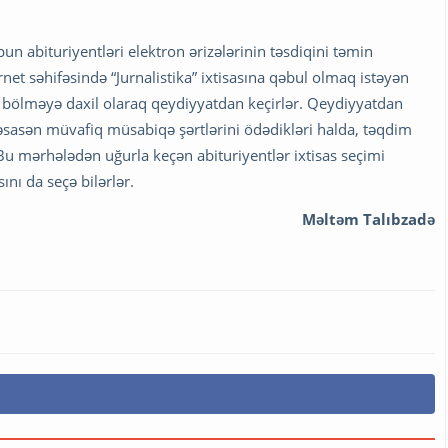
upun abituriyentləri elektron ərizələrinin təsdiqini təmin
rnet səhifəsində “Jurnalistika” ixtisasına qəbul olmaq istəyən
ş bölməyə daxil olaraq qeydiyyatdan keçirlər. Qeydiyyatdan
 əsasən müvafiq müsabiqə şərtlərini ödədikləri halda, təqdim
. Bu mərhələdən uğurla keçən abituriyentlər ixtisas seçimi
sını da seçə bilərlər.
Məltəm Talıbzadə