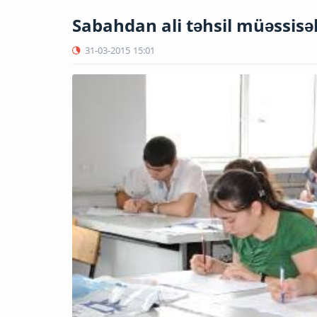
Sabahdan ali təhsil müəssisəl
31-03-2015
15:01