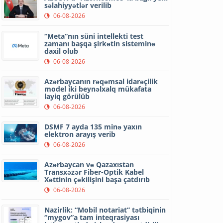
səlahiyyətlər verilib
06-08-2026
“Meta”nın süni intellekti test
zamanı başqa şirkətin sisteminə
daxil olub
06-08-2026
Azərbaycanın rəqəmsal idarəçilik
model iki beynəlxalq mükafata
layiq görülüb
06-08-2026
DSMF 7 ayda 135 minə yaxın
elektron arayış verib
06-08-2026
Azərbaycan və Qazaxıstan
Transxəzər Fiber-Optik Kabel
Xəttinin çəkilişini başa çatdırıb
06-08-2026
Nazirlik: “Mobil notariat” tətbiqinin
“mygov”a tam inteqrasiyası