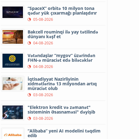
“SpaceX” orbitə 10 milyon tona
qədər yük çıxarmağı planlaşdırır
05-08-2026
Bakcell rouminqi ilə yay tətilində
dünyanı kəşf et
04-08-2026
Vətəndaşlar “mygov” üzərindən
FHN-ə müraciət edə biləcəklər
04-08-2026
İqtisadiyyat Nazirliyinin
xidmətlərinə 13 milyondan artıq
müraciət olub
03-08-2026
"Elektron kredit və zəmanət"
sisteminin Əsasnaməsi" dəyişib
03-08-2026
“Alibaba” yeni AI modelini təqdim
edib