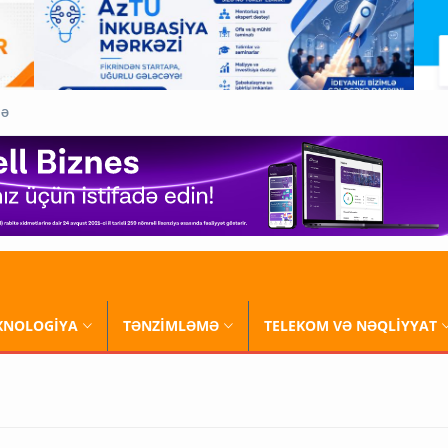
QƏ
XNOLOGİYA
TƏNZİMLƏMƏ
TELEKOM VƏ NƏQLİYYAT