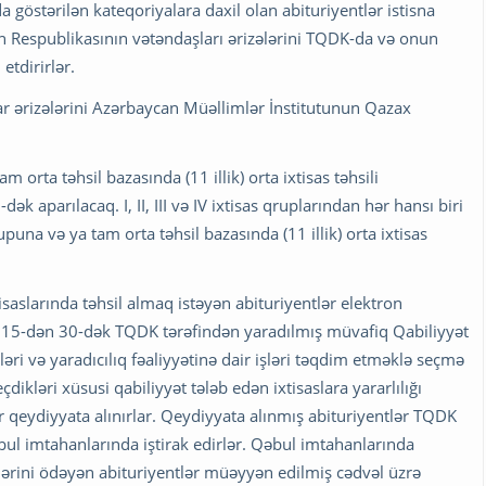
 göstərilən kateqoriyalara daxil olan abituriyentlər istisna
n Respublikasının vətəndaşları ərizələrini TQDK-da və onun
etdirirlər.
r ərizələrini Azərbaycan Müəllimlər İnstitutunun Qazax
 orta təhsil bazasında (11 illik) orta ixtisas təhsili
 aparılacaq. I, II, III və IV ixtisas qruplarından hər hansı biri
puna və ya tam orta təhsil bazasında (11 illik) orta ixtisas
isaslarında təhsil almaq istəyən abituriyentlər elektron
in 15-dən 30-dək TQDK tərəfindən yaradılmış müvafiq Qabiliyyət
əri və yaradıcılıq fəaliyyətinə dair işləri təqdim etməklə seçmə
çdikləri xüsusi qabiliyyət tələb edən ixtisaslara yararlılığı
 qeydiyyata alınırlar. Qeydiyyata alınmış abituriyentlər TQDK
bul imtahanlarında iştirak edirlər. Qəbul imtahanlarında
ərini ödəyən abituriyentlər müəyyən edilmiş cədvəl üzrə