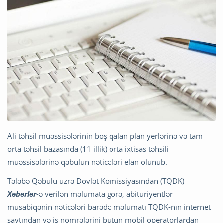
Ali təhsil müəssisələrinin boş qalan plan yerlərinə və tam
orta təhsil bazasında (11 illik) orta ixtisas təhsili
müəssisələrinə qəbulun nəticələri elan olunub.
Tələbə Qəbulu üzrə Dövlət Komissiyasından (TQDK)
Xəbərlər
-ə verilən məlumata görə, abituriyentlər
müsabiqənin nəticələri barədə məlumatı TQDK-nın internet
saytından və iş nömrələrini bütün mobil operatorlardan