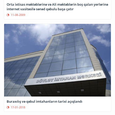
Orta ixtisas məktəblərinə və Ali məktəblərin boş qalan yerlərinə
internet vasitəsilə sənəd qəbulu başa çatır
11-08-2009
Buraxılış və qəbul imtahanların tarixi açıqlandı
17-01-2018