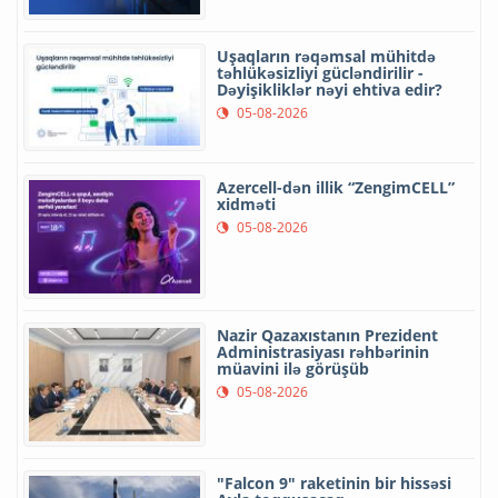
Uşaqların rəqəmsal mühitdə
təhlükəsizliyi gücləndirilir -
Dəyişikliklər nəyi ehtiva edir?
05-08-2026
Azercell-dən illik “ZengimCELL”
xidməti
05-08-2026
Nazir Qazaxıstanın Prezident
Administrasiyası rəhbərinin
müavini ilə görüşüb
05-08-2026
"Falcon 9" raketinin bir hissəsi