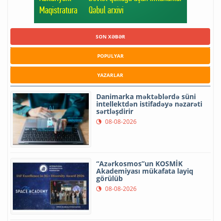
SON XƏBƏR
POPULYAR
YAZARLAR
Danimarka məktəblərdə süni
intellektdən istifadəyə nəzarəti
sərtləşdirir
08-08-2026
“Azərkosmos”un KOSMİK
Akademiyası mükafata layiq
görülüb
08-08-2026