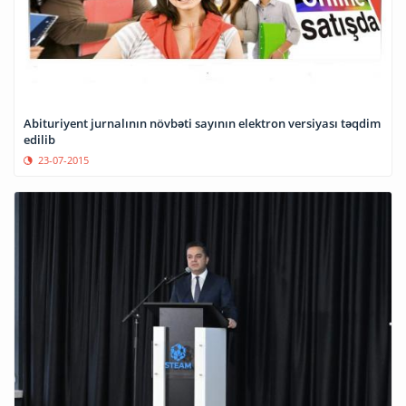
Abituriyent jurnalının növbəti sayının elektron versiyası təqdim
edilib
23-07-2015