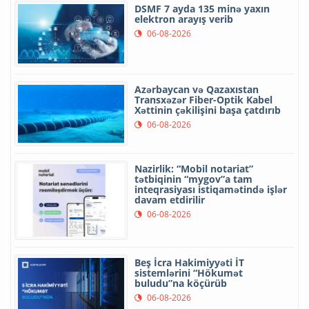
DSMF 7 ayda 135 minə yaxın
elektron arayış verib
06-08-2026
Azərbaycan və Qazaxıstan
Transxəzər Fiber-Optik Kabel
Xəttinin çəkilişini başa çatdırıb
06-08-2026
Nazirlik: “Mobil notariat”
tətbiqinin “mygov”a tam
inteqrasiyası istiqamətində işlər
davam etdirilir
06-08-2026
Beş İcra Hakimiyyəti İT
sistemlərini “Hökumət
buludu”na köçürüb
06-08-2026