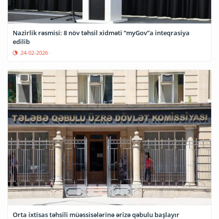
Nazirlik rəsmisi: 8 növ təhsil xidməti “myGov”a inteqrasiya
edilib
24-02-2026
Orta ixtisas təhsili müəssisələrinə ərizə qəbulu başlayır