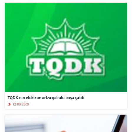
TQDK-nın elektron ərizə qəbulu başa çatıb
12-08-2009