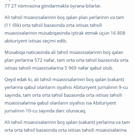
77 27 nömrəsinə göndərməklə öyrənə bilərlər.
Ali təhsil müəssisələrinin boş qalan plan yerlərinin və tam
(11 illik) orta təhsil bazasında orta ixtisas təhsili
müəssisələrinin müsabiqəsində iştirak etmək üçün 16 808
abituriyent ixtisas seçimi edib.
Müsabiqə nəticəsində ali təhsil müəssisələrinin boş qalan
plan yerlərinə 572 nəfər, tam orta orta təhsil bazasında orta
ixtisas təhsili müəssisələrinə 5 969 nəfər qəbul olub.
Qeyd edək ki, ali təhsil müəssisələrinin boş qalan (vakant)
yerlərinə qəbul olanların siyahısı Abituriyent jurnalının 9-cu
sayında, tam orta orta təhsil bazasında orta ixtisas təhsili
müəssisələrinə qəbul olanların siyahısı isə Abituriyent
jurnalının 10-cu sayında dərc olunacaq.
Ali təhsil müəssisələrinin boş qalan (vakant) yerlərinə və tam
orta orta təhsil bazasında orta ixtisas təhsili müəssisələrinə