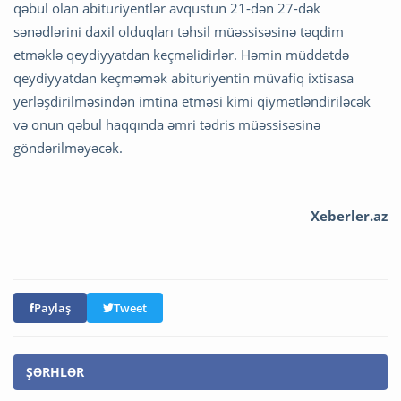
qəbul olan abituriyentlər avqustun 21-dən 27-dək
sənədlərini daxil olduqları təhsil müəssisəsinə təqdim
etməklə qeydiyyatdan keçməlidirlər. Həmin müddətdə
qeydiyyatdan keçməmək abituriyentin müvafiq ixtisasa
yerləşdirilməsindən imtina etməsi kimi qiymətləndiriləcək
və onun qəbul haqqında əmri tədris müəssisəsinə
göndərilməyəcək.
Xeberler.az
Paylaş
Tweet
ŞƏRHLƏR