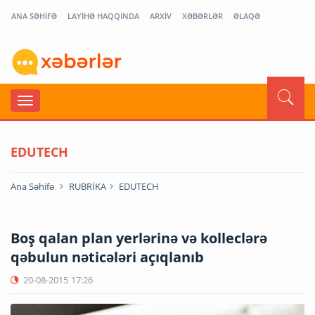
ANA SƏHİFƏ
LAYİHƏ HAQQINDA
ARXİV
XƏBƏRLƏR
ƏLAQƏ
EDUTECH
Ana Səhifə
RUBRİKA
EDUTECH
Boş qalan plan yerlərinə və kolleclərə
qəbulun nəticələri açıqlanıb
20-08-2015
17:26