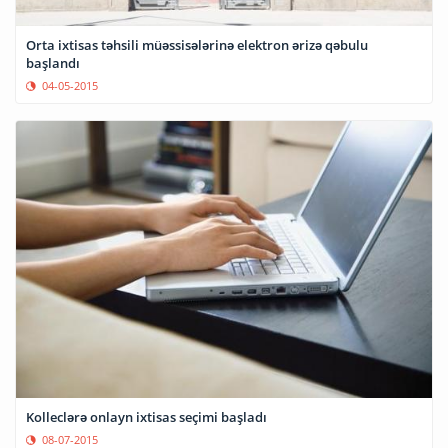
Orta ixtisas təhsili müəssisələrinə elektron ərizə qəbulu
başlandı
04-05-2015
Kolleclərə onlayn ixtisas seçimi başladı
08-07-2015