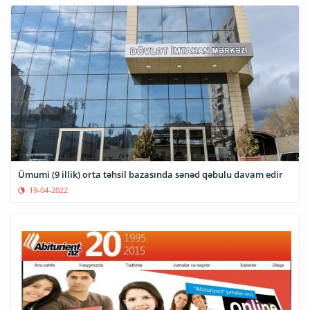
Ümumi (9 illik) orta təhsil bazasında sənəd qəbulu davam edir
19-04-2022