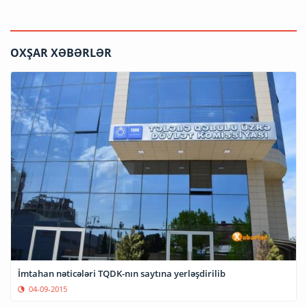
OXŞAR XƏBƏRLƏR
İmtahan nəticələri TQDK-nın saytına yerləşdirilib
04-09-2015