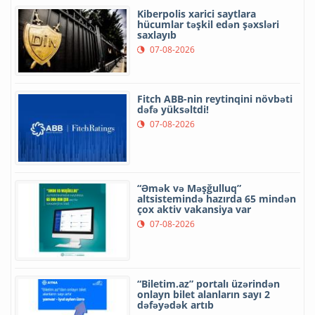
Kiberpolis xarici saytlara
hücumlar təşkil edən şəxsləri
saxlayıb
07-08-2026
Fitch ABB-nin reytinqini növbəti
dəfə yüksəltdi!
07-08-2026
“Əmək və Məşğulluq”
altsistemində hazırda 65 mindən
çox aktiv vakansiya var
07-08-2026
“Biletim.az” portalı üzərindən
onlayn bilet alanların sayı 2
dəfəyədək artıb