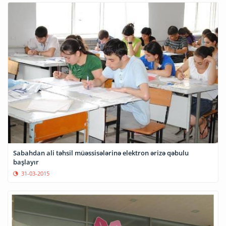
Sabahdan ali təhsil müəssisələrinə elektron ərizə qəbulu
başlayır
31-03-2015