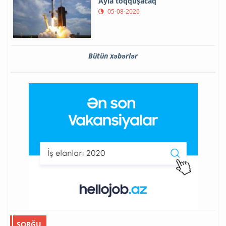
Ayla toqquşacaq
05-08-2026
Bütün xəbərlər
SORĞU