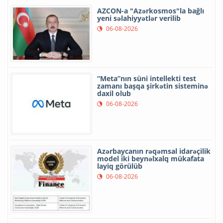
AZCON-a "Azərkosmos"la bağlı
yeni səlahiyyətlər verilib
06-08-2026
“Meta”nın süni intellekti test
zamanı başqa şirkətin sisteminə
daxil olub
06-08-2026
Azərbaycanın rəqəmsal idarəçilik
model iki beynəlxalq mükafata
layiq görülüb
06-08-2026