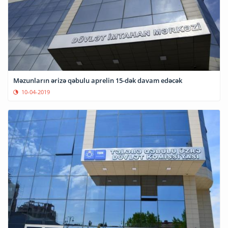
Məzunların ərizə qəbulu aprelin 15-dək davam edəcək
10-04-2019