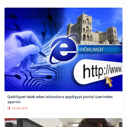
Qabiliyyət tələb edən ixtisaslara qeydiyyat portal üzərindən
aparılır
29-04-2016