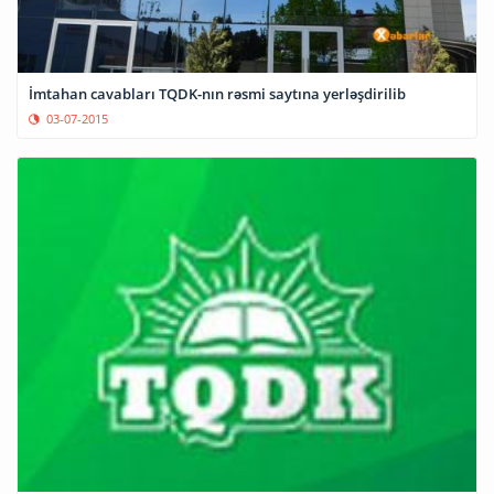
İmtahan cavabları TQDK-nın rəsmi saytına yerləşdirilib
03-07-2015