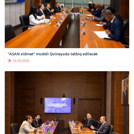
“ASAN xidmət” modeli Qvineyada tətbiq ediləcək
16-03-2026