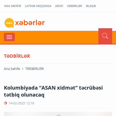
ANA SƏHİFƏ
LAYİHƏ HAQQINDA
ARXİV
XƏBƏRLƏR
ƏLAQƏ
TƏDBİRLƏR
Ana Səhifə
TƏDBİRLƏR
Kolumbiyada “ASAN xidmət” təcrübəsi
tətbiq olunacaq
14-02-2025
12:16