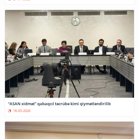
“ASAN xidmət” qabaqcıl təcrübə kimi qiymətləndirilib
18-03-2026