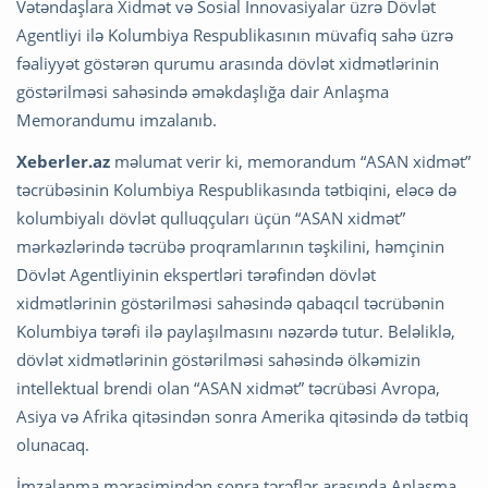
Vətəndaşlara Xidmət və Sosial İnnovasiyalar üzrə Dövlət
Agentliyi ilə Kolumbiya Respublikasının müvafiq sahə üzrə
fəaliyyət göstərən qurumu arasında dövlət xidmətlərinin
göstərilməsi sahəsində əməkdaşlığa dair Anlaşma
Memorandumu imzalanıb.
Xeberler.az
məlumat verir ki, memorandum “ASAN xidmət”
təcrübəsinin Kolumbiya Respublikasında tətbiqini, eləcə də
kolumbiyalı dövlət qulluqçuları üçün “ASAN xidmət”
mərkəzlərində təcrübə proqramlarının təşkilini, həmçinin
Dövlət Agentliyinin ekspertləri tərəfindən dövlət
xidmətlərinin göstərilməsi sahəsində qabaqcıl təcrübənin
Kolumbiya tərəfi ilə paylaşılmasını nəzərdə tutur. Beləliklə,
dövlət xidmətlərinin göstərilməsi sahəsində ölkəmizin
intellektual brendi olan “ASAN xidmət” təcrübəsi Avropa,
Asiya və Afrika qitəsindən sonra Amerika qitəsində də tətbiq
olunacaq.
İmzalanma mərasimindən sonra tərəflər arasında Anlaşma