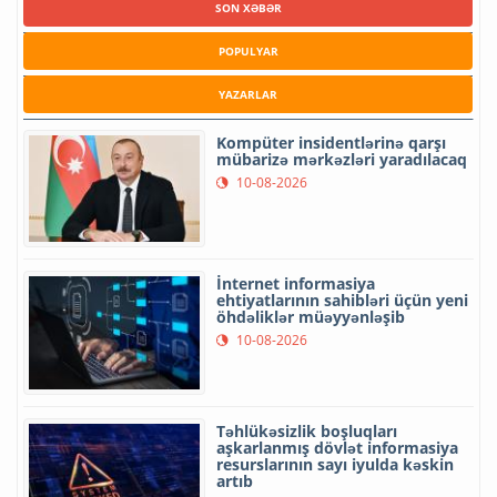
SON XƏBƏR
POPULYAR
YAZARLAR
Kompüter insidentlərinə qarşı
mübarizə mərkəzləri yaradılacaq
10-08-2026
İnternet informasiya
ehtiyatlarının sahibləri üçün yeni
öhdəliklər müəyyənləşib
10-08-2026
Təhlükəsizlik boşluqları
aşkarlanmış dövlət informasiya
resurslarının sayı iyulda kəskin
artıb