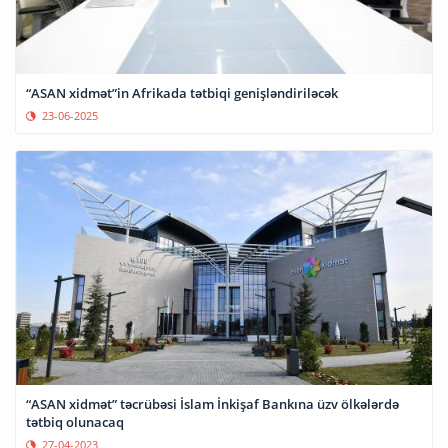
“ASAN xidmət”in Afrikada tətbiqi genişləndiriləcək
23-06-2025
“ASAN xidmət” təcrübəsi İslam İnkişaf Bankına üzv ölkələrdə
tətbiq olunacaq
27-04-2023