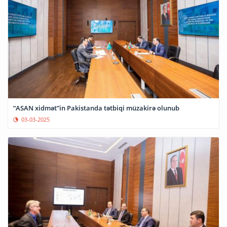
“ASAN xidmət”in Pakistanda tətbiqi müzakirə olunub
03-03-2025