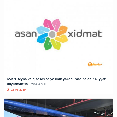
ASAN Beynəlxalq Assosiasiyasının yaradılmasına dair Niyyət
Bəyannaməsi imzalanıb
25-06-2019