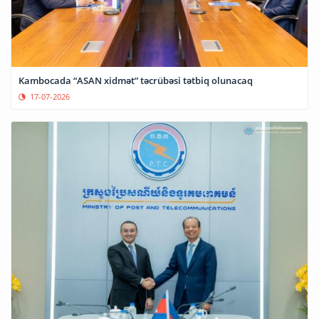
Kambocada “ASAN xidmət” təcrübəsi tətbiq olunacaq
17-07-2026