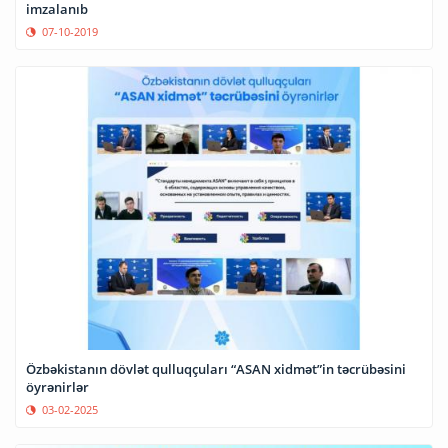
imzalanıb
07-10-2019
Özbəkistanın dövlət qulluqçuları “ASAN xidmət”in təcrübəsini
öyrənirlər
03-02-2025