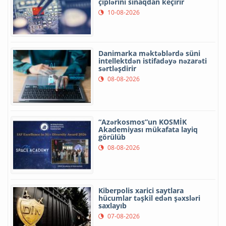
çiplərini sınaqdan keçirir
10-08-2026
Danimarka məktəblərdə süni
intellektdən istifadəyə nəzarəti
sərtləşdirir
08-08-2026
“Azərkosmos”un KOSMİK
Akademiyası mükafata layiq
görülüb
08-08-2026
Kiberpolis xarici saytlara
hücumlar təşkil edən şəxsləri
saxlayıb
07-08-2026