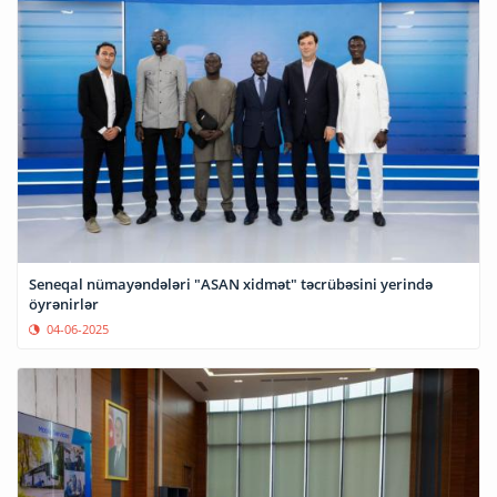
Seneqal nümayəndələri "ASAN xidmət" təcrübəsini yerində
öyrənirlər
04-06-2025