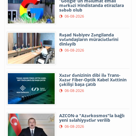
“Google”un məlumat emalı
mərkəzi Hindistanda etirazlara
səbəb olub
06-08-2026
Rəşad Nəbiyev Zəngilanda
vətəndaşların müraciətlərini
dinləyib
06-08-2026
Xəzər dənizinin dibi ilə Trans-
Xəzər Fiber-Optik Kabel Xəttinin
çəkilişi başa çatıb
06-08-2026
AZCON-a "Azərkosmos"la bağlı
yeni səlahiyyətlər verilib
06-08-2026