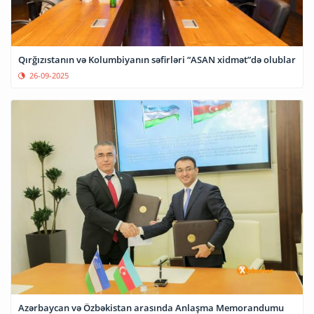
Qırğızıstanın və Kolumbiyanın səfirləri “ASAN xidmət”də olublar
26-09-2025
Azərbaycan və Özbəkistan arasında Anlaşma Memorandumu