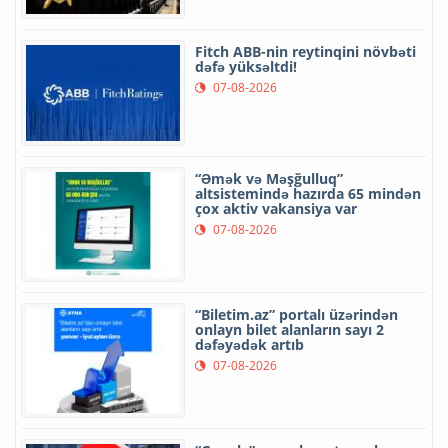
Fitch ABB-nin reytinqini növbəti
dəfə yüksəltdi!
07-08-2026
“Əmək və Məşğulluq”
altsistemində hazırda 65 mindən
çox aktiv vakansiya var
07-08-2026
“Biletim.az” portalı üzərindən
onlayn bilet alanların sayı 2
dəfəyədək artıb
07-08-2026