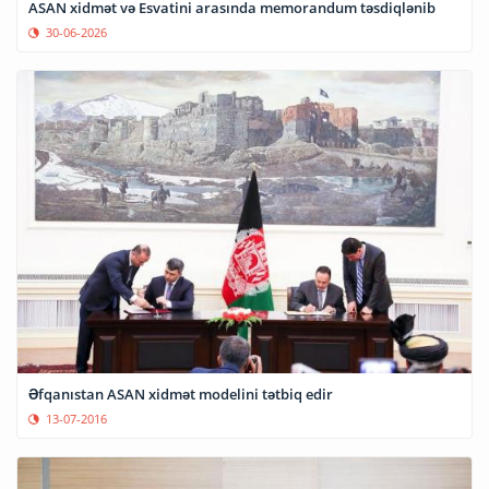
ASAN xidmət və Esvatini arasında memorandum təsdiqlənib
30-06-2026
Əfqanıstan ASAN xidmət modelini tətbiq edir
13-07-2016