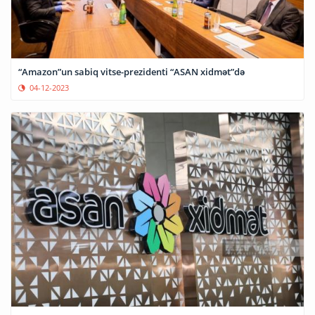
“Amazon”un sabiq vitse-prezidenti “ASAN xidmət”də
04-12-2023