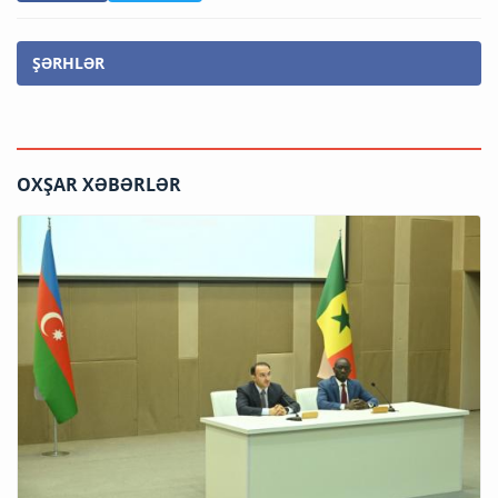
ŞƏRHLƏR
OXŞAR XƏBƏRLƏR