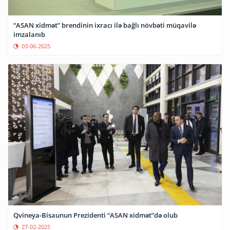
“ASAN xidmət” brendinin ixracı ilə bağlı növbəti müqavilə
imzalanıb
03-06-2025
Qvineya-Bisaunun Prezidenti “ASAN xidmət”də olub
27-02-2025