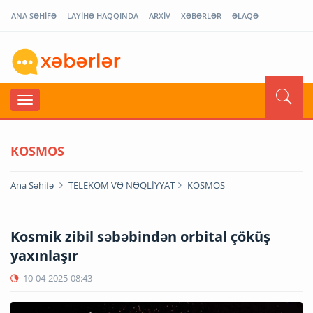
ANA SƏHİFƏ
LAYİHƏ HAQQINDA
ARXİV
XƏBƏRLƏR
ƏLAQƏ
KOSMOS
Ana Səhifə
TELEKOM VƏ NƏQLİYYAT
KOSMOS
Kosmik zibil səbəbindən orbital çöküş
yaxınlaşır
10-04-2025
08:43