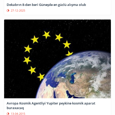
Dekabrın 8-dən bəri Günəşdə ən güclü alışma olub
27-12-2025
Avropa Kosmik Agentliyi Yupiter peykinə kosmik aparat
buraxacaq
13-04-2015