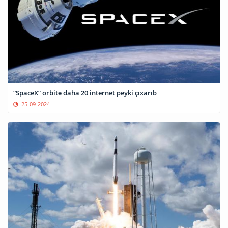
“SpaceX” orbitə daha 20 internet peyki çıxarıb
25-09-2024