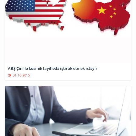
ABŞ Çin ilə kosmik layihədə iştirak etmək istəyir
01-10-2015