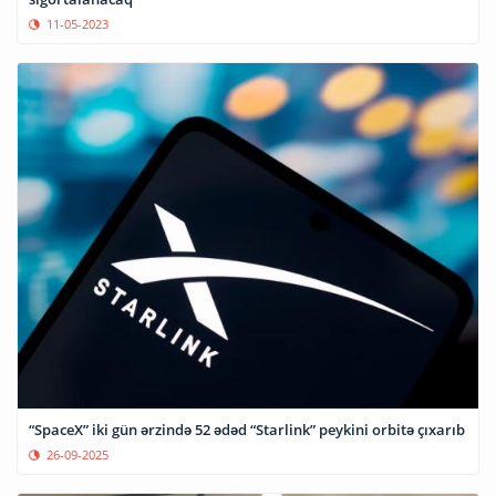
11-05-2023
“SpaceX” iki gün ərzində 52 ədəd “Starlink” peykini orbitə çıxarıb
26-09-2025