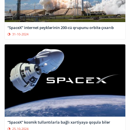
“SpaceX” internet peyklərinin 200-cü qrupunu orbitə çıxarıb
31-10-2024
“SpaceX” kosmik tullantılarla bağlı xartiyaya qoşula bilər
25-10-2024