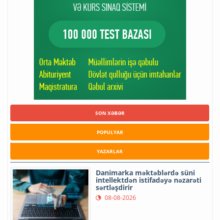
SON XƏBƏR
POPULYAR
YAZARLAR
Danimarka məktəblərdə süni
intellektdən istifadəyə nəzarəti
sərtləşdirir
08-08-2026