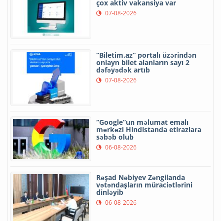
çox aktiv vakansiya var
07-08-2026
“Biletim.az” portalı üzərindən
onlayn bilet alanların sayı 2
dəfəyədək artıb
07-08-2026
“Google”un məlumat emalı
mərkəzi Hindistanda etirazlara
səbəb olub
06-08-2026
Rəşad Nəbiyev Zəngilanda
vətəndaşların müraciətlərini
dinləyib
06-08-2026