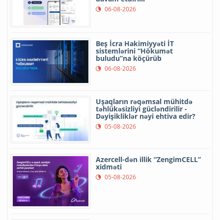
06-08-2026
Beş İcra Hakimiyyəti İT
sistemlərini “Hökumət
buludu”na köçürüb
06-08-2026
Uşaqların rəqəmsal mühitdə
təhlükəsizliyi gücləndirilir -
Dəyişikliklər nəyi ehtiva edir?
05-08-2026
Azercell-dən illik “ZengimCELL”
xidməti
05-08-2026