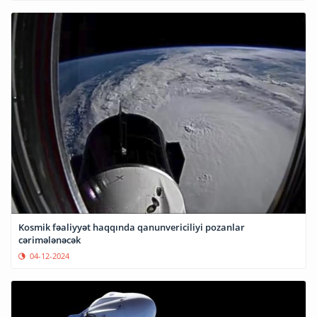
Kosmik fəaliyyət haqqında qanunvericiliyi pozanlar
cərimələnəcək
04-12-2024