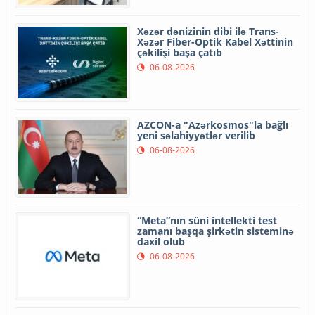
Xəzər dənizinin dibi ilə Trans-
Xəzər Fiber-Optik Kabel Xəttinin
çəkilişi başa çatıb
06-08-2026
AZCON-a "Azərkosmos"la bağlı
yeni səlahiyyətlər verilib
06-08-2026
“Meta”nın süni intellekti test
zamanı başqa şirkətin sisteminə
daxil olub
06-08-2026