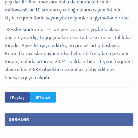
peyklərdir. Real mənzərə daha da narahatedicidir:
mütəxəssislər 10 sm-dən çox dağıntıların sayını 54 min,
kiçik fraqmentlərin sayını yüz milyonlarla qiymətləndirirlər.
"Kessler sindromu" — hər yeni zərbənin yüzlərlə əlavə
dağıntı yaratdığı toqquşmaların kaskad təsiri xüsusi təhlükə
törədir. Agentlik qeyd edib ki, bu proses artıq başlayıb:
Bütün buraxılışlar dayandırılsa belə, zibil miqdarı qarşılıqlı
toqquşmalarla artacaq. 2024-cü ildə orbitə 11 yeni fraqment
əlavə edən 2 633 obyektin nəzarətsiz məhv edilməsi
hadisəsi qeydə alınıb.
Paylaş
Tweet
ŞƏRHLƏR