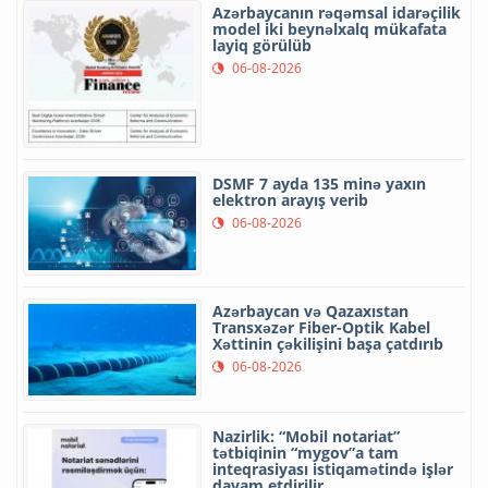
Azərbaycanın rəqəmsal idarəçilik
model iki beynəlxalq mükafata
layiq görülüb
06-08-2026
DSMF 7 ayda 135 minə yaxın
elektron arayış verib
06-08-2026
Azərbaycan və Qazaxıstan
Transxəzər Fiber-Optik Kabel
Xəttinin çəkilişini başa çatdırıb
06-08-2026
Nazirlik: “Mobil notariat”
tətbiqinin “mygov”a tam
inteqrasiyası istiqamətində işlər
davam etdirilir