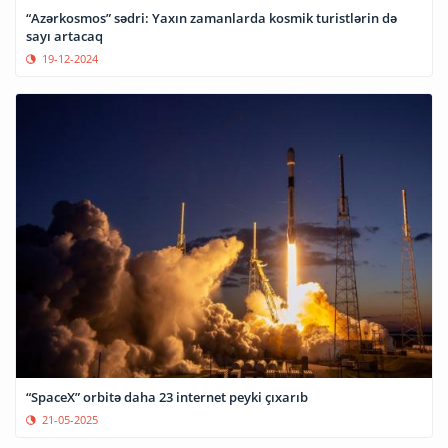
“Azərkosmos” sədri: Yaxın zamanlarda kosmik turistlərin də
sayı artacaq
19-12-2024
“SpaceX” orbitə daha 23 internet peyki çıxarıb
21-05-2025