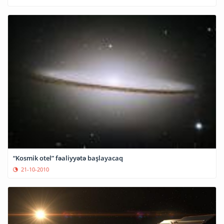
“Kosmik otel” fəaliyyətə başlayacaq
21-10-2010