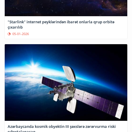
"Starlink" internet peyklərindən ibarət onlarla qrup orbitə
çıxarılıb
05-01-2026
Azərbaycanda kosmik obyektin III şəxslərə zərərvurma riski
sığortalanacaq