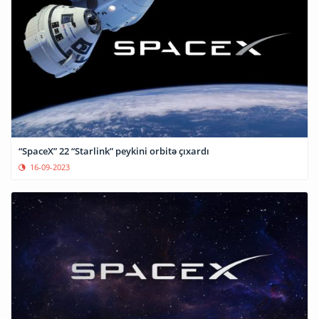
“SpaceX” 22 “Starlink” peykini orbitə çıxardı
16-09-2023