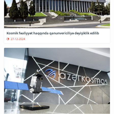
Kosmik fəaliyyət haqqında qanunvericiliyə dəyişiklik edilib
27-12-2024