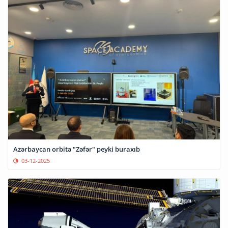
Azərbaycan orbitə "Zəfər" peyki buraxıb
03-12-2025