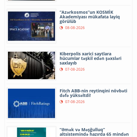
“Azərkosmos”un KOSMİK
Akademiyası mükafata layiq
görülüb
08-08-2026
Kiberpolis xarici saytlara
hücumlar təşkil edən şəxsləri
saxlayıb
07-08-2026
Fitch ABB-nin reytinqini növbəti
dəfə yüksəltdi!
07-08-2026
“Əmək və Məşğulluq”
altsistemində hazırda 65 mindən