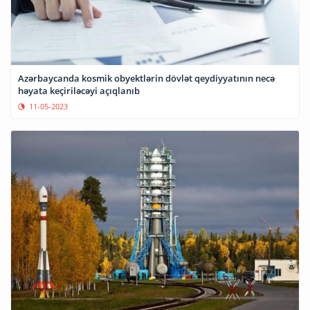
Azərbaycanda kosmik obyektlərin dövlət qeydiyyatının necə
həyata keçiriləcəyi açıqlanıb
11-05-2023