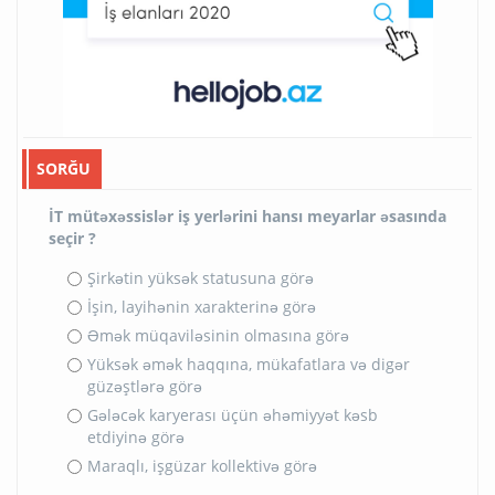
SORĞU
İT mütəxəssislər iş yerlərini hansı meyarlar əsasında
seçir ?
Şirkətin yüksək statusuna görə
İşin, layihənin xarakterinə görə
Əmək müqaviləsinin olmasına görə
Yüksək əmək haqqına, mükafatlara və digər
güzəştlərə görə
Gələcək karyerası üçün əhəmiyyət kəsb
etdiyinə görə
Maraqlı, işgüzar kollektivə görə