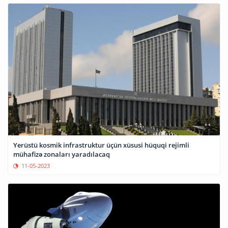
Yerüstü kosmik infrastruktur üçün xüsusi hüquqi rejimli
mühafizə zonaları yaradılacaq
11-05-2023