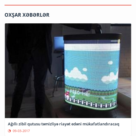
OXŞAR XƏBƏRLƏR
Ağıllı zibil qutusu təmizliyə riayət edəni mükafatlandıracaq
09-03-2017