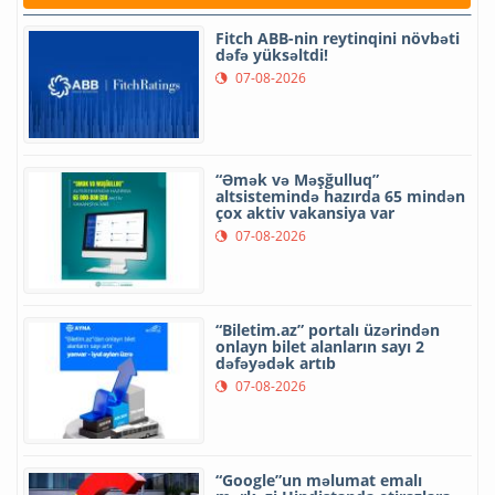
Fitch ABB-nin reytinqini növbəti
dəfə yüksəltdi!
07-08-2026
“Əmək və Məşğulluq”
altsistemində hazırda 65 mindən
çox aktiv vakansiya var
07-08-2026
“Biletim.az” portalı üzərindən
onlayn bilet alanların sayı 2
dəfəyədək artıb
07-08-2026
“Google”un məlumat emalı