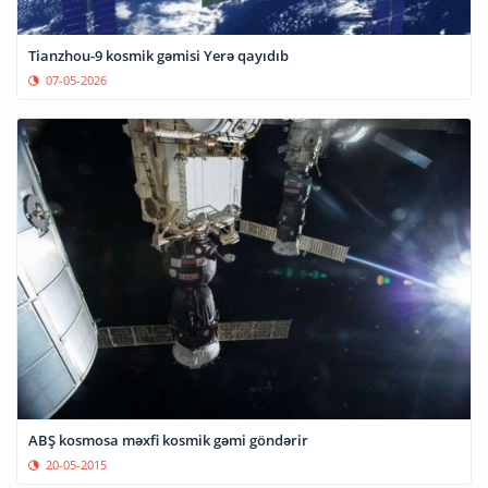
Tianzhou-9 kosmik gəmisi Yerə qayıdıb
07-05-2026
ABŞ kosmosa məxfi kosmik gəmi göndərir
20-05-2015