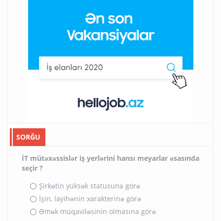
SORĞU
İT mütəxəssislər iş yerlərini hansı meyarlar əsasında
seçir ?
Şirkətin yüksək statusuna görə
İşin, layihənin xarakterinə görə
Əmək müqaviləsinin olmasına görə