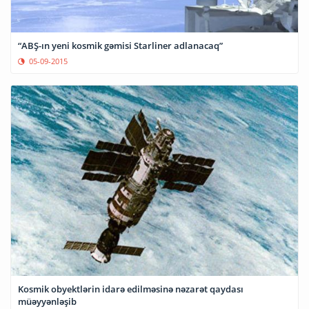
“ABŞ-ın yeni kosmik gəmisi Starliner adlanacaq”
05-09-2015
Kosmik obyektlərin idarə edilməsinə nəzarət qaydası
müəyyənləşib