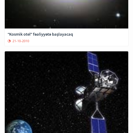
“Kosmik otel” fəaliyyətə başlayacaq
21-10-2010