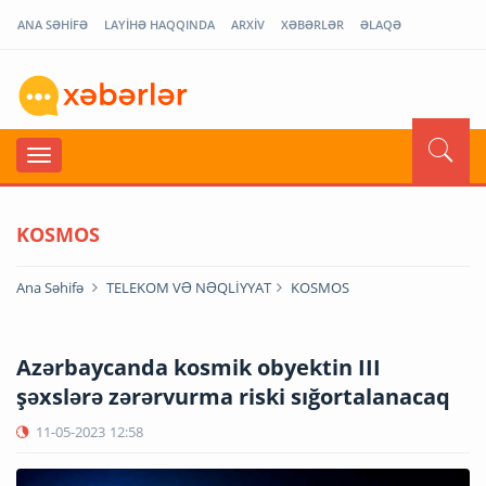
ANA SƏHİFƏ
LAYİHƏ HAQQINDA
ARXİV
XƏBƏRLƏR
ƏLAQƏ
KOSMOS
Ana Səhifə
TELEKOM VƏ NƏQLİYYAT
KOSMOS
Azərbaycanda kosmik obyektin III
şəxslərə zərərvurma riski sığortalanacaq
11-05-2023
12:58