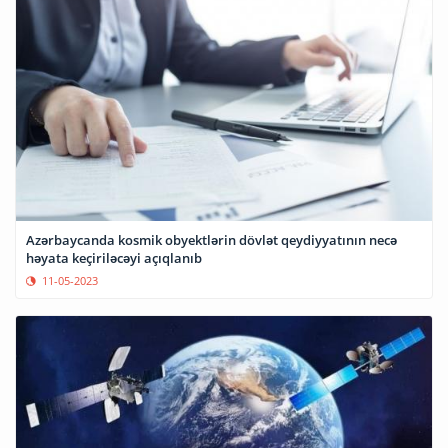
Azərbaycanda kosmik obyektlərin dövlət qeydiyyatının necə
həyata keçiriləcəyi açıqlanıb
11-05-2023