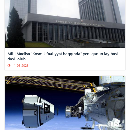
Milli Məclisə "Kosmik fəaliyyət haqqında" yeni qanun layihəsi
daxil olub
11-05-2023