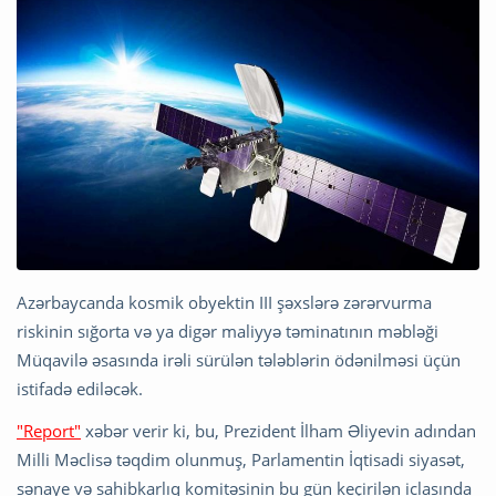
Azərbaycanda kosmik obyektin III şəxslərə zərərvurma
riskinin sığorta və ya digər maliyyə təminatının məbləği
Müqavilə əsasında irəli sürülən tələblərin ödənilməsi üçün
istifadə ediləcək.
"Report"
xəbər verir ki, bu, Prezident İlham Əliyevin adından
Milli Məclisə təqdim olunmuş, Parlamentin İqtisadi siyasət,
sənaye və sahibkarlıq komitəsinin bu gün keçirilən iclasında