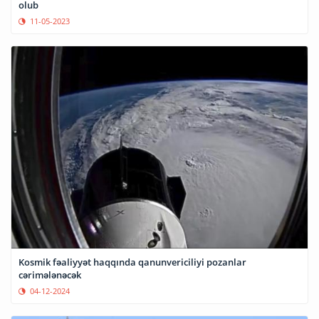
olub
11-05-2023
Kosmik fəaliyyət haqqında qanunvericiliyi pozanlar
cərimələnəcək
04-12-2024