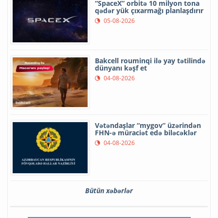
“SpaceX” orbitə 10 milyon tona
qədər yük çıxarmağı planlaşdırır
05-08-2026
Bakcell rouminqi ilə yay tətilində
dünyanı kəşf et
04-08-2026
Vətəndaşlar “mygov” üzərindən
FHN-ə müraciət edə biləcəklər
04-08-2026
Bütün xəbərlər