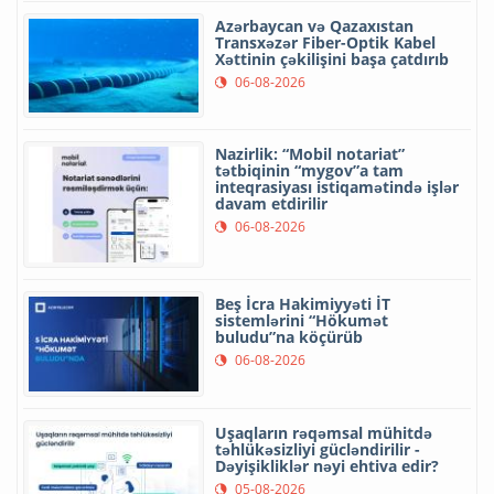
Azərbaycan və Qazaxıstan
Transxəzər Fiber-Optik Kabel
Xəttinin çəkilişini başa çatdırıb
06-08-2026
Nazirlik: “Mobil notariat”
tətbiqinin “mygov”a tam
inteqrasiyası istiqamətində işlər
davam etdirilir
06-08-2026
Beş İcra Hakimiyyəti İT
sistemlərini “Hökumət
buludu”na köçürüb
06-08-2026
Uşaqların rəqəmsal mühitdə
təhlükəsizliyi gücləndirilir -
Dəyişikliklər nəyi ehtiva edir?
05-08-2026