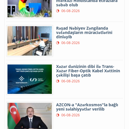
mərkəzi Hindistanda etirazlara
səbəb olub
06-08-2026
Rəşad Nəbiyev Zəngilanda
vətəndaşların müraciətlərini
dinləyib
06-08-2026
Xəzər dənizinin dibi ilə Trans-
Xəzər Fiber-Optik Kabel Xəttinin
çəkilişi başa çatıb
06-08-2026
AZCON-a "Azərkosmos"la bağlı
yeni səlahiyyətlər verilib
06-08-2026