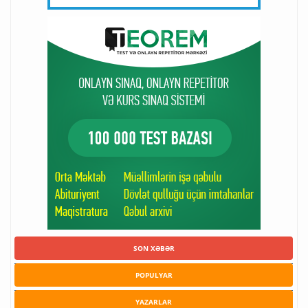
SON XƏBƏR
POPULYAR
YAZARLAR