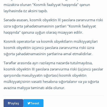
müzakirə olunan "Kosmik fəaliyyət haqqında" qanun
layihəsində öz əksini tapıb.
Sənədə əsasən, kosmik obyektin III şəxslərə zərərvurma riski
üzrə sığorta şəhadətnaməsinin şərtləri "Kosmik fəaliyyət
haqqında" qanuna uyğun olaraq müəyyən edilir.
Kosmik operatorlar və kosmik obyektlərin mülkiyyətçiləri
kosmik obyektin üçüncü şəxslərə zərərvurma riski üzrə
sığorta şəhadətnaməsinin şərtlərinə əməl etməlidirlər.
Tərəflər arasında ayrı razılaşma nəzərdə tutulmayıbsa,
kosmik obyektin III şəxslərə zərərvurma riski (üçüncü şəxslər
qarşısında məsuliyyətin sığortası) kosmik obyektin
mülkiyyətçisinin vəsaiti hesabına sığortalanır və ya sığorta
əvəzinə maliyyə təminatı əldə olunur.
Paylaş
Tweet