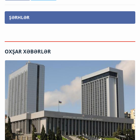
ŞƏRHLƏR
OXŞAR XƏBƏRLƏR