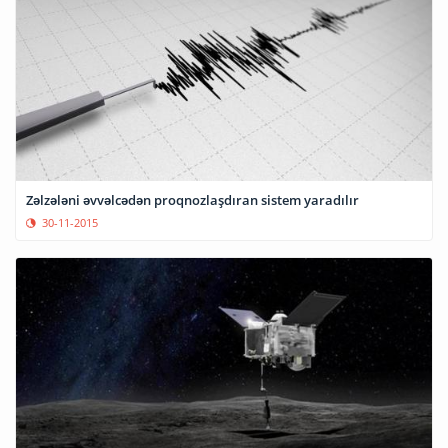
Zəlzələni əvvəlcədən proqnozlaşdıran sistem yaradılır
30-11-2015