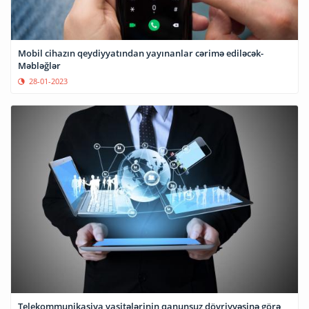
Mobil cihazın qeydiyyatından yayınanlar cərimə ediləcək-
Məbləğlər
28-01-2023
Telekommunikasiya vasitələrinin qanunsuz dövriyyəsinə görə