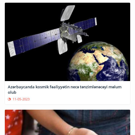
Azərbaycanda kosmik fəaliyyətin necə tənzimlənəcəyi məlum
olub
11-05-2023