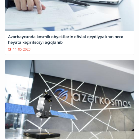
Azərbaycanda kosmik obyektlərin dövlət qeydiyyatının necə
həyata keçiriləcəyi açıqlanıb
11-05-2023