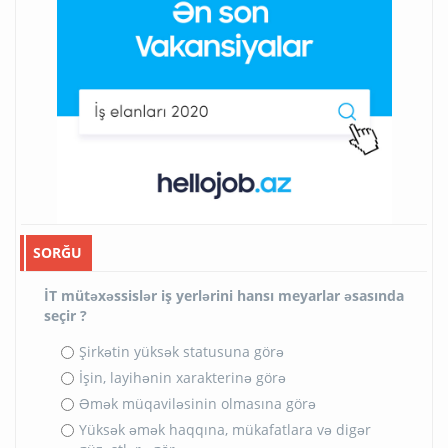
SORĞU
İT mütəxəssislər iş yerlərini hansı meyarlar əsasında
seçir ?
Şirkətin yüksək statusuna görə
İşin, layihənin xarakterinə görə
Əmək müqaviləsinin olmasına görə
Yüksək əmək haqqına, mükafatlara və digər