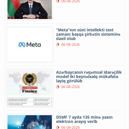
06-08-2026
“Meta”nın süni intellekti test
zamanı başqa şirkətin sisteminə
daxil olub
06-08-2026
Azərbaycanın rəqəmsal idarəçilik
model iki beynəlxalq mükafata
layiq görülüb
06-08-2026
DSMF 7 ayda 135 minə yaxın
elektron arayış verib
06-08-2026