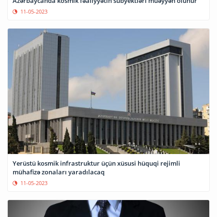
Azərbaycanda kosmik fəaliyyətin subyektləri müəyyən olunur
11-05-2023
Yerüstü kosmik infrastruktur üçün xüsusi hüquqi rejimli
mühafizə zonaları yaradılacaq
11-05-2023