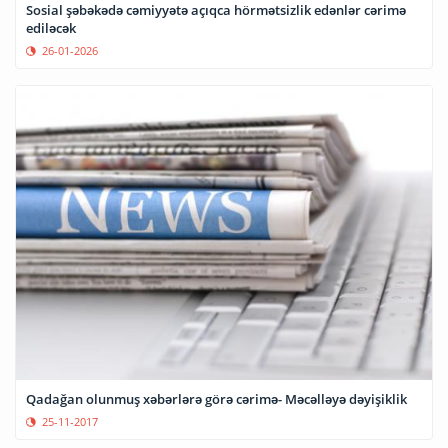
Sosial şəbəkədə cəmiyyətə açıqca hörmətsizlik edənlər cərimə
ediləcək
26-01-2026
Qadağan olunmuş xəbərlərə görə cərimə- Məcəlləyə dəyişiklik
25-11-2017