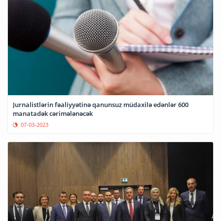
Jurnalistlərin fəaliyyətinə qanunsuz müdaxilə edənlər 600
manatadək cərimələnəcək
07-03-2023