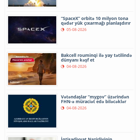
“SpaceX” orbitə 10 milyon tona
qədər yük çıxarmağı planlaşdırır
05-08-2026
Bakcell rouminqi ilə yay tətilində
dünyanı kəşf et
04-08-2026
Vətəndaşlar “mygov” üzərindən
FHN-ə müraciət edə biləcəklər
04-08-2026
İqtisadiyyat Nazirliyinin