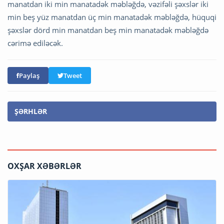
manatdan iki min manatadək məbləğdə, vəzifəli şəxslər iki
min beş yüz manatdan üç min manatadək məbləğdə, hüquqi
şəxslər dörd min manatdan beş min manatadək məbləğdə
cərimə ediləcək.
Paylaş
Tweet
ŞƏRHLƏR
OXŞAR XƏBƏRLƏR