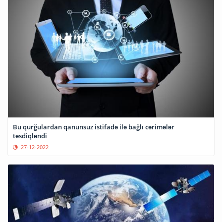
Bu qurğulardan qanunsuz istifadə ilə bağlı cərimələr
təsdiqləndi
27-12-2022