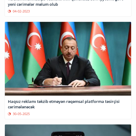
yeni cərimələr məlum olub
04-02-2023
Haqsız reklamı təkzib etməyən rəqəmsal platforma təsirçisi
cərimələnəcək
30-05-2025