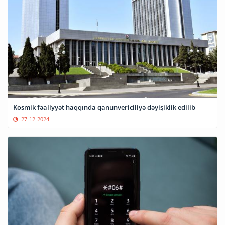
Kosmik fəaliyyət haqqında qanunvericiliyə dəyişiklik edilib
27-12-2024