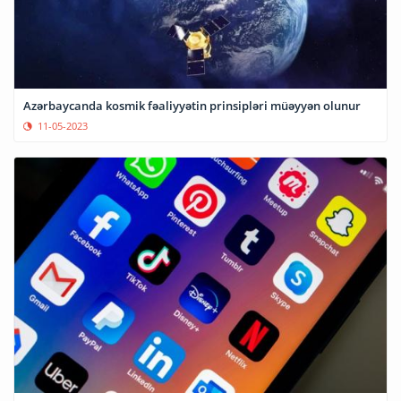
Azərbaycanda kosmik fəaliyyətin prinsipləri müəyyən olunur
11-05-2023