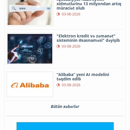
xidmətlərinə 13 milyondan artıq
müraciət olub
03-08-2026
"Elektron kredit və zəmanət"
sisteminin Əsasnaməsi" dəyişib
03-08-2026
“Alibaba” yeni AI modelini
təqdim edib
03-08-2026
Bütün xəbərlər