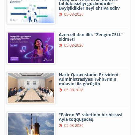
təhlükəsizliyi gücləndirilir -
Dəyişikliklər nəyi ehtiva edir?
05-08-2026
Azercell-dən illik “ZengimCELL”
xidməti
05-08-2026
Nazir Qazaxıstanın Prezident
Administrasiyası rəhbərinin
müavini ilə görüşüb
05-08-2026
"Falcon 9" raketinin bir hissəsi
Ayla toqquşacaq
05-08-2026