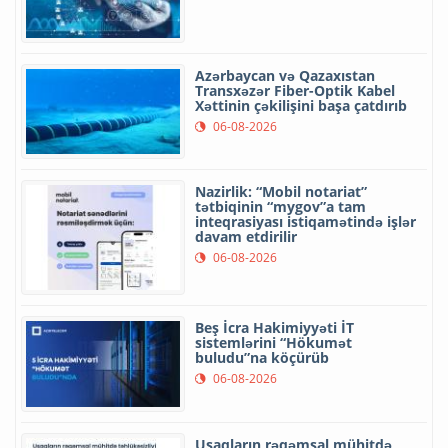
Azərbaycan və Qazaxıstan
Transxəzər Fiber-Optik Kabel
Xəttinin çəkilişini başa çatdırıb
06-08-2026
Nazirlik: “Mobil notariat”
tətbiqinin “mygov”a tam
inteqrasiyası istiqamətində işlər
davam etdirilir
06-08-2026
Beş İcra Hakimiyyəti İT
sistemlərini “Hökumət
buludu”na köçürüb
06-08-2026
Uşaqların rəqəmsal mühitdə