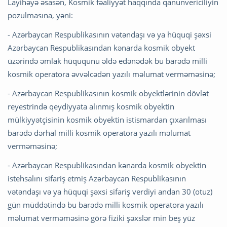
Layihəyə əsasən, Kosmik fəaliyyət haqqında qanunvericiliyin
pozulmasına, yəni:
- Azərbaycan Respublikasının vətəndaşı və ya hüquqi şəxsi
Azərbaycan Respublikasından kənarda kosmik obyekt
üzərində əmlak hüququnu əldə edənədək bu barədə milli
kosmik operatora əvvəlcədən yazılı məlumat verməməsinə;
- Azərbaycan Respublikasının kosmik obyektlərinin dövlət
reyestrində qeydiyyata alınmış kosmik obyektin
mülkiyyətçisinin kosmik obyektin istismardan çıxarılması
barədə dərhal milli kosmik operatora yazılı məlumat
verməməsinə;
- Azərbaycan Respublikasından kənarda kosmik obyektin
istehsalını sifariş etmiş Azərbaycan Respublikasının
vətəndaşı və ya hüquqi şəxsi sifariş verdiyi andan 30 (otuz)
gün müddətində bu barədə milli kosmik operatora yazılı
məlumat verməməsinə görə fiziki şəxslər min beş yüz