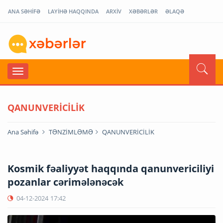
ANA SƏHİFƏ
LAYİHƏ HAQQINDA
ARXİV
XƏBƏRLƏR
ƏLAQƏ
QANUNVERİCİLİK
Ana Səhifə
TƏNZİMLƏMƏ
QANUNVERİCİLİK
Kosmik fəaliyyət haqqında qanunvericiliyi
pozanlar cərimələnəcək
04-12-2024
17:42