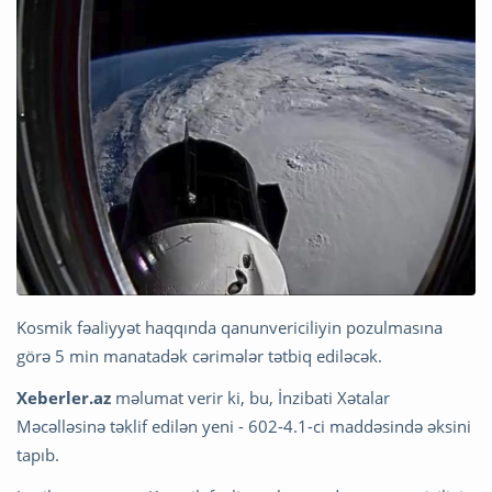
Kosmik fəaliyyət haqqında qanunvericiliyin pozulmasına
görə 5 min manatadək cərimələr tətbiq ediləcək.
Xeberler.az
məlumat verir ki, bu, İnzibati Xətalar
Məcəlləsinə təklif edilən yeni - 602-4.1-ci maddəsində əksini
tapıb.