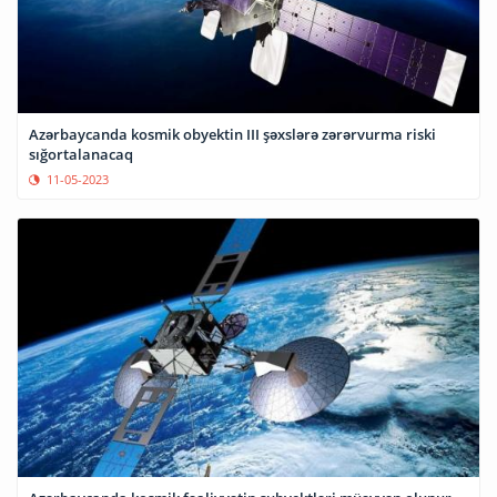
Azərbaycanda kosmik obyektin III şəxslərə zərərvurma riski
sığortalanacaq
11-05-2023