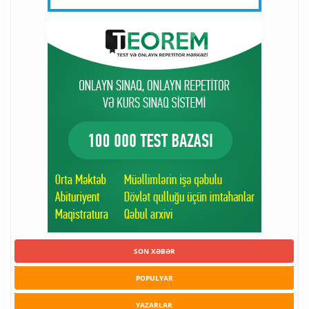
SON XƏBƏR
POPULYAR
YAZARLAR