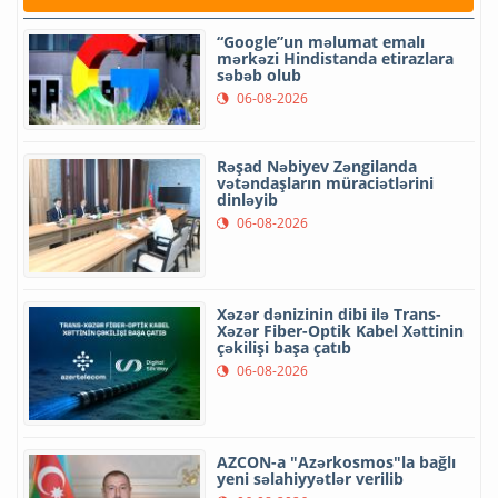
“Google”un məlumat emalı
mərkəzi Hindistanda etirazlara
səbəb olub
06-08-2026
Rəşad Nəbiyev Zəngilanda
vətəndaşların müraciətlərini
dinləyib
06-08-2026
Xəzər dənizinin dibi ilə Trans-
Xəzər Fiber-Optik Kabel Xəttinin
çəkilişi başa çatıb
06-08-2026
AZCON-a "Azərkosmos"la bağlı
yeni səlahiyyətlər verilib