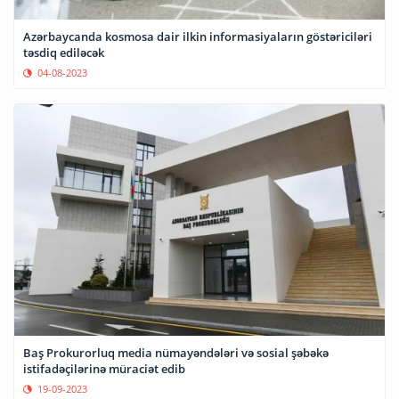
Azərbaycanda kosmosa dair ilkin informasiyaların göstəriciləri
təsdiq ediləcək
04-08-2023
Baş Prokurorluq media nümayəndələri və sosial şəbəkə
istifadəçilərinə müraciət edib
19-09-2023