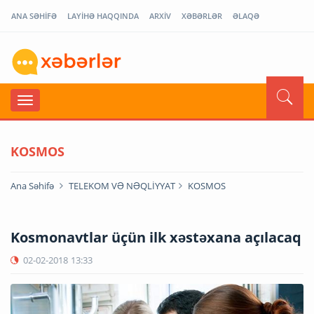
ANA SƏHİFƏ
LAYİHƏ HAQQINDA
ARXİV
XƏBƏRLƏR
ƏLAQƏ
KOSMOS
Ana Səhifə
TELEKOM VƏ NƏQLİYYAT
KOSMOS
Kosmonavtlar üçün ilk xəstəxana açılacaq
02-02-2018
13:33