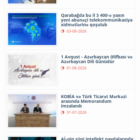
Qarabağda bu il 3 400-ə yaxın
yeni abunəçi telekommunikasiya
xidmətlərinə qoşulub
03-08-2026
1 Avqust - Azərbaycan Əlifbası və
Azərbaycan Dili Günüdür
01-08-2026
KOBİA və Türk Ticarət Mərkəzi
arasında Memorandum
imzalanıb
31-07-2026
Aİ-nin süni intellekt qaydalarında