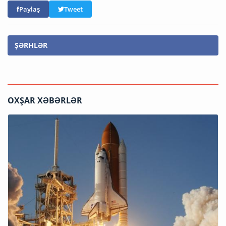
Paylaş
Tweet
ŞƏRHLƏR
OXŞAR XƏBƏRLƏR