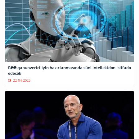
BƏƏ qanunvericiliyin hazırlanmasında süni intellektdən istifadə
edəcək
22-04-2025