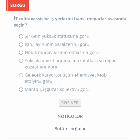
SORĞU
İT mütəxəssislər iş yerlərini hansı meyarlar əsasında
seçir ?
Şirkətin yüksək statusuna görə
İşin, layihənin xarakterinə görə
Əmək müqaviləsinin olmasına görə
Yüksək əmək haqqına, mükafatlara və digər
güzəştlərə görə
Gələcək karyerası üçün əhəmiyyət kəsb
etdiyinə görə
Maraqlı, işgüzar kollektivə görə
NƏTİCƏLƏR
Bütün sorğular