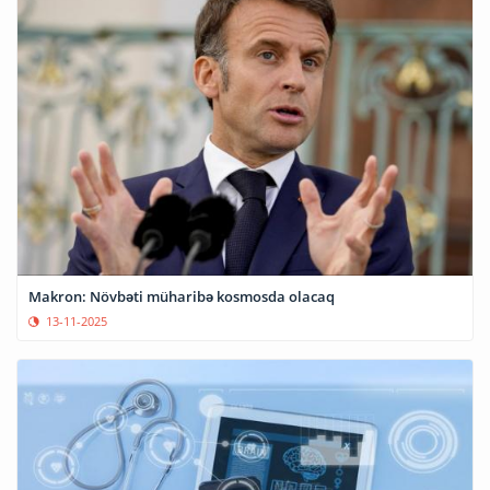
Makron: Növbəti müharibə kosmosda olacaq
13-11-2025