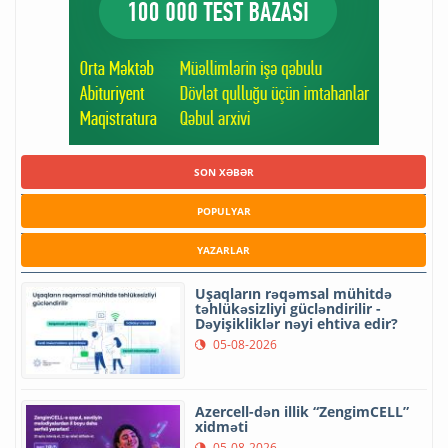
SON XƏBƏR
POPULYAR
YAZARLAR
Uşaqların rəqəmsal mühitdə
təhlükəsizliyi gücləndirilir -
Dəyişikliklər nəyi ehtiva edir?
05-08-2026
Azercell-dən illik “ZengimCELL”
xidməti
05-08-2026