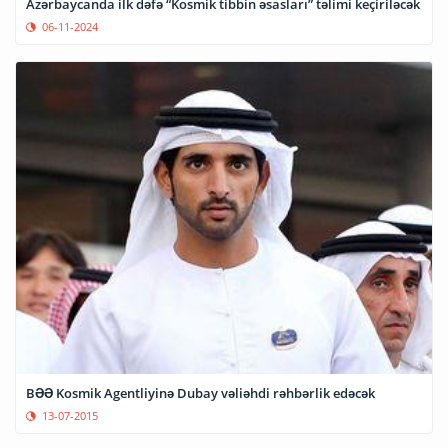
Azərbaycanda ilk dəfə “Kosmik tibbin əsasları” təlimi keçiriləcək
06-11-2024
BƏƏ Kosmik Agentliyinə Dubay vəliəhdi rəhbərlik edəcək
13-07-2015