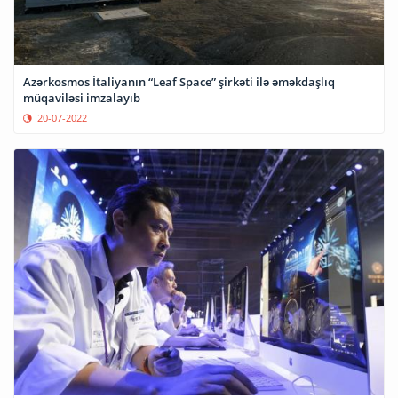
Azərkosmos İtaliyanın “Leaf Space” şirkəti ilə əməkdaşlıq
müqaviləsi imzalayıb
20-07-2022