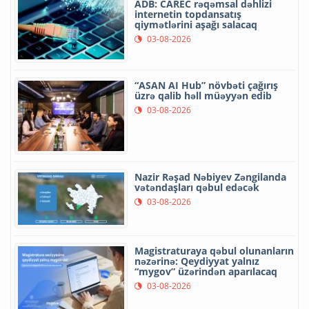
ADB: CAREC rəqəmsal dəhlizi
internetin topdansatış
qiymətlərini aşağı salacaq
03-08-2026
“ASAN AI Hub” növbəti çağırış
üzrə qalib həll müəyyən edib
03-08-2026
Nazir Rəşad Nəbiyev Zəngilanda
vətəndaşları qəbul edəcək
03-08-2026
Magistraturaya qəbul olunanların
nəzərinə: Qeydiyyat yalnız
“mygov” üzərindən aparılacaq
03-08-2026