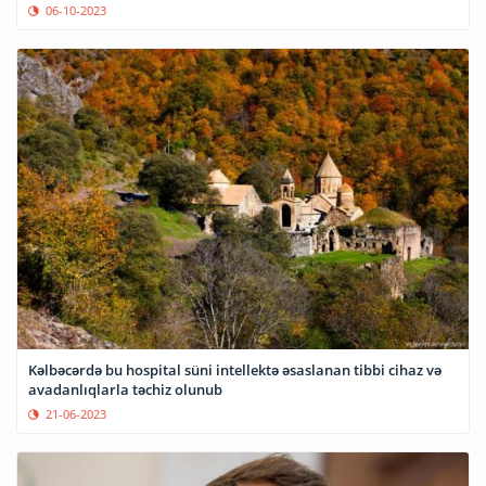
06-10-2023
Kəlbəcərdə bu hospital süni intellektə əsaslanan tibbi cihaz və
avadanlıqlarla təchiz olunub
21-06-2023