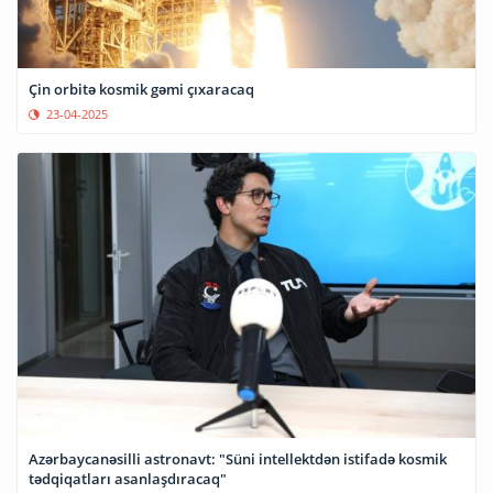
Çin orbitə kosmik gəmi çıxaracaq
23-04-2025
Azərbaycanəsilli astronavt: "Süni intellektdən istifadə kosmik
tədqiqatları asanlaşdıracaq"