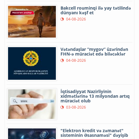
Bakcell rouminqi ilə yay tətilində
dünyanı kəşf et
04-08-2026
Vətəndaşlar “mygov” üzərindən
FHN-ə müraciət edə biləcəklər
04-08-2026
İqtisadiyyat Nazirliyinin
xidmətlərinə 13 milyondan artıq
müraciət olub
03-08-2026
"Elektron kredit və zəmanət"
sisteminin Əsasnaməsi" dəyişib