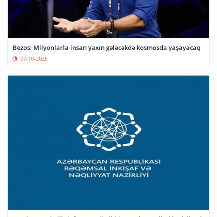
Bezos: Milyonlarla insan yaxın gələcəkdə kosmosda yaşayacaq
07-10-2025