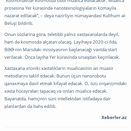
“Kosmonavtlar kosmosda tibbi müalicə ediləcəklər. Müalicə
prosesinə Yer kürəsində nanotexnologiyaların köməyilə
nəzarət ediləcək”, – deyə nazirliyin nümayəndəsi Kulthum əl-
Beluşi bildirib.
Onun sözlərinə görə, teletibb yalnız xəstəxanalarda deyil,
həm də kosmosda əlçatan olacaq. Layihəyə 2020-ci ildə,
BƏƏ-nin Marsdakı missiyasının başlanacağı vaxtda start
veriləcək. Öncə layihə Yer kürəsində sınaqdan keçiriləcək.
Xəstəxana xroniki xəstəliklərin müalicəsinin ən müasir
metodlarını təklif edəcək. Bunun üçün nanorobotu
qanaxmaya daxil etmək kifayət edəcək. O, özü orqanizmdəki
xəstə hüceyrələri tapacaq və onları müalicə edəcək.
Bəyanatda, həmçinin süni intellektdən istifadəyə dair
planlardan da bəhs edilib.
Xeberler.az