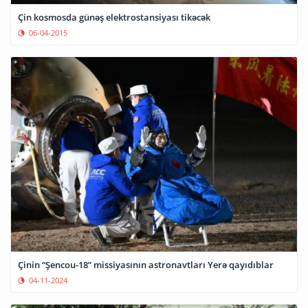
Çin kosmosda günəş elektrostansiyası tikəcək
06-04-2015
Çinin “Şencou-18” missiyasının astronavtları Yerə qayıdıblar
04-11-2024